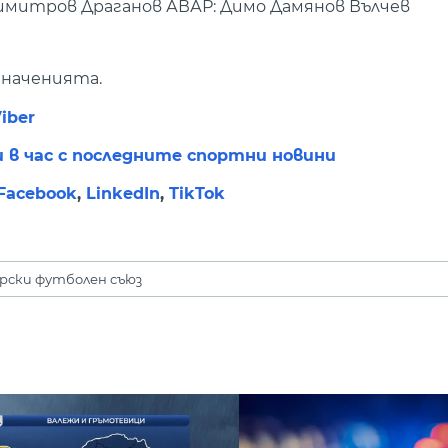
Димитров Драганов АВАР: Димо Дамянов Вълчев
значенията.
iber
и в час с последните спортни новини
Facebook
,
LinkedIn
,
TikTok
рски футболен съюз