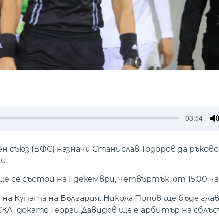
-03:54
M
н съюз (БФС) назначи Станислав Тодоров да ръков
и.
 се състои на 1 декември, четвъртък, от 15:00 ча
 на Купата на България. Никола Попов ще бъде гла
А, докато Георги Давидов ще е арбитър на сблъс