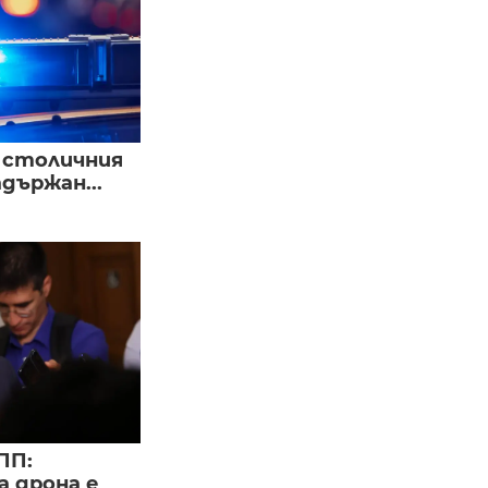
в столичния
държан...
ПП:
а дрона е