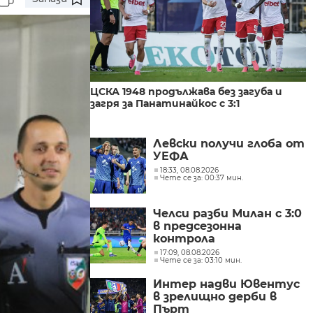
ЦСКА 1948 продължава без загуба и
загря за Панатинайкос с 3:1
Левски получи глоба от
УЕФА
18:33, 08.08.2026
Чете се за: 00:37 мин.
Челси разби Милан с 3:0
в предсезонна
контрола
17:09, 08.08.2026
Чете се за: 03:10 мин.
Интер надви Ювентус
в зрелищно дерби в
Пърт