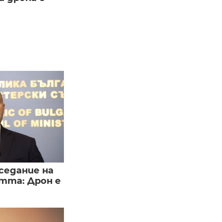
седание на
тта: Дрон е