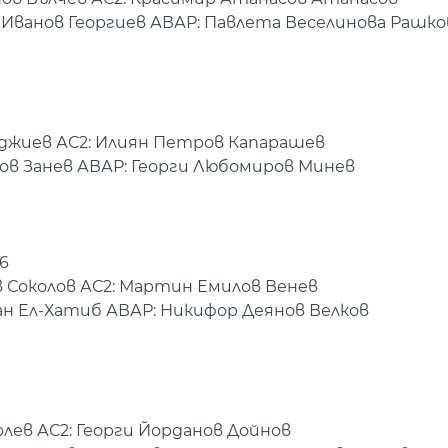
Иванов Георгиев АВАР: Павлета Веселинова Рашко
баджиев АС2: Илиян Петров Капарашев
вов Занев АВАР: Георги Любомиров Минев
6
в Соколов АС2: Мартин Емилов Венев
ан Ел-Хатиб АВАР: Никифор Деянов Велков
олев АС2: Георги Йорданов Дойнов