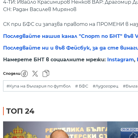
4-ТИ: Ивайло Красимиров Ненков ВАР: Драгомир 
СН: Радан Василев Мирянов
СК при БФС си запазва правото на ПРОМЕНИ в на
Последвайте нашия канал "Спорт по БНТ" във V
Последвайте ни и във Фейсбук, за да сте винаг
Намерете БНТ в социалните мрежи:
Instagram
,
Сподели
#Купа на България по футбол
# БФС
#Лудогорец
#Бълга
ТОП 24