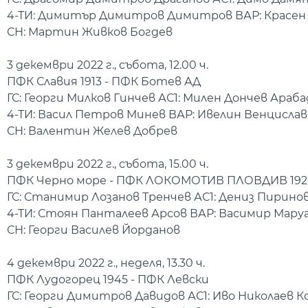
4-ТИ: Димитър Димитров Димитров ВАР: Красен 
СН: Мартин Живков Богдев
3 декември 2022 г., събота, 12.00 ч.
ПФК Славия 1913 - ПФК Ботев АД
ГС: Георги Милков Гинчев АС1: Милен Дончев Ара
4-ТИ: Васил Петров Минев ВАР: Ивелин Венцисла
СН: Валентин Желев Добрев
3 декември 2022 г., събота, 15.00 ч.
ПФК Черно море - ПФК ЛОКОМОТИВ ПЛОВДИВ 192
ГС: Станимир Лозанов Тренчев АС1: Дениз Пирино
4-ТИ: Стоян Панталеев Арсов ВАР: Васимир Мару
СН: Георги Василев Йорданов
4 декември 2022 г., неделя, 13.30 ч.
ПФК Лудогорец 1945 - ПФК Левски
ГС: Георги Димитров Давидов АС1: Иво Николаев К