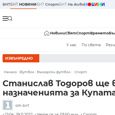
БНТ
БНТ
НОВИНИ
БНТ
Спорт
БНТ
На живо
Новини
Свят
Спорт
Времето
Бъ
У нас
По света
Реги
ИЗВЪНРЕДНО
РУМЕН РАДЕВ 
Начало
Футбол
Български футбол
Спорт
Станислав Тодоров ще в
назначенията за Купата
от
БНТ
12:04, 29.11.2022
Чете се за: 03:50 мин.
Спорт