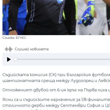
Снимка: БГНЕС
Слушай новината
Play
Съдийската комисия (СК) при Българския футболе
шампионатната среща между Лудогорец и Левск
Отложеният двубой от 6-ия кръг на Първа лига ще
Ясни са и съдийските назначения за 1/8-финалите
столичното дерби между Септември София и ЦСК