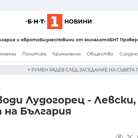
лгария и еврото
Бизнес
Новини от миналото
БНТ Провер
онални
Политика
Криминално
Общество
Сигурн
СЛЕД ЗАСЕДАНИЕ НА СЪВЕТА ПО СИГУРНОСТТА: ДРОН Е Н
оди Лудогорец - Левски, 
 на България