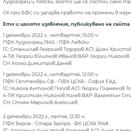
Лудогорец и Левски, който ще се състои само т
СК при БФС си запазва правото на промени в наз
Ето и цялото изявление, публикувано на сайта
1 декември 2022 г., четвъртък, 15.00 ч.
ПФК Лудогорец 1945 - ПФК Левски
ГС: Станислав Георгиев Тодоров АС1: Диян Христо
4-ТИ: Георги Юлиянов Иванов ВАР: Георги Никол
СН: Кольо Димитров Данев
1 декември 2022 г., четвъртък, 12.00 ч.
ПФК Септември Сф - ПФК ЦСКА - София ЕАД
ГС: Никола Антонов Попов АС1: Георги Пламенов 
4-ТИ: Кристиян Николов Колев ВАР: Валентин Ст
СН: Стоян Маринов Алексиев
2 декември 2022 г., петък, 12.30 ч.
ПФК Берое - Стара Загора - ФК ЦСКА 1948
ГС: Драгомир Димитров Драганов АС1: Димо Дамя