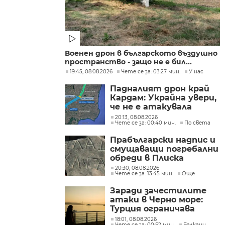
Военен дрон в българското въздушно
пространство - защо не е бил...
19:45, 08.08.2026
Чете се за: 03:27 мин.
У нас
Падналият дрон край
Кардам: Украйна увери,
че не е атакувала
умишлено България и
20:13, 08.08.2026
Чете се за: 00:40 мин.
По света
обеща разследване
Прабългарски надпис и
смущаващи погребални
обреди в Плиска
20:30, 08.08.2026
Чете се за: 13:45 мин.
Още
Заради зачестилите
атаки в Черно море:
Турция ограничава
движението на
18:01, 08.08.2026
Чете се за: 00:52 мин.
Балкани