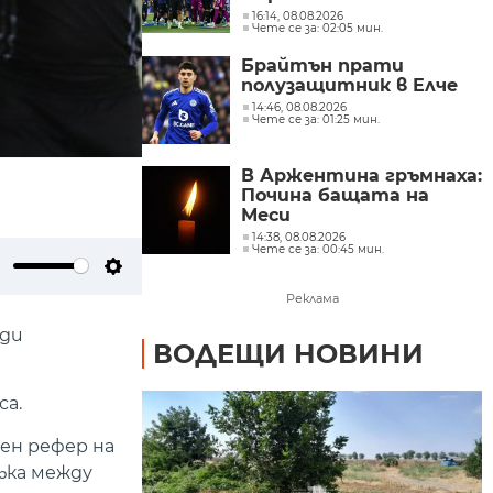
16:14, 08.08.2026
Чете се за: 02:05 мин.
Брайтън прати
полузащитник в Елче
14:46, 08.08.2026
Чете се за: 01:25 мин.
В Аржентина гръмнаха:
Почина бащата на
Меси
14:38, 08.08.2026
Чете се за: 00:45 мин.
ute
Settings
Реклама
оди
ВОДЕЩИ НОВИНИ
са.
вен рефер на
ъка между