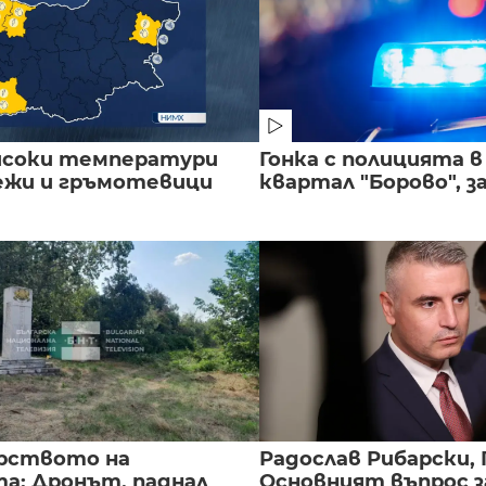
исоки температури
Гонка с полицията 
лежи и гръмотевици
квартал "Борово", за
рството на
Радослав Рибарски, 
а: Дронът, паднал
Основният въпрос з