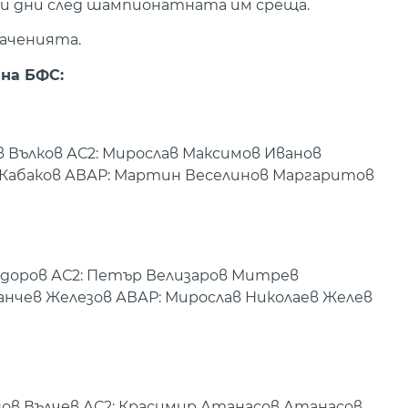
ри дни след шампионатната им среща.
наченията.
 на БФС:
в Вълков АС2: Мирослав Максимов Иванов
ов Кабаков АВАР: Мартин Веселинов Маргаритов
Тодоров АС2: Петър Велизаров Митрев
анчев Железов АВАР: Мирослав Николаев Желев
нов Вълчев АС2: Красимир Атанасов Атанасов