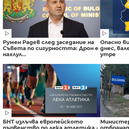
Румен Радев след заседание на
Опасно в
Съвета по сигурността: Дрон е
днес, ва
нахлул...
утре
БНТ излъчва европейското
Министе
първенство по лека атлетика -
отбранат