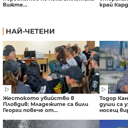
вижте...
край Карда
НАЙ-ЧЕТЕНИ
Жестокото убийство в
Тодор Ка
Пловдив: Младежите са били
души са у
Георги повече от...
носещ вир