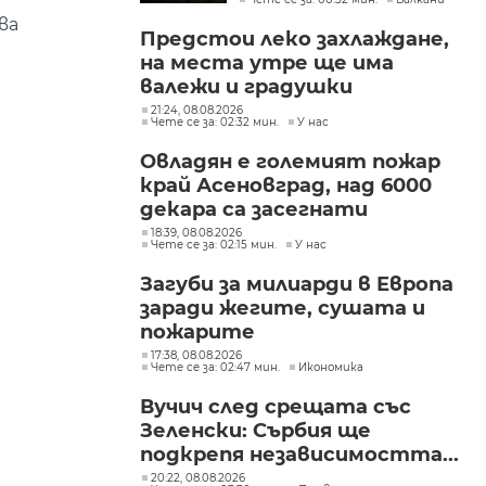
търговските кораби
ва
Предстои леко захлаждане,
на места утре ще има
валежи и градушки
21:24, 08.08.2026
Чете се за: 02:32 мин.
У нас
Овладян е големият пожар
край Асеновград, над 6000
декара са засегнати
18:39, 08.08.2026
Чете се за: 02:15 мин.
У нас
Загуби за милиарди в Европа
заради жегите, сушата и
пожарите
17:38, 08.08.2026
Чете се за: 02:47 мин.
Икономика
Вучич след срещата със
Зеленски: Сърбия ще
подкрепя независимостта...
20:22, 08.08.2026