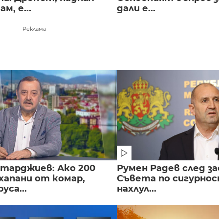
м, е...
дали е...
Реклама
нтарджиев: Ако 200
Румен Радев след за
хапани от комар,
Съвета по сигурнос
уса...
нахлул...