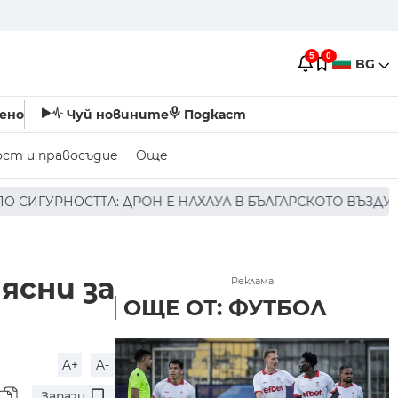
5
0
BG
ено
Чуй новините
Подкаст
ост и правосъдие
Още
АХЛУЛ В БЪЛГАРСКОТО ВЪЗДУШНО ПРОСТРАНСТВО * * * Н
ясни за
Реклама
ОЩЕ ОТ: ФУТБОЛ
A+
A-
Запази