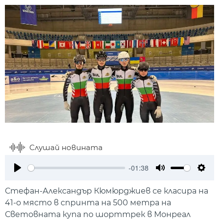
Слушай новината
-01:38
Play
Mute
Setti
Стефан-Александър Кюмюрджиев се класира на
41-о място в спринта на 500 метра на
Световната купа по шорттрек в Монреал