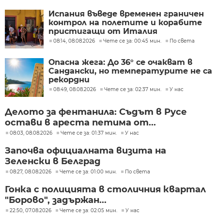
Испания въведе временен граничен
контрол на полетите и корабите
пристигащи от Италия
08:14, 08.08.2026
Чете се за: 00:45 мин.
По света
Опасна жега: До 36° се очакват в
Сандански, но температурите не са
рекордни
08:49, 08.08.2026
Чете се за: 02:37 мин.
У нас
Делото за фентанила: Съдът в Русе
остави в ареста петима от...
08:03, 08.08.2026
Чете се за: 01:37 мин.
У нас
Започва официалната визита на
Зеленски в Белград
08:27, 08.08.2026
Чете се за: 01:00 мин.
По света
Гонка с полицията в столичния квартал
"Борово", задържан...
22:50, 07.08.2026
Чете се за: 02:05 мин.
У нас