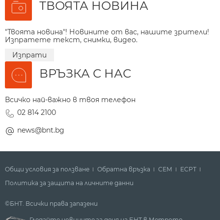
ТВОЯТА НОВИНА
"Твоята новина"! Новините от вас, нашите зрители!
Изпратете текст, снимки, видео.
Изпрати
ВРЪЗКА С НАС
Всичко най-важно в твоя телефон
02 814 2100
news@bnt.bg
Общи условия за ползване
Обратна връзка
СЕМ
ECPT
Политика за защита на личните данни
©БНТ. Всички права запазени
Гледайте новините за деня на БНТ в Метрото