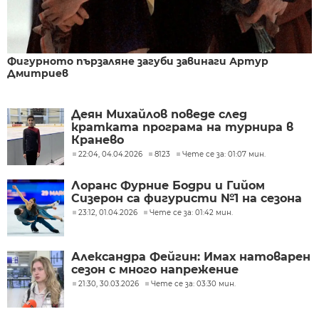
Фигурното пързаляне загуби завинаги Артур
Дмитриев
Деян Михайлов поведе след
кратката програма на турнира в
Кранево
22:04, 04.04.2026
8123
Чете се за: 01:07 мин.
Лоранс Фурние Бодри и Гийом
Сизерон са фигуристи №1 на сезона
23:12, 01.04.2026
Чете се за: 01:42 мин.
Александра Фейгин: Имах натоварен
сезон с много напрежение
21:30, 30.03.2026
Чете се за: 03:30 мин.