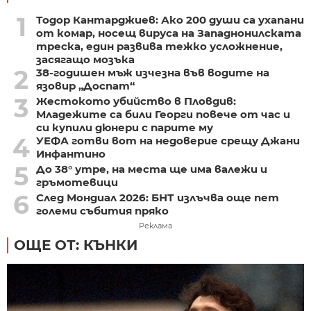
1
Тодор Кантарджиев: Ако 200 души са ухапани
от комар, носещ вируса на Западнонилската
треска, един развива тежко усложнение,
засягащо мозъка
2
38-годишен мъж изчезна във водите на
язовир „Доспат“
3
Жестокото убийство в Пловдив:
Младежите са били Георги повече от час и
си купили дюнери с парите му
4
УЕФА готви вот на недоверие срещу Джани
Инфантино
5
До 38° утре, на места ще има валежи и
гръмотевици
6
След Мондиал 2026: БНТ излъчва още пет
големи събития пряко
Реклама
ОЩЕ ОТ: КЪНКИ