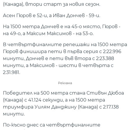
(Канада), втори старт за новия сезон.
Асен Гюров е 52-и, а Иван Дончев - 59-и.
На 1500 метра Дончев е на 45-о място, Гюров -
на 49-о, а Максим Максимов - на 53-о.
В четвъртфиналните репешажи на 1500 метра
Гюров финишира пети в първа серия с 2:22.996
минути, Дончев е пети във втора с 2:23.388
минути, а Максимов - шести в четвърта с
2:31.981.
Реклама
Победител на 500 метра стана Стивън Дюбоа
(Канада) с 41.124 секунди, а на 1500 метра
триумфира Уилям Данджину (Канада) с 2:17.138
минути.
По-късно днес са четвъртфиналните