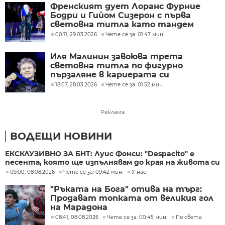
Френският дует Лоранс Фурние
Бодри и Гийом Сизерон с първа
световна титла като тандем
00:11, 29.03.2026
Чете се за: 01:47 мин.
Иля Малинин завоюва трета
световна титла по фигурно
пързаляне в кариерата си
18:07, 28.03.2026
Чете се за: 01:52 мин.
Реклама
ВОДЕЩИ НОВИНИ
ЕКСКЛУЗИВНО ЗА БНТ: Луис Фонси: "Despacito" е
песента, която ще изпълнявам до края на живота си
09:00, 08.08.2026
Чете се за: 09:42 мин.
У нас
"Ръката на Бога" отива на търг:
Продават топката от великия гол
на Марадона
08:41, 08.08.2026
Чете се за: 00:45 мин.
По света