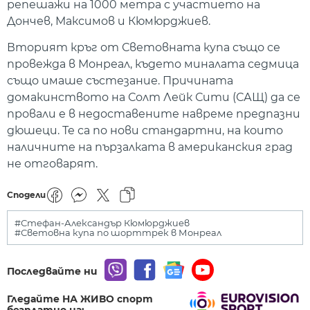
репешажи на 1000 метра с участието на
Дончев, Максимов и Кюмюрджиев.
Вторият кръг от Световната купа също се
провежда в Монреал, където миналата седмица
също имаше състезание. Причината
домакинството на Солт Лейк Сити (САЩ) да се
провали е в недоставените навреме предпазни
дюшеци. Те са по нови стандартни, на които
наличните на пързалката в американския град
не отговарят.
Сподели
#Стефан-Александър Кюмюрджиев
#Световна купа по шорттрек в Монреал
Последвайте ни
Гледайте НА ЖИВО спорт