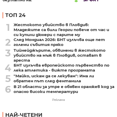
безплатно на:
ТОП 24
1
Жестокото убийство в Пловдив:
Младежите са били Георги повече от час и
си купили дюнери с парите му
2
След Мондиал 2026: БНТ излъчва още пет
големи събития пряко
3
Тийнейджърите, обвинени в жестокото
убийство на мъж в Пловдив, остават в
ареста
4
БНТ излъчва европейското първенство по
лека атлетика - вижте програмата
5
"Майко, искам да се лекувам": Има ли
обратен път след фентанила
6
В 21 области за утре е обявен оранжев код за
опасно високи температури
Реклама
НАЙ-ЧЕТЕНИ