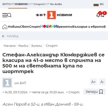
БНТ
БНТ
НОВИНИ
БНТ
Спорт
БНТ
На живо
BG
1
0
Новини
Свят
Спорт
Времето
България и еврото
Би
НАЗАД
Начало
Кънки
Зимни
Спорт
Стефан-Александър Кюмюрджиев се
класира на 41-о място в спринта на
500 м на световната купа по
шорттрек
A+
A-
БНТ
от
Запази
14:55, 03.11.2024
Чете се за: 01:20 мин.
Спорт
Асен Гюров е 52-и, а Иван Дончев - 59-и.