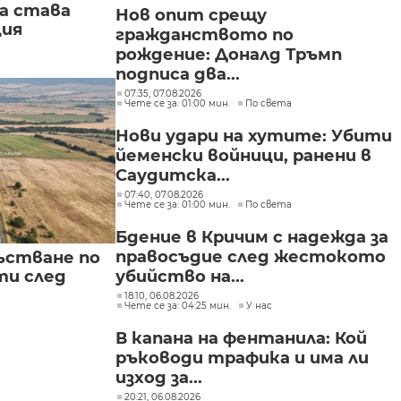
а става
Нов опит срещу
ция
гражданството по
рождение: Доналд Тръмп
подписа два...
07:35, 07.08.2026
Чете се за: 01:00 мин.
По света
Нови удари на хутите: Убити
йеменски войници, ранени в
Саудитска...
07:40, 07.08.2026
Чете се за: 01:00 мин.
По света
Бдение в Кричим с надежда за
правосъдие след жестокото
ъстване по
убийство на...
и след
18:10, 06.08.2026
Чете се за: 04:25 мин.
У нас
В капана на фентанила: Кой
ръководи трафика и има ли
изход за...
20:21, 06.08.2026