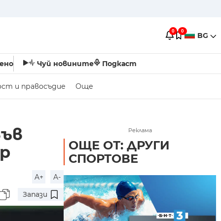
0
0
BG
ено
Чуй новините
Подкаст
ост и правосъдие
Още
във
Реклама
ОЩЕ ОТ: ДРУГИ
ур
СПОРТОВЕ
A+
A-
Запази