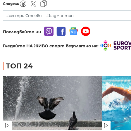
Сподели
#сестри Стоеви
#бадминтон
Последвайте ни
Гледайте НА ЖИВО спорт безплатно на:
ТОП 24