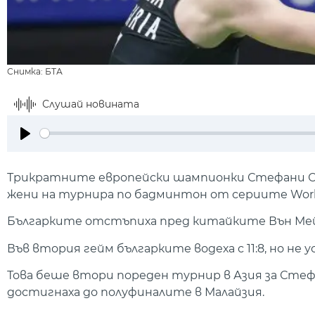
Снимка: БТА
Слушай новината
Play
Трикратните европейски шампионки Стефани Сто
жени на турнира по бадминтон от сериите World T
Българките отстъпиха пред китайките Вън Мей Ли 
Във втория гейм българките водеха с 11:8, но не у
Това беше втори пореден турнир в Азия за Стеф
достигнаха до полуфиналите в Малайзия.