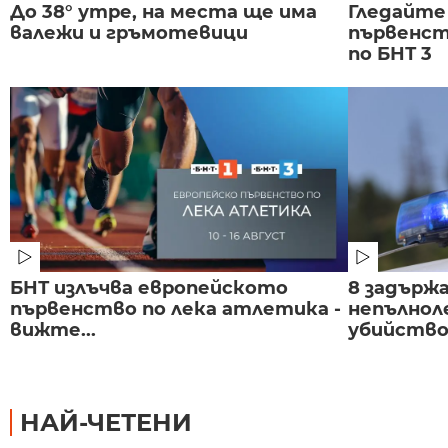
До 38° утре, на места ще има
Гледайте
валежи и гръмотевици
първенст
по БНТ 3
БНТ излъчва европейското
8 задържа
първенство по лека атлетика -
непълнол
вижте...
убийство 
НАЙ-ЧЕТЕНИ