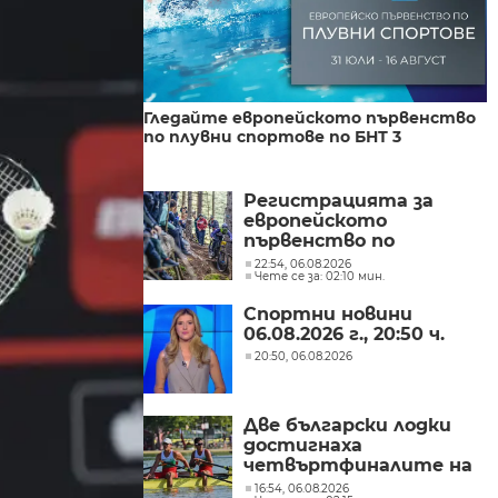
Гледайте европейското първенство
по плувни спортове по БНТ 3
Регистрацията за
европейското
първенство по
спускане на Витоша
22:54, 06.08.2026
Чете се за: 02:10 мин.
приключи
Спортни новини
06.08.2026 г., 20:50 ч.
20:50, 06.08.2026
Две български лодки
достигнаха
четвъртфиналите на
световното
16:54, 06.08.2026