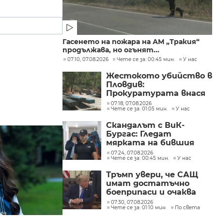
Гасенето на пожара на АМ „Тракия“
продължава, но огънят...
07:10, 07.08.2026
Чете се за: 00:45 мин.
У нас
Жестокото убийство в
Пловдив:
Прокуратурата внася
искане „задържане под
07:18, 07.08.2026
Чете се за: 01:05 мин.
У нас
стража“
Скандалът с ВиК-
Бургас: Гледат
мярката на бившия
директор
07:24, 07.08.2026
Чете се за: 00:45 мин.
У нас
Тръмп увери, че САЩ
имат достатъчно
боеприпаси и очаква
конфликтът с Иран да
07:30, 07.08.2026
Чете се за: 01:10 мин.
По света
приключи скоро