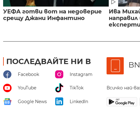
УЕФА готви вот на недоверие
Ива Миха
срещу Джани Инфантино
направил
експертиз
ПОСЛЕДВАЙТЕ НИ В
BN
Facebook
Instagram
Всичко най-в
YouTube
TikTok
Google News
LinkedIn