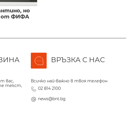
нтино, но
и от ФИФА
ВИНА
ВРЪЗКА С НАС
т вас,
Всичко най-важно в твоя телефон
те текст,
02 814 2100
news@bnt.bg