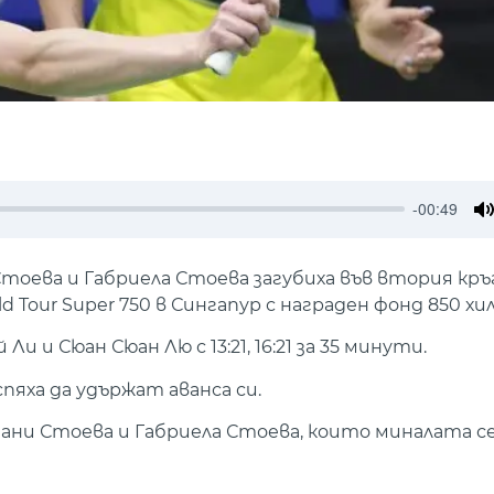
-00:49
M
ева и Габриела Стоева загубиха във втория кръг
our Super 750 в Сингапур с награден фонд 850 хил
и Сюан Сюан Лю с 13:21, 16:21 за 35 минути.
спяха да удържат аванса си.
ани Стоева и Габриела Стоева, които миналата с