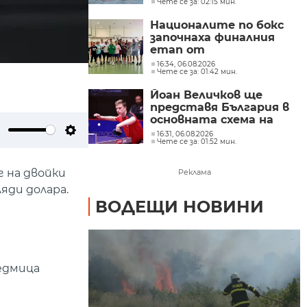
Чете се за: 02:15 мин.
първенство по гребане
в Пловдив
Националите по бокс
започнаха финалния
етап от
подготовката за
16:34, 06.08.2026
Чете се за: 01:42 мин.
европейското
първенство в София
Йоан Величков ще
представя България в
основната схема на
WTT Contender
16:31, 06.08.2026
ute
Settings
Чете се за: 01:52 мин.
Panagyurishte 2026
 на двойки
Реклама
яди долара.
ВОДЕЩИ НОВИНИ
едмица