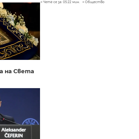
Чете се за: 05:22 мин.
Общество
а на Света