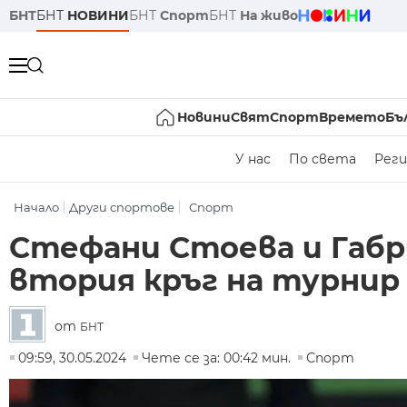
БНТ
БНТ
НОВИНИ
БНТ
Спорт
БНТ
На живо
Новини
Свят
Спорт
Времето
Бъ
У нас
По света
Реги
Начало
Други спортове
Спорт
Стефани Стоева и Габри
втория кръг на турнир
от
БНТ
09:59, 30.05.2024
Чете се за: 00:42 мин.
Спорт