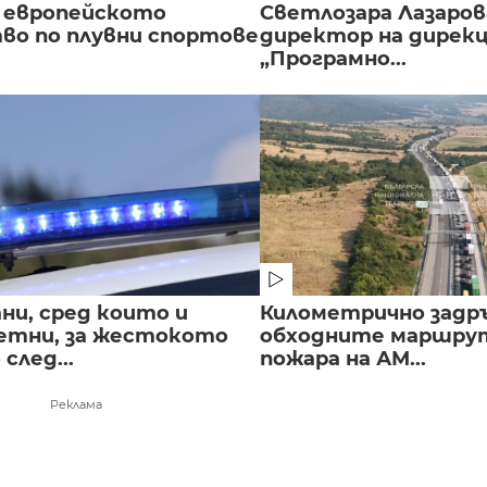
 европейското
Светлозара Лазаров
во по плувни спортове
директор на дирек
„Програмно...
ни, сред които и
Километрично задр
етни, за жестокото
обходните маршрут
след...
пожара на АМ...
Реклама