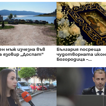
ен мъж изчезна във
България посреща
а язовир „Доспат“
чудотворната икон
Богородица –...