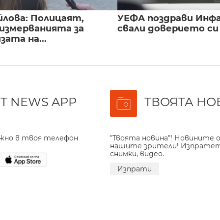
йлова: Полицаят,
УЕФА поздрави Инфа
 измерванията за
свали доверието с
ата на...
T NEWS APP
ТВОЯТА НО
ажно в твоя телефон
"Твоята новина"! Новините о
нашите зрители! Изпрате
снимки, видео.
Изпрати