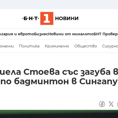
лгария и еврото
Бизнес
Новини от миналото
БНТ Провер
онални
Политика
Криминално
Общество
Сигурн
ела Стоева със загуба 
 по бадминтон в Сингап