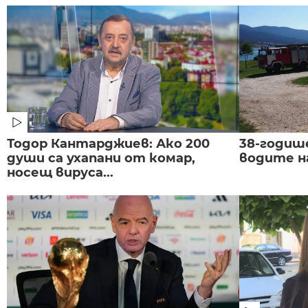
Тодор Кантарджиев: Ако 200
38-годиш
души са ухапани от комар,
водите н
носещ вируса...