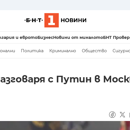
лгария и еврото
Бизнес
Новини от миналото
БНТ Провер
онални
Политика
Криминално
Общество
Сигурн
зговаря с Путин в Моск