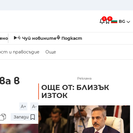
1
0
BG
ено
Чуй новините
Подкаст
ост и правосъдие
Още
ва в
Реклама
ОЩЕ ОТ: БЛИЗЪК
ИЗТОК
A+
A-
Запази