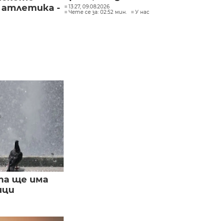
 атлетика -
13:27, 09.08.2026
Чете се за: 02:52 мин.
У нас
та ще има
ици