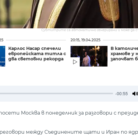
Субтитрите са автоматично генерирани и може да 
25
20:15, 19.04.2025
Карлос Насар спечели
В католич
европейската титла с
храмове у 
два световни рекорда
започват 
-00:55
M
посети Москва в понеделник за разговори с прези
 преговори между Съединените щати и Иран по я