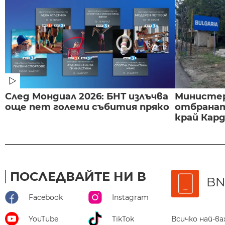
След Мондиал 2026: БНТ излъчва
Министе
още пет големи събития пряко
отбранат
край Карда
ПОСЛЕДВАЙТЕ НИ В
BN
Facebook
Instagram
Всичко най-в
YouTube
TikTok