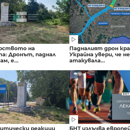
рството на
Падналият дрон кра
а: Дронът, паднал
Украйна увери, че не
м, е...
атакувала...
литически реакции
БНТ излъчва европе