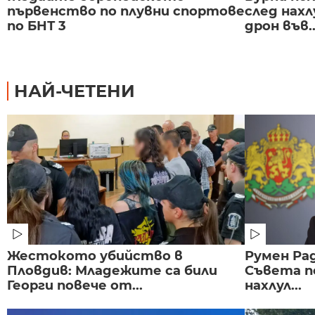
първенство по плувни спортове
след нах
по БНТ 3
дрон във..
НАЙ-ЧЕТЕНИ
Жестокото убийство в
Румен Рад
Пловдив: Младежите са били
Съвета п
Георги повече от...
нахлул...