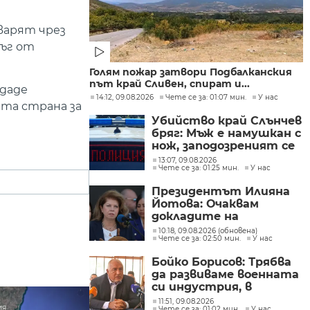
варят чрез
ръг от
Голям пожар затвори Подбалканския
път край Сливен, спират и...
 даде
14:12, 09.08.2026
Чете се за: 01:07 мин.
У нас
ата страна за
Убийство край Слънчев
бряг: Мъж е намушкан с
нож, заподозреният се
опитал да избяга
13:07, 09.08.2026
Чете се за: 01:25 мин.
У нас
Президентът Илияна
Йотова: Очаквам
докладите на
службите какъв е
10:18, 09.08.2026 (обновена)
Чете се за: 02:50 мин.
У нас
дронът и каква е била
неговата роля
Бойко Борисов: Трябва
да развиваме военната
си индустрия, в
момента това не се
11:51, 09.08.2026
Чете се за: 01:02 мин.
У нас