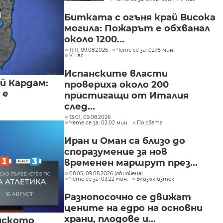
прави
Битката с огъня край Висока
могила: Пожарът е обхванал
около 1200...
11:11, 09.08.2026
Чете се за: 02:15 мин.
У нас
Испанските власти
й Кардам:
провериха около 200
 е
пристигащи от Италия
след...
13:01, 09.08.2026
Чете се за: 02:02 мин.
По света
Иран и Оман са близо до
споразумение за нов
временен маршрут през...
08:05, 09.08.2026 (обновена)
Чете се за: 03:22 мин.
Близък изток
Разнопосочно се движат
цените на едро на основни
храни, плодове и...
йското