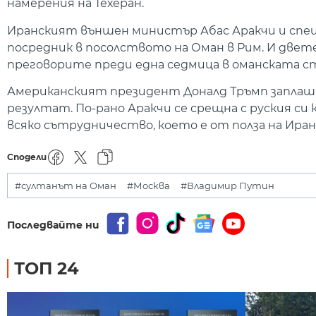
намерения на Техеран.
Иранският външен министър Абас Аракчи и спе
посредник в посолството на Оман в Рим. И двет
преговорите преди една седмица в оманската с
Американският президент Доналд Тръмп заплаши
резултат. По-рано Аракчи се срещна с руския си
всяко сътрудничество, което е от полза на Ира
Сподели
#султанът на Оман
#Москва
#Владимир Путин
Последвайте ни
ТОП 24