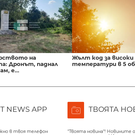
рството на
Жълт код за високи
а: Дронът, паднал
температури в 5 о
м, е...
T NEWS APP
ТВОЯТА НО
ажно в твоя телефон
"Твоята новина"! Новините о