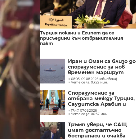
Турция покани и Египет да се
присъедини към отбранителния
пакт
Иран и Оман са близо до
споразумение за нов
временен маршрут
през Ормузкия проток
08:05, 09.08.2026 (обновена)
Чете се за: 03:22 мин.
Споразумение за
отбрана между Турция,
Саудитска Арабия и
Пакистан
17:47, 07.08.2026
Чете се за: 00:57 мин.
Тръмп увери, че САЩ
имат достатъчно
боеприпаси и очаква