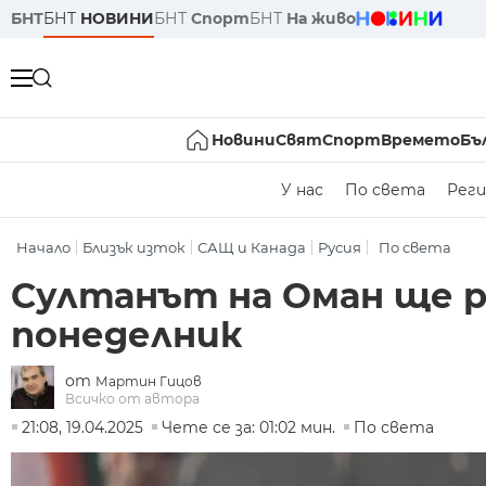
БНТ
БНТ
НОВИНИ
БНТ
Спорт
БНТ
На живо
Новини
Свят
Спорт
Времето
Бъ
У нас
По света
Реги
Начало
Близък изток
САЩ и Канада
Русия
По света
Султанът на Оман ще ра
понеделник
от
Мартин Гицов
Всичко от автора
21:08, 19.04.2025
Чете се за: 01:02 мин.
По света