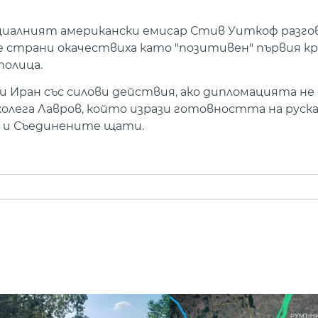
циалният американски емисар Стив Уиткоф разго
е страни окачествиха като "позитивен" първия к
толица.
 Иран със силови действия, ако дипломацията не
 колега Лавров, който изрази готовността на руск
н и Съединените щати.