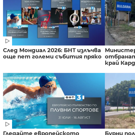
След Мондиал 2026: БНТ излъчва
Министе
още пет големи събития пряко
отбранат
край Карда
Гледайте европейското
Бурни по