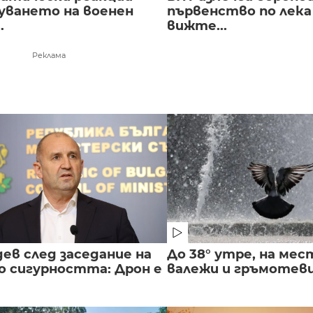
луването на военен
първенство по лека
.
вижте...
Реклама
ев след заседание на
До 38° утре, на мес
о сигурността: Дрон е
валежи и гръмотев