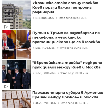
Украинска атака срещу Москва:
Киев порази важна петролна
рафинерия
18:18, 18.06.2026
Чете се за: 00:52 мин.
Путин и Тръмп са разговаряли по
телефона, американски
пратеници скоро ще са в Москва
19:53, 14.06.2026
Чете се за: 00:45 мин.
"Европейската тройка" подкрепя
пряк диалог между Киев и Москва
06:50, 08.06.2026
Чете се за: 01:00 мин.
Парламентарни избори в Армения:
Ереван между Брюксел и Москва
20:45, 07.06.2026
Чете се за: 00:42 мин.