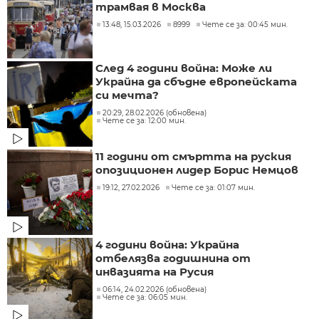
трамвая в Москва
13:48, 15.03.2026
8999
Чете се за: 00:45 мин.
След 4 години война: Може ли
Украйна да сбъдне европейската
си мечта?
20:29, 28.02.2026 (обновена)
Чете се за: 12:00 мин.
11 години от смъртта на руския
опозиционен лидер Борис Немцов
19:12, 27.02.2026
Чете се за: 01:07 мин.
4 години война: Украйна
отбелязва годишнина от
инвазията на Русия
06:14, 24.02.2026 (обновена)
Чете се за: 06:05 мин.