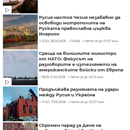
Русия настоя Чехия незабавно да
освободи митрополита на
Руската православна църква
Иларион
15:20, 26.05.2026
14506
Чете се за: 01:07 мин.
Среща на външните министри
от НАТО: Фокусът на
разговорите е изтеглянето на
американските войски от Европа
18:29, 21.05.2026
Чете се за: 02:12 мин.
Продължава размяната на удари
между Русия и Украйна
17:40, 17.05.2026
Чете се за: 02:37 мин.
Скромен парад за Деня на