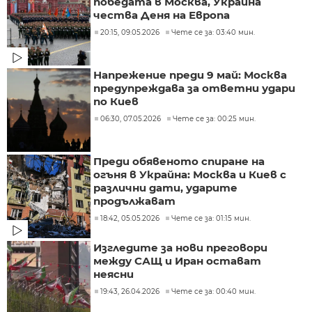
победата в Москва, Украйна
чества Деня на Европа
20:15, 09.05.2026
Чете се за: 03:40 мин.
Напрежение преди 9 май: Москва
предупреждава за ответни удари
по Киев
06:30, 07.05.2026
Чете се за: 00:25 мин.
Преди обявеното спиране на
огъня в Украйна: Москва и Киев с
различни дати, ударите
продължават
18:42, 05.05.2026
Чете се за: 01:15 мин.
Изгледите за нови преговори
между САЩ и Иран остават
неясни
19:43, 26.04.2026
Чете се за: 00:40 мин.