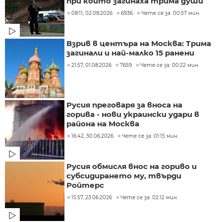
при който загинаха трима души
08:11, 02.08.2026
6936
Чете се за: 00:57 мин.
Взрив в центъра на Москва: Трима
загинали и най-малко 15 ранени
21:57, 01.08.2026
7659
Чете се за: 00:22 мин.
Русия преговаря за вноса на
горива - нови украински удари в
района на Москва
16:42, 30.06.2026
Чете се за: 01:15 мин.
Русия обмисля внос на гориво и
субсидирането му, твърди
Ройтерс
15:57, 23.06.2026
Чете се за: 02:12 мин.