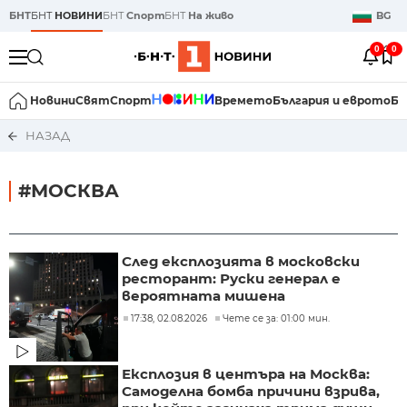
БНТ
БНТ
НОВИНИ
БНТ
Спорт
БНТ
На живо
BG
0
0
Новини
Свят
Спорт
Времето
България и еврото
Би
НАЗАД
#МОСКВА
След експлозията в московски
ресторант: Руски генерал е
вероятната мишена
17:38, 02.08.2026
Чете се за: 01:00 мин.
Експлозия в центъра на Москва:
Самоделна бомба причини взрива,