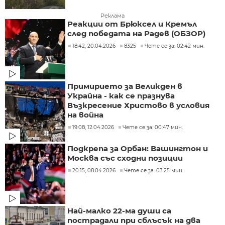
Реклама
Реакции от Брюксел и Кремъл
след победата на Радев (ОБЗОР)
18:42, 20.04.2026
8325
Чете се за: 02:42 мин.
Примирието за Великден в
Украйна - как се празнува
Възкресение Христово в условия
на война
19:08, 12.04.2026
Чете се за: 00:47 мин.
Подкрепа за Орбан: Вашингтон и
Москва със сходни позиции
20:15, 08.04.2026
Чете се за: 03:25 мин.
Най-малко 22-ма души са
пострадали при сблъсък на два