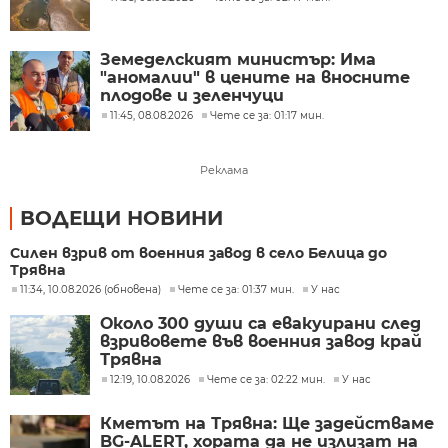
Земеделският министър: Има
"аномалии" в цените на вносните
плодове и зеленчуци
11:45, 08.08.2026
Чете се за: 01:17 мин.
Реклама
ВОДЕЩИ НОВИНИ
Силен взрив от военния завод в село Белица до
Трявна
11:34, 10.08.2026 (обновена)
Чете се за: 01:37 мин.
У нас
Около 300 души са евакуирани след
взривовете във военния завод край
Трявна
12:19, 10.08.2026
Чете се за: 02:22 мин.
У нас
Кметът на Трявна: Ще задействаме
BG-ALERT, хората да не излизат на