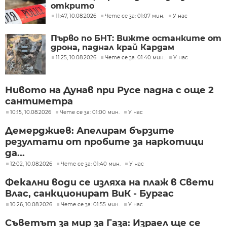
открито
11:47, 10.08.2026
Чете се за: 01:07 мин.
У нас
Първо по БНТ: Вижте останките от
дрона, паднал край Кардам
11:25, 10.08.2026
Чете се за: 01:40 мин.
У нас
Нивото на Дунав при Русе падна с още 2
сантиметра
10:15, 10.08.2026
Чете се за: 01:00 мин.
У нас
Демерджиев: Апелирам бързите
резултати от пробите за наркотици
да...
12:02, 10.08.2026
Чете се за: 01:40 мин.
У нас
Фекални води се изляха на плаж в Свети
Влас, санкционират ВиК - Бургас
10:26, 10.08.2026
Чете се за: 01:55 мин.
У нас
Съветът за мир за Газа: Израел ще се