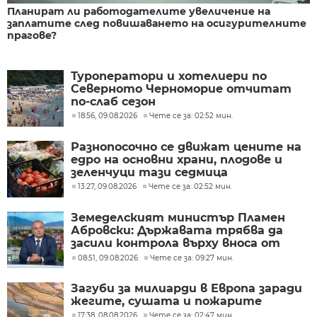
Планират ли работодателите увеличение на
заплатите след повишаването на осигурителните
прагове?
Туроператори и хотелиери по
Северното Черноморие отчитат
по-слаб сезон
18:56, 09.08.2026
Чете се за: 02:52 мин.
Разнопосочно се движат цените на
едро на основни храни, плодове и
зеленчуци тази седмица
13:27, 09.08.2026
Чете се за: 02:52 мин.
Земеделският министър Пламен
Абровски: Държавата трябва да
засили контрола върху вноса от
трети страни
08:51, 09.08.2026
Чете се за: 09:27 мин.
Загуби за милиарди в Европа заради
жегите, сушата и пожарите
17:38, 08.08.2026
Чете се за: 02:47 мин.