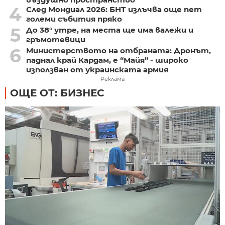
4
След Мондиал 2026: БНТ излъчва още пет
големи събития пряко
5
До 38° утре, на места ще има валежи и
гръмотевици
6
Министерството на отбраната: Дронът,
паднал край Кардам, е “Майя” - широко
използван от украинската армия
Реклама
ОЩЕ ОТ: БИЗНЕС