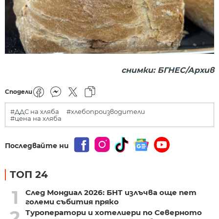
снимки: БГНЕС/Архив
Сподели
#ДДС на хляба
#хлебопроизводители
#цена на хляба
Последвайте ни
ТОП 24
1
След Мондиал 2026: БНТ излъчва още пет
големи събития пряко
2
Туроператори и хотелиери по Северното