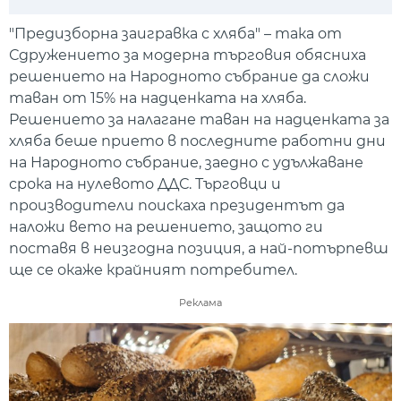
Play
Mute
Setti
"Предизборна заигравка с хляба" – така от
Сдружението за модерна търговия обясниха
решението на Народното събрание да сложи
таван от 15% на надценката на хляба.
Решението за налагане таван на надценката за
хляба беше прието в последните работни дни
на Народното събрание, заедно с удължаване
срока на нулевото ДДС. Търговци и
производители поискаха президентът да
наложи вето на решението, защото ги
поставя в неизгодна позиция, а най-потърпевш
ще се окаже крайният потребител.
Реклама