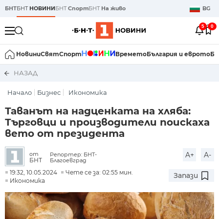
БНТ
БНТ
НОВИНИ
БНТ
Спорт
БНТ
На живо
BG
5
0
Новини
Свят
Спорт
Времето
България и еврото
Би
НАЗАД
Начало
Бизнес
Икономика
Таванът на надценката на хляба:
Търговци и производители поискаха
вето от президента
A+
A-
от
Репортер: БНТ-
БНТ
Благоевград
19:32, 10.05.2024
Чете се за: 02:55 мин.
Запази
Икономика