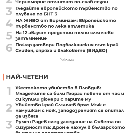
Черноморие отчитат по-слаб сезон
3
Гледайте европейското първенство по
плуване по БНТ 3
4
НА ЖИВО от Бирмингам: Европейското
първенство по лека атлетика
5
На 12 август предстои пълно слънчево
затъмнение
6
Пожар затвори Подбалканския път край
Сливен, спряха и влаковете (ВИДЕО)
Реклама
НАЙ-ЧЕТЕНИ
1
Жестокото убийство в Пловдив:
Младежите са били Георги повече от час и
си купили дюнери с парите му
2
Убийство край Слънчев бряг: Мъж е
намушкан с нож, заподозреният се опитал
да избяга
3
Румен Радев след заседание на Съвета по
сигурността: Дрон е нахлул в българското
въздушно пространство