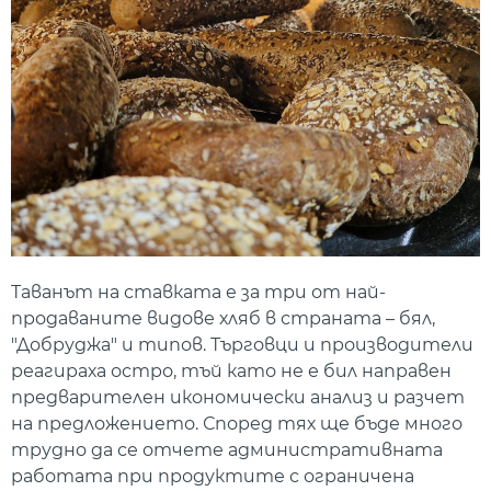
Таванът на ставката е за три от най-
продаваните видове хляб в страната – бял,
"Добруджа" и типов. Търговци и производители
реагираха остро, тъй като не е бил направен
предварителен икономически анализ и разчет
на предложението. Според тях ще бъде много
трудно да се отчете административната
работата при продуктите с ограничена