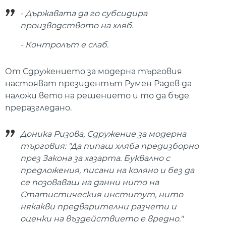
- Държавата да го субсидира
производството на хляб.
- Контролът е слаб.
От Сдружението за модерна търговия
настояват президентът Румен Радев да
наложи вето на решението и то да бъде
преразгледано.
Доника Ризова, Сдружение за модерна
търговия: "Да пипаш хляба предизборно
през Закона за хазарта. Буквално с
предложения, писани на коляно и без да
се позоваваш на данни нито на
Статистическия институт, нито
някакви предварителни разчети и
оценки на въздействието е вредно."