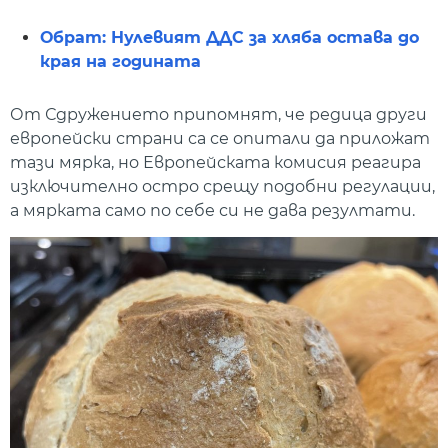
Обрат: Нулевият ДДС за хляба остава до
края на годината
От Сдружението припомнят, че редица други
европейски страни са се опитали да приложат
тази мярка, но Европейската комисия реагира
изключително остро срещу подобни регулации,
а мярката само по себе си не дава резултати.