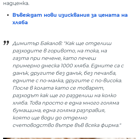
надценка.
Въвеждат нови изисквания за цената на
хляба
Димитър Бакалов: "Как ще отделиш
разходите в горивото, на тока, на
газта при печене, като печеш
примерно днеска 1000 хляба. Едните са с
данък, другите без данък, без печалба,
едните с по-малка, другите с по-висока.
После в колата като се товарят,
разходът как ще го разделиш на колко
хляба. Това просто е една много голяма
бумащина, една голяма разправия,
която ще води до отделно
счетоводство вътре във всяка фирма."