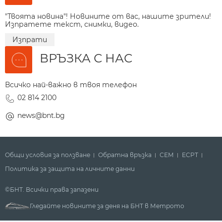
"Твоята новина"! Новините от вас, нашите зрители!
Изпратете текст, снимки, видео.
Изпрати
ВРЪЗКА С НАС
Всичко най-важно в твоя телефон
02 814 2100
news@bnt.bg
Общи условия за ползване
Обратна връзка
СЕМ
ECPT
Политика за защита на личните данни
©БНТ. Всички права запазени
Гледайте новините за деня на БНТ в Метрото