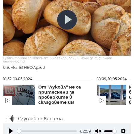
Субтитрите са автоматично генерирани и може да съдържат
неточности.
Снимка: БГНЕС/Архив
18:52, 10.05.2024
18:09, 10.05.2024
От "Лукойл" не са
М
притеснени за
в
проверките в
щ
складовете им
вр
Слушай новината
-02:39