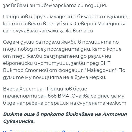
заявявали антибългарската си позиция.
Пендиков и други младежи с българско съзнание,
които живеят в Република Северна Македония,
са получавали заплахи за живота си.
Седем души са подали жалби в полицията по
този повод през последните дни, като копие
от тези жалби са изпратени до различни
европейски институции, заяви пред БНТ
Виктор Стоянов от фондация "Македония". По
думите му полицията не е взела мерки.
Вчера Христиан Пендиков беше
транспортиран във ВМА. Очаква се днес да му
бъде направена операция на счупената челюст.
Вижте още в прякото включване на Антония
Сукалинска.