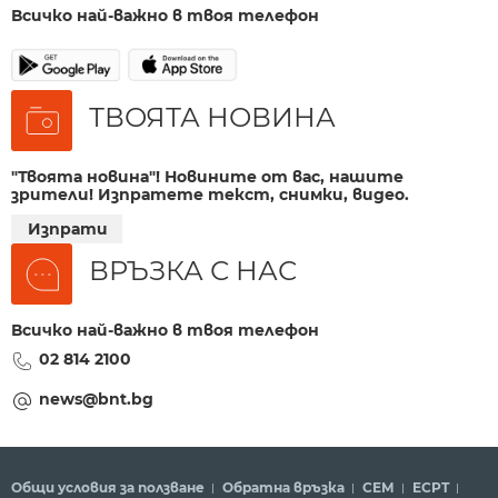
Всичко най-важно в твоя телефон
ТВОЯТА НОВИНА
"Твоята новина"! Новините от вас, нашите
зрители! Изпратете текст, снимки, видео.
Изпрати
ВРЪЗКА С НАС
Всичко най-важно в твоя телефон
02 814 2100
news@bnt.bg
Общи условия за ползване
Обратна връзка
СЕМ
ECPT