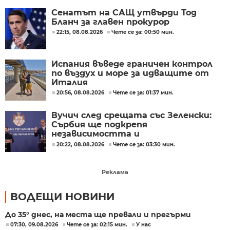
Сенатът на САЩ утвърди Тод
Бланч за главен прокурор
22:15, 08.08.2026
Чете се за: 00:50 мин.
Испания въведе граничен контрол
по въздух и море за идващите от
Италия
20:56, 08.08.2026
Чете се за: 01:37 мин.
Вучич след срещата със Зеленски:
Сърбия ще подкрепя
независимостта и
териториалната цялост на
20:22, 08.08.2026
Чете се за: 03:30 мин.
Украйна
Реклама
ВОДЕЩИ НОВИНИ
До 35° днес, на места ще превали и прегърми
07:30, 09.08.2026
Чете се за: 02:15 мин.
У нас