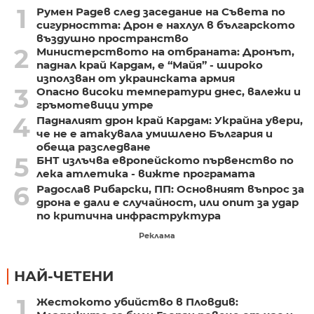
1
Румен Радев след заседание на Съвета по
сигурността: Дрон е нахлул в българското
въздушно пространство
2
Министерството на отбраната: Дронът,
паднал край Кардам, е “Майя” - широко
използван от украинската армия
3
Опасно високи температури днес, валежи и
гръмотевици утре
4
Падналият дрон край Кардам: Украйна увери,
че не е атакувала умишлено България и
обеща разследване
5
БНТ излъчва европейското първенство по
лека атлетика - вижте програмата
6
Радослав Рибарски, ПП: Основният въпрос за
дрона е дали е случайност, или опит за удар
по критична инфраструктура
Реклама
НАЙ-ЧЕТЕНИ
1
Жестокото убийство в Пловдив: