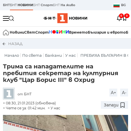
БНТ
БНТ
НОВИНИ
БНТ
Спорт
БНТ
На живо
BG
0
0
Новини
Свят
Спорт
Времето
България и еврото
Би
НАЗАД
Начало
По света
Балкани
У нас
ПРЕБИХА БЪЛГАРИН В 
Трима са нападателите на
пребития секретар на културния
клуб "Цар Борис III" в Охрид
A+
A-
БНТ
от
08:30, 21.01.2023 (обновена)
Запази
Чете се за: 01:42 мин.
У нас