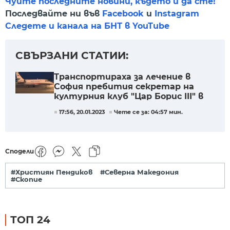
Чуйте последните новини, където и да сте!
Последвайте ни във
Facebook
и
Instagram
Следете и канала на БНТ в YouTube
СВЪРЗАНИ СТАТИИ:
Транспортираха за лечение в
София пребития секретар на
културния клуб "Цар Борис III" в
Охрид (ОБЗОР)
17:56, 20.01.2023
Чете се за: 04:57 мин.
Сподели
#Християн Пендиков
#Северна Македония
#Скопие
ТОП 24