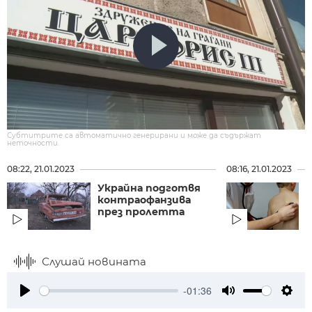
Субтитрите са автоматично генерирани и може да съдържат
неточности.
08:22, 21.01.2023
08:16, 21.01.2023
Украйна подготвя
С
контраофанзива
с
през пролетта
е
Слушай новината
-01:36
Play
Mute
Setti