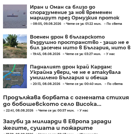
Иран и Оман са близо до
споразумение за нов временен
маршрут през Ормузкия проток
08:05, 09.08.2026
Чете се за: 01:22 мин.
По света
Военен дрон в българското
въздушно пространство - защо не е
бил засечен нито в България, нито в
Румъния?
19:45, 08.08.2026
Чете се за: 03:27 мин.
У нас
Падналият дрон край Кардам:
Украйна увери, че не е атакувала
умишлено България и обеща
разследване
20:13, 08.08.2026
Чете се за: 00:40 мин.
По света
Продължава борбата с огнената стихия
до бобошевското село Висока...
22:41, 08.08.2026
Чете се за: 00:57 мин.
У нас
Загуби за милиарди в Европа заради
жегите, сушата и пожарите