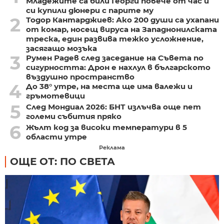
Младежите са били Георги повече от час и
си купили дюнери с парите му
2
Тодор Кантарджиев: Ако 200 души са ухапани
от комар, носещ вируса на Западнонилската
треска, един развива тежко усложнение,
засягащо мозъка
3
Румен Радев след заседание на Съвета по
сигурността: Дрон е нахлул в българското
въздушно пространство
4
До 38° утре, на места ще има валежи и
гръмотевици
5
След Мондиал 2026: БНТ излъчва още пет
големи събития пряко
6
Жълт код за високи температури в 5
области утре
Реклама
ОЩЕ ОТ: ПО СВЕТА