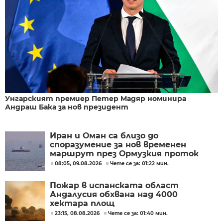
Унгарският премиер Петер Мадяр номинира
Андраш Бака за нов президент
Иран и Оман са близо до
споразумение за нов временен
маршрут през Ормузкия проток
08:05, 09.08.2026
Чете се за: 01:22 мин.
Пожар в испанската област
Андалусия обхвана над 4000
хектара площ
23:15, 08.08.2026
Чете се за: 01:40 мин.