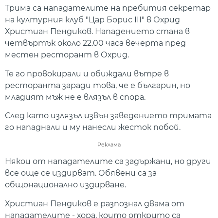
Трима са нападателите на пребития секретар
на културния клуб "Цар Борис III" в Охрид
Христиан Пендиков. Нападението стана в
четвъртък около 22.00 часа вечерта пред
местен ресторант в Охрид.
Те го провокирали и обиждали вътре в
ресторанта заради това, че е българин, но
младият мъж не е влязъл в спора.
След като излязъл извън заведението тримата
го нападнали и му нанесли жесток побой.
Реклама
Някои от нападателите са задържани, но други
все още се издирват. Обявени са за
общонационално издирване.
Христиан Пендиков е разпознал двама от
нападателите - хора, които открито са