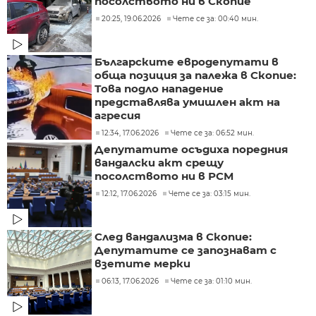
посолството ни в Скопие
20:25, 19.06.2026
Чете се за: 00:40 мин.
Българските евродепутати в
обща позиция за палежа в Скопие:
Това подло нападение
представлява умишлен акт на
агресия
12:34, 17.06.2026
Чете се за: 06:52 мин.
Депутатите осъдиха поредния
вандалски акт срещу
посолството ни в РСМ
12:12, 17.06.2026
Чете се за: 03:15 мин.
След вандализма в Скопие:
Депутатите се запознават с
взетите мерки
06:13, 17.06.2026
Чете се за: 01:10 мин.