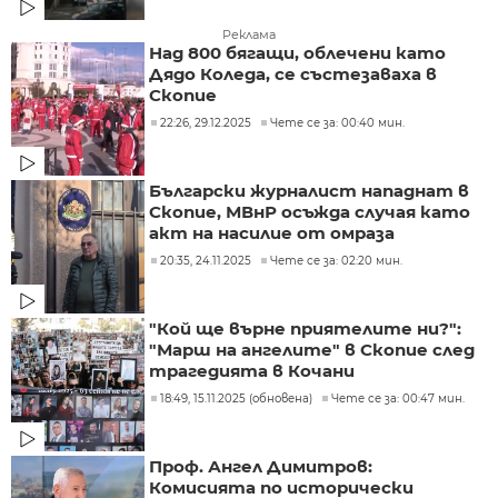
Реклама
Над 800 бягащи, облечени като
Дядо Коледа, се състезаваха в
Скопие
22:26, 29.12.2025
Чете се за: 00:40 мин.
Български журналист нападнат в
Скопие, МВнР осъжда случая като
акт на насилие от омраза
20:35, 24.11.2025
Чете се за: 02:20 мин.
"Кой ще върне приятелите ни?":
"Марш на ангелите" в Скопие след
трагедията в Кочани
18:49, 15.11.2025 (обновена)
Чете се за: 00:47 мин.
Проф. Ангел Димитров:
Комисията по исторически