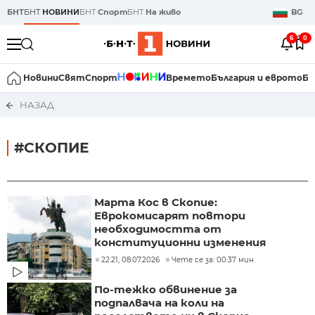
БНТ
БНТ
НОВИНИ
БНТ
Спорт
БНТ
На живо
BG
6
0
Новини
Свят
Спорт
Времето
България и еврото
Би
НАЗАД
#СКОПИЕ
Марта Кос в Скопие:
Еврокомисарят повтори
необходимостта от
конституционни изменения
22:21, 08.07.2026
Чете се за: 00:37 мин.
По-тежко обвинение за
подпалвача на коли на