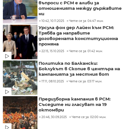
въпроси с РСМ е алиби за
отношенията между държавите
ни
10:42, 10.11.2025
Чете се за: 04:47 мин.
Урсула фон дер Лайен към РСМ:
Трябва да направите
договорената конституционна
промяна
22:15, 15.10.2025
Чете се за: 01:42 мин.
Политика по Балкански:
Боклукът в Скопие в центъра на
кампанията за местния вот
17:11, 08.10.2025
Чете се за: 03:17 мин.
Предизборна кампания в РСМ:
Съседите ни гласуват на 19
октомври
20:46, 30.09.2025
Чете се за: 02:00 мин.