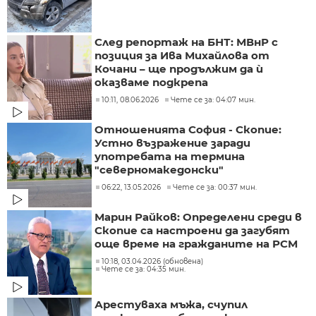
След репортаж на БНТ: МВнР с
позиция за Ива Михайлова от
Кочани – ще продължим да ѝ
оказваме подкрепа
10:11, 08.06.2026
Чете се за: 04:07 мин.
Отношенията София - Скопие:
Устно възражение заради
употребата на термина
"северномакедонски"
06:22, 13.05.2026
Чете се за: 00:37 мин.
Марин Райков: Определени среди в
Скопие са настроени да загубят
още време на гражданите на РСМ
10:18, 03.04.2026 (обновена)
Чете се за: 04:35 мин.
Арестуваха мъжа, счупил