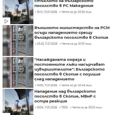
стъклото на българското
посолство в РС Македония
16:14, 12.01.2026
Чете се за: 02:30 мин.
Външното министерство на РСМ
осъди нападението срещу
българското посолство в Скопие
23:42, 11.01.2026
Чете се за: 01:57 мин.
"Насажданата омраза и
постоянните лъжи насърчават
извършителите": Българското
посолство в Скопие с позиция
след нападението
19:30, 11.01.2026
Чете се за: 00:45 мин.
Нападение над българското
посолство в Скопие, МВнР с
остра реакция
18:34, 11.01.2026
7303
Чете се за: 02:10 мин.