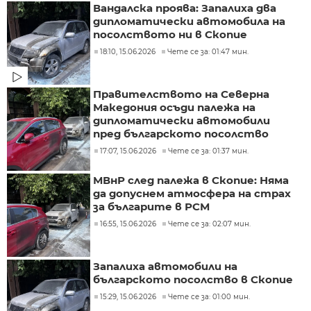
Вандалска проява: Запалиха два
дипломатически автомобила на
посолството ни в Скопие
18:10, 15.06.2026
Чете се за: 01:47 мин.
Правителството на Северна
Македония осъди палежа на
дипломатически автомобили
пред българското посолство
17:07, 15.06.2026
Чете се за: 01:37 мин.
МВнР след палежа в Скопие: Няма
да допуснем атмосфера на страх
за българите в РСМ
16:55, 15.06.2026
Чете се за: 02:07 мин.
Запалиха автомобили на
българското посолство в Скопие
15:29, 15.06.2026
Чете се за: 01:00 мин.