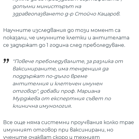
допълни министърът на
здравеопазването д-р Стойчо Кацаров.
Научните изследвания до този момент са
показали, че имунните клетки и антителата
се задържат до 1 година след преболедуване.
"Повече преболедувалите, за разлика от
ваксинираните, има тенденция да
поддържат по-дълго време
антителния и клетъчен имунен
отговор", добави проф. Мариана
Мурджева от експертния съвет по
клинична имунология.
Все още няма системни проучвания колко трае
имунният отговор при ваксинирани, но
учените очакват скоро и техният