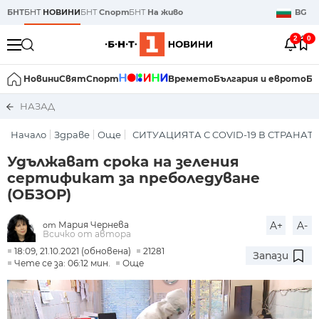
БНТ
БНТ
НОВИНИ
БНТ
Спорт
БНТ
На живо
BG
2
0
Новини
Свят
Спорт
Времето
България и еврото
Би
НАЗАД
Начало
Здраве
Още
СИТУАЦИЯТА С COVID-19 В СТРАНАТ
Удължават срока на зеления
сертификат за преболедуване
(ОБЗОР)
Мария Чернева
A+
A-
от
Всичко от автора
18:09, 21.10.2021 (обновена)
21281
Запази
Чете се за: 06:12 мин.
Още