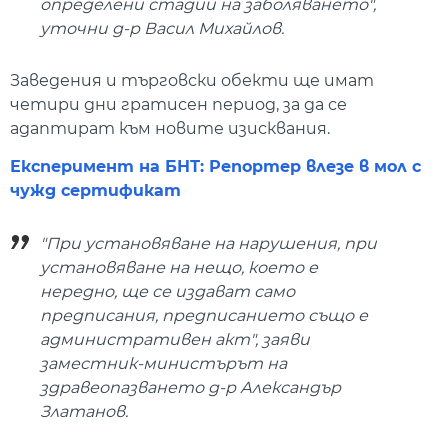
определени стадии на заболяването",
уточни д-р Васил Михайлов.
Заведения и търговски обекти ще имат
четири дни гратисен период, за да се
адаптират към новите изисквания.
Експеримент на БНТ: Репортер влезе в мол с
чужд сертификат
"При установяване на нарушения, при
установяване на нещо, което е
нередно, ще се издават само
предписания, предписанието също е
административен акт", заяви
заместник-министърът на
здравеопазването д-р Александър
Златанов.