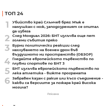
ТОП 24
1
Убийство край Слънчев бряг: Мъж е
намушкан с нож, заподозреният се опитал
да избяга
2
След Мондиал 2026: БНТ излъчва още пет
големи събития пряко
3
Бурни политически реакции след
нахлуването на военен дрон във
въздушното ни пространство (ОБЗОР)
4
Гледайте европейското първенство по
плувни спортове по БНТ 3
5
БНТ излъчва европейското първенство по
лека атлетика - вижте програмата
6
Забравен казан с ракия или късо съединение -
какви са версиите за пожара край Висока
могила?
Реклама