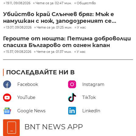
19:11, 09.08.2026
Чете се за: 02:47 мин.
Общество
Убийство край Слънчев бряг: Мъж е
намушкан с нож, заподозреният се...
13:07, 09.08.2026
Чете се за: 01:25 мин.
У нас
Героите от нощта: Петима доброволци
спасиха Българово от огнен капан
15:37, 09.08.2026
Чете се за: 01:37 мин.
У нас
ПОСЛЕДВАЙТЕ НИ В
Facebook
Instagram
YouTube
TikTok
Google News
LinkedIn
BNT NEWS APP