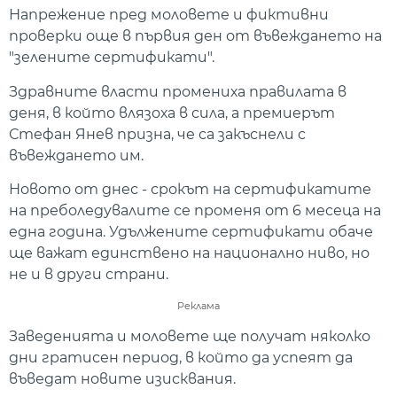
Напрежение пред моловете и фиктивни
проверки още в първия ден от въвеждането на
"зелените сертификати".
Здравните власти промениха правилата в
деня, в който влязоха в сила, а премиерът
Стефан Янев призна, че са закъснели с
въвеждането им.
Новото от днес - срокът на сертификатите
на преболедувалите се променя от 6 месеца на
една година. Удължените сертификати обаче
ще важат единствено на национално ниво, но
не и в други страни.
Реклама
Заведенията и моловете ще получат няколко
дни гратисен период, в който да успеят да
въведат новите изисквания.