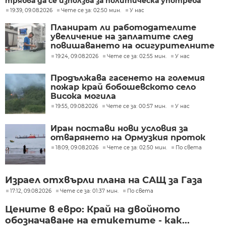
трябва да се използва за политическа употреба
19:39, 09.08.2026
Чете се за: 02:50 мин.
У нас
Планират ли работодателите
увеличение на заплатите след
повишаването на осигурителните
прагове?
19:24, 09.08.2026
Чете се за: 02:55 мин.
У нас
Продължава гасенето на големия
пожар край бобошевското село
Висока могила
19:55, 09.08.2026
Чете се за: 00:57 мин.
У нас
Иран постави нови условия за
отварянето на Ормузкия проток
18:09, 09.08.2026
Чете се за: 02:50 мин.
По света
Израел отхвърли плана на САЩ за Газа
17:12, 09.08.2026
Чете се за: 01:37 мин.
По света
Цените в евро: Край на двойното
обозначаване на етикетите - как...