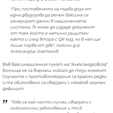
"При поставянето на първа доза от
една двудозова да речем ваксина се
генерират данни в националната
система. Тя може да издаде документ
от там, който е напълно защитен
както и след втора с QR код, но в нея ще
пише първа от две", поясни д-р
Александър Златанов.
Във ваксинационния пункт на "Александровска"
болница не са върнали никого до този момент.
Случаите с противопоказания са крайно редки
и те обикновено са свързани с някакъв имунен
дефицит.
"Това са най-често случаи, свързани с
онкологични заболявания и то в