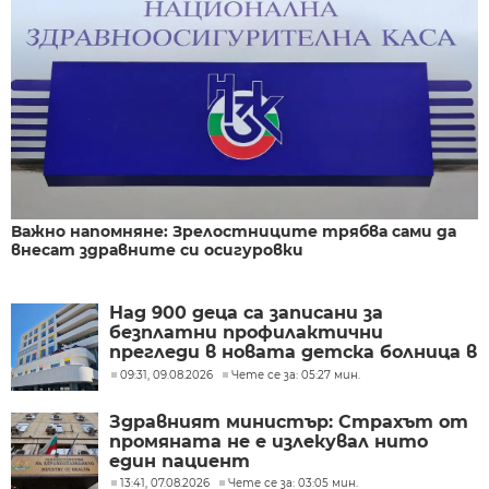
Важно напомняне: Зрелостниците трябва сами да
внесат здравните си осигуровки
Над 900 деца са записани за
безплатни профилактични
прегледи в новата детска болница в
Бургас
09:31, 09.08.2026
Чете се за: 05:27 мин.
Здравният министър: Страхът от
промяната не е излекувал нито
един пациент
13:41, 07.08.2026
Чете се за: 03:05 мин.