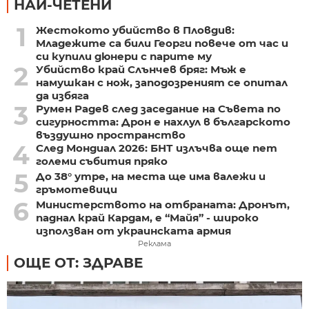
НАЙ-ЧЕТЕНИ
1
Жестокото убийство в Пловдив:
Младежите са били Георги повече от час и
си купили дюнери с парите му
2
Убийство край Слънчев бряг: Мъж е
намушкан с нож, заподозреният се опитал
да избяга
3
Румен Радев след заседание на Съвета по
сигурността: Дрон е нахлул в българското
въздушно пространство
4
След Мондиал 2026: БНТ излъчва още пет
големи събития пряко
5
До 38° утре, на места ще има валежи и
гръмотевици
6
Министерството на отбраната: Дронът,
паднал край Кардам, е “Майя” - широко
използван от украинската армия
Реклама
ОЩЕ ОТ: ЗДРАВЕ