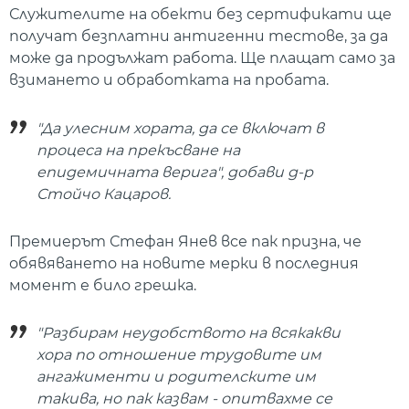
Служителите на обекти без сертификати ще
получат безплатни антигенни тестове, за да
може да продължат работа. Ще плащат само за
взимането и обработката на пробата.
"Да улесним хората, да се включат в
процеса на прекъсване на
епидемичната верига", добави д-р
Стойчо Кацаров.
Премиерът Стефан Янев все пак призна, че
обявяването на новите мерки в последния
момент е било грешка.
"Разбирам неудобството на всякакви
хора по отношение трудовите им
ангажименти и родителските им
такива, но пак казвам - опитвахме се