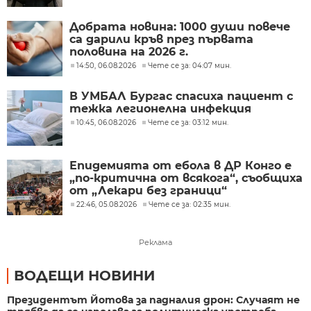
Добрата новина: 1000 души повече
са дарили кръв през първата
половина на 2026 г.
14:50, 06.08.2026
Чете се за: 04:07 мин.
В УМБАЛ Бургас спасиха пациент с
тежка легионелна инфекция
10:45, 06.08.2026
Чете се за: 03:12 мин.
Епидемията от ебола в ДР Конго е
„по-критична от всякога“, съобщиха
от „Лекари без граници“
22:46, 05.08.2026
Чете се за: 02:35 мин.
Реклама
ВОДЕЩИ НОВИНИ
Президентът Йотова за падналия дрон: Случаят не