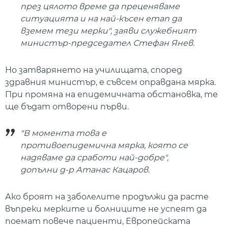
през цялото време да преценяваме
ситуацията и на най-късен етап да
вземем тези мерки", заяви служебният
министър-председател Стефан Янев.
Но затварянето на училищата, според
здравния министър, е съвсем оправдана мярка.
При промяна на епидемичната обстановка, те
ще бъдат отворени първи.
"В момента това е
противоепидемична мярка, която се
надяваме да сработи най-добре",
допълни д-р Атанас Кацаров.
Ако броят на заболелите продължи да расте
въпреки мерките и болниците не успеят да
поемат повече пациенти, Европейската