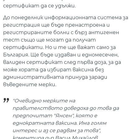
сертификат да се удължи.
До понеделник информационната система за
регистрация ще бъде пренастроена и
регистрираните болни с бърз антигенен
тест също ще могат да получат
сертификати. Но и те ще важат само за
България. Ще бъде издаван и едномесечен,
валиден сертификат след първа доза, за да
може хората да избират ваксина без
административната принуда заради
въведените мерки.
"Очевидно мерките на
правителството доведоха до това да
предпочитат "Янсен", която е
еднократната ваксина. Има голям
интерес и аз се радвам за това",
коментира д-р Васил Михайлов.