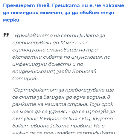
Премиерът Янев: Грешката ни е, че чакахме
до последния момент, за да обявим тези
мерки
"Удължаването на сертификата за
преболедували до 12 месеца е
единодушно становище на три
експертни съвета по имунология, по
инфекциозни болести и по
епидемиология", заяви Борислав
Сотиров.
"Сертификатът за преболедуване ще
се счита за валиден до една година, в
рамките на нашата страна. Този срок
не може да се удължи - да се използва за
пътуване в Европейския съюз, където
важат европейските правила. Не е
нужно да се преиздават сертификати",