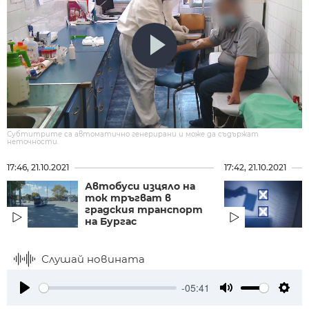
Субтитрите са автоматично генерирани и може да съдържат
неточности.
17:46, 21.10.2021
17:42, 21.10.2021
Автобуси изцяло на
ток тръгват в
градския транспорт
на Бургас
Слушай новината
-05:41
Play
Mute
Setti