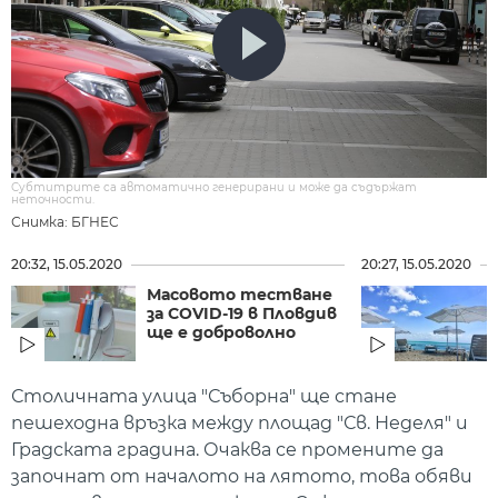
Субтитрите са автоматично генерирани и може да съдържат
неточности.
Снимка: БГНЕС
20:32, 15.05.2020
20:27, 15.05.2020
Масовото тестване
за COVID-19 в Пловдив
ще е доброволно
Столичната улица "Съборна" ще стане
пешеходна връзка между площад "Св. Неделя" и
Градската градина. Очаква се промените да
започнат от началото на лятото, това обяви