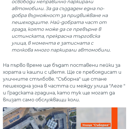
освободи неправилно паркирали
автомобили. За да създадем една по-
добра възможност за придвижване на
пешеходците. Най-добрата част от
града, която може да се превърне в
истинската, прекрасна търговска
улица, в момента е затисната с
толкова много паркирали автомобили.
На първо време ще бъдат поставени пейки за
хората и кашпи с цветя. Ще се пребоядисат и
уличните стълбове. "Съборна" ще стане
пешеходна зона в частта си между улица "Леге "
и Градската градина, като тук ще могат да
влизат само обслужващи коли.