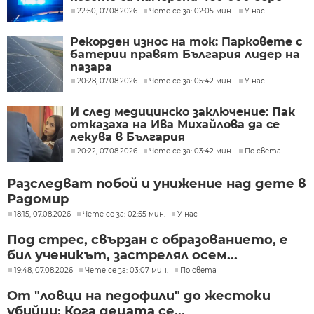
22:50, 07.08.2026
Чете се за: 02:05 мин.
У нас
Рекорден износ на ток: Парковете с
батерии правят България лидер на
пазара
20:28, 07.08.2026
Чете се за: 05:42 мин.
У нас
И след медицинско заключение: Пак
отказаха на Ива Михайлова да се
лекува в България
20:22, 07.08.2026
Чете се за: 03:42 мин.
По света
Разследват побой и унижение над дете в
Радомир
18:15, 07.08.2026
Чете се за: 02:55 мин.
У нас
Под стрес, свързан с образованието, е
бил ученикът, застрелял осем...
19:48, 07.08.2026
Чете се за: 03:07 мин.
По света
От "ловци на педофили" до жестоки
убийци: Кога децата се...