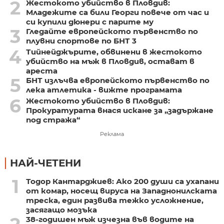
2
Жестокото убийство в Пловдив:
Младежите са били Георги повече от час и
си купили дюнери с парите му
3
Гледайте европейското първенство по
плувни спортове по БНТ 3
4
Тийнейджърите, обвинени в жестокото
убийство на мъж в Пловдив, остават в
ареста
5
БНТ излъчва европейското първенство по
лека атлетика - вижте програмата
6
Жестокото убийство в Пловдив:
Прокуратурата внася искане за „задържане
под стража“
Реклама
НАЙ-ЧЕТЕНИ
1
Тодор Кантарджиев: Ако 200 души са ухапани
от комар, носещ вируса на Западнонилската
треска, един развива тежко усложнение,
засягащо мозъка
38-годишен мъж изчезна във водите на