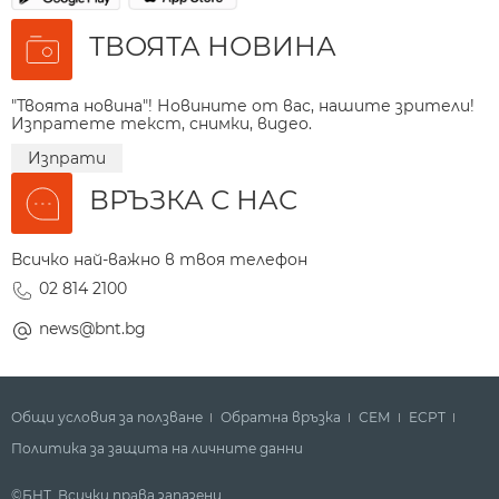
ТВОЯТА НОВИНА
"Твоята новина"! Новините от вас, нашите зрители!
Изпратете текст, снимки, видео.
Изпрати
ВРЪЗКА С НАС
Всичко най-важно в твоя телефон
02 814 2100
news@bnt.bg
Общи условия за ползване
Обратна връзка
СЕМ
ECPT
Политика за защита на личните данни
©БНТ. Всички права запазени