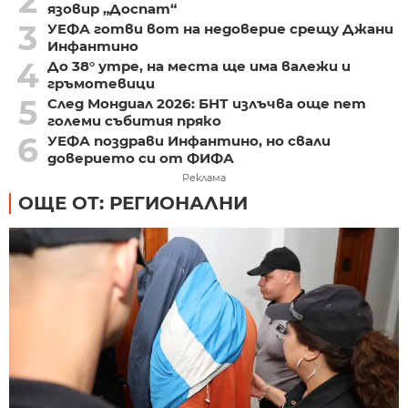
2
язовир „Доспат“
3
УЕФА готви вот на недоверие срещу Джани
Инфантино
4
До 38° утре, на места ще има валежи и
гръмотевици
5
След Мондиал 2026: БНТ излъчва още пет
големи събития пряко
6
УЕФА поздрави Инфантино, но свали
доверието си от ФИФА
Реклама
ОЩЕ ОТ: РЕГИОНАЛНИ