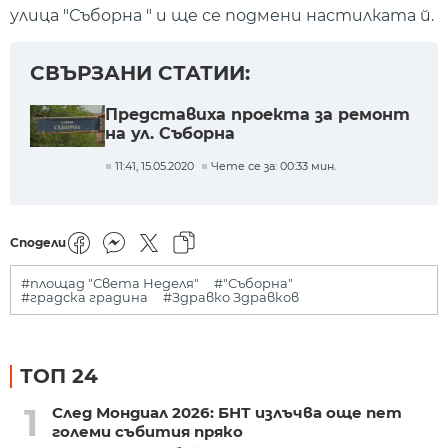
улица "Съборна " и ще се подмени настилката й.
СВЪРЗАНИ СТАТИИ:
Представиха проекта за ремонт
на ул. Съборна
11:41, 15.05.2020
Чете се за: 00:33 мин.
Сподели
#площад "Света Неделя"
#"Съборна"
#градска градина
#Здравко Здравков
ТОП 24
1
След Мондиал 2026: БНТ излъчва още пет
големи събития пряко