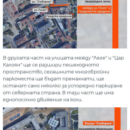
В другата част на улицата между "Леге" и "Цар
Калоян" ще се разшири пешеходното
пространство, сегашните многобройни
паркоместа ще бъдат премахнати, ще
останат само няколко за успоредно паркиране
от северната страна. В тази част ще има
еднопосочно движение на коли.