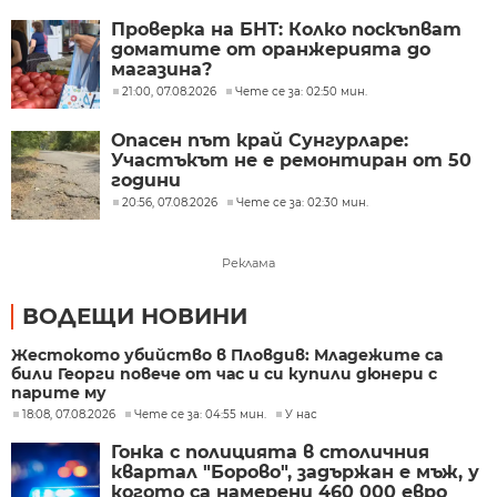
Проверка на БНТ: Колко поскъпват
доматите от оранжерията до
магазина?
21:00, 07.08.2026
Чете се за: 02:50 мин.
Опасен път край Сунгурларе:
Участъкът не е ремонтиран от 50
години
20:56, 07.08.2026
Чете се за: 02:30 мин.
Реклама
ВОДЕЩИ НОВИНИ
Жестокото убийство в Пловдив: Младежите са
били Георги повече от час и си купили дюнери с
парите му
18:08, 07.08.2026
Чете се за: 04:55 мин.
У нас
Гонка с полицията в столичния
квартал "Борово", задържан е мъж, у
когото са намерени 460 000 евро