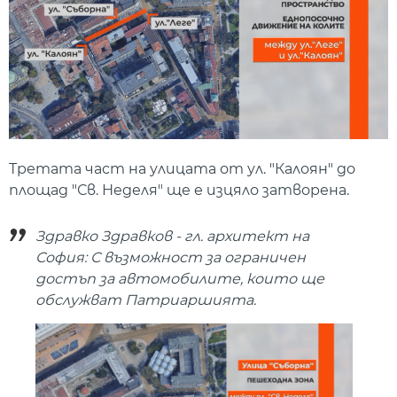
Третата част на улицата от ул. "Калоян" до
площад "Св. Неделя" ще е изцяло затворена.
Здравко Здравков - гл. архитект на
София: С възможност за ограничен
достъп за автомобилите, които ще
обслужват Патриаршията.