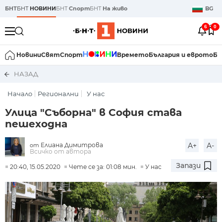
БНТ
БНТ
НОВИНИ
БНТ
Спорт
БНТ
На живо
BG
6
0
Новини
Свят
Спорт
Времето
България и еврото
Би
НАЗАД
Начало
Регионални
У нас
Улица "Съборна" в София става
пешеходна
Елиана Димитрова
A+
A-
от
Всичко от автора
Запази
20:40, 15.05.2020
Чете се за: 01:08 мин.
У нас