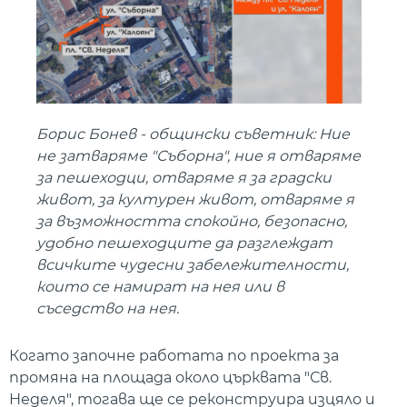
Борис Бонев - общински съветник: Ние
не затваряме "Съборна", ние я отваряме
за пешеходци, отваряме я за градски
живот, за културен живот, отваряме я
за възможността спокойно, безопасно,
удобно пешеходците да разглеждат
всичките чудесни забележителности,
които се намират на нея или в
съседство на нея.
Когато започне работата по проекта за
промяна на площада около църквата "Св.
Неделя", тогава ще се реконструира изцяло и