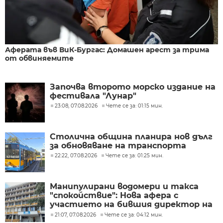
Аферата във ВиК-Бургас: Домашен арест за трима
от обвиняемите
Започва второто морско издание на
фестивала "Лунар"
23:08, 07.08.2026
Чете се за: 01:15 мин.
Столична община планира нов дълг
за обновяване на транспорта
22:22, 07.08.2026
Чете се за: 01:25 мин.
Манипулирани водомери и такса
"спокойствие": Нова афера с
участието на бившия директор на
"ВиК - Бургас"
21:07, 07.08.2026
Чете се за: 04:12 мин.