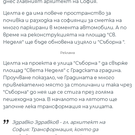
днес главният архитект на София.
Целта е да има повече пространство за
почивка и разходка на софиянци за сметка на
много паркирани в момента автомобили. А по
време на реконструкцията на площад "Св.
Неделя" ще бъде обновена изцяло и "Съборна ".
Реклама
Целта на проекта е улица "Съборна " да свърже
площад "Света Неделя" с Градската градина.
Проучване показало, че Градината е много
привлекателно място за столичани и така чрез
"Съборна" до нея ще се стига през голяма
пешеходна зона. В началото на лятото ще
започне лека трансформация на улицата.
Здравко Здравков - гл. архитект на
София: Трансформация, която да