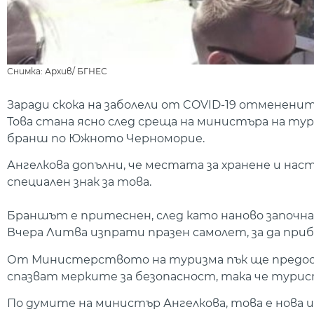
Снимка: Архив/ БГНЕС
Заради скока на заболели от COVID-19 отменен
Това стана ясно след среща на министъра на т
бранш по Южното Черноморие.
Ангелкова допълни, че местата за хранене и нас
специален знак за това.
Браншът е притеснен, след като наново започнах
Вчера Литва изпрати празен самолет, за да при
От Министерството на туризма пък ще предос
спазват мерките за безопасност, така че тури
По думите на министър Ангелкова, това е нова 