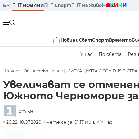
БНТ
БНТ
НОВИНИ
БНТ
Спорт
БНТ
На живо
Новини
Свят
Спорт
Времето
Бъ
У нас
По света
Реги
Начало
Общество
У нас
СИТУАЦИЯТА С COVID-19 В СТР
Увеличават се отмене
Южното Черноморие за
от
БНТ
20:22, 10.07.2020
Чете се за: 01:17 мин.
У нас