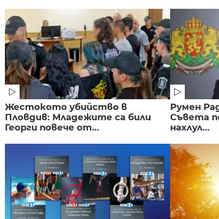
Жестокото убийство в
Румен Рад
Пловдив: Младежите са били
Съвета п
Георги повече от...
нахлул...