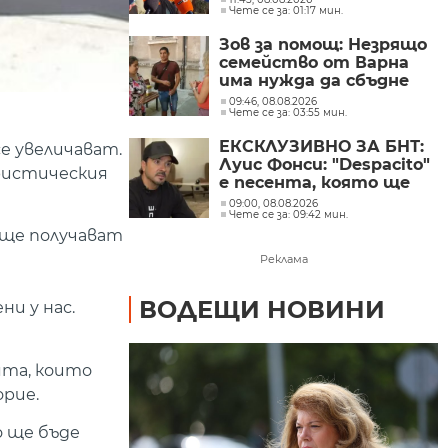
Чете се за: 01:17 мин.
зеленчуци
Зов за помощ: Незрящо
семейство от Варна
има нужда да сбъдне
една мечта
09:46, 08.08.2026
Чете се за: 03:55 мин.
ЕКСКЛУЗИВНО ЗА БНТ:
е увеличават.
Луис Фонси: "Despacito"
уристическия
е песента, която ще
изпълнявам до края на
09:00, 08.08.2026
Чете се за: 09:42 мин.
живота си
 ще получават
Реклама
ВОДЕЩИ НОВИНИ
и у нас.
ята, които
рие.
о ще бъде