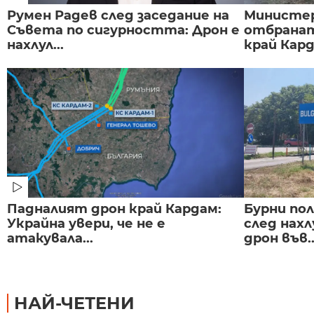
Румен Радев след заседание на
Министе
Съвета по сигурността: Дрон е
отбранат
нахлул...
край Карда
Падналият дрон край Кардам:
Бурни по
Украйна увери, че не е
след нах
атакувала...
дрон във..
НАЙ-ЧЕТЕНИ