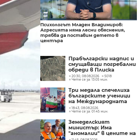
Психологът Младен Владимиров:
Агресията няма лесни обяснения,
трябва да поставим детето в
центъра
Прабългарски надпис и
смущаващи погребални
обреди в Плиска
20:30, 08.08.2026
5018
Чете се за: 13:05 мин.
Три медала спечелиха
българските ученици
на Международната
олимпиада по
18:43, 08.08.2026
Чете се за: 01:45 мин.
изкуствен интелект в
Казахстан
Земеделският
министър: Има
"аномалии" в цените на
вносните плодове и
11:45, 08.08.2026