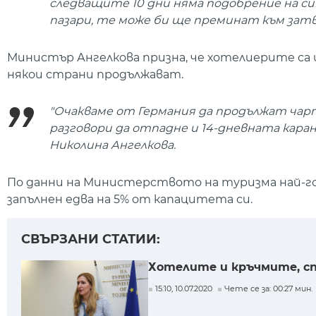
следващите 10 дни няма подобрение на с
пазари, те може би ще преминат към зат
Министър Ангелкова призна, че хотелиерите са и
някои страни продължават.
"Очакваме от Германия да продължат чар
разговори да отпадне и 14-дневната кара
Николина Ангелкова.
По данни на Министерството на туризма най-гол
запълнен едва на 5% от капацитета си.
СВЪРЗАНИ СТАТИИ:
Хотелите и кръчмите, сп
15:10, 10.07.2020
Чете се за: 00:27 мин.