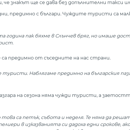
, че знакът ще се дава без допълнителни такси ил
ни, предимно с българи. Чуждите туристи са мал
а година пак бяхме в Слънчев бряг, но имаше дост
рист.
е са предимно от съседните на нас страни.
туристи. Наблягаме предимно на българския пазар
азгара на сезона няма чужди туристи, а заетостт
това са петък, събота и неделя. Те няма да решат
елиери в изказванията си дадоха едни срокове, ако