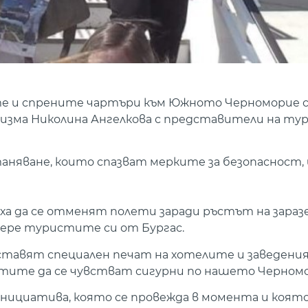
ите и спрените чартъри към Южното Черноморие с
уризма Николина Ангелкова с представители на т
таняване, които спазват мерките за безопасност,
а да се отменят полети заради ръстът на заразен
бере туристите си от Бургас.
тавят специален печат на хотелите и заведени
стите да се чувстват сигурни по нашето Черномо
инициатива, която се провежда в момента и коят