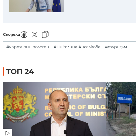
Сподели
#чартърни полети
#Николина Ангелкова
#туризъм
ТОП 24