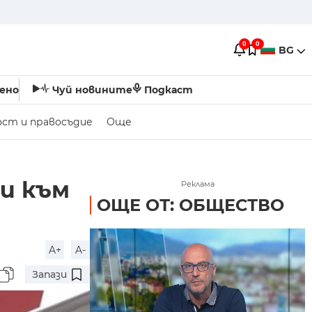
0
0
BG
ено
Чуй новините
Подкаст
ост и правосъдие
Още
и към
Реклама
ОЩЕ ОТ: ОБЩЕСТВО
A+
A-
Запази