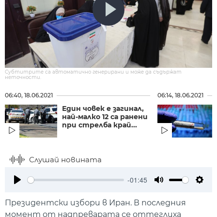
Субтитрите са автоматично генерирани и може да съдържат
неточности.
06:40, 18.06.2021
06:14, 18.06.2021
Един човек е загинал,
най-малко 12 са ранени
при стрелба край...
Слушай новината
-01:45
Play
Mute
Setti
Президентски избори в Иран. В последния
момент от надпреварата се оттеглиха