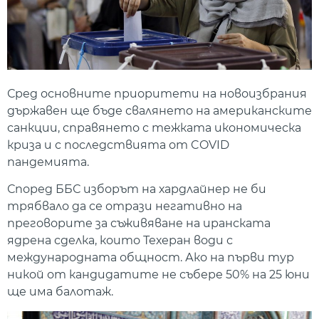
Сред основните приоритети на новоизбрания
държавен ще бъде свалянето на американските
санкции, справянето с тежката икономическа
криза и с последствията от COVID
пандемията.
Според ББС изборът на хардлайнер не би
трябвало да се отрази негативно на
преговорите за съживяване на иранската
ядрена сделка, които Техеран води с
международната общност. Ако на първи тур
никой от кандидатите не събере 50% на 25 юни
ще има балотаж.