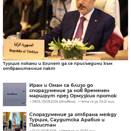
Турция покани и Египет да се присъедини към
отбранителния пакт
Иран и Оман са близо до
споразумение за нов временен
маршрут през Ормузкия проток
08:05, 09.08.2026 (обновена)
Чете се за: 03:22 мин.
Споразумение за отбрана между
Турция, Саудитска Арабия и
Пакистан
17:47, 07.08.2026
Чете се за: 00:57 мин.