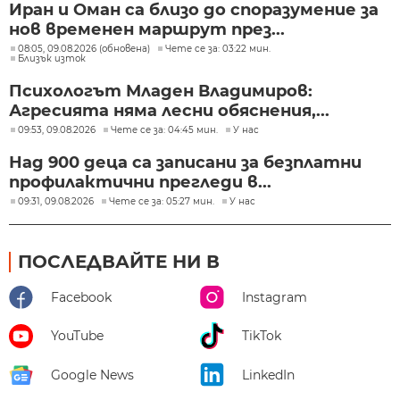
Иран и Оман са близо до споразумение за
нов временен маршрут през...
08:05, 09.08.2026 (обновена)
Чете се за: 03:22 мин.
Близък изток
Психологът Младен Владимиров:
Агресията няма лесни обяснения,...
09:53, 09.08.2026
Чете се за: 04:45 мин.
У нас
Над 900 деца са записани за безплатни
профилактични прегледи в...
09:31, 09.08.2026
Чете се за: 05:27 мин.
У нас
ПОСЛЕДВАЙТЕ НИ В
Facebook
Instagram
YouTube
TikTok
Google News
LinkedIn