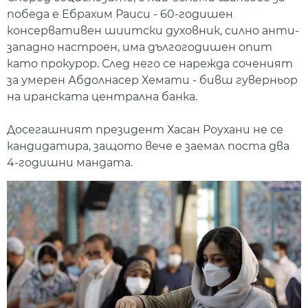
победа е Ебрахим Раиси - 60-годишен
консервативен шиитски духовник, силно анти-
западно настроен, има дългогодишен опит
като прокурор. След него се нарежда соченият
за умерен Абдолнасер Хемати - бивш гуверньор
на иранската централна банка.
Досегашният президент Хасан Роухани не се
кандидатира, защото вече е заемал поста два
4-годишни мандата.