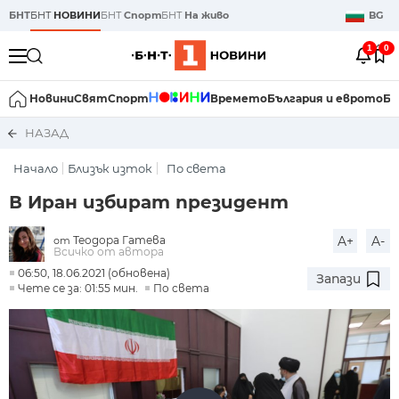
БНТ
БНТ
НОВИНИ
БНТ
Спорт
БНТ
На живо
BG
1
0
Новини
Свят
Спорт
Времето
България и еврото
Би
НАЗАД
Начало
Близък изток
По света
В Иран избират президент
Теодора Гатева
A+
A-
от
Всичко от автора
06:50, 18.06.2021 (обновена)
Запази
Чете се за: 01:55 мин.
По света