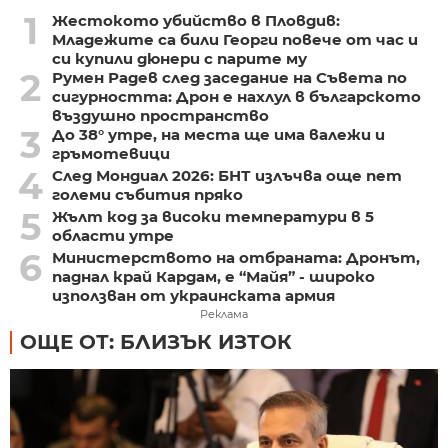
1
Жестокото убийство в Пловдив:
Младежите са били Георги повече от час и
си купили дюнери с парите му
2
Румен Радев след заседание на Съвета по
сигурността: Дрон е нахлул в българското
въздушно пространство
3
До 38° утре, на места ще има валежи и
гръмотевици
4
След Мондиал 2026: БНТ излъчва още пет
големи събития пряко
5
Жълт код за високи температури в 5
области утре
6
Министерството на отбраната: Дронът,
паднал край Кардам, е “Майя” - широко
използван от украинската армия
Реклама
ОЩЕ ОТ: БЛИЗЪК ИЗТОК