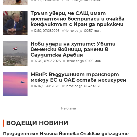
Тръмп увери, че САЩ имат
достатъчно боеприпаси и очаква
конфликтът с Иран да приключи
скоро
12:50, 07.08.2026
Чете се за: 00:57 мин.
Нови удари на хутите: Убити
йеменски войници, ранени в
Саудитска Арабия
07:40, 07.08.2026
Чете се за: 01:00 мин.
МВнР: Въздушният транспорт
между ЕС и ОАЕ остава несигурен
14:14, 06.08.2026
Чете се за: 01:42 мин.
Реклама
ВОДЕЩИ НОВИНИ
Президентът Илияна Йотова: Очаквам докладите