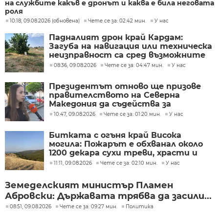
на службите какъв е дронът и каква е била неговата
роля
10:18, 09.08.2026 (обновена)
Чете се за: 02:42 мин.
У нас
Падналият дрон край Кардам:
Загуба на навигация или техническа
неизправност са сред възможните
причини
08:36, 09.08.2026
Чете се за: 04:47 мин.
У нас
Президентът отново ще призове
правителството на Северна
Македония да съдейства за
лечението на Ива Михайлова
10:47, 09.08.2026
Чете се за: 01:20 мин.
У нас
Битката с огъня край Висока
могила: Пожарът е обхванал около
1200 декара сухи треви, храсти и
дъбова гора
11:11, 09.08.2026
Чете се за: 02:10 мин.
У нас
Земеделският министър Пламен
Абровски: Държавата трябва да засили...
08:51, 09.08.2026
Чете се за: 09:27 мин.
Политика