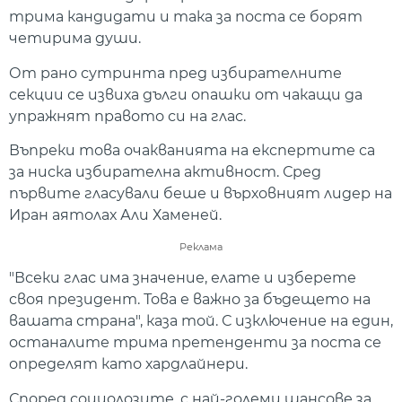
трима кандидати и така за поста се борят
четирима души.
От рано сутринта пред избирателните
секции се извиха дълги опашки от чакащи да
упражнят правото си на глас.
Въпреки това очакванията на експертите са
за ниска избирателна активност. Сред
първите гласували беше и върховният лидер на
Иран аятолах Али Хаменей.
Реклама
"Всеки глас има значение, елате и изберете
своя президент. Това е важно за бъдещето на
вашата страна", каза той. С изключение на един,
останалите трима претенденти за поста се
определят като хардлайнери.
Според социолозите, с най-големи шансове за