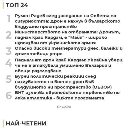
ТОП 24
1
Румен Радев след заседание на Съвета по
сигурността: Дрон е нахлул в българското
въздушно пространство
2
Министерството на отбраната: Дронът,
паднал край Кардам, е “Майя” - широко
използван от украинската армия
3
Опасно високи температури днес, валежи и
гръмотевици утре
4
Падналият дрон край Кардам: Украйна увери,
че не е атакувала умишлено България и
обеща разследване
5
Бурни политически реакции след
нахлуването на военен дрон във
въздушното ни пространство (ОБЗОР)
6
БНТ излъчва европейското първенство по
лека атлетика - вижте програмата
Реклама
НАЙ-ЧЕТЕНИ