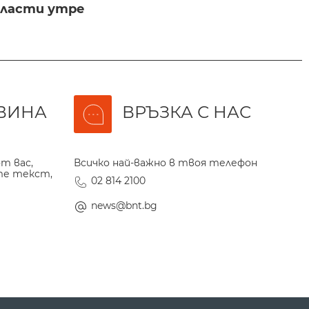
бласти утре
ВИНА
ВРЪЗКА С НАС
т вас,
Всичко най-важно в твоя телефон
те текст,
02 814 2100
news@bnt.bg