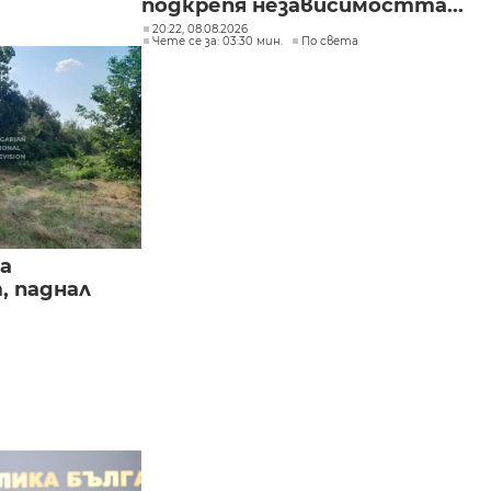
подкрепя независимостта...
20:22, 08.08.2026
Чете се за: 03:30 мин.
По света
а
, паднал