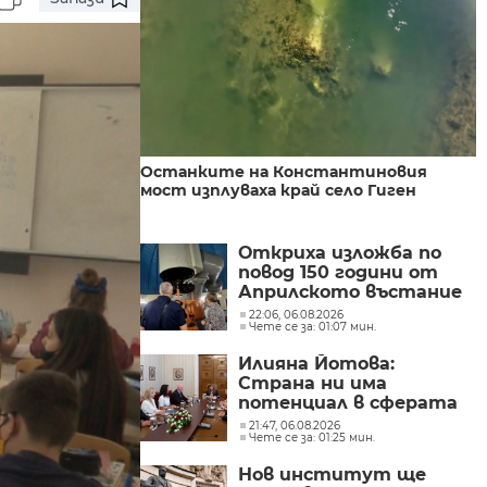
Останките на Константиновия
мост изплуваха край село Гиген
Откриха изложба по
повод 150 години от
Априлското въстание
в Обсерваторията в
22:06, 06.08.2026
Чете се за: 01:07 мин.
Рожен
Илияна Йотова:
Страна ни има
потенциал в сферата
на изкуствения
21:47, 06.08.2026
Чете се за: 01:25 мин.
интелект и бизнесът
забелязва тези
Нов институт ще
перспективи