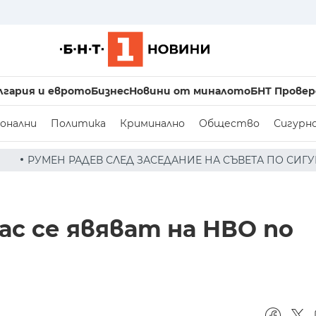
лгария и еврото
Бизнес
Новини от миналото
БНТ Провер
онални
Политика
Криминално
Общество
Сигурн
СЕДАНИЕ НА СЪВЕТА ПО СИГУРНОСТТА: ДРОН Е НАХЛУЛ В
лас се явяват на НВО по