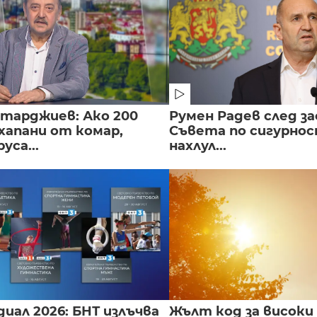
нтарджиев: Ако 200
Румен Радев след за
хапани от комар,
Съвета по сигурнос
уса...
нахлул...
иал 2026: БНТ излъчва
Жълт код за високи