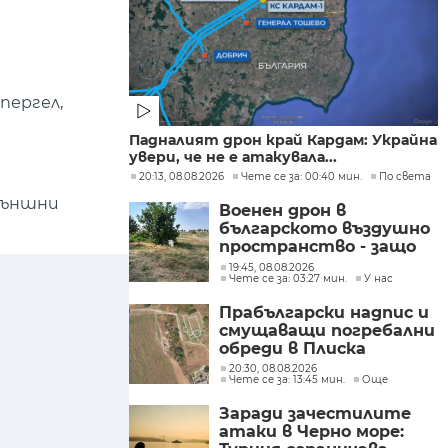
 пергел,
Падналият дрон край Кардам: Украйна
увери, че не е атакувала...
20:13, 08.08.2026
Чете се за: 00:40 мин.
По света
външни
Военен дрон в
българското въздушно
пространство - защо
не е бил засечен нито в
19:45, 08.08.2026
Чете се за: 03:27 мин.
У нас
България, нито в
Румъния?
Прабългарски надпис и
смущаващи погребални
обреди в Плиска
20:30, 08.08.2026
Чете се за: 13:45 мин.
Още
Заради зачестилите
атаки в Черно море: