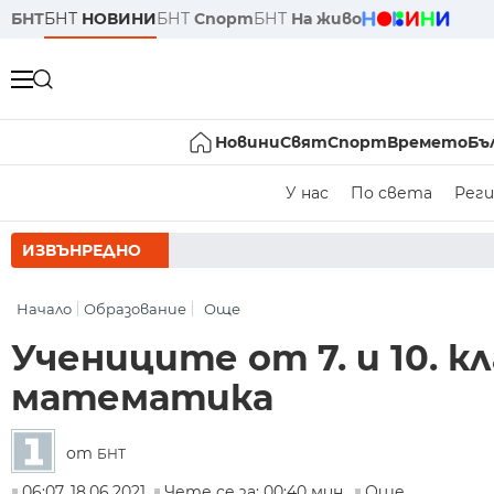
БНТ
БНТ
НОВИНИ
БНТ
Спорт
БНТ
На живо
Новини
Свят
Спорт
Времето
Бъ
У нас
По света
Реги
ИЗВЪНРЕДНО
РУМЕН РАДЕВ СЛЕД ЗА
Начало
Образование
Още
Учениците от 7. и 10. к
математика
от
БНТ
06:07, 18.06.2021
Чете се за: 00:40 мин.
Още