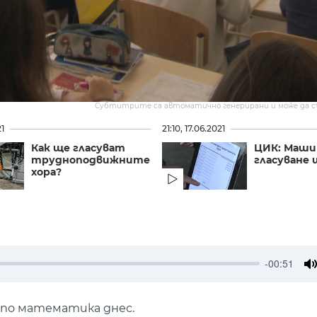
Субтитрите са автоматично генерирани и може да 
21
21:10, 17.06.2021
Как ще гласуват
ЦИК: Маши
трудноподвижните
гласуване 
хора?
-00:51
M
т по математика днес.