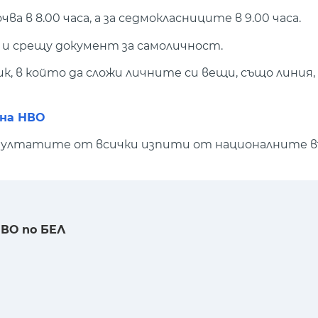
а в 8.00 часа, а за седмокласниците в 9.00 часа.
 и срещу документ за самоличност.
лик, в който да сложи личните си вещи, също линия,
 на НВО
 Резултатите от всички изпити от националните 
 НВО по БЕЛ