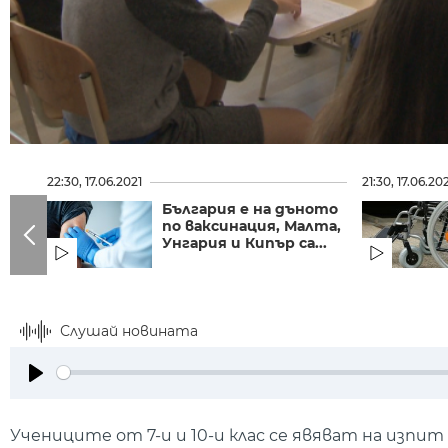
22:30, 17.06.2021
21:30, 17.06.20
България е на дъното
по ваксинация, Малта,
Унгария и Кипър са...
Слушай новината
Play
Учениците от 7-и и 10-и клас се явяват на изпи