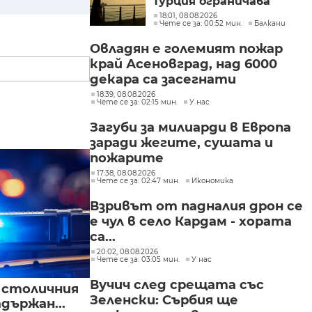
Турция ограничава
движението на
18:01, 08.08.2026
Чете се за: 00:52 мин.
Балкани
търговските кораби
Овладян е големият пожар
край Асеновград, над 6000
декара са засегнати
18:39, 08.08.2026
Чете се за: 02:15 мин.
У нас
Загуби за милиарди в Европа
заради жегите, сушата и
пожарите
17:38, 08.08.2026
Чете се за: 02:47 мин.
Икономика
Взривът от падналия дрон се
е чул в село Кардам - хората
са...
20:02, 08.08.2026
Чете се за: 03:05 мин.
У нас
Вучич след срещата със
в столичния
Зеленски: Сърбия ще
държан...