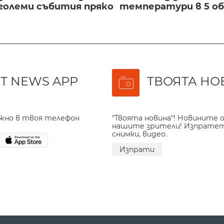
големи събития пряко
температури в 5 о
T NEWS APP
ТВОЯТА НО
ажно в твоя телефон
"Твоята новина"! Новините о
нашите зрители! Изпрате
снимки, видео.
Изпрати