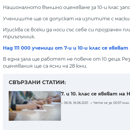
Националното външно оценяване за 10-и клас започв
Учениците ще се допускат на изпитите с маски
Изисква се всеки да носи със себе си прозрачен п
триъгълник.
Над 111 000 ученици от 7-и и 10-и клас се явяват
В една зала ще работят не повече от 10 деца.
оценявания ще са ясни на 28 юни.
СВЪРЗАНИ СТАТИИ:
7. и 10. клас се явяват на
06:16, 16.06.2021
Чете се за: 00:57 мин.