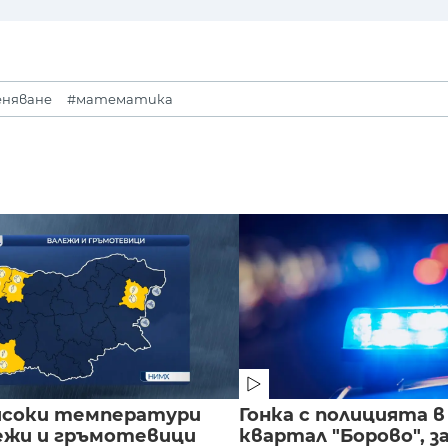
еняване
#математика
исоки температури
Гонка с полицията 
лежи и гръмотевици
квартал "Борово", за