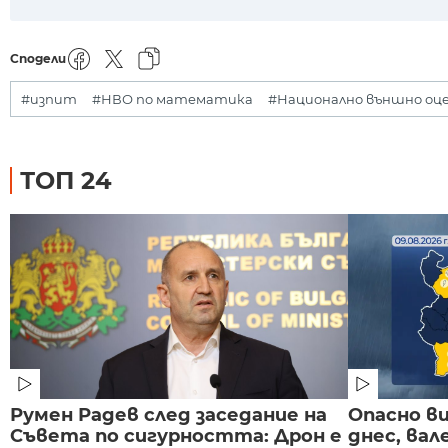
Сподели
#изпит
#НВО по математика
#Национално външно оц
ТОП 24
Румен Радев след заседание на
Опасно в
Съвета по сигурността: Дрон е
днес, ва