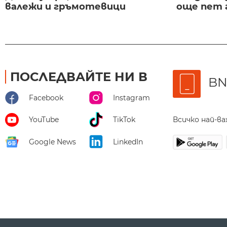
валежи и гръмотевици
още пет 
ПОСЛЕДВАЙТЕ НИ В
BN
Facebook
Instagram
Всичко най-в
YouTube
TikTok
Google News
LinkedIn