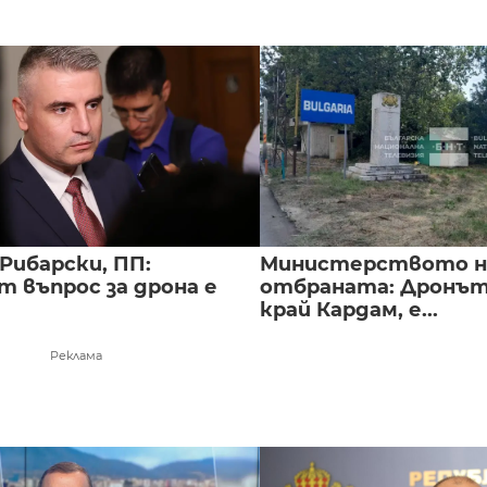
Рибарски, ПП:
Министерството н
т въпрос за дрона е
отбраната: Дронът
край Кардам, е...
Реклама