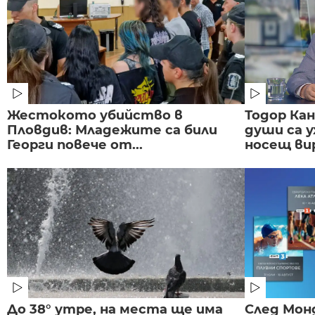
Жестокото убийство в
Тодор Ка
Пловдив: Младежите са били
души са у
Георги повече от...
носещ вир
До 38° утре, на места ще има
След Монд