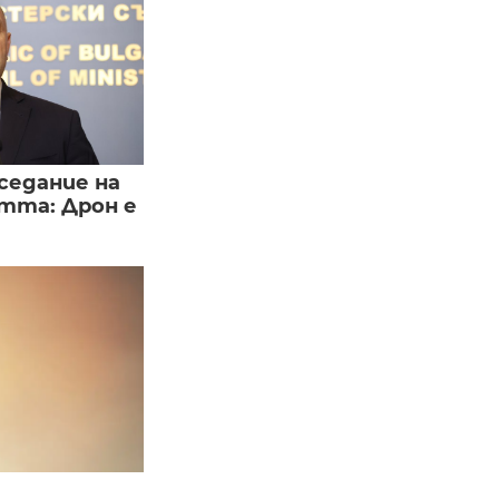
седание на
тта: Дрон е