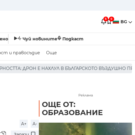
5
0
BG
ено
Чуй новините
Подкаст
ост и правосъдие
Още
 БЪЛГАРСКОТО ВЪЗДУШНО ПРОСТРАНСТВО * * * НЯМА ПО
Реклама
ОЩЕ ОТ:
ОБРАЗОВАНИЕ
A+
A-
Запази