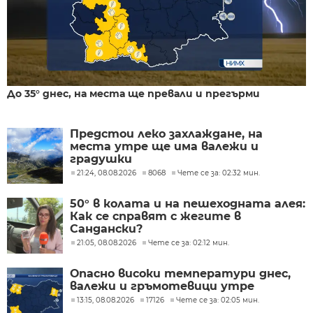
До 35° днес, на места ще превали и прегърми
Предстои леко захлаждане, на
места утре ще има валежи и
градушки
21:24, 08.08.2026
8068
Чете се за: 02:32 мин.
50° в колата и на пешеходната алея:
Как се справят с жегите в
Сандански?
21:05, 08.08.2026
Чете се за: 02:12 мин.
Опасно високи температури днес,
валежи и гръмотевици утре
13:15, 08.08.2026
17126
Чете се за: 02:05 мин.