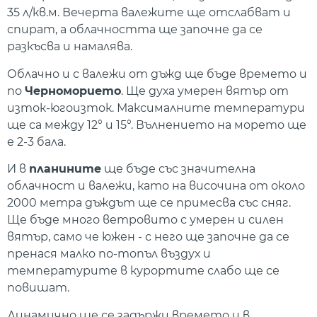
35 л/кв.м. Вечерта валежите ще отслабват и
спират, а облачността ще започне да се
разкъсва и намалява.
Облачно и с валежи от дъжд ще бъде времето и
по
Черноморието
. Ще духа умерен вятър от
изток-югоизток. Максималните температури
ще са между 12° и 15°. Вълнението на морето ще
е 2-3 бала.
И в
планините
ще бъде със значителна
облачност и валежи, като на височина от около
2000 метра дъждът ще се примесва със сняг.
Ще бъде много ветровито с умерен и силен
вятър, само че южен - с него ще започне да се
пренася малко по-топъл въздух и
температурите в курортите слабо ще се
повишат.
Динамично ще се задържи времето и в