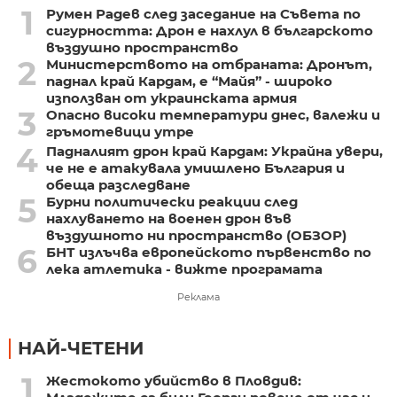
1
Румен Радев след заседание на Съвета по
сигурността: Дрон е нахлул в българското
въздушно пространство
2
Министерството на отбраната: Дронът,
паднал край Кардам, е “Майя” - широко
използван от украинската армия
3
Опасно високи температури днес, валежи и
гръмотевици утре
4
Падналият дрон край Кардам: Украйна увери,
че не е атакувала умишлено България и
обеща разследване
5
Бурни политически реакции след
нахлуването на военен дрон във
въздушното ни пространство (ОБЗОР)
6
БНТ излъчва европейското първенство по
лека атлетика - вижте програмата
Реклама
НАЙ-ЧЕТЕНИ
1
Жестокото убийство в Пловдив: