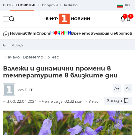
БНТ
БНТ
НОВИНИ
БНТ
Спорт
БНТ
На живо
BG
1
0
Новини
Свят
Спорт
Времето
България и еврото
Би
НАЗАД
Начало
Времето
У нас
Валежи и динамични промени в
температурите в близките дни
A+
A-
БНТ
от
Запази
13:00, 22.04.2024
Чете се за: 02:32 мин.
У нас