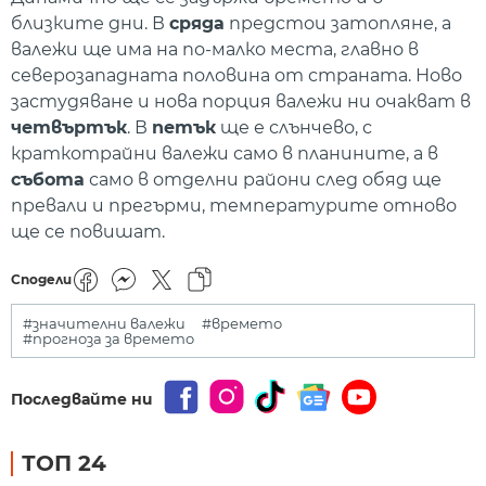
близките дни. В
сряда
предстои затопляне, а
валежи ще има на по-малко места, главно в
северозападната половина от страната. Ново
застудяване и нова порция валежи ни очакват в
четвъртък
. В
петък
ще е слънчево, с
краткотрайни валежи само в планините, а в
събота
само в отделни райони след обяд ще
превали и прегърми, температурите отново
ще се повишат.
Сподели
#значителни валежи
#времето
#прогноза за времето
Последвайте ни
ТОП 24