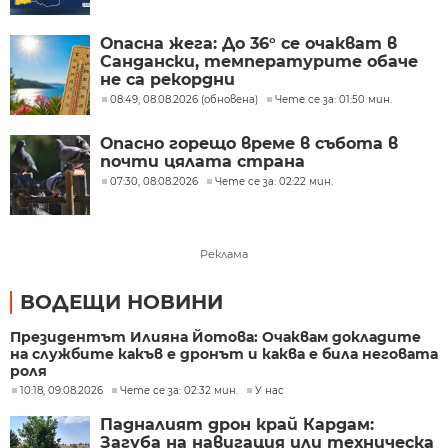
Опасна жега: До 36° се очакват в
Сандански, температурите обаче
не са рекордни
08:49, 08.08.2026 (обновена)
Чете се за: 01:50 мин.
Опасно горещо време в събота в
почти цялата страна
07:30, 08.08.2026
Чете се за: 02:22 мин.
Реклама
ВОДЕЩИ НОВИНИ
Президентът Илияна Йотова: Очаквам докладите
на службите какъв е дронът и каква е била неговата
роля
10:18, 09.08.2026
Чете се за: 02:32 мин.
У нас
Падналият дрон край Кардам:
Загуба на навигация или техническа