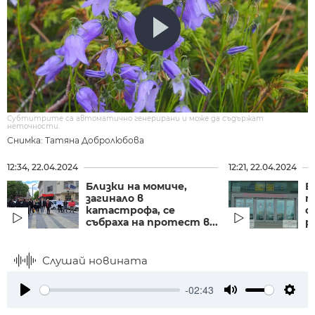
Субтитрите са автоматично генерирани и може да съдържат
неточности.
Снимка: Татяна Добролюбова
12:34, 22.04.2024
12:21, 22.04.2024
Близки на момиче,
Б
загинало в
п
катастрофа, се
с
събраха на протест в...
р
Слушай новината
-02:43
Play
Mute
Setti