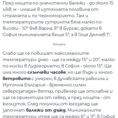
През нощта по-значителни валежи - до около 15
л/кв. м - имаше в източната половина от
страната и по Черноморието. Там и
температурите сутринта бяха малко по-
високи - 10° във Варна, 9° в Бургас, докато в
София минималната беше 5°, а в Гоце Делчев 1°.
Реклама
Слабо ще се повишат максималните
температури днес - ще са между 15° и 20°, малко
по-ниски в Лудогорието, в София - около 15°. Ще
има много
слънчеви часове
, но ще бъде и много
ветровито
с умерен, в Дунавската равнина и
Източна България - временно силен
северозападен вятър, привечер ще отслабне и
ще се ориентира от север, а през нощта - от
югоизток. След полунощ от югозапад ще
започнат
валежи от дъжд
. Минималните
температури утре ще са между 6° и 11°, в София