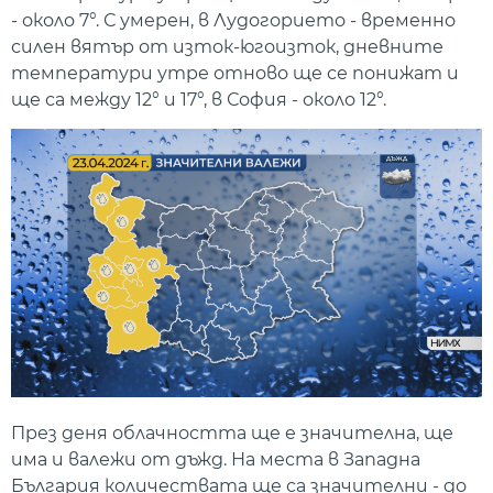
- около 7°. С умерен, в Лудогорието - временно
силен вятър от изток-югоизток, дневните
температури утре отново ще се понижат и
ще са между 12° и 17°, в София - около 12°.
През деня облачността ще е значителна, ще
има и валежи от дъжд. На места в Западна
България количествата ще са значителни - до