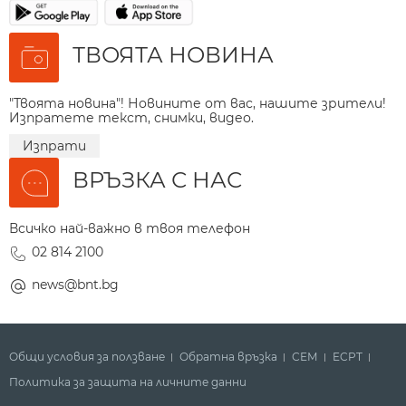
ТВОЯТА НОВИНА
"Твоята новина"! Новините от вас, нашите зрители!
Изпратете текст, снимки, видео.
Изпрати
ВРЪЗКА С НАС
Всичко най-важно в твоя телефон
02 814 2100
news@bnt.bg
Общи условия за ползване
Обратна връзка
СЕМ
ECPT
Политика за защита на личните данни