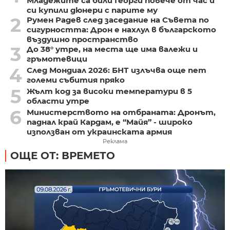
Младежите са били Георги повече от час и
си купили дюнери с парите му
2
Румен Радев след заседание на Съвета по
сигурността: Дрон е нахлул в българското
въздушно пространство
3
До 38° утре, на места ще има валежи и
гръмотевици
4
След Мондиал 2026: БНТ излъчва още пет
големи събития пряко
5
Жълт код за високи температури в 5
области утре
6
Министерството на отбраната: Дронът,
паднал край Кардам, е “Майя” - широко
използван от украинската армия
Реклама
ОЩЕ ОТ: ВРЕМЕТО