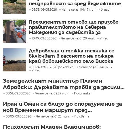
неизправност са сред възможните
причини
08:36, 09.08.2026
Чете се за: 04:47 мин.
У нас
Президентът отново ще призове
правителството на Северна
Македония да съдейства за
лечението на Ива Михайлова
10:47, 09.08.2026
Чете се за: 01:20 мин.
У нас
Доброволци и тежка техника се
включват в гасенето на пожара
край бобошевското село Висока
могила
08:24, 09.08.2026 (обновена)
Чете се за: 01:40 мин.
У нас
Земеделският министър Пламен
Абровски: Държавата трябва да засили...
08:51, 09.08.2026
Чете се за: 09:27 мин.
Политика
Иран и Оман са близо до споразумение за
нов временен маршрут през...
08:05, 09.08.2026
Чете се за: 01:22 мин.
По света
Психологът Младен Владимиров: