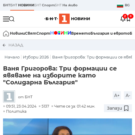
БНТ
БНТ
НОВИНИ
БНТ
Спорт
БНТ
На живо
BG
2
0
Новини
Свят
Спорт
Времето
България и еврото
Би
НАЗАД
Начало
Избори 2026
Ваня Григорова: Три формации се явява
Ваня Григорова: Три формации се
явяваме на изборите като
"Солидарна България"
A+
A-
БНТ
от
09:51, 23.04.2024
5137
Чете се за: 01:42 мин.
Запази
Политика