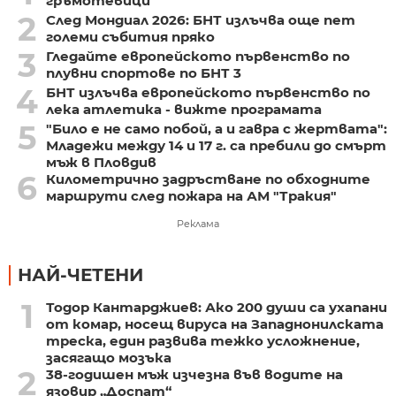
гръмотевици
2
След Мондиал 2026: БНТ излъчва още пет
големи събития пряко
3
Гледайте европейското първенство по
плувни спортове по БНТ 3
4
БНТ излъчва европейското първенство по
лека атлетика - вижте програмата
5
"Било е не само побой, а и гавра с жертвата":
Младежи между 14 и 17 г. са пребили до смърт
мъж в Пловдив
6
Километрично задръстване по обходните
маршрути след пожара на АМ "Тракия"
Реклама
НАЙ-ЧЕТЕНИ
1
Тодор Кантарджиев: Ако 200 души са ухапани
от комар, носещ вируса на Западнонилската
треска, един развива тежко усложнение,
засягащо мозъка
2
38-годишен мъж изчезна във водите на
язовир „Доспат“