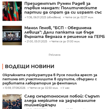
Президентът Румен Радев за
първия мандат: Политическите
партии да спрат да си играят със
съдбата на хората
11:36, 06.01.2025 (обновена)
Чете се за: 02:37 мин.
Манол Генов, "БСП - Обединена
левица": Дали папката ще бъде
върната веднага е решение на ГЕРБ
21:00, 05.01.2025
Чете се за: 01:00 мин.
Реклама
ВОДЕЩИ НОВИНИ
Окръжната прокуратура в Русе поиска арест за
петима от участниците в групите, свързани с
разбитата лаборатория за фентанил
10:59, 07.08.2026
Чете се за: 02:50 мин.
У нас
След смъртоносния побой: Съдът
гледа мерките на задържаните
тийнейджъри