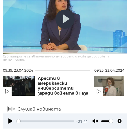
Субтитрите са автоматично генерирани и може да съдържат
неточности.
09:39, 23.04.2024
09:25, 23.04.2024
Арести в
Б
американски
и
университети
А
заради войната в Газа
б
Слушай новината
-01:41
Play
Mute
Setti