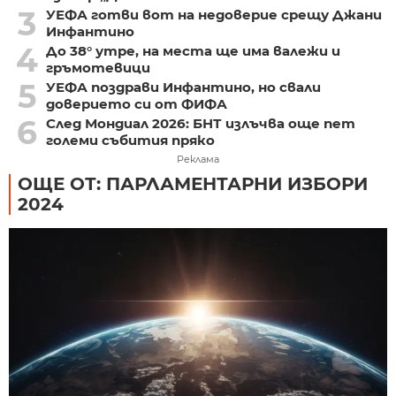
3
УЕФА готви вот на недоверие срещу Джани
Инфантино
4
До 38° утре, на места ще има валежи и
гръмотевици
5
УЕФА поздрави Инфантино, но свали
доверието си от ФИФА
6
След Мондиал 2026: БНТ излъчва още пет
големи събития пряко
Реклама
ОЩЕ ОТ: ПАРЛАМЕНТАРНИ ИЗБОРИ
2024