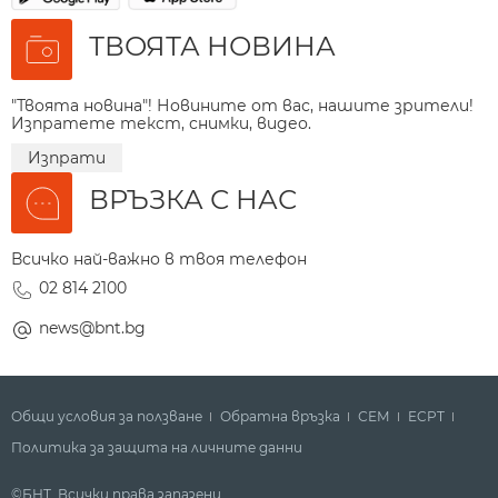
ТВОЯТА НОВИНА
"Твоята новина"! Новините от вас, нашите зрители!
Изпратете текст, снимки, видео.
Изпрати
ВРЪЗКА С НАС
Всичко най-важно в твоя телефон
02 814 2100
news@bnt.bg
Общи условия за ползване
Обратна връзка
СЕМ
ECPT
Политика за защита на личните данни
©БНТ. Всички права запазени