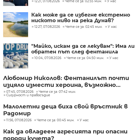
12:21, 07.08.2026
Чете се за: 02:55 мин.
У нас
Как може да се избегне екстремно
ниското ниво на река Дунав?
12:27, 07.08.2026
Чете се за: 02:45 мин.
У нас
"Майко, искам да се лекувам": Има ли
обратен път след фентанила
10:04, 07.08.2026
Чете се за: 04:50 мин.
У нас
Любомир Николов: Фентанилът почти
изцяло измести хероина, възможно...
07:45, 07.08.2026
Чете се за: 07:42 мин.
Сигурност и правосъдие
Малолетни деца биха свой връстник в
Радомир
11:56, 07.08.2026
Чете се за: 00:45 мин.
У нас
Как да овладеем агресията при опасни
породи кучета?