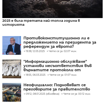
2025 е била третата най-топла година в
историята
Противоконституционно ли е
предложението на президента за
референдум за еврото?
19:38, 12.05.2025
Чете се за: 02:07 мин.
"Информационно обслужване"
установи несъответствия във
върнатите протоколи от
изборите
18:55, 06.03.2025
Чете се за: 01:07 мин.
Неофициално: Подновяват се
преговорите за правителство
09:12, 08.01.2025 (обновена)
Чете се за: 00:12 мин.