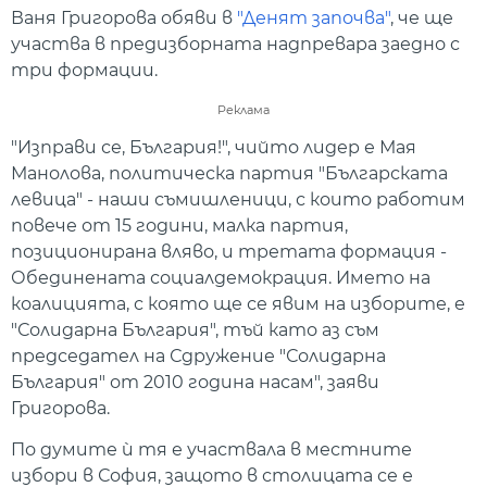
Ваня Григорова обяви в
"Денят започва"
, че ще
участва в предизборната надпревара заедно с
три формации.
Реклама
"Изправи се, България!", чийто лидер е Мая
Манолова, политическа партия "Българската
левица" - наши съмишленици, с които работим
повече от 15 години, малка партия,
позиционирана вляво, и третата формация -
Обединената социалдемокрация. Името на
коалицията, с която ще се явим на изборите, е
"Солидарна България", тъй като аз съм
председател на Сдружение "Солидарна
България" от 2010 година насам", заяви
Григорова.
По думите ѝ тя е участвала в местните
избори в София, защото в столицата се е