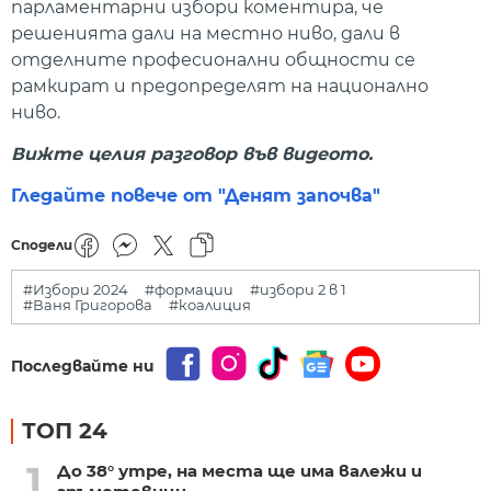
парламентарни избори коментира, че
решенията дали на местно ниво, дали в
отделните професионални общности се
рамкират и предопределят на национално
ниво.
Вижте целия разговор във видеото.
Гледайте повече от "Денят започва"
Сподели
#Избори 2024
#формации
#избори 2 в 1
#Ваня Григорова
#коалиция
Последвайте ни
ТОП 24
1
До 38° утре, на места ще има валежи и