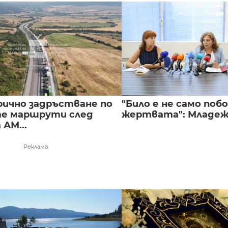
ично задръстване по
"Било е не само побой
е маршрути след
жертвата": Младежи
 АМ...
Реклама