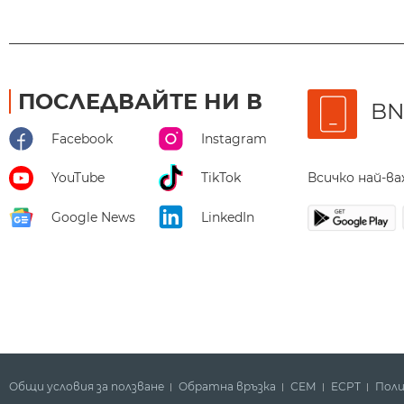
ПОСЛЕДВАЙТЕ НИ В
BN
Facebook
Instagram
Всичко най-в
YouTube
TikTok
Google News
LinkedIn
Общи условия за ползване
Обратна връзка
СЕМ
ECPT
Поли