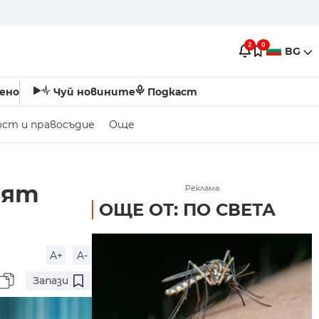
2
0
BG
ено
Чуй новините
Подкаст
ост и правосъдие
Още
вят
Реклама
ОЩЕ ОТ: ПО СВЕТА
A+
A-
Запази