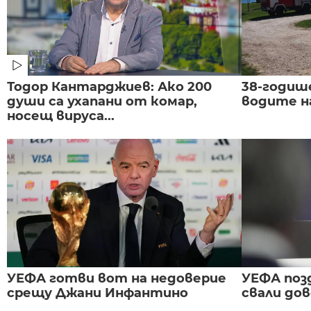
Тодор Кантарджиев: Ако 200
38-годиш
души са ухапани от комар,
водите н
носещ вируса...
УЕФА готви вот на недоверие
УЕФА поз
срещу Джани Инфантино
свали до