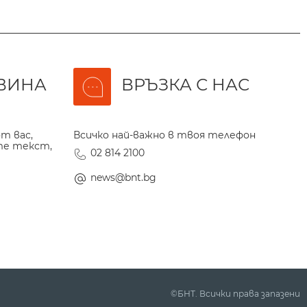
ВИНА
ВРЪЗКА С НАС
т вас,
Всичко най-важно в твоя телефон
те текст,
02 814 2100
news@bnt.bg
©БНТ. Всички права запазени