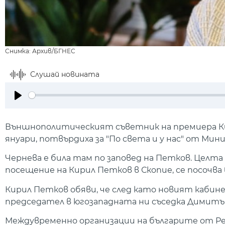
Снимка: Архив/БГНЕС
Слушай новината
Play
Външнополитическият съветник на премиера Кир
януари, потвърдиха за "По света и у нас" от Ми
Чернева е била там по заповед на Петков. Целт
посещение на Кирил Петков в Скопие, се посочва 
Кирил Петков обяви, че след като новият кабин
председател в югозападната ни съседка Димитър 
Междувременно организации на българите от Ре