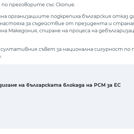
по преговорите със Скопие.
а организациите подкрепиха българския отказ да 
и настояха за съдействие от президента и страна
а Македония, спиране на процеса на дебългаризаци
нсултативния съвет за национална сигурност по т
.
дигане на българската блокада на РСМ за ЕС