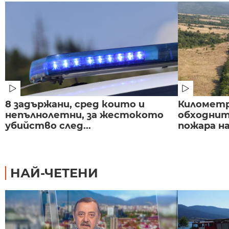
8 задържани, сред които и
Километр
непълнолетни, за жестокото
обходнит
убийство след...
пожара на
НАЙ-ЧЕТЕНИ