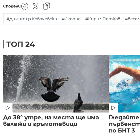
Сподели
#Димитър Ковачевски
#Скопие
#Кирил Петков
#весел
ТОП 24
До 38° утре, на места ще има
Гледайте
валежи и гръмотевици
първенст
по БНТ 3