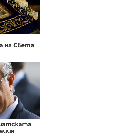
а на Света
зиатската
ация