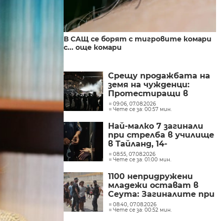
В САЩ се борят с тигровите комари
с... още комари
Срещу продажбата на
земя на чужденци:
Протестиращи в
Аржентина влязоха в
09:06, 07.08.2026
Чете се за: 00:57 мин.
сблъсъци с полицията
Най-малко 7 загинали
при стрелба в училище
в Тайланд, 14-
годишният нападател
08:55, 07.08.2026
Чете се за: 01:00 мин.
се самоуби
1100 непридружени
младежи остават в
Сеута: Загиналите при
нахлуването от
08:40, 07.08.2026
Чете се за: 00:52 мин.
Мароко са поне 100