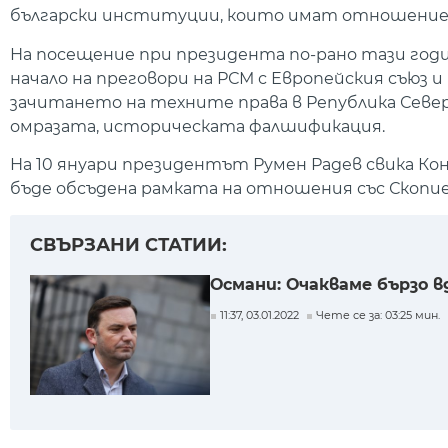
български институции, които имат отношение 
На посещение при президента по-рано тази годин
начало на преговори на РСМ с Европейския съюз 
зачитането на техните права в Република Северн
омразата, историческата фалшификация.
На 10 януари президентът Румен Радев свика Ко
бъде обсъдена рамката на отношения със Скопие
СВЪРЗАНИ СТАТИИ:
Османи: Очакваме бързо в
11:37, 03.01.2022
Чете се за: 03:25 мин.