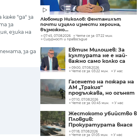
каже "да" за
Любомир Николов: Фентанилът
та за
почти изцяло измести хероина,
възможно...
я, езика на
07:45, 07.08.2026
Чете се за: 07:22 мин.
Сигурност и правосъдие
Евтим Милошев: За
емата, за да
културата не е най-
важно само колко са
парите, а да се
09:00, 07.08.2026
Чете се за: 03:22 мин.
У нас
изплащат навреме
Гасенето на пожара на
АМ „Тракия“
продължава, но огънят
е локализиран
07:10, 07.08.2026
Чете се за: 00:45 мин.
У нас
Жестокото убийство в
Пловдив:
Прокуратурата внася
искане „задържане под
07:18, 07.08.2026
Чете се за: 01:05 мин.
У нас
стража“