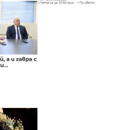
Чете се за: 01:00 мин.
По света
, а и гавра с
...