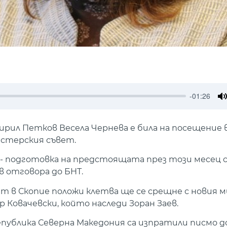
-01:26
M
ил Петков Весела Чернева е била на посещение в 
нистерския съвет.
а - подготовка на предстоящата през този месец 
в отговора до БНТ.
ет в Скопие положи клетва ще се срещне с новия 
Ковачевски, който наследи Зоран Заев.
публика Северна Македония са изпратили писмо д