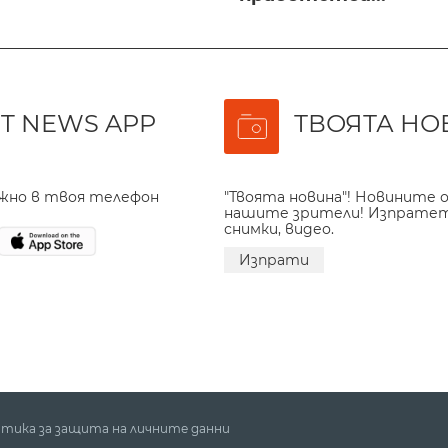
T NEWS APP
ТВОЯТА НО
ажно в твоя телефон
"Твоята новина"! Новините о
нашите зрители! Изпрате
снимки, видео.
Изпрати
тика за защита на личните данни