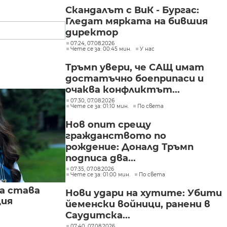
Скандалът с ВиК - Бургас:
Гледат мярката на бившия
директор
07:24, 07.08.2026
Чете се за: 00:45 мин.
У нас
Тръмп увери, че САЩ имат
достатъчно боеприпаси и
очаква конфликтът...
07:30, 07.08.2026
Чете се за: 01:10 мин.
По света
Нов опит срещу
гражданството по
рождение: Доналд Тръмп
подписа два...
07:35, 07.08.2026
Чете се за: 01:00 мин.
По света
а става
Нови удари на хутите: Убити
ция
йеменски войници, ранени в
Саудитска...
07:40, 07.08.2026