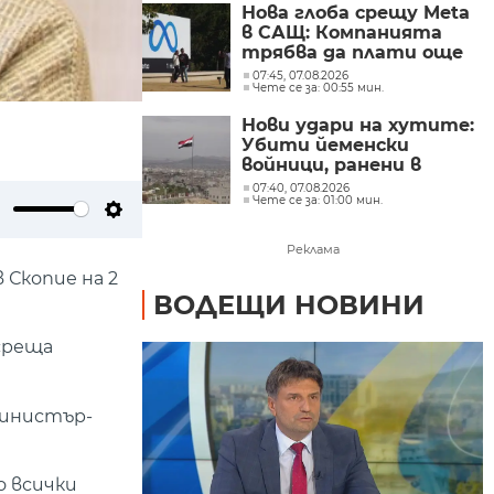
Нова глоба срещу Meta
в САЩ: Компанията
трябва да плати още
567 млн. долара
07:45, 07.08.2026
Чете се за: 00:55 мин.
Нови удари на хутите:
Убити йеменски
войници, ранени в
Саудитска Арабия
07:40, 07.08.2026
Чете се за: 01:00 мин.
ute
Settings
Реклама
Скопие на 2
ВОДЕЩИ НОВИНИ
среща
министър-
о всички