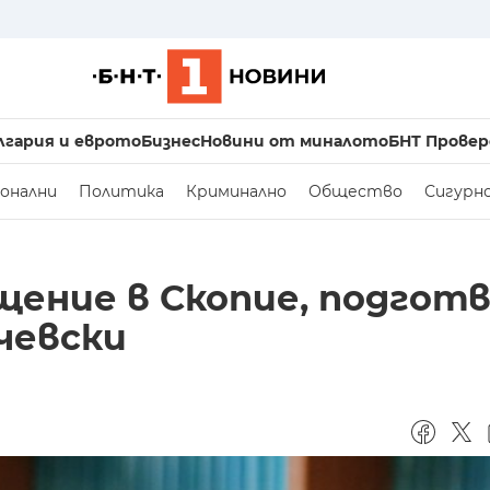
лгария и еврото
Бизнес
Новини от миналото
БНТ Провер
онални
Политика
Криминално
Общество
Сигурн
ещение в Скопие, подгот
чевски