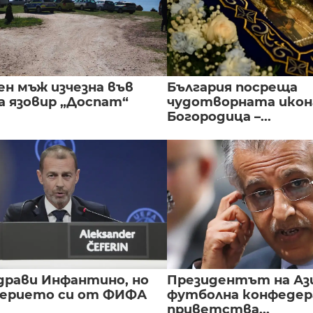
ен мъж изчезна във
България посреща
а язовир „Доспат“
чудотворната икон
Богородица –...
драви Инфантино, но
Президентът на А
верието си от ФИФА
футболна конфедер
приветства...