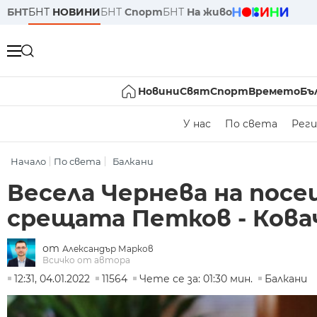
БНТ
БНТ
НОВИНИ
БНТ
Спорт
БНТ
На живо
Новини
Свят
Спорт
Времето
Бъ
У нас
По света
Реги
Начало
По света
Балкани
Весела Чернева на пос
срещата Петков - Кова
от
Александър Марков
Всичко от автора
12:31, 04.01.2022
11564
Чете се за: 01:30 мин.
Балкани