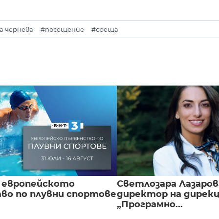
а чернева
#посещение
#среща
 европейското
Светлозара Лазаров
во по плувни спортове
директор на дирек
„Програмно...