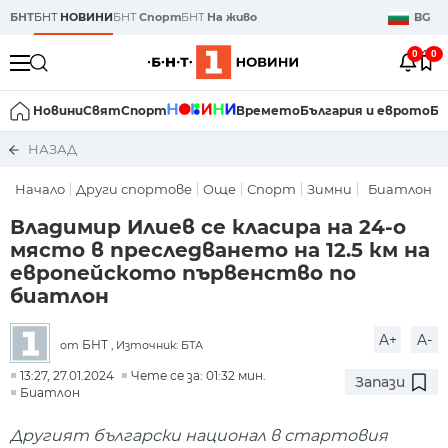
БНТ
БНТ
НОВИНИ
БНТ
Спорт
БНТ
На живо
BG
0
0
Новини
Свят
Спорт
Времето
България и еврото
Би
НАЗАД
Начало
Други спортове
Още
Спорт
Зимни
Биатлон
Владимир Илиев се класира на 24-о
място в преследването на 12.5 км на
европейското първенство по
биатлон
A+
A-
БНТ
от
, Източник: БТА
13:27, 27.01.2024
Чете се за: 01:32 мин.
Запази
Биатлон
Другият български национал в стартовия