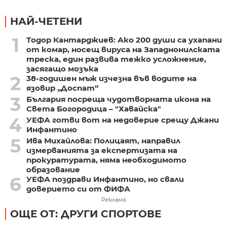
НАЙ-ЧЕТЕНИ
1
Тодор Кантарджиев: Ако 200 души са ухапани
от комар, носещ вируса на Западнонилската
треска, един развива тежко усложнение,
засягащо мозъка
2
38-годишен мъж изчезна във водите на
язовир „Доспат“
3
България посреща чудотворната икона на
Света Богородица – "Хавайска"
4
УЕФА готви вот на недоверие срещу Джани
Инфантино
5
Ива Михайлова: Полицаят, направил
измерванията за експертизата на
прокуратурата, няма необходимото
образование
6
УЕФА поздрави Инфантино, но свали
доверието си от ФИФА
Реклама
ОЩЕ ОТ: ДРУГИ СПОРТОВЕ