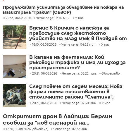
Продължават усилията за овладяване на пожара на
магистрала "Тракия" (ОБЗОР)
22:53, 06.08.2026
Чете се за: 03:10 мин.
У нас
Бдение в Кричим с надежда за
правосъдие след жестокото
убийство на млад мъж в Пловдив от
тийнейджъри
18:10, 06.08.2026
Чете се за: 04:25 мин.
У нас
В капана на фентанила: Кой
ръководи трафика и има ли изход за
пристрастените?
20:21, 06.08.2026
Чете се за: 05:22 мин.
Общество
След повече от седем месеца: Нова
фирма поема почистването в
столичните райони "Слатина",
"Подуяне" и "Изгрев"
20:31, 06.08.2026
Чете се за: 02:30 мин.
У нас
Откритият дрон в Лайпциг: Берлин
съобщи за "нов сценарий на...
17:20, 06.08.2026 (обновена)
Чете се за: 02:22 мин.