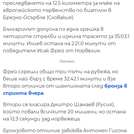
преследването на 12.5 километра за мъже на
европейското първенство по биатлон в
Брезно-Осърбле (Словакия).
Българинът допусна по една грешка в
четирите стрелби и измина трасето за 35:03.1
минути. Илиев остана на 2:21.0 минути от
победителя Исак Фрей от Норвегия.
Реклама
Фрей сгреши общо три пъти на рубежа, но
беше най-бърз с време 32:42.1 минути и взе
второ отличие от шампионата след
бронза в
спринта вчера
.
Втори се класира Дмитро Шамаев (Русия),
който повали всичките 20 мишени, но остана
на 12.3 секунди зад норвежеца.
Бронзовото отличие завоюва Антонен Гигона