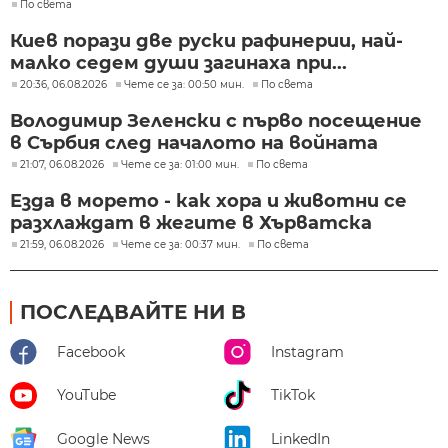
По света
Киев порази две руски рафинерии, най-
малко седем души загинаха при...
20:36, 06.08.2026
Чете се за: 00:50 мин.
По света
Володимир Зеленски с първо посещение
в Сърбия след началото на войната
21:07, 06.08.2026
Чете се за: 01:00 мин.
По света
Езда в морето - как хора и животни се
разхлаждат в жегите в Хърватска
21:59, 06.08.2026
Чете се за: 00:37 мин.
По света
ПОСЛЕДВАЙТЕ НИ В
Facebook
Instagram
YouTube
TikTok
Google News
LinkedIn