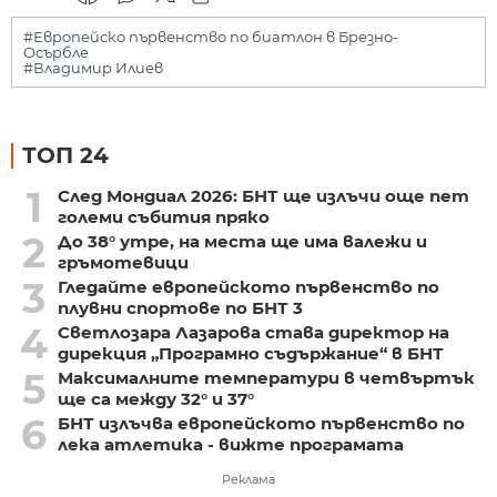
#Европейско първенство по биатлон в Брезно-
Осърбле
#Владимир Илиев
ТОП 24
1
След Мондиал 2026: БНТ ще излъчи още пет
големи събития пряко
2
До 38° утре, на места ще има валежи и
гръмотевици
3
Гледайте европейското първенство по
плувни спортове по БНТ 3
4
Светлозара Лазарова става директор на
дирекция „Програмно съдържание“ в БНТ
5
Максималните температури в четвъртък
ще са между 32° и 37°
6
БНТ излъчва европейското първенство по
лека атлетика - вижте програмата
Реклама