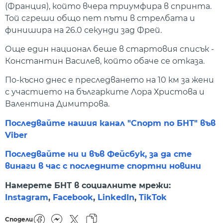
(Франция), който вчера триумфира в спринта.
Той сгреши общо пет пъти в стрелбата и
финишира на 26.0 секунди зад Фрей.
Още един национал беше в стартовия списък -
Константин Василев, който обаче се отказа.
По-късно днес е преследването на 10 км за жени
с участието на българките Лора Христова и
Валентина Димитрова.
Последвайте нашия канал "Спорт по БНТ" във
Viber
Последвайте ни и във Фейсбук, за да сте
винаги в час с последните спортни новини
Намерете БНТ в социалните мрежи:
Instagram
,
Facebook
,
LinkedIn
,
TikTok
Сподели