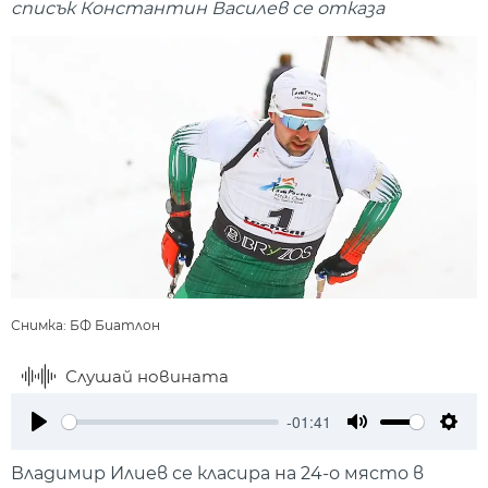
списък Константин Василев се отказа
Снимка: БФ Биатлон
Слушай новината
-01:41
Play
Mute
Setti
Владимир Илиев се класира на 24-о място в