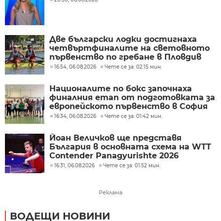
Две български лодки достигнаха
четвъртфиналите на световното
първенство по гребане в Пловдив
16:54, 06.08.2026
Чете се за: 02:15 мин.
Националите по бокс започнаха
финалния етап от подготовката за
европейското първенство в София
16:34, 06.08.2026
Чете се за: 01:42 мин.
Йоан Величков ще представя
България в основната схема на WTT
Contender Panagyurishte 2026
16:31, 06.08.2026
Чете се за: 01:52 мин.
Реклама
ВОДЕЩИ НОВИНИ