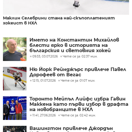
Маклин Селебрини стана най-скъпоплатеният
хокеист в НХЛ
Името на Константин Михайлов
блести ярко в историята на
българския и световния хокей
09:33, 03.07.2026
Чете се за: 02:37 мин.
Ню Йорк Рейнджърс привлече Павел
Дорофеев от Вегас
12:15, 01.07.2026
Чете се за: 01:07 мин.
Торонто Мейпъл Лийфс избра Гавин
Маккена като първи избор в драфта
на новобранците в НХЛ
11:41, 27.06.2026
Чете се за: 02:42 мин.
Вашингтон привлече Джордън