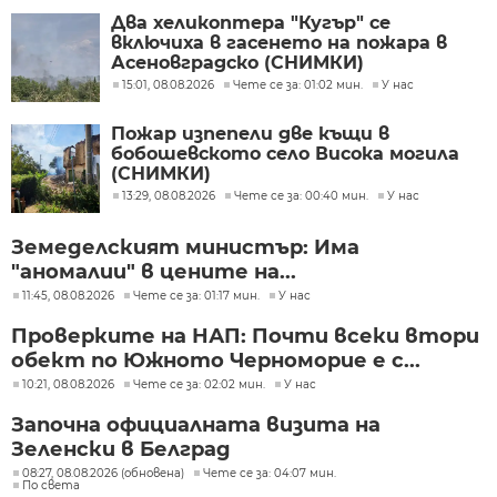
Два хеликоптера "Кугър" се
включиха в гасенето на пожара в
Асеновградско (СНИМКИ)
15:01, 08.08.2026
Чете се за: 01:02 мин.
У нас
Пожар изпепели две къщи в
бобошевското село Висока могила
(СНИМКИ)
13:29, 08.08.2026
Чете се за: 00:40 мин.
У нас
Земеделският министър: Има
"аномалии" в цените на...
11:45, 08.08.2026
Чете се за: 01:17 мин.
У нас
Проверките на НАП: Почти всеки втори
обект по Южното Черноморие е с...
10:21, 08.08.2026
Чете се за: 02:02 мин.
У нас
Започна официалната визита на
Зеленски в Белград
08:27, 08.08.2026 (обновена)
Чете се за: 04:07 мин.
По света