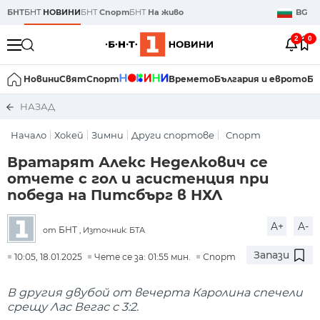
БНТ
БНТ
НОВИНИ
БНТ
Спорт
БНТ
На живо
BG
2
0
Новини
Свят
Спорт
Времето
България и еврото
Би
НАЗАД
Начало
Хокей
Зимни
Други спортове
Спорт
Вратарят Алекс Неделкович се
отчете с гол и асистенция при
победа на Питсбърг в НХЛ
A+
A-
БНТ
от
, Източник: БТА
Запази
10:05, 18.01.2025
Чете се за: 01:55 мин.
Спорт
В другия двубой от вечерта Каролина спечели
срещу Лас Вегас с 3:2.