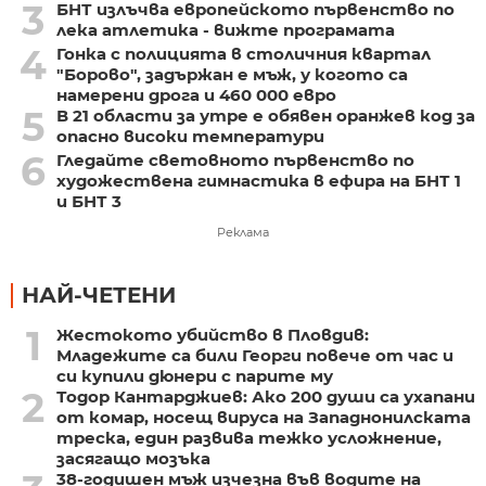
3
БНТ излъчва европейското първенство по
лека атлетика - вижте програмата
4
Гонка с полицията в столичния квартал
"Борово", задържан е мъж, у когото са
намерени дрога и 460 000 евро
5
В 21 области за утре е обявен оранжев код за
опасно високи температури
6
Гледайте световното първенство по
художествена гимнастика в ефира на БНТ 1
и БНТ 3
Реклама
НАЙ-ЧЕТЕНИ
1
Жестокото убийство в Пловдив:
Младежите са били Георги повече от час и
си купили дюнери с парите му
2
Тодор Кантарджиев: Ако 200 души са ухапани
от комар, носещ вируса на Западнонилската
треска, един развива тежко усложнение,
засягащо мозъка
38-годишен мъж изчезна във водите на