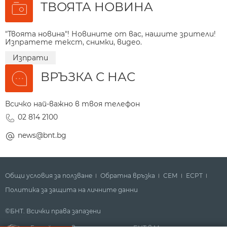
ТВОЯТА НОВИНА
"Твоята новина"! Новините от вас, нашите зрители!
Изпратете текст, снимки, видео.
Изпрати
ВРЪЗКА С НАС
Всичко най-важно в твоя телефон
02 814 2100
news@bnt.bg
Общи условия за ползване
Обратна връзка
СЕМ
ECPT
Политика за защита на личните данни
©БНТ. Всички права запазени