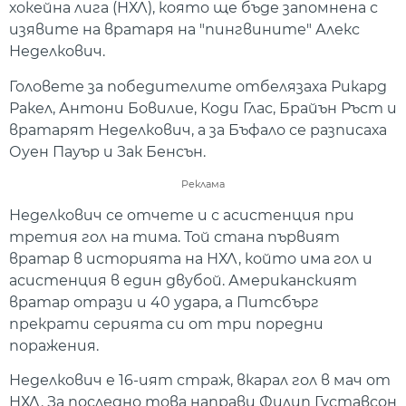
хокейна лига (НХЛ), която ще бъде запомнена с
изявите на вратаря на "пингвините" Алекс
Неделкович.
Головете за победителите отбелязаха Рикард
Ракел, Антони Бовилие, Коди Глас, Брайън Ръст и
вратарят Неделкович, а за Бъфало се разписаха
Оуен Пауър и Зак Бенсън.
Реклама
Неделкович се отчете и с асистенция при
третия гол на тима. Той стана първият
вратар в историята на НХЛ, който има гол и
асистенция в един двубой. Американският
вратар отрази и 40 удара, а Питсбърг
прекрати серията си от три поредни
поражения.
Неделкович е 16-ият страж, вкарал гол в мач от
НХЛ. За последно това направи Филип Густавсон