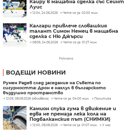
Кайру в мащабна сделка със Сейнт
Луис
12:04, 24.06.2026
Чете се за: 02:00 мин.
Калгари привлече словашкия
талант Симон Немец в мащабна
сделка с Ню Джърси
08:59, 24.06.2026
Чете се за: 01:27 мин.
Реклама
ВОДЕЩИ НОВИНИ
Румен Радев след заседание на Съвета по
сигурността: Дрон е нахлул в българското
въздушно пространство
12:09, 08.08.2026 (обновена)
Чете се за: 04:00 мин.
Политика
Камион спука гума в движение и
едва не премаза лека кола на
Подбалканския път (СНИМКИ)
12:00, 08.08.2026
Чете се за: 01:07 мин.
У нас