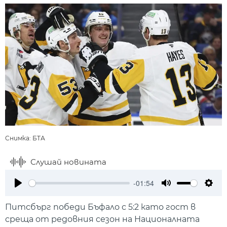
Снимка: БТА
Слушай новината
-01:54
Play
Mute
Setti
Питсбърг победи Бъфало с 5:2 като гост в
среща от редовния сезон на Националната