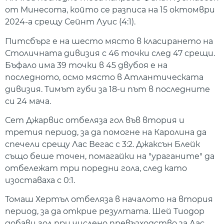
от Минесота, който се разписа на 15 октомври
2024-а срещу Сейнт Луис (4:1).
Питсбърг е на шесто място в класирането на
Столичната дивизия с 46 точки след 47 срещи.
Бъфало има 39 точки в 45 двубоя е на
последното, осмо място в Атлантическата
дивизия. Тимът губи за 18-и път в последните
си 24 мача.
Сет Джарвис отбеляза гол във втория и
третия период, за да помогне на Каролина да
спечели срещу Лас Вегас с 3:2. Джаксън Блейк
също беше точен, помагайки на "ураганите" да
отбележат три поредни гола, след като
изоставаха с 0:1.
Томаш Хертъл отбеляза в началото на втория
период, за да открие резултата. Шей Тиодор
добави гол при числено превъзходство за Лас