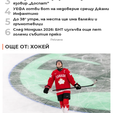
3
язовир „Доспат“
4
УЕФА готви вот на недоверие срещу Джани
Инфантино
5
До 38° утре, на места ще има валежи и
гръмотевици
6
След Мондиал 2026: БНТ излъчва още пет
големи събития пряко
Реклама
ОЩЕ ОТ: ХОКЕЙ