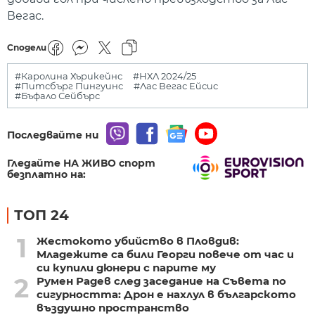
Вегас.
Сподели
#Каролина Хърикейнс
#НХЛ 2024/25
#Питсбърг Пингуинс
#Лас Вегас Ейсис
#Бъфало Сейбърс
Последвайте ни
Гледайте НА ЖИВО спорт
безплатно на:
ТОП 24
1
Жестокото убийство в Пловдив:
Младежите са били Георги повече от час и
си купили дюнери с парите му
2
Румен Радев след заседание на Съвета по
сигурността: Дрон е нахлул в българското
въздушно пространство