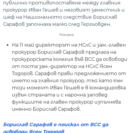
публично противопоставяне между главния
прокурор Иван Гешев и неговият заместник и
шеф на Националното следствие Борислав
Сарафов започнаха малко след Гергьовден.
Реклама
На 11 май директорът на НСлС и зам.-главен
прокурор Борислав Сарафов предлага на
прокурорската колегия във ВСС да освободи
от поста зам.-директор на НСлС Ясен
Тодоров. Сарафов прави предложението от
името на главния прокурор, тъй като към
този момент Иван Гешев е в командировка
извън страната и с нарочна заповед
функциите на главен прокурор изпълнява
именно Борислав Сарафов.
Борислав Сарафов е поискал от ВСС да
освободи Ясен Тодоров