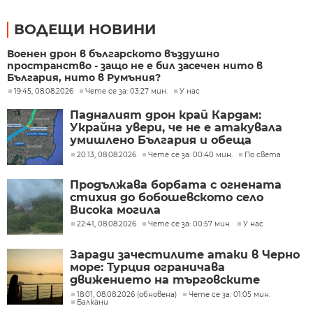
ВОДЕЩИ НОВИНИ
Военен дрон в българското въздушно
пространство - защо не е бил засечен нито в
България, нито в Румъния?
19:45, 08.08.2026
Чете се за: 03:27 мин.
У нас
Падналият дрон край Кардам:
Украйна увери, че не е атакувала
умишлено България и обеща
разследване
20:13, 08.08.2026
Чете се за: 00:40 мин.
По света
Продължава борбата с огнената
стихия до бобошевското село
Висока могила
22:41, 08.08.2026
Чете се за: 00:57 мин.
У нас
Заради зачестилите атаки в Черно
море: Турция ограничава
движението на търговските
кораби
18:01, 08.08.2026 (обновена)
Чете се за: 01:05 мин.
Балкани