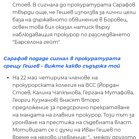
Стоев. В сигнала до прокуратурата Сарафов
твърди още, че Гешев използва за лични цели
база на държавното обвинение в Боровец,
освен това бил оказал натиск върху
наблюдаващия прокурор по разследването
"Барселона гейт".
Сарафов подаде сигнал в прокуратурата
срещу Гешев - вижте какво съдържа той
На 22 май четирима членове на
прокурорската колегия на ВСС (Йордан
Стоев, Калина Чапкънова, Гергана Мутафова,
Георги Кузманов) внасят второ
предложение за предсрочно прекратяване
на мандата на главния прокурор. Този път за
уронване на престижа на съдебната власт.
Мотивират се с думи на Иван Гешев по
време на негово изявление: "... между другото