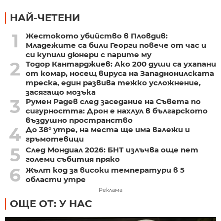
НАЙ-ЧЕТЕНИ
1
Жестокото убийство в Пловдив:
Младежите са били Георги повече от час и
си купили дюнери с парите му
2
Тодор Кантарджиев: Ако 200 души са ухапани
от комар, носещ вируса на Западнонилската
треска, един развива тежко усложнение,
засягащо мозъка
3
Румен Радев след заседание на Съвета по
сигурността: Дрон е нахлул в българското
въздушно пространство
4
До 38° утре, на места ще има валежи и
гръмотевици
5
След Мондиал 2026: БНТ излъчва още пет
големи събития пряко
6
Жълт код за високи температури в 5
области утре
Реклама
ОЩЕ ОТ: У НАС