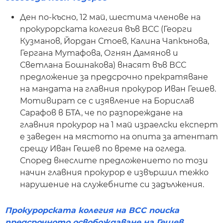
Ден по-късно, 12 май, шестима членове на
прокурорската колегия във ВСС (Георги
Кузманов, Йордан Стоев, Калина Чапкънова,
Гергана Мутафова, Огнян Дамянов и
Светлана Бошнакова) внасят във ВСС
предложение за предсрочно прекратяване
на мандата на главния прокурор Иван Гешев.
Мотивират се с изявление на Борислав
Сарафов в БТА, че по разпореждане на
главния прокурор на 1 май израелски експерт
е заведен на мястото на опита за атентат
срещу Иван Гешев по време на огледа.
Според внеслите предложението по този
начин главния прокурор е извършил тежко
нарушение на служебните си задължения.
Прокурорската колегия на ВСС поиска
предсрочното освобождаване на Гешев