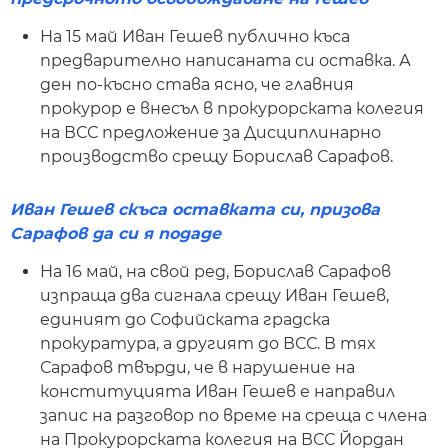
На 15 май Иван Гешев публично къса
предварително написаната си оставка. А
ден по-късно става ясно, че главния
прокурор е внесъл в прокурорската колегия
на ВСС предложение за Дисциплинарно
производство срещу Борислав Сарафов.
Иван Гешев скъса оставката си, призова
Сарафов да си я подаде
На 16 май, на свой ред, Борислав Сарафов
изпраща два сигнала срещу Иван Гешев,
единият до Софийската градска
прокуратура, а другият до ВСС. В тях
Сарафов твърди, че в нарушение на
конституцията Иван Гешев е направил
запис на разговор по време на среща с члена
на Прокурорската колегия на ВСС Йордан