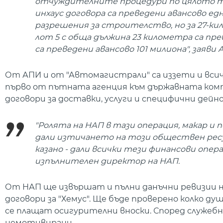
отчуждителните процедури по цялото тр
инхаус договора са преведени авансово едни
разрешения за строителство, но за 27-ки
лот 5 с обща дължина 23 километра са прев
са преведени авансово 101 милиона", заяви
От АПИ и от "Автомагистрали" са иззети и вси
първо от пътната агенция към държавната компа
договори за доставки, услуги и специфични дейн
"Ролята на НАП в тази операция, макар и 
дали изтичането на този обществен ресур
казано - дали всички тези финансови опера
изпълнителен директор на НАП.
От НАП ще извършат и пълни данъчни ревизии н
договори за "Хемус". Ще бъде проверено колко ду
се плащат осигурителни вноски. Според служеб
немотивирани.