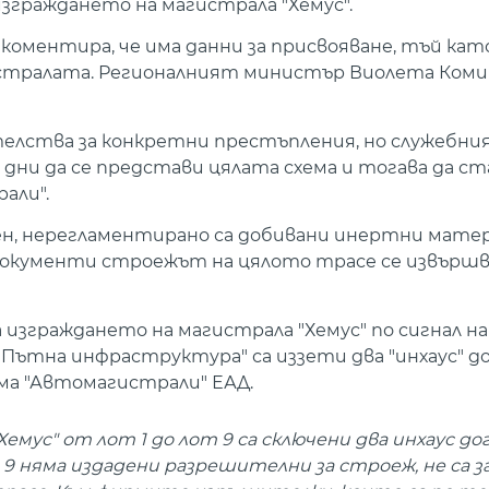
зграждането на магистрала "Хемус".
ментира, че има данни за присвояване, тъй кат
гистралата. Регионалният министър Виолета Коми
ателства за конкретни престъпления, но служебн
ни да се представи цялата схема и тогава да ст
али".
тен, нерегламентирано са добивани инертни мате
о документи строежът на цялото трасе се извършв
 изграждането на магистрала "Хемус" по сигнал на
ътна инфраструктура" са иззети два "инхаус" дог
ма "Автомагистрали" ЕАД.
мус" от лот 1 до лот 9 са сключени два инхаус дог
 9 няма издадени разрешителни за строеж, не са з