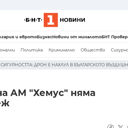
лгария и еврото
Бизнес
Новини от миналото
БНТ Провер
онални
Политика
Криминално
Общество
Сигурн
АХЛУЛ В БЪЛГАРСКОТО ВЪЗДУШНО ПРОСТРАНСТВО * * * 
на АМ "Хемус" няма
еж