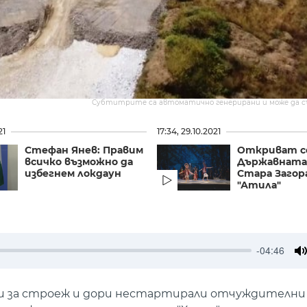
Субтитрите са автоматично генерирани и може да 
21
17:34, 29.10.2021
Стефан Янев: Правим
Откриват се
всичко възможно да
Държавната 
избегнем локдаун
Стара Загора
"Атила"
-04:46
M
ни за строеж и дори нестартирали отчуждителни