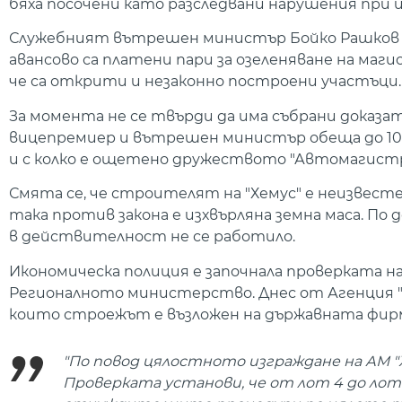
бяха посочени като разследвани нарушения при и
Служебният вътрешен министър Бойко Рашков ко
авансово са платени пари за озеленяване на ма
че са открити и незаконно построени участъци.
За момента не се твърди да има събрани доказ
вицепремиер и вътрешен министър обеща до 10 д
и с колко е ощетено дружеството "Автомагистр
Смята се, че строителят на "Хемус" е неизвес
така против закона е изхвърляна земна маса. П
в действителност не се работило.
Икономическа полиция е започнала проверката на
Регионалното министерство. Днес от Агенция "П
които строежът е възложен на държавната фир
"По повод цялостното изграждане на АМ "Хе
Проверката установи, че от лот 4 до лот