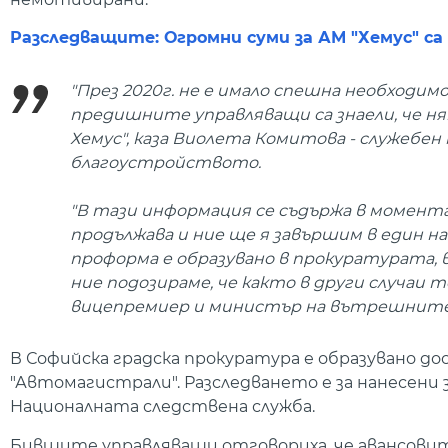
Разследващите: Огромни суми за АМ "Хемус" са
"През 2020г. не е имало спешна необходим
предишните управляващи са знаели, че няма
Хемус", каза Виолета Комитова - служебе
благоустройството.
"В тази информация се съдържа в момента
продължава и ние ще я завършим в един н
проформа е образувано в прокуратурата,
ние подозираме, че както в други случаи 
вицепремиер и министър на вътрешните
В Софийска градска прокуратура е образувано д
"Автомагистрали". Разследването е за нанесени
Националната следствена служба.
Бившите управляващи отговориха, че авансовите