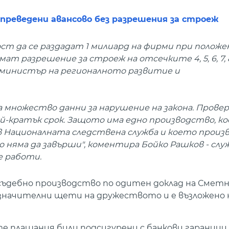
 преведени авансово без разрешения за строеж
ост да се раздадат 1 милиард на фирми при положен
т разрешение за строеж на отсечките 4, 5, 6, 7, 8
н министър на регионалното развитие и
 множество данни за нарушение на закона. Прове
ай-кратък срок. Защото има едно производство, к
 в Националната следствена служба и което произ
то няма да завърши", коментира Бойко Рашков - слу
 работи.
осъдебно производство по одитен доклад на Смет
 значителни щети на дружеството и е възложено 
 плащания били подсигурени с банкови гаранции 