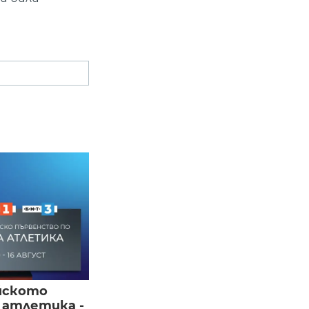
йското
 атлетика -