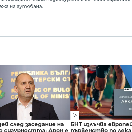
ежа на аутобана.
ев след заседание на
БНТ излъчва европе
о сигурността: Дрон е
първенство по лека