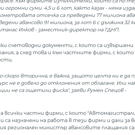
асе. Към фирмите изпълнителки, които са по те
 огромни суми. 4,5 и 6 лот, както казах - няма изд
лометровата отсечка са преведени 77 милиона аван
едени авансово 91 милиона, за лот 6 с дължина 32
 Атанас Илков - заместник-директор на ГДНП.
чки счетоводни документи, с които са извършени
ния, а след това и към частните фирми, с които
ости.
по-скоро вторична, е важна, защото целта ни е да 
с не е довело до отклонения от облагане. Или н
ции не са ощетили фиска", заяви Румен Спецов -
а всички частни фирми, с които "Автомагистрали"
ши са назначени на работа в тези фирми и дали за 
ния регионален министър авансовите плащания са