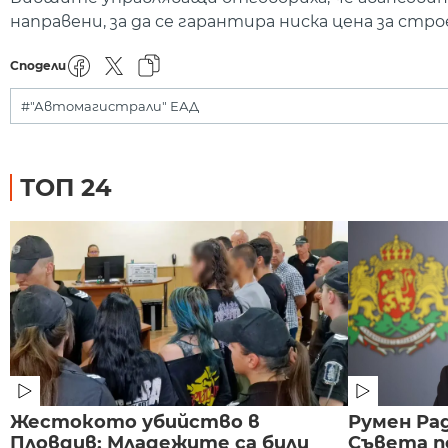
направени, за да се гарантира ниска цена за стро
Сподели
#"Автомагистрали" ЕАД
ТОП 24
Жестокото убийство в
Румен Рад
Пловдив: Младежите са били
Съвета п