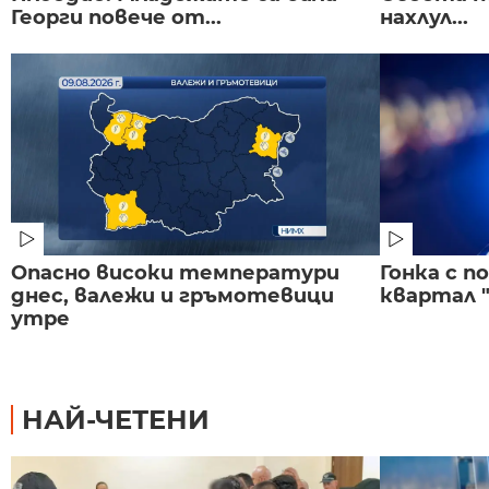
Георги повече от...
нахлул...
Опасно високи температури
Гонка с 
днес, валежи и гръмотевици
квартал "
утре
НАЙ-ЧЕТЕНИ