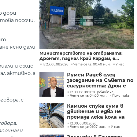
о дори
това посочи,
ият
ане ясно дали
Министерството на отбраната:
Дронът, паднал край Кардам, е...
17:23, 08.08.2026
Чете се за: 00:40 мин.
У нас
риали и също
ал активно, а
Румен Радев след
заседание на Съвета по
сигурността: Дрон е
нахлул в българското
12:09, 08.08.2026 (обновена)
Чете се за: 04:00 мин.
Политика
въздушно
овора, с
пространство
Камион спука гума в
движение и едва не
премаза лека кола на
Подбалканския път
овора.
12:00, 08.08.2026
Чете се за: 01:07 мин.
У нас
(СНИМКИ)
апочнали