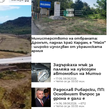
Министерството на отбраната:
Дронът, паднал край Кардам, е “Майя”
- широко използван от украинската
армия
Задържаха мъж за
палежа на луксозен
автомобил на Митьо
Очите в Слънчев бряг
17:08, 08.08.2026
Чете се за: 00:50 мин.
Радослав Рибарски, ПП:
Основният въпрос за
дрона е дали е
случайност, или опит
14:36, 08.08.2026
6712
Чете се за: 00:55 мин.
за удар по критична