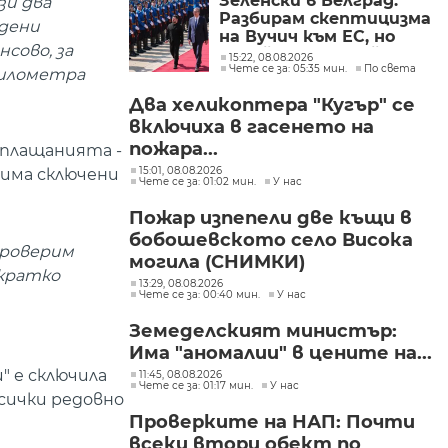
Зеленски в Белград:
зи два
Разбирам скептицизма
адени
на Вучич към ЕС, но
сово, за
Украйна е във война и
15:22, 08.08.2026
Чете се за: 05:35 мин.
По света
няма време за
 километра
скептицизъм
Два хеликоптера "Кугър" се
включиха в гасенето на
пожара...
 плащанията -
15:01, 08.08.2026
 има сключени
Чете се за: 01:02 мин.
У нас
Пожар изпепели две къщи в
бобошевското село Висока
проверим
могила (СНИМКИ)
акратко
13:29, 08.08.2026
Чете се за: 00:40 мин.
У нас
Земеделският министър:
Има "аномалии" в цените на...
 е сключила
11:45, 08.08.2026
Чете се за: 01:17 мин.
У нас
всички редовно
Проверките на НАП: Почти
всеки втори обект по