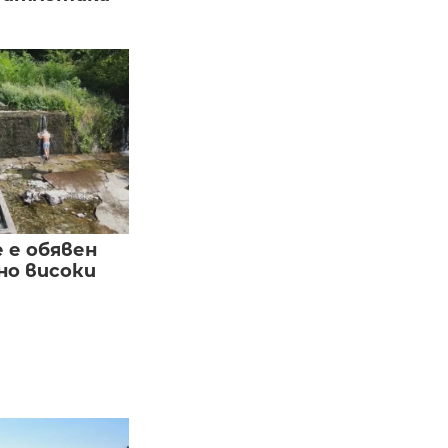
е е обявен
но високи