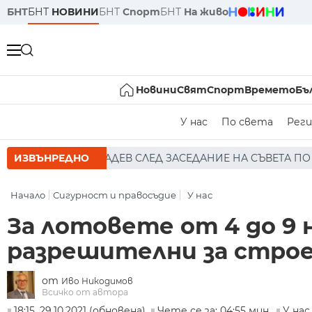
БНТ
БНТ
НОВИНИ
БНТ
Спорт
БНТ
На живо
Новини
Свят
Спорт
Времето
Бъ
У нас
По света
Реги
СЛЕД ЗАСЕДАНИЕ НА СЪВЕТА ПО СИГУРНОСТТА: ДРОН Е Н
ИЗВЪНРЕДНО
Начало
Сигурност и правосъдие
У нас
За лотовете от 4 до 9 
разрешителни за стро
от
Иво Никодимов
Всичко от автора
18:15, 29.10.2021 (обновена)
Чете се за: 04:55 мин.
У нас