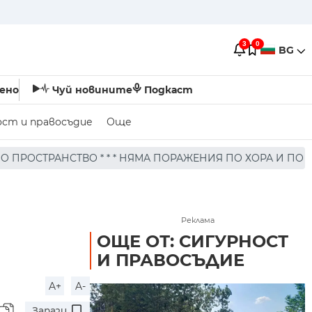
3
0
BG
ено
Чуй новините
Подкаст
ост и правосъдие
Още
НЯМА ПОРАЖЕНИЯ ПО ХОРА И ПО СГРАДЕН ФОНД, РАЙОНЪТ
Реклама
ОЩЕ ОТ: СИГУРНОСТ
И ПРАВОСЪДИЕ
A+
A-
Запази