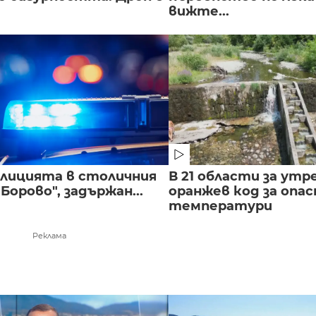
вижте...
полицията в столичния
В 21 области за утр
Борово", задържан...
оранжев код за опас
температури
Реклама