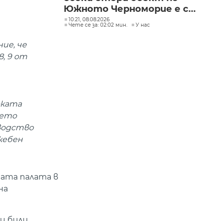
Южното Черноморие е с...
10:21, 08.08.2026
Чете се за: 02:02 мин.
У нас
ие, че
, 9 от
рката
оето
водство
жебен
ната палата в
на
и били