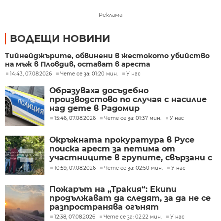
Реклама
ВОДЕЩИ НОВИНИ
Тийнейджърите, обвинени в жестокото убийство
на мъж в Пловдив, остават в ареста
14:43, 07.08.2026
Чете се за: 01:20 мин.
У нас
Образуваха досъдебно
производстово по случая с насилие
над дете в Радомир
15:46, 07.08.2026
Чете се за: 01:37 мин.
У нас
Окръжната прокуратура в Русе
поиска арест за петима от
участниците в групите, свързани с
разбитата лаборатория за
10:59, 07.08.2026
Чете се за: 02:50 мин.
У нас
фентанил
Пожарът на „Тракия“: Екипи
продължават да следят, за да не се
разпространява огънят
12:38, 07.08.2026
Чете се за: 02:22 мин.
У нас