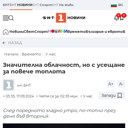
БНТ
БНТ
НОВИНИ
БНТ
Спорт
БНТ
На живо
BG
6
0
Новини
Свят
Спорт
Времето
България и еврото
Би
НАЗАД
Начало
Времето
У нас
Значителна облачност, но с усещане
за повече топлота
A+
A-
БНТ
от
Запази
05:55, 17.09.2024
Чете се за: 02:35 мин.
У нас
След поредното хладно утро, по-топло през
деня във вторник