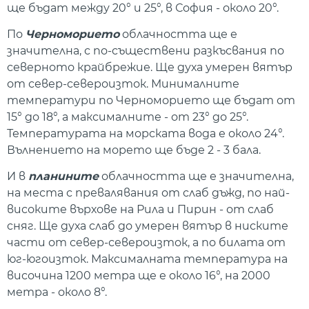
ще бъдат между 20° и 25°, в София - около 20°.
По
Черноморието
облачността ще е
значителна, с по-съществени разкъсвания по
северното крайбрежие. Ще духа умерен вятър
от север-североизток. Минималните
температури по Черноморието ще бъдат от
15° до 18°, а максималните - от 23° до 25°.
Температурата на морската вода е около 24°.
Вълнението на морето ще бъде 2 - 3 бала.
И в
планините
облачността ще е значителна,
на места с превалявания от слаб дъжд, по най-
високите върхове на Рила и Пирин - от слаб
сняг. Ще духа слаб до умерен вятър в ниските
части от север-североизток, а по билата от
юг-югоизток. Максималната температура на
височина 1200 метра ще е около 16°, на 2000
метра - около 8°.