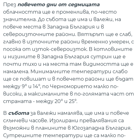
През
повечето дни от седмицата
облачността ще е променлива, по-често
значителна. До събота ще има и валежи, на
повече места в Западна България и в
североизточните райони. Вятърът ще е слаб,
главно в източните райони временно умерен, с
посока от изток-североизток. В котловините
и низините в Западна България сутрин ще е
почти тихо и на места там видимостта ще е
намалена. Минималните температури слабо
ще се повишат и в повечето райони ще бъдат
между 9° и 14°, по Черноморието малко по-
високи, а максималните в по-голямата част от
страната - между 20° и 25°.
В
събота
за валежи намалява, ще има и повече
слънчеви часове. Изолирани превалявания са
възможни в планините в Югозападна България.
Сутрешните температури ще са малко по-