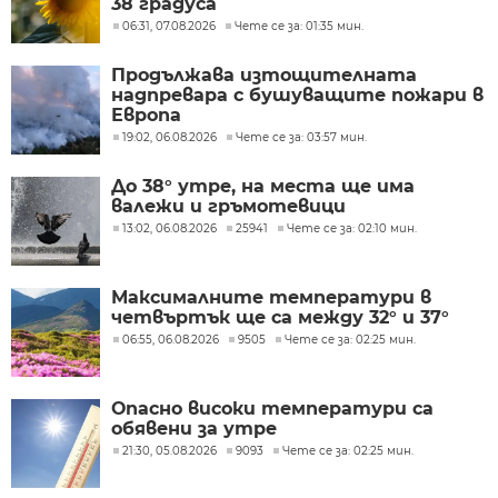
38 градуса
06:31, 07.08.2026
Чете се за: 01:35 мин.
Продължава изтощителната
надпревара с бушуващите пожари в
Европа
19:02, 06.08.2026
Чете се за: 03:57 мин.
До 38° утре, на места ще има
валежи и гръмотевици
13:02, 06.08.2026
25941
Чете се за: 02:10 мин.
Максималните температури в
четвъртък ще са между 32° и 37°
06:55, 06.08.2026
9505
Чете се за: 02:25 мин.
Опасно високи температури са
обявени за утре
21:30, 05.08.2026
9093
Чете се за: 02:25 мин.