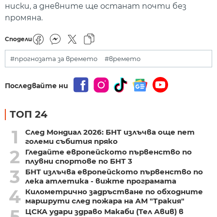
ниски, а дневните ще останат почти без
промяна.
Сподели
#прогнозата за времето
#времето
Последвайте ни
ТОП 24
1
След Мондиал 2026: БНТ излъчва още пет
големи събития пряко
2
Гледайте европейското първенство по
плувни спортове по БНТ 3
3
БНТ излъчва европейското първенство по
лека атлетика - вижте програмата
4
Километрично задръстване по обходните
маршрути след пожара на АМ "Тракия"
5
ЦСКА удари здраво Макаби (Тел Авив) в