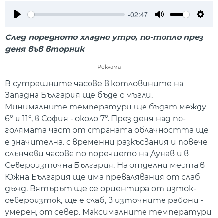
-02:47
Play
Mute
Setti
След поредното хладно утро, по-топло през
деня във вторник
Реклама
В сутрешните часове в котловините на
Западна България ще бъде с мъгли.
Минималните температури ще бъдат между
6° и 11°, в София - около 7°. През деня над по-
голямата част от страната облачността ще
е значителна, с временни разкъсвания и повече
слънчеви часове по поречието на Дунав и в
Североизточна България. На отделни места в
Южна България ще има превалявания от слаб
дъжд. Вятърът ще се ориентира от изток-
североизток, ще е слаб, в източните райони -
умерен, от север. Максималните температури