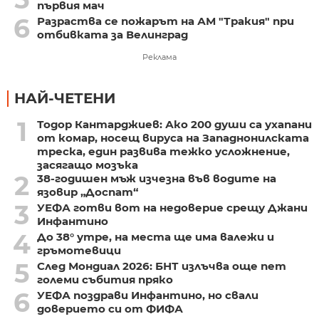
първия мач
6
Разраства се пожарът на АМ "Тракия" при
отбивката за Велинград
Реклама
НАЙ-ЧЕТЕНИ
1
Тодор Кантарджиев: Ако 200 души са ухапани
от комар, носещ вируса на Западнонилската
треска, един развива тежко усложнение,
засягащо мозъка
2
38-годишен мъж изчезна във водите на
язовир „Доспат“
3
УЕФА готви вот на недоверие срещу Джани
Инфантино
4
До 38° утре, на места ще има валежи и
гръмотевици
5
След Мондиал 2026: БНТ излъчва още пет
големи събития пряко
6
УЕФА поздрави Инфантино, но свали
доверието си от ФИФА