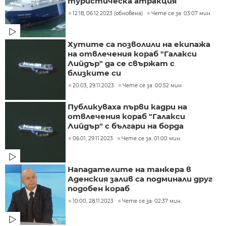
туристическа атракция
12:18, 06.12.2023 (обновена)
Чете се за: 03:07 мин.
Хутите са позволили на екипажа
на отвлечения кораб "Галакси
Лийдър" да се свържат с
близките си
20:03, 29.11.2023
Чете се за: 00:52 мин.
Публикуваха първи кадри на
отвлечения кораб "Галакси
Лийдър" с българи на борда
06:01, 29.11.2023
Чете се за: 01:00 мин.
Нападателите на танкера в
Аденския залив са подминали друг
подобен кораб
10:00, 28.11.2023
Чете се за: 02:37 мин.