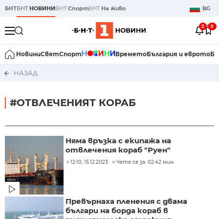
БНТ
БНТ
НОВИНИ
БНТ
Спорт
БНТ
На живо
BG
2
0
Новини
Свят
Спорт
Времето
България и еврото
Би
НАЗАД
#ОТВЛЕЧЕНИЯТ КОРАБ
Няма връзка с екипажа на
отвлечения кораб "Руен"
12:10, 15.12.2023
Чете се за: 02:42 мин.
Превърнаха пленения с двама
българи на борда кораб в