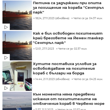
Петима са задържани при опита
за похищение на кораба "Сентръл
парк"
18:24, 27.11.2023 (обновена)
Чете се за: 04:37 мин.
Как е бил освободен похитеният
край бреговете на Йемен танкер
"Сентръл парк"
12:01, 27.11.2023
Чете се за: 02:37 мин.
Хутите поставиха условия за
освобождаване на похитения
кораб с българи на борда
14:44, 21.11.2023 (обновена)
Чете се за: 04:25 мин.
Към момента няма предявени
искания от похитителите на
отвлечения кораб в Червено море
11:37, 21.11.2023
Чете се за: 02:57 мин.