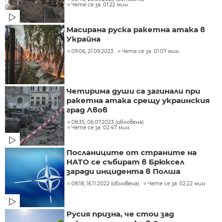
Чете се за: 01:22 мин.
Масирана руска ракетна атака в
Украйна
09:06, 21.09.2023
Чете се за: 01:07 мин.
Четирима души са загинали при
ракетна атака срещу украинския
град Лвов
08:35, 06.07.2023 (обновена)
Чете се за: 02:47 мин.
Посланиците от страните на
НАТО се събират в Брюксел
заради инцидента в Полша
08:18, 16.11.2022 (обновена)
Чете се за: 02:22 мин.
Русия призна, че стои зад