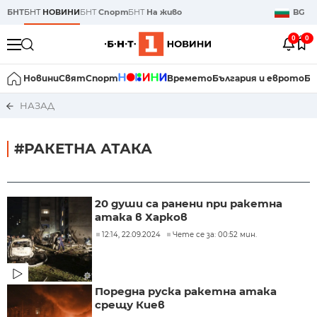
БНТ
БНТ
НОВИНИ
БНТ
Спорт
БНТ
На живо
BG
0
0
Новини
Свят
Спорт
Времето
България и еврото
Би
НАЗАД
#РАКЕТНА АТАКА
20 души са ранени при ракетна
атака в Харков
12:14, 22.09.2024
Чете се за: 00:52 мин.
Поредна руска ракетна атака
срещу Киев