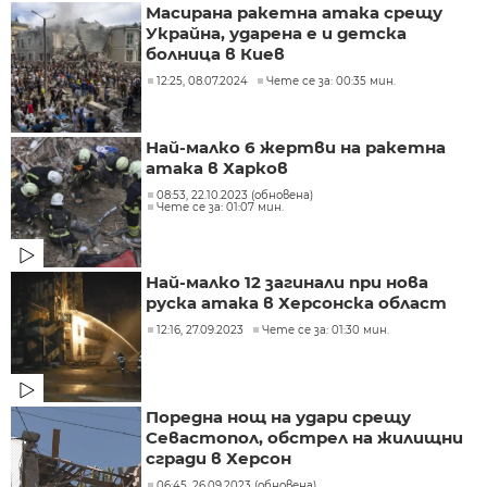
Масирана ракетна атака срещу
Украйна, ударена е и детска
болница в Киев
12:25, 08.07.2024
Чете се за: 00:35 мин.
Най-малко 6 жертви на ракетна
атака в Харков
08:53, 22.10.2023 (обновена)
Чете се за: 01:07 мин.
Най-малко 12 загинали при нова
руска атака в Херсонска област
12:16, 27.09.2023
Чете се за: 01:30 мин.
Поредна нощ на удари срещу
Севастопол, обстрел на жилищни
сгради в Херсон
06:45, 26.09.2023 (обновена)