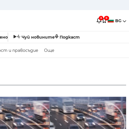
3
0
BG
ено
Чуй новините
Подкаст
ост и правосъдие
Още