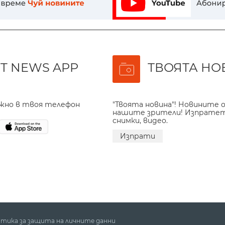
T NEWS APP
ТВОЯТА НО
ажно в твоя телефон
"Твоята новина"! Новините о
нашите зрители! Изпрате
снимки, видео.
Изпрати
тика за защита на личните данни