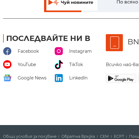
ПОСЛЕДВАЙТЕ НИ В
BN
Facebook
Instagram
Всичко най-в
YouTube
TikTok
Google News
LinkedIn
Общи условия за ползване
Обратна връзка
СЕМ
ECPT
Поли