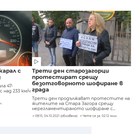
карал с
Трети ден старозагорци
д
протестират срещу
безотговорното шофиране в
ла 47-
града
 над 233 км/ч
Трети ден продължават протестите на
жителите на Стара Загора срещу
н.
нереглaментираното шофиране с...
08:15, 04.10.2021 (обновена)
Чете се за: 02:12 мин.