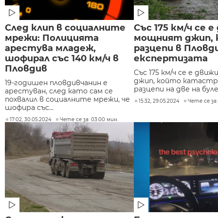
След клип в социалните
Със 175 км/ч се 
мрежи: Полицията
мощният джип, 
арестува младеж,
разцепи в Пловди
шофирал със 140 км/ч в
експертизата
Пловдив
Със 175 км/ч се е дви
джип, който катастр
19-годишен пловдивчанин е
разцепи на две на буле
арестуван, след като сам се
похвалил в социалните мрежи, че
15:32, 29.05.2024
Чете се за:
шофира със...
17:02, 30.05.2024
Чете се за: 03:00 мин.