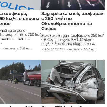
а шофьора,
Задържаха мъж, шофирал
60 км/ч, е спряна
с 260 км/ч по
ение
Околовръстното на
София
чай на опасно
Шофьор летя с 260 км/
Заловиха водач, шофирал с 260 км/
връстния път на
ч в София, научи БНТ. Мъжът
..
развил високата скорост на...
4
Чете се за: 01:15 мин.
12:04, 20.02.2024
Чете се за: 00:10 мин.