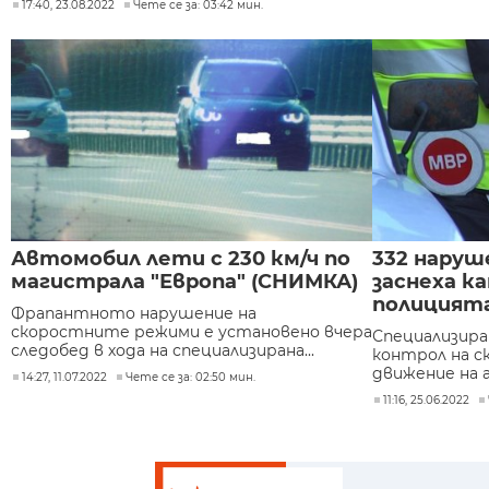
17:40, 23.08.2022
Чете се за: 03:42 мин.
Автомобил лети с 230 км/ч по
332 наруше
магистрала "Европа" (СНИМКА)
заснеха к
полицията
Фрапантното нарушение на
скоростните режими е установено вчера
Специализира
следобед в хода на специализирана...
контрол на с
движение на 
14:27, 11.07.2022
Чете се за: 02:50 мин.
11:16, 25.06.2022