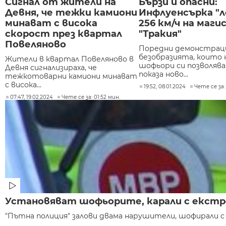
Сигнал от жители на
Бързи и опасни:
Девня, че тежки камиони
Инфлуенсърка "л
минават с висока
256 км/ч на маги
скорост през квартал
"Тракия"
Повеляново
Поредни демонстраци
безобразията, които 
Жители в квартал Повеляново в
шофьори си позволява
Девня сигнализираха, че
показа ново...
тежкотоварни камиони минават
с висока...
19:52, 08.01.2024
Чете се за:
07:47, 19.02.2024
Чете се за: 01:52 мин.
Установяват шофьорите, карали с екстре
"Пътна полиция" залови двама нарушители, шофирали с р