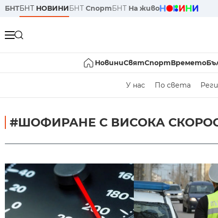
БНТ
БНТ
НОВИНИ
БНТ
Спорт
БНТ
На живо
Новини
Свят
Спорт
Времето
Бъ
У нас
По света
Реги
#ШОФИРАНЕ С ВИСОКА СКОРО