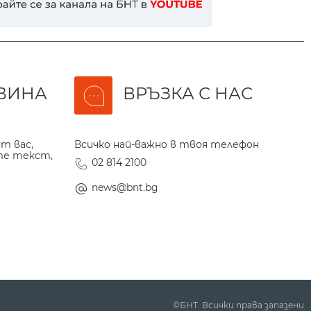
ВИНА
ВРЪЗКА С НАС
т вас,
Всичко най-важно в твоя телефон
те текст,
02 814 2100
news@bnt.bg
©БНТ. Всички права запазени