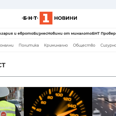
лгария и еврото
Бизнес
Новини от миналото
БНТ Провер
онални
Политика
Криминално
Общество
Сигурн
СТ