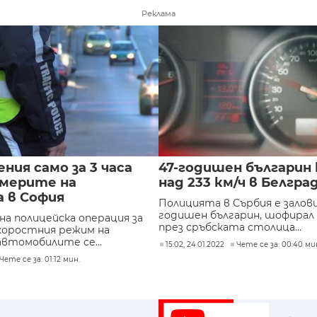
Реклама
ния само за 3 часа
47-годишен българин 
америте на
над 233 км/ч в Белгра
 в София
Полицията в Сърбия е залови
годишен българин, шофирал с
на полицейска операция за
през сръбската столица...
коростния режим на
автомобилите се...
15:02, 24.01.2022
Чете се за: 00:40 ми
Чете се за: 01:12 мин.