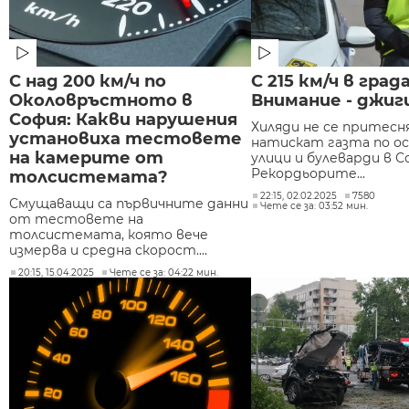
С над 200 км/ч по
С 215 км/ч в града
Околовръстното в
Внимание - джиг
София: Какви нарушения
Хиляди не се притесн
установиха тестовете
натискат газта по о
на камерите от
улици и булеварди в С
Рекордьорите...
толсистемата?
22:15, 02.02.2025
7580
Смущаващи са първичните данни
Чете се за: 03:52 мин.
от тестовете на
толсистемата, която вече
измерва и средна скорост....
20:15, 15.04.2025
Чете се за: 04:22 мин.