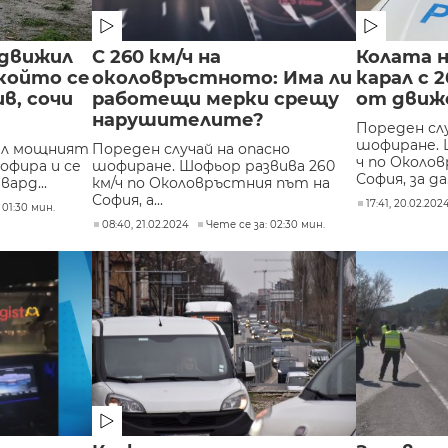
е движил
С 260 км/ч на
Колата н
който се
околовръстното: Има ли
карал с 2
в, сочи
работещи мерки срещу
от движ
нарушителите?
Пореден слу
шофиране. 
жил мощният
Пореден случай на опасно
ч по Около
офира и се
шофиране. Шофьор развива 260
София, за да.
вард...
км/ч по Околовръстния път на
София, а...
17:41, 20.02.202
 01:30 мин.
08:40, 21.02.2024
Чете се за: 02:30 мин.