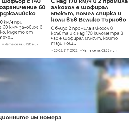
 шофьор с 140
С над 170 км/ч и 2 промила
 ограничение 60
алкохол е шофирал
ърджалийско
мъжът, помел спирка и
коли във Велико Търново
0 км/ч при
 60 км/ч заловиха в
С близо 2 промила алкохол в
ко, където от
кръвта и с над 170 километра в
ече...
час е шофирал мъжът, който
тази нощ...
Чете се за: 01:20 мин.
20:05, 21.11.2022
Чете се за: 02:55 мин.
ационните им номера