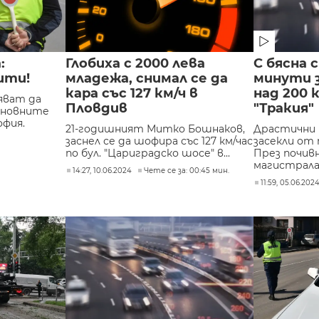
:
Глобиха с 2000 лева
С бясна 
ити!
младежа, снимал се да
минути 
кара със 127 км/ч в
над 200 
яват да
Пловдив
"Тракия"
сновните
офия.
21-годишният Митко Бошнаков,
Драстични 
заснел се да шофира със 127 км/час
засекли от 
по бул. "Цариградско шосе" в...
През почив
магистрала.
14:27, 10.06.2024
Чете се за: 00:45 мин.
11:59, 05.06.202