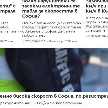
Колко нарушители са
Заловиха
ети" с
засекли електронните
км/ч при
страла
табла за скоростта в
км/ч в К
София?
Шофьор с 14
ограничение
и за
Повече от 4 месеца електронни
Кърджалийс
някои
табла следят за скоростта на
сутринта т
т на пътя -
движение в София. Целта на
мобилните...
12:10, 14.03.2023
 02:37 мин.
07:55, 19.04.2023
Чете се за: 02:07 мин.
мно висока скорост в София, по регистр
екордните над 160 км/ч на двата столични...