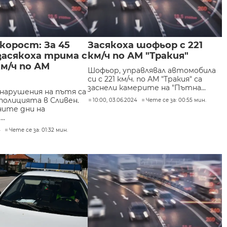
скорост: За 45
Засякоха шофьор с 221
засякоха трима с
км/ч по АМ "Тракия"
км/ч по АМ
Шофьор, управлявал автомобила
си с 221 км/ч. по АМ "Тракия" са
заснели камерите на "Пътна...
нарушения на пътя са
полицията в Сливен.
10:00, 03.06.2024
Чете се за: 00:55 мин.
ните дни на
..
4
Чете се за: 01:32 мин.