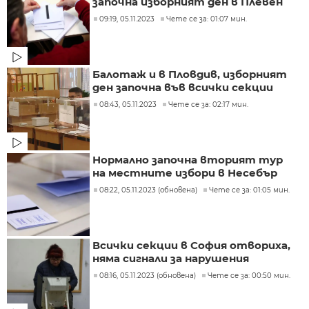
започна изборният ден в Плевен
09:19, 05.11.2023
Чете се за: 01:07 мин.
Балотаж и в Пловдив, изборният
ден започна във всички секции
08:43, 05.11.2023
Чете се за: 02:17 мин.
Нормално започна вторият тур
на местните избори в Несебър
08:22, 05.11.2023 (обновена)
Чете се за: 01:05 мин.
Всички секции в София отвориха,
няма сигнали за нарушения
08:16, 05.11.2023 (обновена)
Чете се за: 00:50 мин.