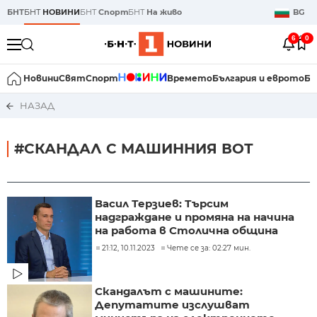
БНТ
БНТ
НОВИНИ
БНТ
Спорт
БНТ
На живо
BG
6
0
Новини
Свят
Спорт
Времето
България и еврото
Би
НАЗАД
#СКАНДАЛ С МАШИННИЯ ВОТ
Васил Терзиев: Търсим
надграждане и промяна на начина
на работа в Столична община
21:12, 10.11.2023
Чете се за: 02:27 мин.
Скандалът с машините:
Депутатите изслушват