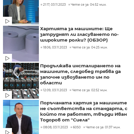
21:17, 03.11.2023
Чете се за: 04:52 мин.
Хартията за машините: Ще
затруднят ли гласуването по-
широките ролки? (ОБЗОР)
18:06, 03.11.2023
Чете се за: 04:25 мин.
Продължава инсталирането на
машините, следобед трябва да
започне извозването им по
области
12:09, 03.11.2023
Чете се за: 02:52 мин.
Поръчаната хартия за машините
не съответства на стандарта, с
който те работят, твърди Иван
Тодоров от "Сиела"
08:08, 03.11.2023
6050
Чете се за: 01:37 мин.