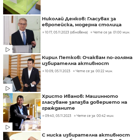
Николай Денков: Гласувах за
европейска, модерна столица
10:17, 05.11.2023 (обновена)
Чете се за: 01:00 мин.
Кирил Петков: Очаквам по-голяма
избирателна активност
10:09, 05.11.2023
Чете се за: 00:22 мин.
Христо Иванов: Машинното
гласуване запазва доверието на
гражданите
09:40, 05.11.2023
Чете се за: 00:42 мин.
С ниска избирателна активност