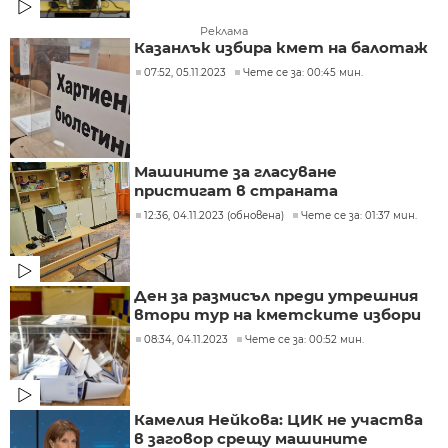
Реклама
Казанлък избира кмет на балотаж
07:52, 05.11.2023
Чете се за: 00:45 мин.
Машините за гласуване
пристигат в страната
12:36, 04.11.2023 (обновена)
Чете се за: 01:37 мин.
Ден за размисъл преди утрешния
втори тур на кметските избори
08:34, 04.11.2023
Чете се за: 00:52 мин.
Камелия Нейкова: ЦИК не участва
в заговор срещу машините