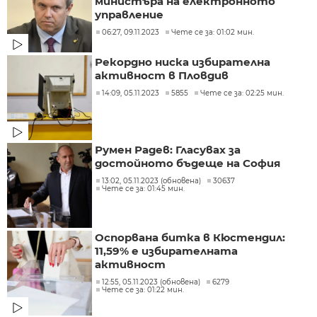
министъра на електронното
управление
06:27, 09.11.2023
Чете се за: 01:02 мин.
Рекордно ниска избирателна
активност в Пловдив
14:09, 05.11.2023
5855
Чете се за: 02:25 мин.
Румен Радев: Гласувах за
достойното бъдеще на София
13:02, 05.11.2023 (обновена)
30637
Чете се за: 01:45 мин.
Оспорвана битка в Кюстендил:
11,59% е избирателната
активност
12:55, 05.11.2023 (обновена)
6279
Чете се за: 01:22 мин.