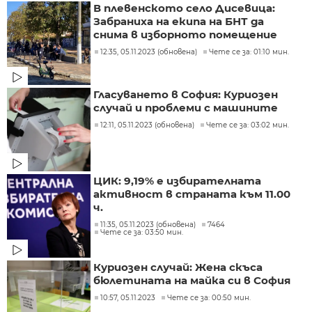
В плевенското село Дисевица:
Забраниха на екипа на БНТ да
снима в изборното помещение
12:35, 05.11.2023 (обновена)
Чете се за: 01:10 мин.
Гласуването в София: Куриозен
случай и проблеми с машините
12:11, 05.11.2023 (обновена)
Чете се за: 03:02 мин.
ЦИК: 9,19% е избирателната
активност в страната към 11.00
ч.
11:35, 05.11.2023 (обновена)
7464
Чете се за: 03:50 мин.
Куриозен случай: Жена скъса
бюлетината на майка си в София
10:57, 05.11.2023
Чете се за: 00:50 мин.