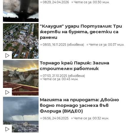
08:29, 24.04.2026
Чете се за: 00:30 мин.
"Клаудия" удари Португалия: Три
жертви на бурята, десетки са
ранени
08:55, 16.11.2025 (обновена)
Чете се за: 00:37 мин.
Торнадо край Париж: Загина
строителен работник
07:53, 21.10.2025 (обновена)
Чете се за: 00:45 мин.
Магията на природата: Двойно
водно торнадо заснеха във
Флорида (ВИДЕО)
06:56, 24.06.2025
Чете се за: 00:32 мин.