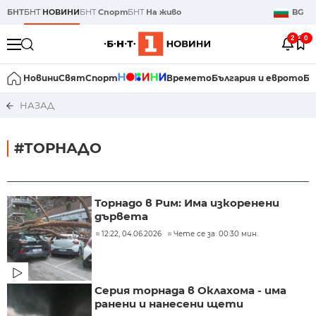
БНТ
БНТ
НОВИНИ
БНТ
Спорт
БНТ
На живо
BG
2
0
Новини
Свят
Спорт
Времето
България и еврото
Би
НАЗАД
#ТОРНАДО
Торнадо в Рим: Има изкоренени
дървета
12:22, 04.06.2026
Чете се за: 00:30 мин.
Серия торнада в Оклахома - има
ранени и нанесени щети