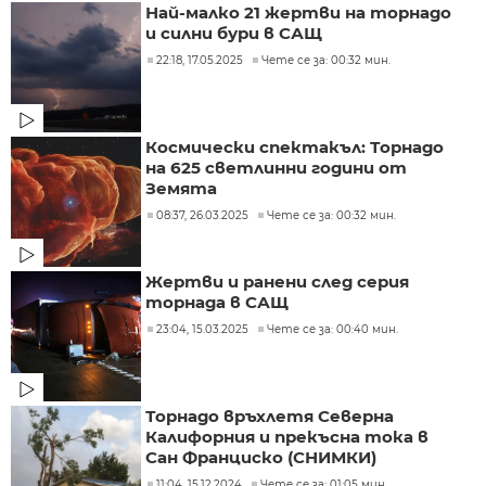
Най-малко 21 жертви на торнадо
и силни бури в САЩ
22:18, 17.05.2025
Чете се за: 00:32 мин.
Космически спектакъл: Торнадо
на 625 светлинни години от
Земята
08:37, 26.03.2025
Чете се за: 00:32 мин.
Жертви и ранени след серия
торнада в САЩ
23:04, 15.03.2025
Чете се за: 00:40 мин.
Торнадо връхлетя Северна
Калифорния и прекъсна тока в
Сан Франциско (СНИМКИ)
11:04, 15.12.2024
Чете се за: 01:05 мин.