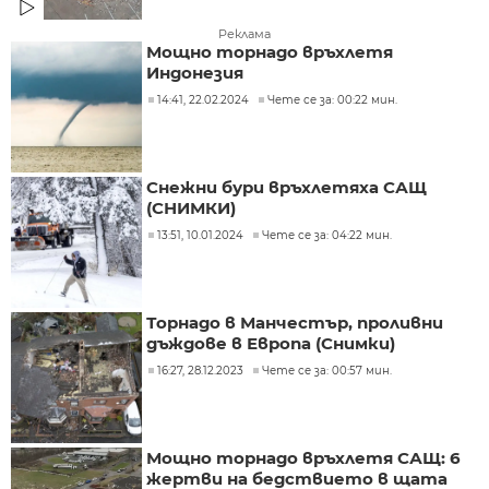
Реклама
Мощно торнадо връхлетя
Индонезия
14:41, 22.02.2024
Чете се за: 00:22 мин.
Снежни бури връхлетяха САЩ
(СНИМКИ)
13:51, 10.01.2024
Чете се за: 04:22 мин.
Торнадо в Манчестър, проливни
дъждове в Европа (Снимки)
16:27, 28.12.2023
Чете се за: 00:57 мин.
Мощно торнадо връхлетя САЩ: 6
жертви на бедствието в щата