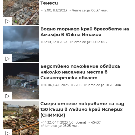
Тенеси
12:00, 11.12.2023
Чете се за: 00:37 мин.
Водно торнадо край бреговете на
Амалфи в Южна Италия
22:10, 22.11.2023
Чете се за: 00:22 мин.
Бедствено положение обявиха
няколко населени места в
Силистренска област
20:06, 04.11.2023
7206
Чете се за: 01:20 мин.
Смерч отнесе покривите на над
150 къщи в Лъвино край Исперих
(СНИМКИ)
14:32, 04.11.2023 (обновена)
45437
Чете се за: 05:25 мин.