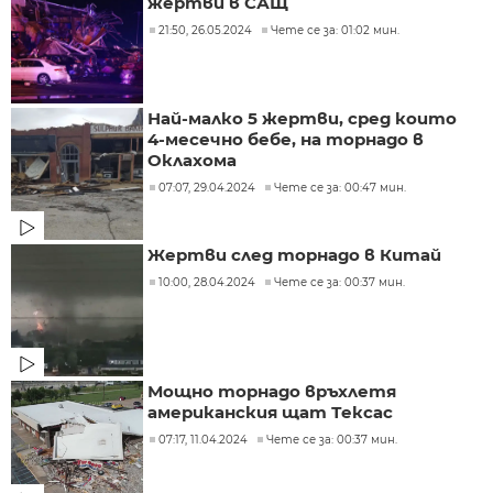
жертви в САЩ
21:50, 26.05.2024
Чете се за: 01:02 мин.
Най-малко 5 жертви, сред които
4-месечно бебе, на торнадо в
Оклахома
07:07, 29.04.2024
Чете се за: 00:47 мин.
Жертви след торнадо в Китай
10:00, 28.04.2024
Чете се за: 00:37 мин.
Мощно торнадо връхлетя
американския щат Тексас
07:17, 11.04.2024
Чете се за: 00:37 мин.