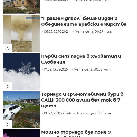
"Прашен дявол" беше видян в
Обединените арабски емирства
06:35, 25.10.2024
Чете се за: 00:27 мин.
Първи сняг падна в Хърватия и
Словения
17:32, 13.09.2024
Чете се за: 00:30 мин.
Торнадо и гръмотевични бури в
САЩ: 300 000 души без ток в 7
щата
06:23, 28.05.2024
Чете се за: 01:05 мин.
Мощно торнадо взе поне 9