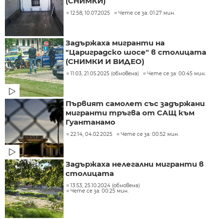
(СНИМКИ)
12:58, 10.07.2025
Чете се за: 01:27 мин.
Задържаха мигранти на
"Цариградско шосе" в столицата
(СНИМКИ И ВИДЕО)
11:03, 21.05.2025 (обновена)
Чете се за: 00:45 мин.
Първият самолет със задържани
мигранти тръгва от САЩ към
Гуантанамо
22:14, 04.02.2025
Чете се за: 00:52 мин.
Задържаха нелегални мигранти в
столицата
13:53, 25.10.2024 (обновена)
Чете се за: 00:25 мин.