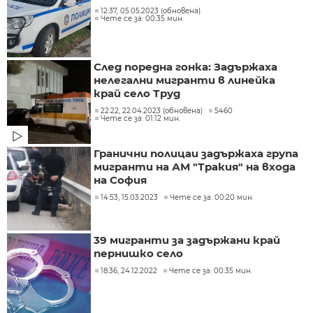
12:37, 05.05.2023 (обновена)
Чете се за: 00:35 мин.
След поредна гонка: Задържаха
нелегални мигранти в линейка
край село Труд
22:22, 22.04.2023 (обновена)
5460
Чете се за: 01:12 мин.
Гранични полицаи задържаха група
мигранти на АМ "Тракия" на входа
на София
14:53, 15.03.2023
Чете се за: 00:20 мин.
39 мигранти за задържани край
пернишко село
18:36, 24.12.2022
Чете се за: 00:35 мин.