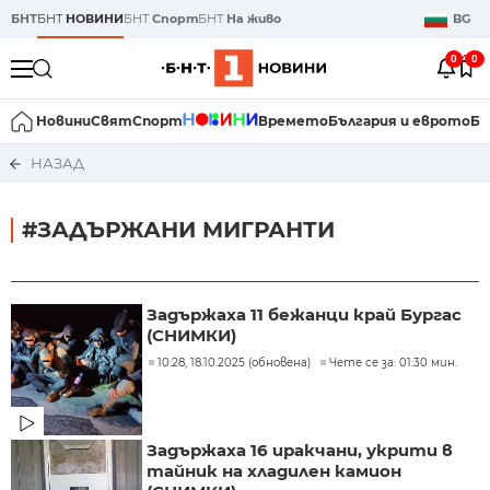
БНТ
БНТ
НОВИНИ
БНТ
Спорт
БНТ
На живо
BG
0
0
Новини
Свят
Спорт
Времето
България и еврото
Би
НАЗАД
#ЗАДЪРЖАНИ МИГРАНТИ
Задържаха 11 бежанци край Бургас
(СНИМКИ)
10:28, 18.10.2025 (обновена)
Чете се за: 01:30 мин.
Задържаха 16 иракчани, укрити в
тайник на хладилен камион ​