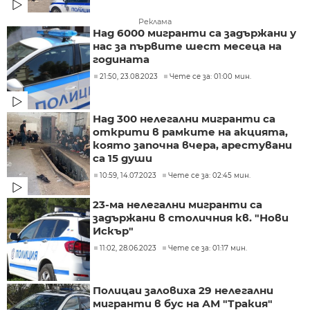
Реклама
Над 6000 мигранти са задържани у
нас за първите шест месеца на
годината
21:50, 23.08.2023
Чете се за: 01:00 мин.
Над 300 нелегални мигранти са
открити в рамките на акцията,
която започна вчера, арестувани
са 15 души
10:59, 14.07.2023
Чете се за: 02:45 мин.
23-ма нелегални мигранти са
задържани в столичния кв. "Нови
Искър"
11:02, 28.06.2023
Чете се за: 01:17 мин.
Полицаи заловиха 29 нелегални
мигранти в бус на АМ "Тракия"