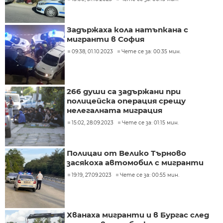
Задържаха кола натъпкана с
мигранти в София
09:38, 01.10.2023
Чете се за: 00:35 мин.
266 души са задържани при
полицейска операция срещу
нелегалната миграция
15:02, 28.09.2023
Чете се за: 01:15 мин.
Полицаи от Велико Търново
засякоха автомобил с мигранти
19:19, 27.09.2023
Чете се за: 00:55 мин.
Хванаха мигранти и в Бургас след