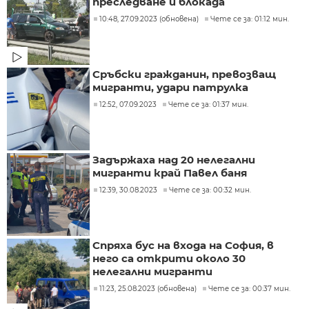
преследване и блокада
10:48, 27.09.2023 (обновена)
Чете се за: 01:12 мин.
Сръбски гражданин, превозващ
мигранти, удари патрулка
12:52, 07.09.2023
Чете се за: 01:37 мин.
Задържаха над 20 нелегални
мигранти край Павел баня
12:39, 30.08.2023
Чете се за: 00:32 мин.
Спряха бус на входа на София, в
него са открити около 30
нелегални мигранти
11:23, 25.08.2023 (обновена)
Чете се за: 00:37 мин.