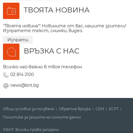
ТВОЯТА НОВИНА
"Твоята новина"! Новините от вас, нашите зрители!
Изпратете текст, снимки, видео.
Изпрати
ВРЪЗКА С НАС
Всичко най-важно в твоя телефон
02 814 2100
news@bnt.bg
Общи условия за ползване
Обратна връзка
СЕМ
ECPT
Политика за защита на личните данни
©БНТ. Всички права запазени