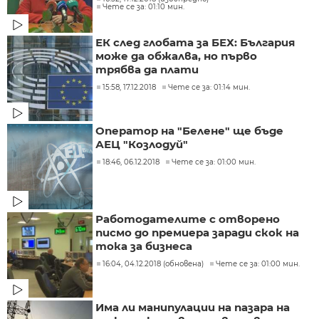
Чете се за: 01:10 мин.
ЕК след глобата за БЕХ: България
може да обжалва, но първо
трябва да плати
15:58, 17.12.2018
Чете се за: 01:14 мин.
Оператор на "Белене" ще бъде
АЕЦ "Козлодуй"
18:46, 06.12.2018
Чете се за: 01:00 мин.
Работодателите с отворено
писмо до премиера заради скок на
тока за бизнеса
16:04, 04.12.2018 (обновена)
Чете се за: 01:00 мин.
Има ли манипулации на пазара на