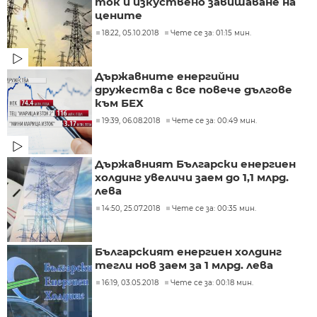
ток и изкуствено завишаване на
цените
18:22, 05.10.2018
Чете се за: 01:15 мин.
Държавните енергийни
дружества с все повече дългове
към БЕХ
19:39, 06.08.2018
Чете се за: 00:49 мин.
Държавният Български енергиен
холдинг увеличи заем до 1,1 млрд.
лева
14:50, 25.07.2018
Чете се за: 00:35 мин.
Българският енергиен холдинг
тегли нов заем за 1 млрд. лева
16:19, 03.05.2018
Чете се за: 00:18 мин.