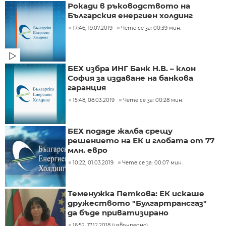
Рокади в ръководството на
Българския енергиен холдинг
17:46, 19.07.2019
Чете се за: 00:39 мин.
БЕХ избра ИНГ Банк Н.В. – клон
София за издаване на банкова
гаранция
15:48, 08.03.2019
Чете се за: 00:28 мин.
БЕХ подаде жалба срещу
решението на ЕК и глобата от 77
млн. евро
10:22, 01.03.2019
Чете се за: 00:07 мин.
Теменужка Петкова: ЕК искаше
дружеството "Булгартрансгаз"
да бъде приватизирано
16:52, 17.12.2018 (извънредно)