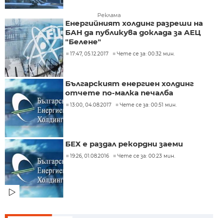
Реклама
Енергийният холдинг разреши на
БАН да публикува доклада за АЕЦ
"Белене"
17:47, 05.12.2017
Чете се за: 00:32 мин.
Българският енергиен холдинг
отчете по-малка печалба
13:00, 04.08.2017
Чете се за: 00:51 мин.
БЕХ е раздал рекордни заеми
19:26, 01.08.2016
Чете се за: 00:23 мин.