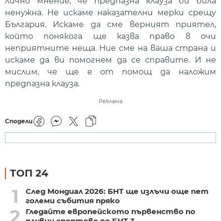
лично мнение, че предпазна клауза би била
ненужна. Не искаме наказателни мерки срещу
България. Искаме да сме верният приятел,
който понякога ще казва право в очи
неприятните неща. Ние сме на ваша страна и
искаме да ви помогнем да се справите. И не
мислим, че ще е от помощ да наложим
предпазна клауза.
Реклама
Сподели
ТОП 24
1
След Мондиал 2026: БНТ ще излъчи още пет
големи събития пряко
2
Гледайте европейското първенство по
плувни спортове по БНТ 3