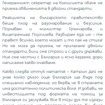
Генералният секретар на Комисията обаче не
приема обвиненията в двойни стандарти.
Реакцията на българското правителство
беше плод на разочарование и безсилие.
Познавам и министър Грънчарова, и
вицепремиер Плугчиева. Разбирам яда им – те
правят всичко, което могат и то пак не стига!
Но не мога да приема, че прилагаме двойни
стандарти, били сме строги и с други държави.
Ние сме честни с България и ясно казахме, дори
написахме какво очакваме.
Какво следва оттук нататък – Катрин Дей не
знае колко дълго още България ще бъде под
специално наблюдение, но вярва, че в страната
има достатъчно политическа воля. И добави, че
инвестицията под формата на помощ за
България си заслужава. Все в този дух тя изрази