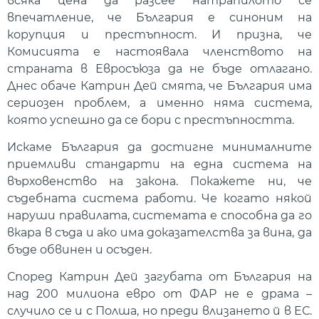
всяка цена да разсее натрапилото се
впечатление, че България е синоним на
корупция и престъпност. И призна, че
Комисията е настоявала членството на
страната в Евросъюза да не бъде отлагано.
Днес обаче Катрин Дей смята, че България има
сериозен проблем, а именно няма система,
която успешно да се бори с престъпността.
Искаме България да достигне минималните
приемливи стандарти на една система на
върховенство на закона. Покажете ни, че
съдебната система работи. Че когато някой
наруши правилата, системата е способна да го
вкара в съда и ако има доказателства за вина, да
бъде обвинен и осъден.
Според Катрин Дей загубата от България на
над 200 милиона евро от ФАР не е драма –
случило се и с Полша, но преди влизането й в ЕС.