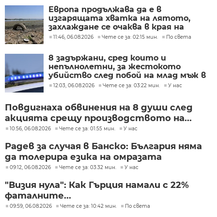
Европа продължава да е в
изгарящата хватка на лятото,
захлаждане се очаква в края на
седмицата
11:46, 06.08.2026
Чете се за: 02:15 мин.
По света
8 задържани, сред които и
непълнолетни, за жестокото
убийство след побой на млад мъж в
Пловдив
12:03, 06.08.2026
Чете се за: 03:22 мин.
У нас
Повдигнаха обвинения на 8 души след
акцията срещу производството на...
10:56, 06.08.2026
Чете се за: 01:55 мин.
У нас
Радев за случая в Банско: България няма
да толерира езика на омразата
09:12, 06.08.2026
Чете се за: 03:32 мин.
У нас
"Визия нула": Как Гърция намали с 22%
фаталните...
09:59, 06.08.2026
Чете се за: 10:42 мин.
По света