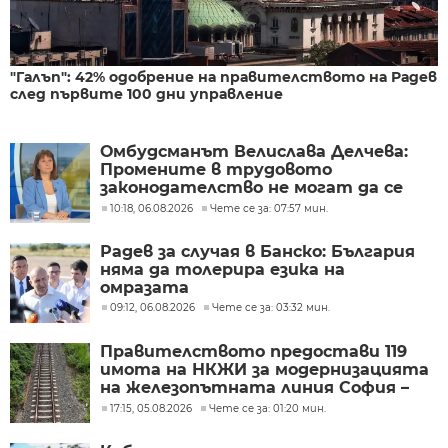
"Галъп": 42% одобрение на правителството на Радев
след първите 100 дни управление
Омбудсманът Велислава Делчева:
Промените в трудовото
законодателство не могат да се
правят през бюджета
10:18, 06.08.2026
Чете се за: 07:57 мин.
Радев за случая в Банско: България
няма да толерира езика на
омразата
09:12, 06.08.2026
Чете се за: 03:32 мин.
Правителството предостави 119
имота на НКЖИ за модернизацията
на железопътната линия София –
Пловдив
17:15, 05.08.2026
Чете се за: 01:20 мин.