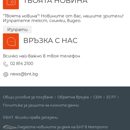
ТВОЯТА НОВИНА
"Твоята новина"! Новините от вас, нашите зрители!
Изпратете текст, снимки, видео.
Изпрати
ВРЪЗКА С НАС
Всичко най-важно в твоя телефон
02 814 2100
news@bnt.bg
Общи условия за ползване
Обратна връзка
СЕМ
ECPT
Политика за защита на личните данни
©БНТ. Всички права запазени
Гледайте новините за деня на БНТ в Метрото