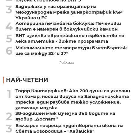
3
Задържаха у нас организатор на
международна мрежа за наркотрафик към
Украйна и ЕС
4
Лотарийна печалба на боклука: Печеливш
билет е намерен в боклукчийски камион
5
БНТ излъчва европейското първенство по
лека атлетика - вижте програмата
6
Максималните температури в четвъртък
ще са между 32° и 37°
Реклама
НАЙ-ЧЕТЕНИ
1
Тодор Кантарджиев: Ако 200 души са ухапани
от комар, носещ вируса на Западнонилската
треска, един развива тежко усложнение,
засягащо мозъка
2
38-годишен мъж изчезна във водите на
язовир „Доспат“
3
България посреща чудотворната икона на
Света Богородица – "Хавайска"