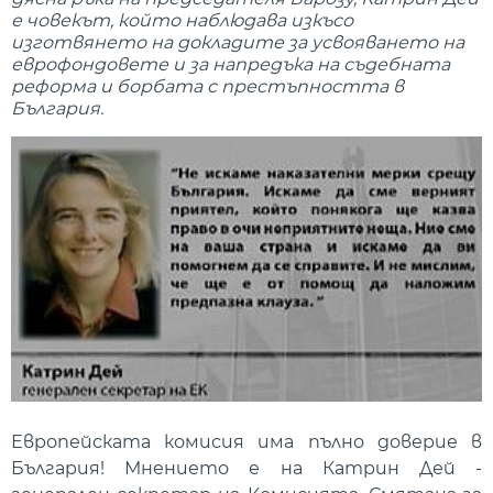
е човекът, който наблюдава изкъсо
изготвянето на докладите за усвояването на
еврофондовете и за напредъка на съдебната
реформа и борбата с престъпността в
България.
Европейската комисия има пълно доверие в
България! Мнението е на Катрин Дей -