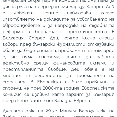
генерален секретар на Комисията. Смятана за
дясна ръка на председателя Барозу, Катрин Дей
е човекът, който наблюдава изкъсо
изготвянето на докладите за усвояването на
еврофондовете и за напредъка на съдебната
реформа и борбата с престъпността в
България. Според Дей, която късно снощи
говори пред български журналисти, отказвайки
обаче да бъде снимана, проблемът на България
е, че няма система, която да работи
ефективно срещу финансовите измами и
престъпленията въобще. Дей обаче е на
мнение, че решението за приемането на
страната в Евросъюза е било правилно и
сподели, че през 2006-та година Европейската
комисия се изявила като гарант за България
пред скептиците от Западна Европа.
Дясната ръка на Жозе Мануел Барозу иска на