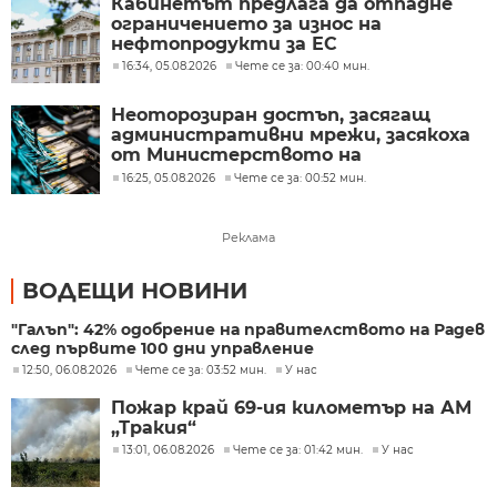
Кабинетът предлага да отпадне
ограничението за износ на
нефтопродукти за ЕС
16:34, 05.08.2026
Чете се за: 00:40 мин.
Неоторозиран достъп, засягащ
административни мрежи, засякоха
от Министерството на
иновациите
16:25, 05.08.2026
Чете се за: 00:52 мин.
Реклама
ВОДЕЩИ НОВИНИ
"Галъп": 42% одобрение на правителството на Радев
след първите 100 дни управление
12:50, 06.08.2026
Чете се за: 03:52 мин.
У нас
Пожар край 69-ия километър на АМ
„Тракия“
13:01, 06.08.2026
Чете се за: 01:42 мин.
У нас