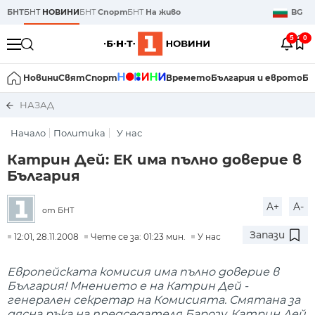
БНТ
БНТ
НОВИНИ
БНТ
Спорт
БНТ
На живо
BG
5
0
Новини
Свят
Спорт
Времето
България и еврото
Би
НАЗАД
Начало
Политика
У нас
Катрин Дей: ЕК има пълно доверие в
България
A+
A-
от БНТ
Запази
12:01, 28.11.2008
Чете се за: 01:23 мин.
У нас
Европейската комисия има пълно доверие в
България! Мнението е на Катрин Дей -
генерален секретар на Комисията. Смятана за
дясна ръка на председателя Барозу, Катрин Дей