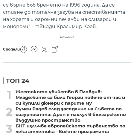
се върне във времето на 1996 година. Да се
стигне до тотална загуба на спестяванията
на хората и огромни печалби на олигарси и
монополи" - твърди Красимир Коев.
Реклама
Сподели
ТОП 24
1
Жестокото убийство в Пловдив:
Младежите са били Георги повече от час и
си купили дюнери с парите му
2
Румен Радев след заседание на Съвета по
сигурността: Дрон е нахлул в българското
въздушно пространство
3
БНТ излъчва европейското първенство по
лека атлетика - вижте програмата