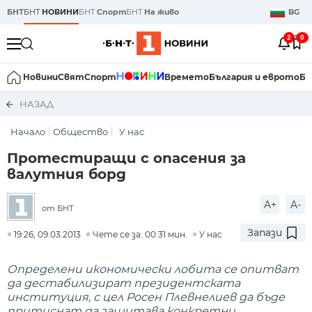
БНТ
БНТ
НОВИНИ
БНТ
Спорт
БНТ
На живо
BG
2
0
Новини
Свят
Спорт
Времето
България и еврото
Би
НАЗАД
Начало
Общество
У нас
Протестиращи с опасения за
валутния борд
A+
A-
от БНТ
Запази
19:26, 09.03.2013
Чете се за: 00:31 мин.
У нас
Определени икономически лобита се опитват
да дестабилизират президентската
институция, с цел Росен Плевнелиев да бъде
притиснат да защитава конкретни