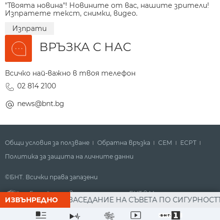
"Твоята новина"! Новините от вас, нашите зрители!
Изпратете текст, снимки, видео.
Изпрати
ВРЪЗКА С НАС
Всичко най-важно в твоя телефон
02 814 2100
news@bnt.bg
Общи условия за ползване
Обратна връзка
СЕМ
ECPT
Политика за защита на личните данни
©БНТ. Всички права запазени
Гледайте новините за деня на БНТ в Метрото
 РАДЕВ СЛЕД ЗАСЕДАНИЕ НА СЪВЕТА ПО СИГУРНОСТТА: Д
ИЗВЪНРЕДНО