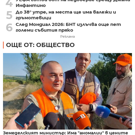
4
Инфантино
5
До 38° утре, на места ще има валежи и
гръмотевици
6
След Мондиал 2026: БНТ излъчва още пет
големи събития пряко
Реклама
ОЩЕ ОТ: ОБЩЕСТВО
Земеделският министър: Има "аномалии" в цените