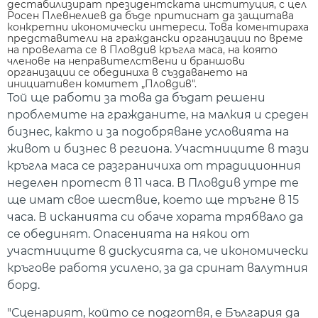
дестабилизират президентската институция, с цел
Росен Плевнелиев да бъде притиснат да защитава
конкретни икономически интереси. Това коментираха
представители на граждански организации по време
на провелата се в Пловдив кръгла маса, на която
членове на неправителствени и браншови
организации се обединиха в създаването на
инициативен комитет „Пловдив".
Той ще работи за това да бъдат решени
проблемите на гражданите, на малкия и среден
бизнес, както и за подобряване условията на
живот и бизнес в региона. Участниците в тази
кръгла маса се разграничиха от традиционния
неделен протест в 11 часа. В Пловдив утре те
ще имат свое шествие, което ще тръгне в 15
часа. В исканията си обаче хората трябвало да
се обединят. Опасенията на някои от
участниците в дискусията са, че икономически
кръгове работя усилено, за да сринат валутния
борд.
"Сценарият, който се подготвя, е България да