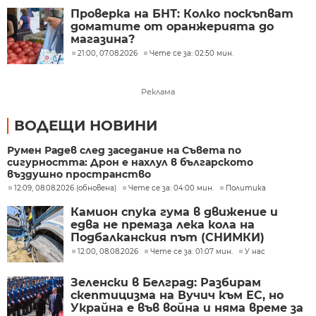
Проверка на БНТ: Колко поскъпват
доматите от оранжерията до
магазина?
21:00, 07.08.2026
Чете се за: 02:50 мин.
Реклама
ВОДЕЩИ НОВИНИ
Румен Радев след заседание на Съвета по
сигурността: Дрон е нахлул в българското
въздушно пространство
12:09, 08.08.2026 (обновена)
Чете се за: 04:00 мин.
Политика
Камион спука гума в движение и
едва не премаза лека кола на
Подбалканския път (СНИМКИ)
12:00, 08.08.2026
Чете се за: 01:07 мин.
У нас
Зеленски в Белград: Разбирам
скептицизма на Вучич към ЕС, но
Украйна е във война и няма време за