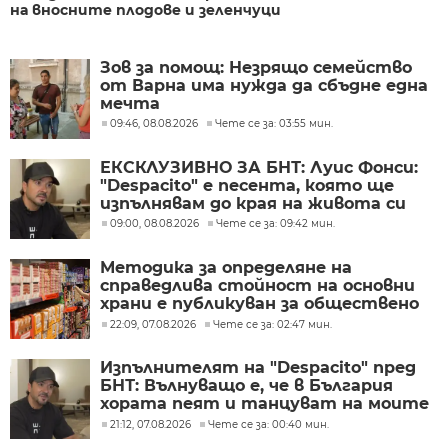
на вносните плодове и зеленчуци
Зов за помощ: Незрящо семейство
от Варна има нужда да сбъдне една
мечта
09:46, 08.08.2026
Чете се за: 03:55 мин.
ЕКСКЛУЗИВНО ЗА БНТ: Луис Фонси:
"Despacito" е песента, която ще
изпълнявам до края на живота си
09:00, 08.08.2026
Чете се за: 09:42 мин.
Методика за определяне на
справедлива стойност на основни
храни е публикуван за обществено
обсъждане
22:09, 07.08.2026
Чете се за: 02:47 мин.
Изпълнителят на "Despacito" пред
БНТ: Вълнуващо е, че в България
хората пеят и танцуват на моите
песни
21:12, 07.08.2026
Чете се за: 00:40 мин.