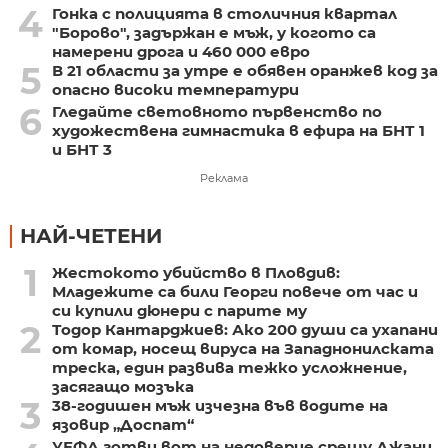
4
Гонка с полицията в столичния квартал
"Борово", задържан е мъж, у когото са
намерени дрога и 460 000 евро
5
В 21 области за утре е обявен оранжев код за
опасно високи температури
6
Гледайте световното първенство по
художествена гимнастика в ефира на БНТ 1
и БНТ 3
Реклама
НАЙ-ЧЕТЕНИ
1
Жестокото убийство в Пловдив:
Младежите са били Георги повече от час и
си купили дюнери с парите му
2
Тодор Кантарджиев: Ако 200 души са ухапани
от комар, носещ вируса на Западнонилската
треска, един развива тежко усложнение,
засягащо мозъка
3
38-годишен мъж изчезна във водите на
язовир „Доспат“
УЕФА готви вот на недоверие срещу Джани