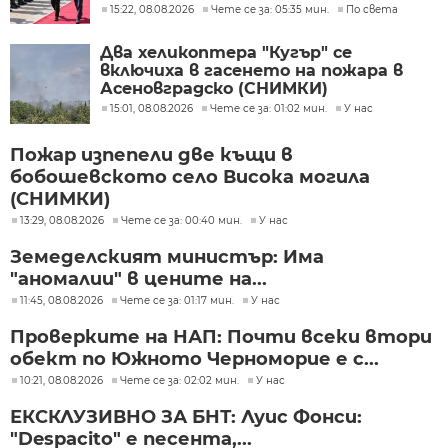
скептицизъм
15:22, 08.08.2026
Чете се за: 05:35 мин.
По света
Два хеликоптера "Кугър" се
включиха в гасенето на пожара в
Асеновградско (СНИМКИ)
15:01, 08.08.2026
Чете се за: 01:02 мин.
У нас
Пожар изпепели две къщи в
бобошевското село Висока могила
(СНИМКИ)
13:29, 08.08.2026
Чете се за: 00:40 мин.
У нас
Земеделският министър: Има
"аномалии" в цените на...
11:45, 08.08.2026
Чете се за: 01:17 мин.
У нас
Проверките на НАП: Почти всеки втори
обект по Южното Черноморие е с...
10:21, 08.08.2026
Чете се за: 02:02 мин.
У нас
ЕКСКЛУЗИВНО ЗА БНТ: Луис Фонси:
"Despacito" е песента,...