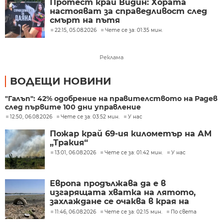
Протест край Видин: Хората
настояват за справедливост след
смърт на пътя
22:15, 05.08.2026
Чете се за: 01:35 мин.
Реклама
ВОДЕЩИ НОВИНИ
"Галъп": 42% одобрение на правителството на Радев
след първите 100 дни управление
12:50, 06.08.2026
Чете се за: 03:52 мин.
У нас
Пожар край 69-ия километър на АМ
„Тракия“
13:01, 06.08.2026
Чете се за: 01:42 мин.
У нас
Европа продължава да е в
изгарящата хватка на лятото,
захлаждане се очаква в края на
седмицата
11:46, 06.08.2026
Чете се за: 02:15 мин.
По света