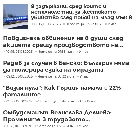
8 задържани, сред които и
непълнолетни, за жестокото
убийство след побой на млад мъж в
Пловдив
12:03, 06.08.2026
Чете се за: 03:22 мин.
У нас
Повдигнаха обвинения на 8 души след
акцията срещу производството на...
10:56, 06.08.2026
Чете се за: 01:55 мин.
У нас
Радев за случая в Банско: България няма
да толерира езика на омразата
09:12, 06.08.2026
Чете се за: 03:32 мин.
У нас
"Визия нула": Как Гърция намали с 22%
фаталните...
09:59, 06.08.2026
Чете се за: 10:42 мин.
По света
Омбудсманът Велислава Делчева:
Промените в трудовото...
10:18, 06.08.2026
Чете се за: 07:57 мин.
У нас