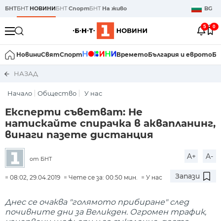
БНТ
БНТ
НОВИНИ
БНТ
Спорт
БНТ
На живо
BG
5
0
Новини
Свят
Спорт
Времето
България и еврото
Би
НАЗАД
Начало
Общество
У нас
Експерти съветват: Не
натискайте спирачка в аквапланинг,
винаги пазете дистанция
A+
A-
от БНТ
Запази
08:02, 29.04.2019
Чете се за: 00:50 мин.
У нас
Днес се очаква "голямото прибиране" след
почивните дни за Великден. Огромен трафик,