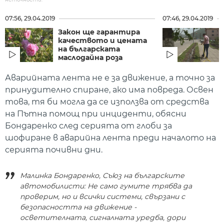
07:56, 29.04.2019
07:46, 29.04.2019
Закон ще гарантира
качеството и цената
на българската
маслодайна роза
Аварийната лента не е за движение, а точно за
принудително спиране, ако има повреда. Освен
това, тя би могла да се използва от средства
на Пътна помощ при инциденти, обясни
Бондаренко след серията от глоби за
шофиране в аварийна лента преди началото на
серията почивни дни.
Малинка Бондаренко, Съюз на българските
автомобилисти: Не само гумите трябва да
проверим, но и всички системи, свързани с
безопасността на движение -
осветителната, сигналната уредба, дори