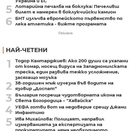
Украйна и ЕС
5
Лотарийна печалба на боклука: Печеливш
билет е намерен в боклукчийски камион
6
БНТ излъчва европейското първенство по
лека атлетика - вижте програмата
Реклама
НАЙ-ЧЕТЕНИ
1
Тодор Кантарджиев: Ако 200 души са ухапани
от комар, носещ вируса на Западнонилската
треска, един развива тежко усложнение,
засягащо мозъка
2
38-годишен мъж изчезна във водите на
язовир „Доспат“
3
България посреща чудотворната икона на
Света Богородица – "Хавайска"
4
УЕФА готви вот на недоверие срещу Джани
Инфантино
5
Ива Михайлова: Полицаят, направил
измерванията за експертизата на
прокуратурата, няма необходимото