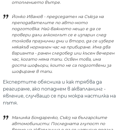
отоплението вътре.
Йонко Иванов - председател на Съюза на
преподавателите по авто-мото
подготовка: Най-важното нещо е да се
провери дали алкохолът се е изпарил след
толкова празнични дни и второ, да се избере
някакъв нормален час на прибиране. Има два
варианта - ранен следобед или късен вечерен
час, когато няма тапи. Освен това, има
доста шофьори, които не са подготвени за
шофиране в тапи.
Експертите обясниха и как трябва да
реагираме, ако попаднем в аквапланинг -
явление, случващо се при мокра настилка на
пътя.
Малинка Бондаренко, Съюз на българските
автомобилисти: Последната глупост по
време на аквапланинг е да се натисне педала