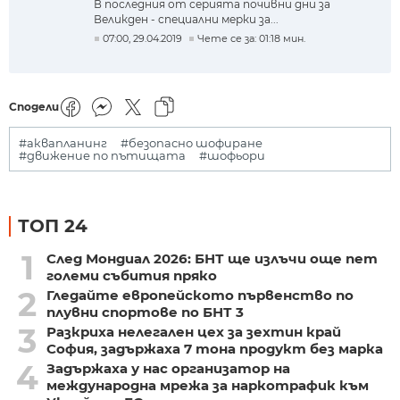
В последния от серията почивни дни за
Великден - специални мерки за...
07:00, 29.04.2019
Чете се за: 01:18 мин.
Сподели
#аквапланинг
#безопасно шофиране
#движение по пътищата
#шофьори
ТОП 24
1
След Мондиал 2026: БНТ ще излъчи още пет
големи събития пряко
2
Гледайте европейското първенство по
плувни спортове по БНТ 3
3
Разкриха нелегален цех за зехтин край
София, задържаха 7 тона продукт без марка
4
Задържаха у нас организатор на
международна мрежа за наркотрафик към