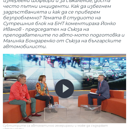
изнервени шофьори и за съжаление, доста
често пътни инциденти. Как да избегнем
задръстванията и как да се приберем
безпроблемно? Темата в студиото на
Сутрешния блок на БНТ коментираха Йонко
Иванов - председател на Съюза на
преподавателите по авто-мото подготовка и
Малинка Бондаренко от Съюза на българските
автомобилисти.
Субтитрите са автоматично генерирани и може да съдържат
неточности.