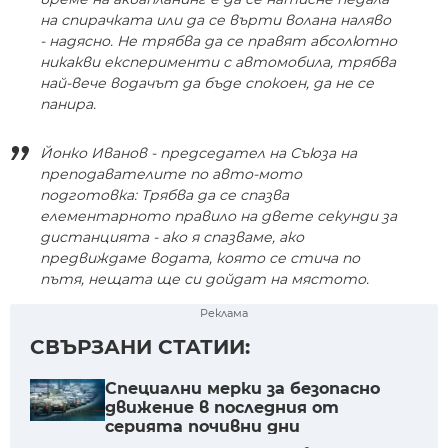
на спирачката или да се върти волана наляво
- надясно. Не трябва да се правят абсолютно
никакви експерименти с автомобила, трябва
най-вече водачът да бъде спокоен, да не се
панира.
Йонко Иванов - председател на Съюза на
преподавателите по авто-мото
подготовка: Трябва да се спазва
елементарното правило на двете секунди за
дистанцията - ако я спазваме, ако
предвиждаме водата, която се стича по
пътя, нещата ще си дойдат на мястото.
Реклама
СВЪРЗАНИ СТАТИИ:
Специални мерки за безопасно
движение в последния от
серията почивни дни