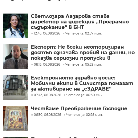
Светлозара Лазарова става
директор на дирекция „Програмно
съдържание“ в БНТ
12:43, 06.08.2026
Чете се за: 02:57 мин.
Експерт: Не всеки неоторизиран
достъп означава пробив на данни, но
показва сериозни пропуски в
киберсигурността
08:15, 06.08.2026
Чете се за: 05:52 мин.
Електронното здравно досие:
Мобилни екипи в Силистра помагат
за активиране на „еЗДРАВЕ“
07:43, 06.08.2026
Чете се за: 00:50 мин.
Честваме Преображение Господне
06:30, 06.08.2026
Чете се за: 02:25 мин.