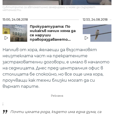
Субтитрите са автоматично генерирани и може да съдържат
неточности.
15:00, 24.08.2018
12:53, 24.08.2018
Прокуратурата: По
никакъв начин няма да
се наруши
правораздаването...
Наплив от хора, желаещи да възстановят
неизтеклата част на прекратените
застрахователни договори, е имало в началото
на седмицата. Днес пред централния офис в
столицата бе спокойно, но все още има хора,
проучващи как техни близки могат да си
върнат парите.
Реклама
;
Почти цялата рода, където има една дума, са