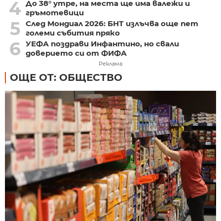
4
До 38° утре, на места ще има валежи и
гръмотевици
5
След Мондиал 2026: БНТ излъчва още пет
големи събития пряко
6
УЕФА поздрави Инфантино, но свали
доверието си от ФИФА
Реклама
ОЩЕ ОТ: ОБЩЕСТВО