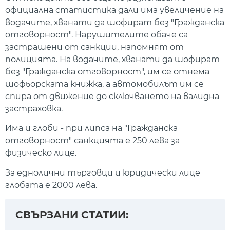
официална статистика дали има увеличение на
водачите, хванати да шофират без "Гражданска
отговорност". Нарушителите обаче са
застрашени от санкции, напомнят от
полицията. На водачите, хванати да шофират
без "Гражданска отговорност", им се отнема
шофьорската книжка, а автомобилът им се
спира от движение до сключването на валидна
застраховка.
Има и глоби - при липса на "Гражданска
отговорност" санкцията е 250 лева за
физическо лице.
За еднолични търговци и юридически лице
глобата е 2000 лева.
СВЪРЗАНИ СТАТИИ: