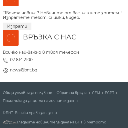
"Твоята новина"! Новините от вас, нашите зрители!
Изпратете текст, снимки, видео.
Изпрати
ВРЪЗКА С НАС
Всичко най-важно в твоя телефон
02 814 2100
news@bnt.bg
Общи условия за ползване
Обратна връзка
СЕМ
ECPT
Политика за защита на личните данни
©БНТ. Всички права запазени
Гледайте новините за деня на БНТ в Метрото