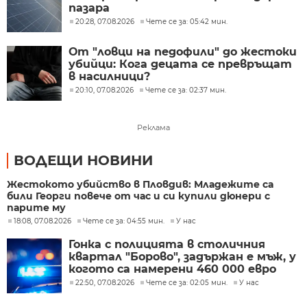
пазара
20:28, 07.08.2026
Чете се за: 05:42 мин.
От "ловци на педофили" до жестоки
убийци: Кога децата се превръщат
в насилници?
20:10, 07.08.2026
Чете се за: 02:37 мин.
Реклама
ВОДЕЩИ НОВИНИ
Жестокото убийство в Пловдив: Младежите са
били Георги повече от час и си купили дюнери с
парите му
18:08, 07.08.2026
Чете се за: 04:55 мин.
У нас
Гонка с полицията в столичния
квартал "Борово", задържан е мъж, у
когото са намерени 460 000 евро
22:50, 07.08.2026
Чете се за: 02:05 мин.
У нас