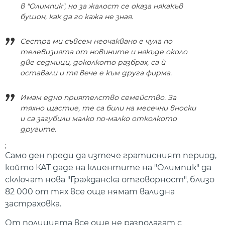
в "Олимпик", но за жалост се оказа някакъв
бушон, как да го кажа не зная.
Сестра ми съвсем неочаквано е чула по
телевизията от новините и някъде около
две седмици, доколкото разбрах, са ѝ
оставали и тя вече е към друга фирма.
Имам едно приятелство семейство. За
тяхно щастие, те са били на месечни вноски
и са загубили малко по-малко отколкото
другите.
;
Само ден преди да изтече гратисният период,
който КАТ даде на клиентите на "Олимпик" да
сключат нова "Гражданска отговорност", близо
82 000 от тях все още нямат валидна
застраховка.
От полицията все още не разполагат с