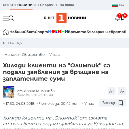
БНТ
БНТ
НОВИНИ
БНТ
Спорт
БНТ
На живо
BG
0
0
Новини
Свят
Спорт
Времето
България и еврото
Би
НАЗАД
Начало
Общество
У нас
Хиляди клиенти на "Олимпик" са
подали заявления за връщане на
заплатените суми
Йоана Миланова
A+
A-
от
Всичко от автора
Запази
17:30, 24.08.2018
Чете се за: 00:45 мин.
У нас
Хиляди клиенти на „Олимпик“ от цялата
страна вече са подали заявления за връщане на