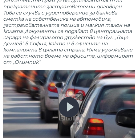
заплатените суми за неизтеклата част на
прекратените застрахователни договори.
Това се случва с удостоверение за банкова
сметка на собственика на автомобила,
застрахователната полица и малкия талон на
колата. Документи се подават в централната
сграда на фалиралото дружество на бул. „Гоце
Делчев“ в София, както и в офисите на
компанията в цялата страна. Няма удължаване
на работното време на офисите, информират
от „Олимпик“.