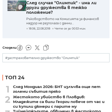
След случая "Олимпик" - има ли
други дружества в тежко
положение?
Ръководството на Комисията за финансов
надзор не разполага с данни...
18:06, 22.08.2018
Чете се за: 00:53 мин.
Сподели
#застрахователно дружество "Олимпик"
ТОП 24
1
След Мондиал 2026: БНТ излъчва още пет
големи събития пряко
2
Жестокото убийство в Пловдив:
Младежите са били Георги повече от час и
си купили дюнери с парите му
Тийнейджърите, обвинени в жестокото