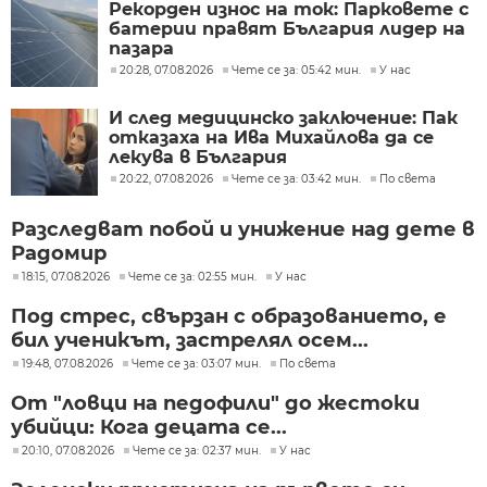
Рекорден износ на ток: Парковете с
батерии правят България лидер на
пазара
20:28, 07.08.2026
Чете се за: 05:42 мин.
У нас
И след медицинско заключение: Пак
отказаха на Ива Михайлова да се
лекува в България
20:22, 07.08.2026
Чете се за: 03:42 мин.
По света
Разследват побой и унижение над дете в
Радомир
18:15, 07.08.2026
Чете се за: 02:55 мин.
У нас
Под стрес, свързан с образованието, е
бил ученикът, застрелял осем...
19:48, 07.08.2026
Чете се за: 03:07 мин.
По света
От "ловци на педофили" до жестоки
убийци: Кога децата се...
20:10, 07.08.2026
Чете се за: 02:37 мин.
У нас