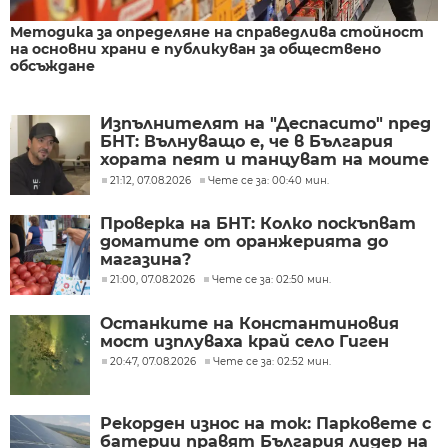
Методика за определяне на справедлива стойност
на основни храни е публикуван за обществено
обсъждане
Изпълнителят на "Деспасито" пред
БНТ: Вълнуващо е, че в България
хората пеят и танцуват на моите
песни
21:12, 07.08.2026
Чете се за: 00:40 мин.
Проверка на БНТ: Колко поскъпват
доматите от оранжерията до
магазина?
21:00, 07.08.2026
Чете се за: 02:50 мин.
Останките на Константиновия
мост изплуваха край село Гиген
20:47, 07.08.2026
Чете се за: 02:52 мин.
Рекорден износ на ток: Парковете с
батерии правят България лидер на