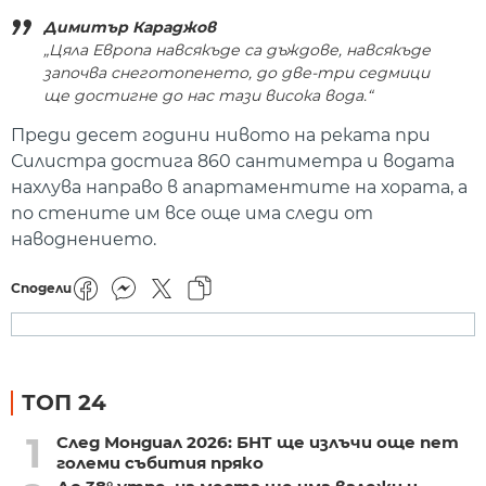
Димитър Караджов
„Цяла Европа навсякъде са дъждове, навсякъде
започва снеготопенето, до две-три седмици
ще достигне до нас тази висока вода.“
Преди десет години нивото на реката при
Силистра достига 860 сантиметра и водата
нахлува направо в апартаментите на хората, а
по стените им все още има следи от
наводнението.
Сподели
ТОП 24
1
След Мондиал 2026: БНТ ще излъчи още пет
големи събития пряко