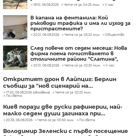
тийнейджъри
18:10, 06.08.2026
Чете се за: 04:25 мин.
У нас
В капана на фентанила: Кой
ръководи трафика и има ли изход за
пристрастените?
20:21, 06.08.2026
Чете се за: 05:22 мин.
Общество
След повече от седем месеца: Нова
фирма поема почистването в
столичните райони "Слатина",
"Подуяне" и "Изгрев"
20:31, 06.08.2026
Чете се за: 02:30 мин.
У нас
Откритият дрон в Лайпциг: Берлин
съобщи за "нов сценарий на...
17:20, 06.08.2026 (обновена)
Чете се за: 02:22 мин.
По света
Киев порази две руски рафинерии, най-
малко седем души загинаха при...
20:36, 06.08.2026
Чете се за: 00:50 мин.
По света
Володимир Зеленски с първо посещение