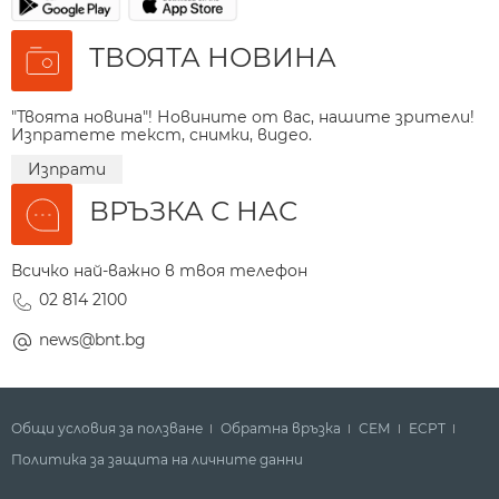
ТВОЯТА НОВИНА
"Твоята новина"! Новините от вас, нашите зрители!
Изпратете текст, снимки, видео.
Изпрати
ВРЪЗКА С НАС
Всичко най-важно в твоя телефон
02 814 2100
news@bnt.bg
Общи условия за ползване
Обратна връзка
СЕМ
ECPT
Политика за защита на личните данни