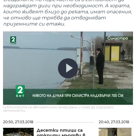
надграждат диги при необходимост. А хората,
които живеят близо до реката, имат опасения,
че отново ще трябва да отводняват
приземните си етажи.
Субтитрите са автоматично генерирани и може да съдържат
неточности.
20:50, 27.03.2018
20:40, 27.03.2018
Десетки птици са
открити мъртви в