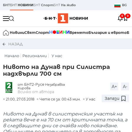
БНТ
БНТ
НОВИНИ
БНТ
Спорт
БНТ
На живо
BG
0
0
Новини
Свят
Спорт
Времето
България и еврото
Би
НАЗАД
Начало
Регионални
У нас
Нивото на Дунав при Силистра
надхвърли 700 см
БНТ2-Русе
от
Незабравка
A+
A-
Кирова
Всичко от автора
Запази
21:00, 27.03.2018
Чете се за: 00:43 мин.
У нас
Нивото на Дунав в силистренския участък на
реката вече е на 70 см от критичната точка, а
в следващите дни се очаква ново покачване.
Общините по поречието са в готовност да