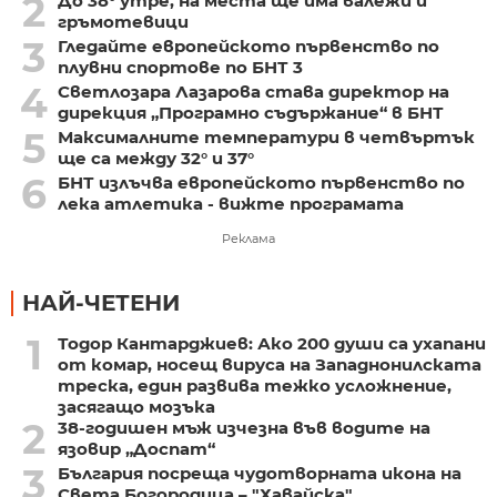
2
До 38° утре, на места ще има валежи и
гръмотевици
3
Гледайте европейското първенство по
плувни спортове по БНТ 3
4
Светлозара Лазарова става директор на
дирекция „Програмно съдържание“ в БНТ
5
Максималните температури в четвъртък
ще са между 32° и 37°
6
БНТ излъчва европейското първенство по
лека атлетика - вижте програмата
Реклама
НАЙ-ЧЕТЕНИ
1
Тодор Кантарджиев: Ако 200 души са ухапани
от комар, носещ вируса на Западнонилската
треска, един развива тежко усложнение,
засягащо мозъка
2
38-годишен мъж изчезна във водите на
язовир „Доспат“
3
България посреща чудотворната икона на
Света Богородица – "Хавайска"