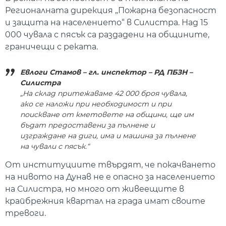
Регионалната дирекция „Пожарна безопасност
и защита на населението“ в Силистра. Над 15
000 чувала с пясък са раздадени на общините,
граничещи с реката.
Евлоги Стамов – гл. инспектор – РД ПБЗН –
Силистра
„На склад притежаваме 42 000 броя чувала,
ако се наложи при необходимост и при
поискване от кметовете на общини, ще им
бъдат предоставени за пълнене и
изграждане на диги, има и машина за пълнене
на чували с пясък.“
От институциите твърдят, че покачването
на нивото на Дунав не е опасно за населението
на Силистра, но много от живеещите в
крайбрежния квартал на града имат своите
тревоги.