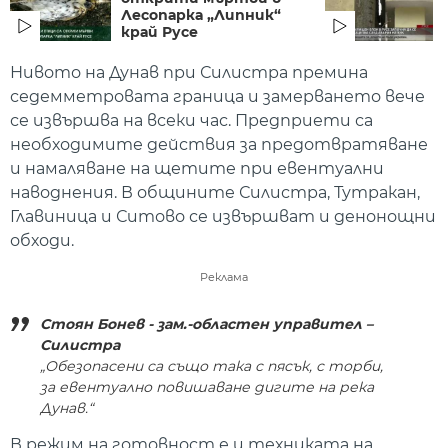
Лесопарка „Липник“
край Русе
Нивото на Дунав при Силистра премина
седемметровата граница и замерването вече
се извършва на всеки час. Предприети са
необходимите действия за предотвратяване
и намаляване на щетите при евентуални
наводнения. В общините Силистра, Тутракан,
Главиница и Ситово се извършват и денонощни
обходи.
Реклама
Стоян Бонев - зам.-областен управител –
Силистра
„Обезопасени са също така с пясък, с торби,
за евентуално повишаване дигите на река
Дунав.“
В режим на готовност е и техниката на