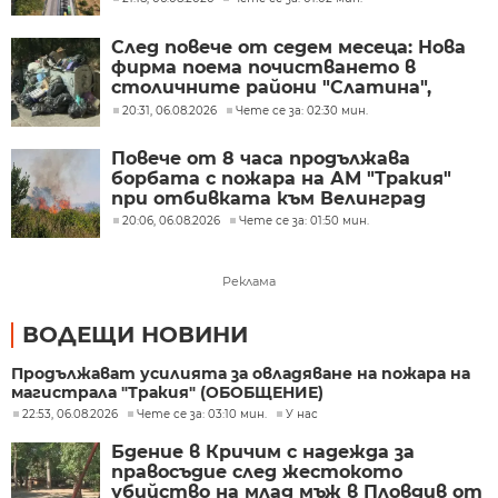
След повече от седем месеца: Нова
фирма поема почистването в
столичните райони "Слатина",
"Подуяне" и "Изгрев"
20:31, 06.08.2026
Чете се за: 02:30 мин.
Повече от 8 часа продължава
борбата с пожара на АМ "Тракия"
при отбивката към Велинград
20:06, 06.08.2026
Чете се за: 01:50 мин.
Реклама
ВОДЕЩИ НОВИНИ
Продължават усилията за овладяване на пожара на
магистрала "Тракия" (ОБОБЩЕНИЕ)
22:53, 06.08.2026
Чете се за: 03:10 мин.
У нас
Бдение в Кричим с надежда за
правосъдие след жестокото
убийство на млад мъж в Пловдив от