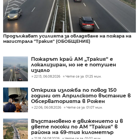
Продължават усилията за овладяване на пожара на
магистрала "Тракия" (ОБОБЩЕНИЕ)
Пожарът край АМ „Тракия“ е
локализиран, но не е потушен
изцяло
22:13, 06.08.2026
Чете се за: 01:25 мин.
Откриха изложба по повод 150
години от Априлското въстание в
Обсерваторията в Рожен
22:06, 06.08.2026
Чете се за: 01:07 мин.
Възстановено е движението и в
двете посоки по АМ "Тракия" в
района на 69-тия километър
21:18, 06.08.2026
Чете се за: 01:02 мин.