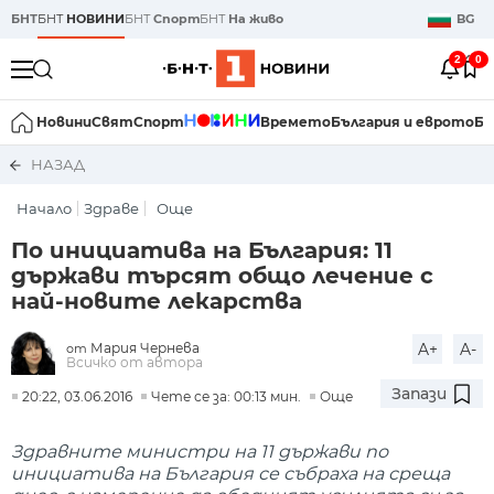
БНТ
БНТ
НОВИНИ
БНТ
Спорт
БНТ
На живо
BG
2
0
Новини
Свят
Спорт
Времето
България и еврото
Би
НАЗАД
Начало
Здраве
Още
По инициатива на България: 11
държави търсят общо лечение с
най-новите лекарства
Мария Чернева
A+
A-
от
Всичко от автора
Запази
20:22, 03.06.2016
Чете се за: 00:13 мин.
Още
Здравните министри на 11 държави по
инициатива на България се събраха на среща