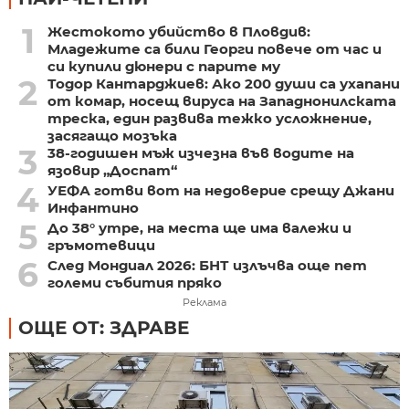
1
Жестокото убийство в Пловдив:
Младежите са били Георги повече от час и
си купили дюнери с парите му
2
Тодор Кантарджиев: Ако 200 души са ухапани
от комар, носещ вируса на Западнонилската
треска, един развива тежко усложнение,
засягащо мозъка
3
38-годишен мъж изчезна във водите на
язовир „Доспат“
4
УЕФА готви вот на недоверие срещу Джани
Инфантино
5
До 38° утре, на места ще има валежи и
гръмотевици
6
След Мондиал 2026: БНТ излъчва още пет
големи събития пряко
Реклама
ОЩЕ ОТ: ЗДРАВЕ