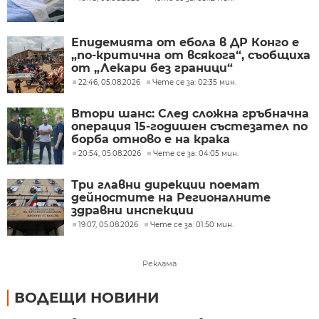
Епидемията от ебола в ДР Конго е
„по-критична от всякога“, съобщиха
от „Лекари без граници“
22:46, 05.08.2026
Чете се за: 02:35 мин.
Втори шанс: След сложна гръбначна
операция 15-годишен състезател по
борба отново е на крака
20:54, 05.08.2026
Чете се за: 04:05 мин.
Три главни дирекции поемат
дейностите на Регионалните
здравни инспекции
19:07, 05.08.2026
Чете се за: 01:50 мин.
Реклама
ВОДЕЩИ НОВИНИ