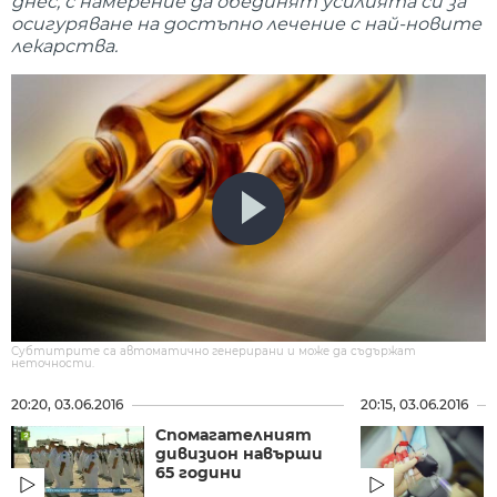
днес, с намерение да обединят усилията си за
осигуряване на достъпно лечение с най-новите
лекарства.
Субтитрите са автоматично генерирани и може да съдържат
неточности.
20:20, 03.06.2016
20:15, 03.06.2016
Спомагателният
дивизион навърши
65 години