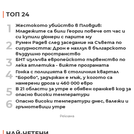
ТОП 24
1
Жестокото убийство в Пловдив:
Младежите са били Георги повече от час и
си купили дюнери с парите му
2
Румен Радев след заседание на Съвета по
сигурността: Дрон е нахлул в българското
въздушно пространство
3
БНТ излъчва европейското първенство по
лека атлетика - вижте програмата
4
Гонка с полицията в столичния квартал
"Борово", задържан е мъж, у когото са
намерени дрога и 460 000 евро
5
В 21 области за утре е обявен оранжев код за
опасно високи температури
6
Опасно високи температури днес, валежи и
гръмотевици утре
Реклама
НАЙ-ЧЕТЕНИ