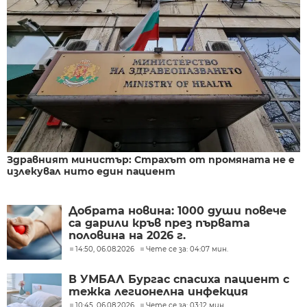
Здравният министър: Страхът от промяната не е
излекувал нито един пациент
Добрата новина: 1000 души повече
са дарили кръв през първата
половина на 2026 г.
14:50, 06.08.2026
Чете се за: 04:07 мин.
В УМБАЛ Бургас спасиха пациент с
тежка легионелна инфекция
10:45, 06.08.2026
Чете се за: 03:12 мин.