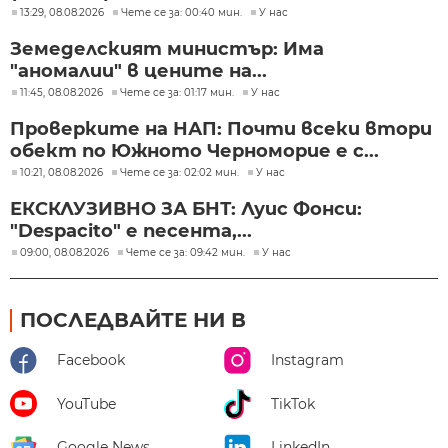
13:29, 08.08.2026
Чете се за: 00:40 мин.
У нас
Земеделският министър: Има
"аномалии" в цените на...
11:45, 08.08.2026
Чете се за: 01:17 мин.
У нас
Проверките на НАП: Почти всеки втори
обект по Южното Черноморие е с...
10:21, 08.08.2026
Чете се за: 02:02 мин.
У нас
ЕКСКЛУЗИВНО ЗА БНТ: Луис Фонси:
"Despacito" е песента,...
09:00, 08.08.2026
Чете се за: 09:42 мин.
У нас
ПОСЛЕДВАЙТЕ НИ В
Facebook
Instagram
YouTube
TikTok
Google News
LinkedIn