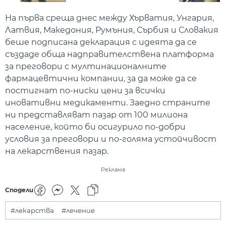
На първа среща днес между Хърватия, Унгария,
Латвия, Македония, Румъния, Сърбия и Словакия
беше подписана декларация с идеята да се
създаде обща надправителствена платформа
за преговори с мултинационалните
фармацевтични компании, за да може да се
постигнат по-ниски цени за всички
иновативни медикаменти. Заедно страните
ни представляват пазар от 100 милиона
население, който би осигурило по-добри
условия за преговори и по-голяма устойчивост
на лекарствения пазар.
Реклама
Сподели
#лекарства
#лечение