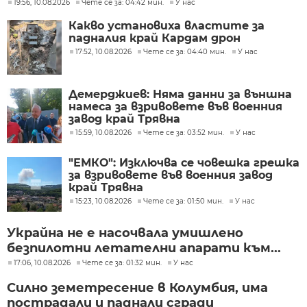
19:56, 10.08.2026
Чете се за: 04:42 мин.
У нас
Какво установиха властите за
падналия край Кардам дрон
17:52, 10.08.2026
Чете се за: 04:40 мин.
У нас
Демерджиев: Няма данни за външна
намеса за взривовете във военния
завод край Трявна
15:59, 10.08.2026
Чете се за: 03:52 мин.
У нас
"ЕМКО": Изключва се човешка грешка
за взривовете във военния завод
край Трявна
15:23, 10.08.2026
Чете се за: 01:50 мин.
У нас
Украйна не е насочвала умишлено
безпилотни летателни апарати към...
17:06, 10.08.2026
Чете се за: 01:32 мин.
У нас
Силно земетресение в Колумбия, има
пострадали и паднали сгради