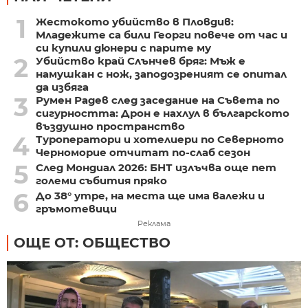
1
Жестокото убийство в Пловдив:
Младежите са били Георги повече от час и
си купили дюнери с парите му
2
Убийство край Слънчев бряг: Мъж е
намушкан с нож, заподозреният се опитал
да избяга
3
Румен Радев след заседание на Съвета по
сигурността: Дрон е нахлул в българското
въздушно пространство
4
Туроператори и хотелиери по Северното
Черноморие отчитат по-слаб сезон
5
След Мондиал 2026: БНТ излъчва още пет
големи събития пряко
6
До 38° утре, на места ще има валежи и
гръмотевици
Реклама
ОЩЕ ОТ: ОБЩЕСТВО