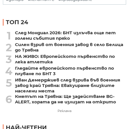
ТОП 24
1
След Мондиал 2026: БНТ излъчва още пет
големи събития пряко
2
Силен взрив от военния завод в село Белица
до Трявна
3
НА ЖИВО: Европейското първенство по
лека атлетика
4
Гледайте европейското първенство по
плуване по БНТ 3
5
Иван Демерджиев след взрива във военния
завод край Трявна: Евакуираме близките
населени места
6
Кметът на Трявна: Ще задействаме BG-
ALERT, хората да не излизат на открито
Реклама
НАЙ-ЧЕТЕНИ