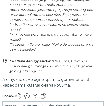
личен лекар. За мен това граничи с
престъпление защото през този период съм
имал контакти със семейство, приятели
,приятелки и потенциално аз съм човек,
който би могъл да ги зарази по много лесен
начин".
М. Ч. - А пък сте могли и да се лекувате, нали
така?
Пациент - Точно така. Може би досега щях да
съм излекуван".
Силвана Лесидренска:
"Има хора, които са
стигнали до цироза и никой не ги е уведомил
за тези 10 години".
А е нужно само едно кратко допълнение в
наредбата към закона за кръвта.
Сподели
#донори
#Хепатит С
#кръводаряване