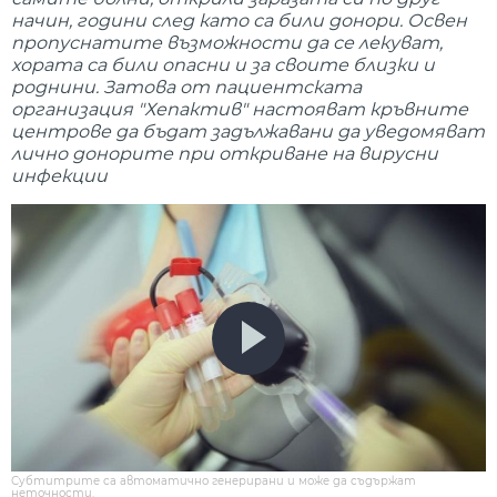
начин, години след като са били донори. Освен
пропуснатите възможности да се лекуват,
хората са били опасни и за своите близки и
роднини. Затова от пациентската
организация "Хепактив" настояват кръвните
центрове да бъдат задължавани да уведомяват
лично донорите при откриване на вирусни
инфекции
Субтитрите са автоматично генерирани и може да съдържат
неточности.