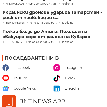
17:16, 10.08.2026
Чете се за: 00:37 мин.
По света
Украински дронове удариха Татарстан -
риск от провокации с...
18:20, 10.08.2026
Чете се за: 02:57 мин.
По света
Пожар близо до Атина: Полицията
евакуира хора от района на Куварас
18:10, 10.08.2026
Чете се за: 00:47 мин.
По света
ПОСЛЕДВАЙТЕ НИ В
Facebook
Instagram
YouTube
TikTok
Google News
LinkedIn
BNT NEWS APP