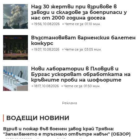
Над 30 жертви при взривове в
заводи и складове за боеприпаси у
нас от 2000 година досега
19:56, 10.08.2026
Чете се за: 01:10 мин.
Възстановяват варненския балетен
конкурс
19:37, 10.08.2026
Чете се за: 03:05 мин.
Нови лаборатории в Пловдив и
Бургас ускоряват обработката на
кръвните проби на шофьорите
18:17, 10.08.2026
Чете се за: 01:50 мин.
Реклама
ВОДЕЩИ НОВИНИ
Взрив и пожар във военен завод край Трявна:
"Запалването е тръгнало отвътре навън" (ОБЗОР)