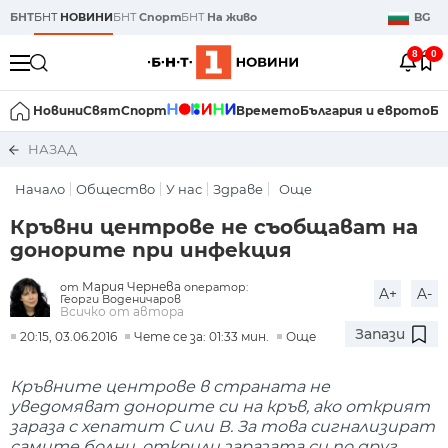
БНТ
БНТ
НОВИНИ
БНТ
Спорт
БНТ
На живо
BG
8
0
Новини
Свят
Спорт
Времето
България и еврото
Би
НАЗАД
Начало
Общество
У нас
Здраве
Още
Кръвни центрове не съобщават на
донорите при инфекция
Мария Чернева
от
оператор:
A+
A-
Георги Воденичаров
Всичко от автора
Запази
20:15, 03.06.2016
Чете се за: 01:33 мин.
Още
Кръвните центрове в страната не
уведомяват донорите си на кръв, ако открият
зараза с хепатит С или В. За това сигнализират
самите болни, открили заразата си по друг