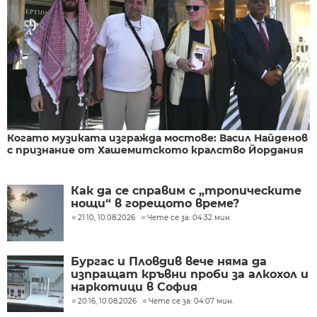
Когато музиката изгражда мостове: Васил Найденов
с признание от Хашемитското кралство Йордания
Как да се справим с „тропическите
нощи“ в горещото време?
21:10, 10.08.2026
Чете се за: 04:32 мин.
Бургас и Пловдив вече няма да
изпращат кръвни проби за алкохол и
наркотици в София
20:16, 10.08.2026
Чете се за: 04:07 мин.