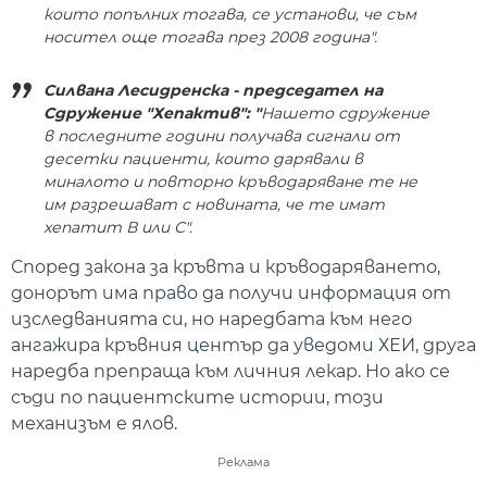
които попълних тогава, се установи, че съм
носител още тогава през 2008 година".
Силвана Лесидренска - председател на
Сдружение "Хепактив": "
Нашето сдружение
в последните години получава сигнали от
десетки пациенти, които дарявали в
миналото и повторно кръводаряване те не
им разрешават с новината, че те имат
хепатит В или С".
Според закона за кръвта и кръводаряването,
донорът има право да получи информация от
изследванията си, но наредбата към него
ангажира кръвния център да уведоми ХЕИ, друга
наредба препраща към личния лекар. Но ако се
съди по пациентските истории, този
механизъм е ялов.
Реклама