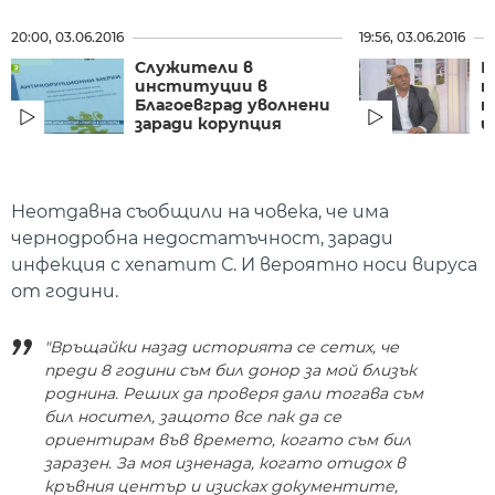
20:00, 03.06.2016
19:56, 03.06.2016
Служители в
Е
институции в
т
Благоевград уволнени
т
заради корупция
и
Неотдавна съобщили на човека, че има
чернодробна недостатъчност, заради
инфекция с хепатит С. И вероятно носи вируса
от години.
"Връщайки назад историята се сетих, че
преди 8 години съм бил донор за мой близък
роднина. Реших да проверя дали тогава съм
бил носител, защото все пак да се
ориентирам във времето, когато съм бил
заразен. За моя изненада, когато отидох в
кръвния център и изисках документите,