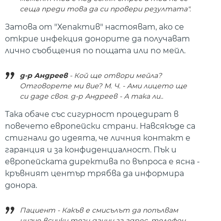
сеща преди това да си провери резултата".
Затова от "Хепактив" настояват, ако се
открие инфекция донорите да получават
лично съобщения по пощата или по мейл.
д-р Андреев
- Кой ще отвори мейла?
Отговорете ми вие? М. Ч. - Ами лицето ще
си даде своя. д-р Андреев - А така ли..
Така обаче със сигурност процедират в
повечето европейски страни. Навсякъде са
стигнали до идеята, че личния контакт е
гаранция и за конфиденциалност. Пък и
европейската директива по въпроса е ясна -
кръвният център трябва да информира
донора.
Пациент - Какъв е смисълът да попълвам
иначе всички тези данни за адрес, телефон,