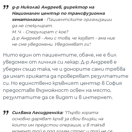
д-р Николай Андреев, директор на
Национален център по трансфузионна
хематология
- Пациентските организации
да не спекулират.
М. Ч. - Сперулират с кое?
Д-р Андреев - Ами с това, че казват - ама ние
не сме уведомени. Уведомяват ги".
Нито един от пациентите, обаче, не е бил
уведомен от личния си лекар. Д-р Андреев е
убеден също така, че и донорите сами трябва
да имат грижата да проверяват резултатите
си. Но единствено кръвният център в София
предоставя възможност освен на място,
резултатите да се видят и в интернет.
Силвана Лесидренска:
"Първо хората
основно даряват кръв за свои близки, на
които им предстои операция, и в такъв
момент той е под голям стрес и той не се