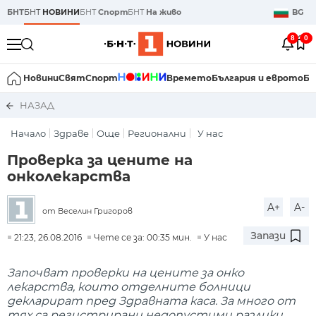
БНТ
БНТ
НОВИНИ
БНТ
Спорт
БНТ
На живо
BG
8
0
Новини
Свят
Спорт
Времето
България и еврото
Би
НАЗАД
Начало
Здраве
Още
Регионални
У нас
Проверка за цените на
онколекарства
A+
A-
от Веселин Григоров
Запази
21:23, 26.08.2016
Чете се за: 00:35 мин.
У нас
Започват проверки на цените за онко
лекарства, които отделните болници
декларират пред Здравната каса. За много от
тях са регистрирани недопустими разлики.