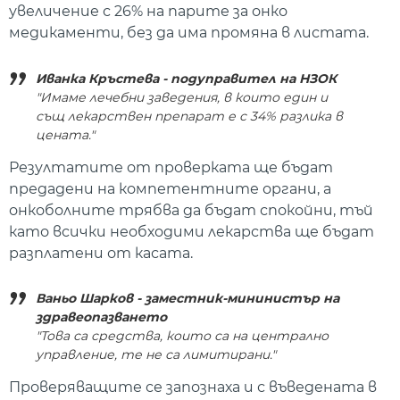
увеличение с 26% на парите за онко
медикаменти, без да има промяна в листата.
Иванка Кръстева - подуправител на НЗОК
"Имаме лечебни заведения, в които един и
същ лекарствен препарат е с 34% разлика в
цената."
Резултатите от проверката ще бъдат
предадени на компетентните органи, а
онкоболните трябва да бъдат спокойни, тъй
като всички необходими лекарства ще бъдат
разплатени от касата.
Ваньо Шарков - заместник-мининистър на
здравеопазването
"Това са средства, които са на централно
управление, те не са лимитирани."
Проверяващите се запознаха и с въведената в