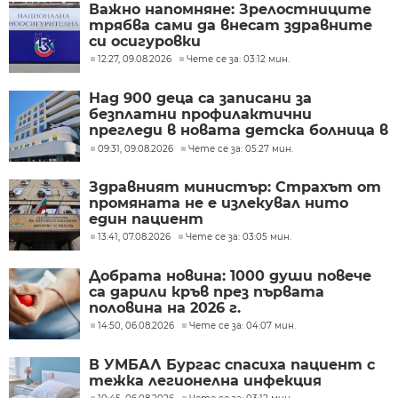
Важно напомняне: Зрелостниците
трябва сами да внесат здравните
си осигуровки
12:27, 09.08.2026
Чете се за: 03:12 мин.
Над 900 деца са записани за
безплатни профилактични
прегледи в новата детска болница в
Бургас
09:31, 09.08.2026
Чете се за: 05:27 мин.
Здравният министър: Страхът от
промяната не е излекувал нито
един пациент
13:41, 07.08.2026
Чете се за: 03:05 мин.
Добрата новина: 1000 души повече
са дарили кръв през първата
половина на 2026 г.
14:50, 06.08.2026
Чете се за: 04:07 мин.
В УМБАЛ Бургас спасиха пациент с
тежка легионелна инфекция