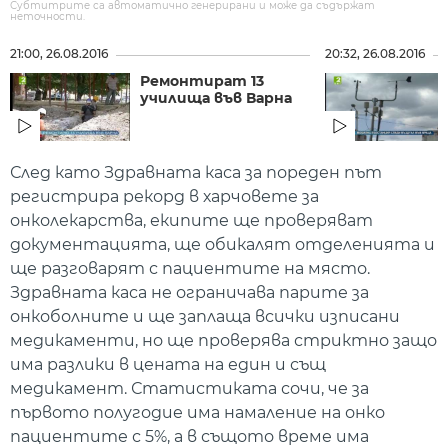
Субтитрите са автоматично генерирани и може да съдържат
неточности.
21:00, 26.08.2016
20:32, 26.08.2016
Ремонтират 13
училища във Варна
След като Здравната каса за пореден път
регистрира рекорд в харчовете за
онколекарства, екипите ще проверяват
документацията, ще обикалят отделенията и
ще разговарят с пациентите на място.
Здравната каса не ограничава парите за
онкоболните и ще заплаща всички изписани
медикаменти, но ще проверява стриктно защо
има разлики в цената на един и същ
медикамент. Статистиката сочи, че за
първото полугодие има намаление на онко
пациентите с 5%, а в същото време има