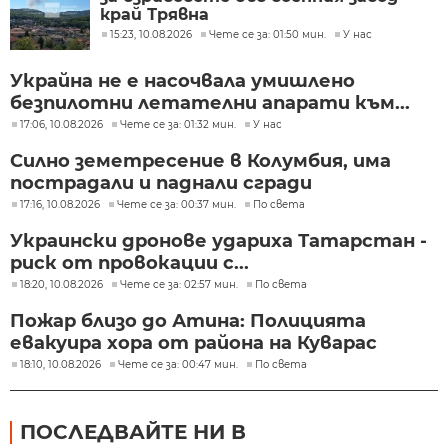
край Трявна
15:23, 10.08.2026
Чете се за: 01:50 мин.
У нас
Украйна не е насочвала умишлено
безпилотни летателни апарати към...
17:06, 10.08.2026
Чете се за: 01:32 мин.
У нас
Силно земетресение в Колумбия, има
пострадали и паднали сгради
17:16, 10.08.2026
Чете се за: 00:37 мин.
По света
Украински дронове удариха Татарстан -
риск от провокации с...
18:20, 10.08.2026
Чете се за: 02:57 мин.
По света
Пожар близо до Атина: Полицията
евакуира хора от района на Куварас
18:10, 10.08.2026
Чете се за: 00:47 мин.
По света
ПОСЛЕДВАЙТЕ НИ В