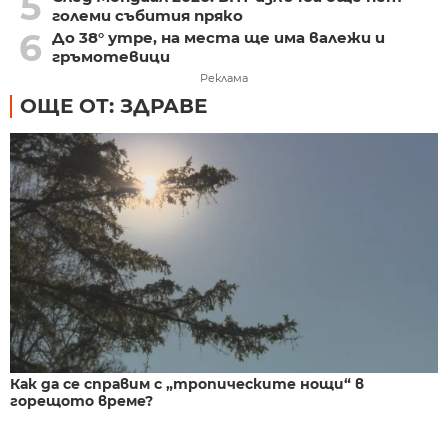
5
големи събития пряко
6
До 38° утре, на места ще има валежи и
гръмотевици
Реклама
ОЩЕ ОТ: ЗДРАВЕ
Как да се справим с „тропическите нощи“ в
горещото време?