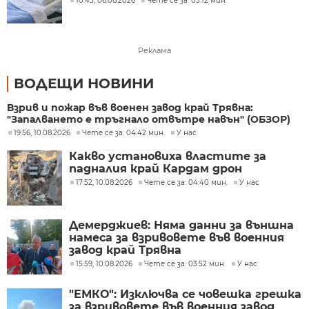
10:45, 06.08.2026
Чете се за: 03:12 мин.
Реклама
ВОДЕЩИ НОВИНИ
Взрив и пожар във военен завод край Трявна:
"Запалването е тръгнало отвътре навън" (ОБЗОР)
19:56, 10.08.2026
Чете се за: 04:42 мин.
У нас
Какво установиха властите за
падналия край Кардам дрон
17:52, 10.08.2026
Чете се за: 04:40 мин.
У нас
Демерджиев: Няма данни за външна
намеса за взривовете във военния
завод край Трявна
15:59, 10.08.2026
Чете се за: 03:52 мин.
У нас
"ЕМКО": Изключва се човешка грешка
за взривовете във военния завод