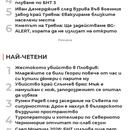
плуване по БНТ 3
5
Иван Демерджиев след взрива във военния
завод край Трявна: Евакуираме близките
населени места
6
Кметът на Трявна: Ще задействаме BG-
ALERT, хората да не излизат на открито
Реклама
НАЙ-ЧЕТЕНИ
1
Жестокото убийство в Пловдив:
Младежите са били Георги повече от час и
си купили дюнери с парите му
2
Убийство край Слънчев бряг: Мъж е
намушкан с нож, заподозреният се опитал
да избяга
3
Румен Радев след заседание на Съвета по
сигурността: Дрон е нахлул в българското
въздушно пространство
4
Туроператори и хотелиери по Северното
Черноморие отчитат по-слаб сезон
След Мондиал 2026: БНТ излъчва още пет