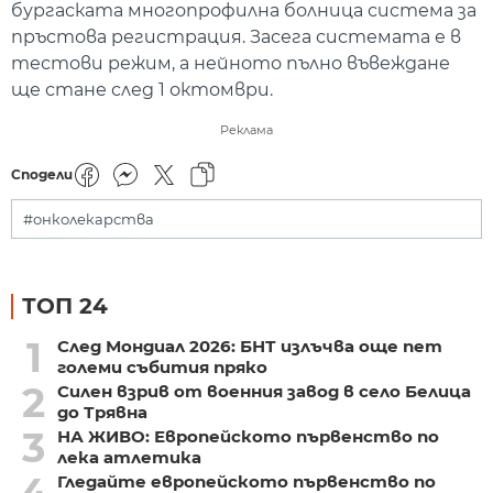
бургаската многопрофилна болница система за
пръстова регистрация. Засега системата е в
тестови режим, а нейното пълно въвеждане
ще стане след 1 октомври.
Реклама
Сподели
#онколекарства
ТОП 24
1
След Мондиал 2026: БНТ излъчва още пет
големи събития пряко
2
Силен взрив от военния завод в село Белица
до Трявна
3
НА ЖИВО: Европейското първенство по
лека атлетика
4
Гледайте европейското първенство по