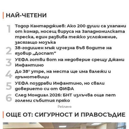
НАЙ-ЧЕТЕНИ
1
Тодор Кантарджиев: Ако 200 души са ухапани
от комар, носещ вируса на Западнонилската
треска, един развива тежко усложнение,
засягащо мозъка
2
38-годишен мъж изчезна във водите на
язовир „Доспат“
3
УЕФА готви вот на недоверие срещу Джани
Инфантино
4
До 38° утре, на места ще има валежи и
гръмотевици
5
УЕФА поздрави Инфантино, но свали
доверието си от ФИФА
6
След Мондиал 2026: БНТ излъчва още пет
големи събития пряко
Реклама
ОЩЕ ОТ: СИГУРНОСТ И ПРАВОСЪДИЕ