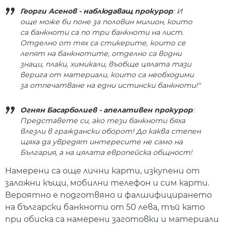
Г
еорги Асенов - наблюдаващ прокурор
: И
още може би поне за половин милион, които
са банкноти са по три банкноти на лист.
Отделно от тях са стикерите, които се
лепят на банкнотите, отделно са водни
знаци, плаки, химикали, въобще цялата тази
верига от материали, които са необходими
за отпечатване на едни истински банкноти!"
Огнян Басарболиев - апелативен прокурор
:
Представете си, ако тези банкноти бяха
влезли в граждански оборот! До каква степен
щяха да увредят интересите не само на
България, а на цялата европейска общност!
Намерени са още лични карти, изкупени от
заложни къщи, мобилни телефон и сим карти.
Вероятно е подготвяно и фалшифицирането
на български банкноти от 50 лева, тъй като
при обиска са намерени заготовки и материали