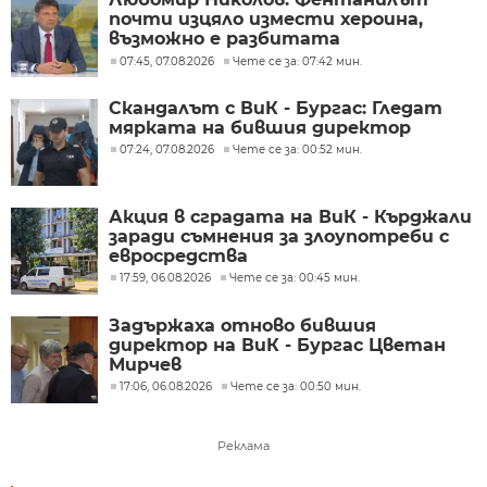
почти изцяло измести хероина,
възможно е разбитата
лаборатория да е единствената у
07:45, 07.08.2026
Чете се за: 07:42 мин.
нас
Скандалът с ВиК - Бургас: Гледат
мярката на бившия директор
07:24, 07.08.2026
Чете се за: 00:52 мин.
Акция в сградата на ВиК - Кърджали
заради съмнения за злоупотреби с
евросредства
17:59, 06.08.2026
Чете се за: 00:45 мин.
Задържаха отново бившия
директор на ВиК - Бургас Цветан
Мирчев
17:06, 06.08.2026
Чете се за: 00:50 мин.
Реклама