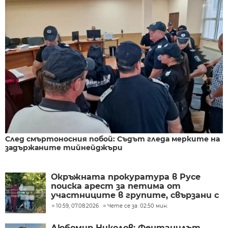
След смъртоносния побой: Съдът гледа мерките на
задържаните тийнейджъри
Окръжната прокуратура в Русе
поиска арест за петима от
участниците в групите, свързани с
разбитата лаборатория за
10:59, 07.08.2026
Чете се за: 02:50 мин.
фентанил
Любомир Николов: Фентанилът