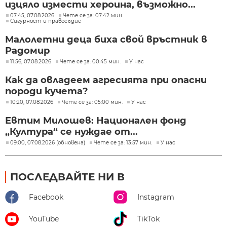
изцяло измести хероина, възможно...
07:45, 07.08.2026
Чете се за: 07:42 мин.
Сигурност и правосъдие
Малолетни деца биха свой връстник в
Радомир
11:56, 07.08.2026
Чете се за: 00:45 мин.
У нас
Как да овладеем агресията при опасни
породи кучета?
10:20, 07.08.2026
Чете се за: 05:00 мин.
У нас
Евтим Милошев: Национален фонд
„Култура“ се нуждае от...
09:00, 07.08.2026 (обновена)
Чете се за: 13:57 мин.
У нас
ПОСЛЕДВАЙТЕ НИ В
Facebook
Instagram
YouTube
TikTok