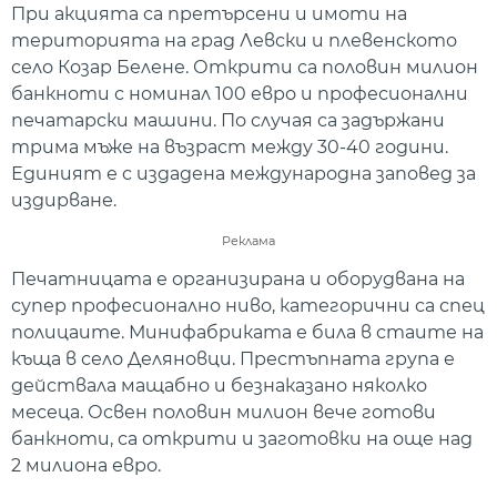
При акцията са претърсени и имоти на
територията на град Левски и плевенското
село Козар Белене. Открити са половин милион
банкноти с номинал 100 евро и професионални
печатарски машини. По случая са задържани
трима мъже на възраст между 30-40 години.
Единият е с издадена международна заповед за
издирване.
Реклама
Печатницата е организирана и оборудвана на
супер професионално ниво, категорични са спец
полицаите. Минифабриката е била в стаите на
къща в село Деляновци. Престъпната група е
действала мащабно и безнаказано няколко
месеца. Освен половин милион вече готови
банкноти, са открити и заготовки на още над
2 милиона евро.