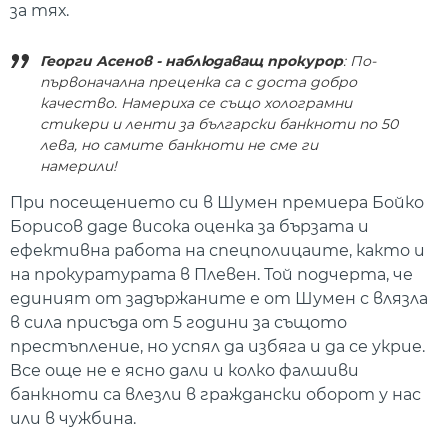
за тях.
Георги Асенов - наблюдаващ прокурор
: По-
първоначална преценка са с доста добро
качество. Намериха се също холограмни
стикери и ленти за български банкноти по 50
лева, но самите банкноти не сме ги
намерили!
При посещението си в Шумен премиера Бойко
Борисов даде висока оценка за бързата и
ефективна работа на спецполицаите, както и
на прокуратурата в Плевен. Той подчерта, че
единият от задържаните е от Шумен с влязла
в сила присъда от 5 години за същото
престъпление, но успял да избяга и да се укрие.
Все още не е ясно дали и колко фалшиви
банкноти са влезли в граждански оборот у нас
или в чужбина.