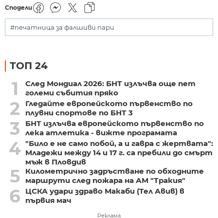
Сподели
#печатница за фалшиви пари
ТОП 24
1
След Мондиал 2026: БНТ излъчва още пет
големи събития пряко
2
Гледайте европейското първенство по
плувни спортове по БНТ 3
3
БНТ излъчва европейското първенство по
лека атлетика - вижте програмата
4
"Било е не само побой, а и гавра с жертвата":
Младежи между 14 и 17 г. са пребили до смърт
мъж в Пловдив
5
Километрично задръстване по обходните
маршрути след пожара на АМ "Тракия"
6
ЦСКА удари здраво Макаби (Тел Авив) в
първия мач
Реклама