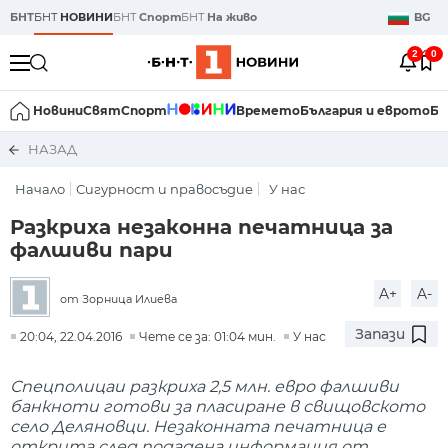
БНТ
БНТ
НОВИНИ
БНТ
Спорт
БНТ
На живо
BG
2
0
Новини
Свят
Спорт
Времето
България и еврото
Би
НАЗАД
Начало
Сигурност и правосъдие
У нас
Разкриха незаконна печатница за
фалшиви пари
A+
A-
от Зорница Илиева
Запази
20:04, 22.04.2016
Чете се за: 01:04 мин.
У нас
Спецполицаи разкриха 2,5 млн. евро фалшиви
банкноти готови за пласиране в свищовското
село Деляновци. Незаконната печатница е
открита след подадена информация от