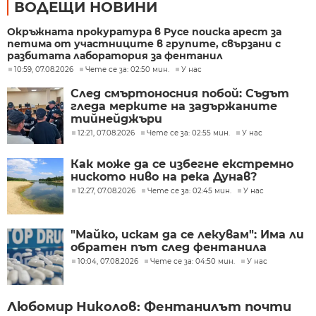
ВОДЕЩИ НОВИНИ
Окръжната прокуратура в Русе поиска арест за
петима от участниците в групите, свързани с
разбитата лаборатория за фентанил
10:59, 07.08.2026
Чете се за: 02:50 мин.
У нас
След смъртоносния побой: Съдът
гледа мерките на задържаните
тийнейджъри
12:21, 07.08.2026
Чете се за: 02:55 мин.
У нас
Как може да се избегне екстремно
ниското ниво на река Дунав?
12:27, 07.08.2026
Чете се за: 02:45 мин.
У нас
"Майко, искам да се лекувам": Има ли
обратен път след фентанила
10:04, 07.08.2026
Чете се за: 04:50 мин.
У нас
Любомир Николов: Фентанилът почти