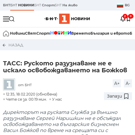
БНТ
БНТ
НОВИНИ
БНТ
Спорт
БНТ
На живо
BG
2
0
Новини
Свят
Спорт
Времето
България и еврото
Би
НАЗАД
ТАСС: Руското разузнаване не е
искало освобождаването на Божков
A+
A-
от БНТ
12:35, 18.02.2020 (обновена)
Запази
Чете се за: 00:19 мин.
У нас
Директорът на руската Служба за външно
разузнаване Сергей Наришкин не е обсъждал
освобождаването на българския бизнесмен
Васил Божков по време на срещата си с