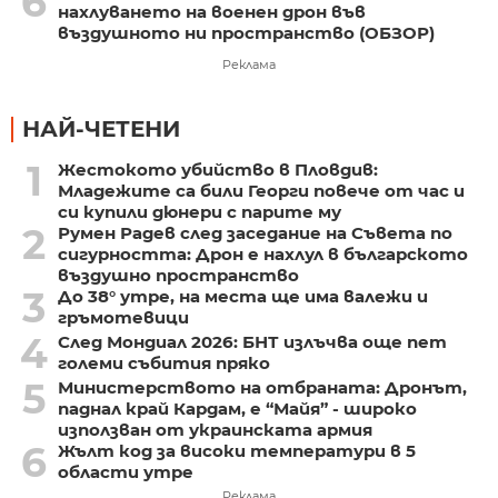
6
нахлуването на военен дрон във
въздушното ни пространство (ОБЗОР)
Реклама
НАЙ-ЧЕТЕНИ
1
Жестокото убийство в Пловдив:
Младежите са били Георги повече от час и
си купили дюнери с парите му
2
Румен Радев след заседание на Съвета по
сигурността: Дрон е нахлул в българското
въздушно пространство
3
До 38° утре, на места ще има валежи и
гръмотевици
4
След Мондиал 2026: БНТ излъчва още пет
големи събития пряко
5
Министерството на отбраната: Дронът,
паднал край Кардам, е “Майя” - широко
използван от украинската армия
6
Жълт код за високи температури в 5
области утре
Реклама