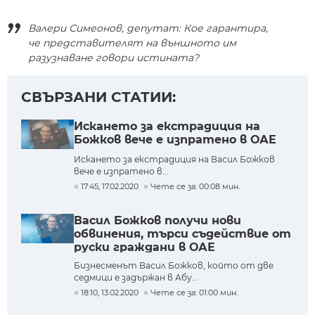
Валери Симеонов, депутат: Кое гарантира,
че представителят на външното им
разузнаване говори истината?
СВЪРЗАНИ СТАТИИ:
Искането за екстрадиция на
Божков вече е изпратено в ОАЕ
Искането за екстрадиция на Васил Божков
вече е изпратено в...
17:45, 17.02.2020
Чете се за: 00:08 мин.
Васил Божков получи нови
обвинения, търси съдействие от
руски граждани в ОАЕ
Бизнесменът Васил Божков, който от две
седмици е задържан в Абу...
18:10, 13.02.2020
Чете се за: 01:00 мин.