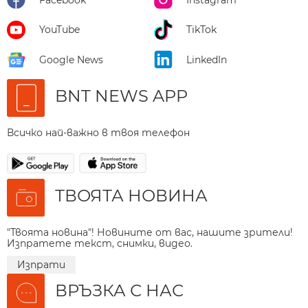
Facebook
Instagram
YouTube
TikTok
Google News
LinkedIn
BNT NEWS APP
Всичко най-важно в твоя телефон
ТВОЯТА НОВИНА
"Твоята новина"! Новините от вас, нашите зрители!
Изпратете текст, снимки, видео.
Изпрати
ВРЪЗКА С НАС