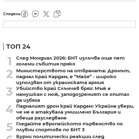
Сподели
ТОП 24
1
След Мондиал 2026: БНТ излъчва още пет
големи събития пряко
2
Министерството на отбраната: Дронът,
паднал край Кардам, е “Майя” - широко
използван от украинската армия
3
Убийство край Слънчев бряг: Мъж е
намушкан с нож, заподозреният се опитал
да избяга
4
Падналият дрон край Кардам: Украйна увери,
че не е атакувала умишлено България и
обеща разследване
5
Гледайте европейското първенство по
плувни спортове по БНТ 3
Бурни политически реакции след