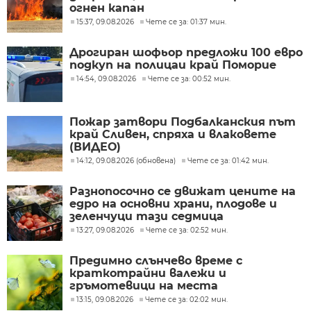
огнен капан
15:37, 09.08.2026
Чете се за: 01:37 мин.
Дрогиран шофьор предложи 100 евро
подкуп на полицаи край Поморие
14:54, 09.08.2026
Чете се за: 00:52 мин.
Пожар затвори Подбалканския път
край Сливен, спряха и влаковете
(ВИДЕО)
14:12, 09.08.2026 (обновена)
Чете се за: 01:42 мин.
Разнопосочно се движат цените на
едро на основни храни, плодове и
зеленчуци тази седмица
13:27, 09.08.2026
Чете се за: 02:52 мин.
Предимно слънчево време с
краткотрайни валежи и
гръмотевици на места
13:15, 09.08.2026
Чете се за: 02:02 мин.