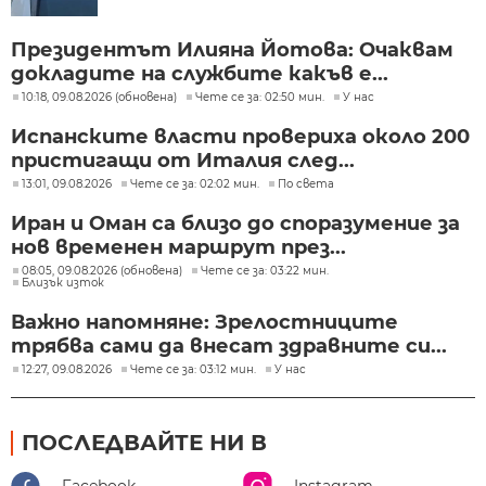
Президентът Илияна Йотова: Очаквам
докладите на службите какъв е...
10:18, 09.08.2026 (обновена)
Чете се за: 02:50 мин.
У нас
Испанските власти провериха около 200
пристигащи от Италия след...
13:01, 09.08.2026
Чете се за: 02:02 мин.
По света
Иран и Оман са близо до споразумение за
нов временен маршрут през...
08:05, 09.08.2026 (обновена)
Чете се за: 03:22 мин.
Близък изток
Важно напомняне: Зрелостниците
трябва сами да внесат здравните си...
12:27, 09.08.2026
Чете се за: 03:12 мин.
У нас
ПОСЛЕДВАЙТЕ НИ В