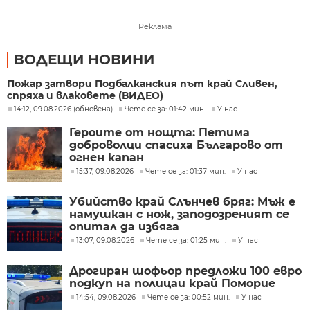
Реклама
ВОДЕЩИ НОВИНИ
Пожар затвори Подбалканския път край Сливен,
спряха и влаковете (ВИДЕО)
14:12, 09.08.2026 (обновена)
Чете се за: 01:42 мин.
У нас
Героите от нощта: Петима
доброволци спасиха Българово от
огнен капан
15:37, 09.08.2026
Чете се за: 01:37 мин.
У нас
Убийство край Слънчев бряг: Мъж е
намушкан с нож, заподозреният се
опитал да избяга
13:07, 09.08.2026
Чете се за: 01:25 мин.
У нас
Дрогиран шофьор предложи 100 евро
подкуп на полицаи край Поморие
14:54, 09.08.2026
Чете се за: 00:52 мин.
У нас