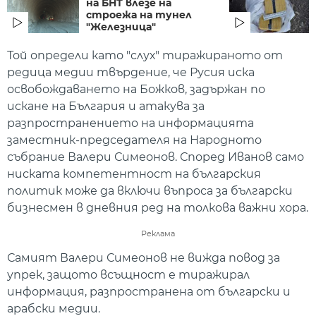
на БНТ влезе на
строежа на тунел
"Железница"
Той определи като "слух" тиражираното от
редица медии твърдение, че Русия иска
освобождаването на Божков, задържан по
искане на България и атакува за
разпространението на информацията
заместник-председателя на Народното
събрание Валери Симеонов. Според Иванов само
ниската компетентност на българския
политик може да включи въпроса за български
бизнесмен в дневния ред на толкова важни хора.
Реклама
Самият Валери Симеонов не вижда повод за
упрек, защото всъщност е тиражирал
информация, разпространена от български и
арабски медии.