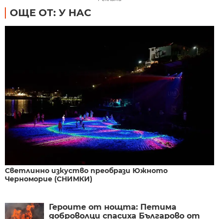
ОЩЕ ОТ: У НАС
Светлинно изкуство преобрази Южното
Черноморие (СНИМКИ)
Героите от нощта: Петима
доброволци спасиха Българово от