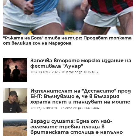
"Ръката на Бога" отива на търг: Продават топката
от великия гол на Марадона
Започва второто морско издание на
фестивала "Лунар"
23:08, 07.08.2026
Чете се за: 01:15 мин.
Изпълнителят на "Деспасито" пред
БНТ: Вълнуващо е, че в България
хората пеят и танцуват на моите
песни
21:12, 07.08.2026
Чете се за: 00:40 мин.
Заради сушата: Една от най-
големите тревни площи в
британската столица е напълно