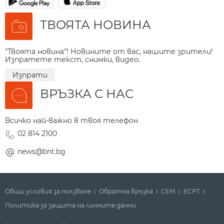
ТВОЯТА НОВИНА
"Твоята новина"! Новините от вас, нашите зрители!
Изпратете текст, снимки, видео.
Изпрати
ВРЪЗКА С НАС
Всичко най-важно в твоя телефон
02 814 2100
news@bnt.bg
Общи условия за ползване
Обратна връзка
СЕМ
ECPT
Политика за защита на личните данни