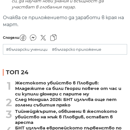
си, да научат нови знания и всъщност да
участват в глобалния пазар.
Очаква се приложението да заработи в края на
март.
Сподели
#български ученици
#българско приложение
ТОП 24
1
Жестокото убийство в Пловдив:
Младежите са били Георги повече от час и
си купили дюнери с парите му
2
След Мондиал 2026: БНТ излъчва още пет
големи събития пряко
3
Тийнейджърите, обвинени в жестокото
убийство на мъж в Пловдив, остават в
ареста
БНТ излъчва европейското първенство по