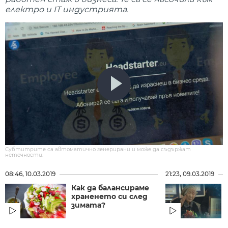
електро и IT индустрията.
Субтитрите са автоматично генерирани и може да съдържат
неточности.
08:46, 10.03.2019
21:23, 09.03.2019
Как да балансираме
храненето си след
зимата?