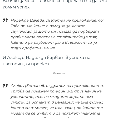
Всички замесени обаче се надяват то да има
голям успех.
Надежда Цачева, създател на приложението:
Това приложение е полезно за моите
съученици, защото им помага да подберат
правилната програма стажантска за тях,
както и да разберат дали всъщност са за
тази професия или не.
И Алекс, и Надежда вярват в успеха на
настоящия проект.
Реклама
Алекс Цветанов, създател на приложението:
Трябва да покажем по един или друг начин на
учениците, т.е. на младите хора, че има
смисъл да останат в България, че има фирми,
които ги търсят, че има начин, по който те
могат да се изявят и да покажат знанията