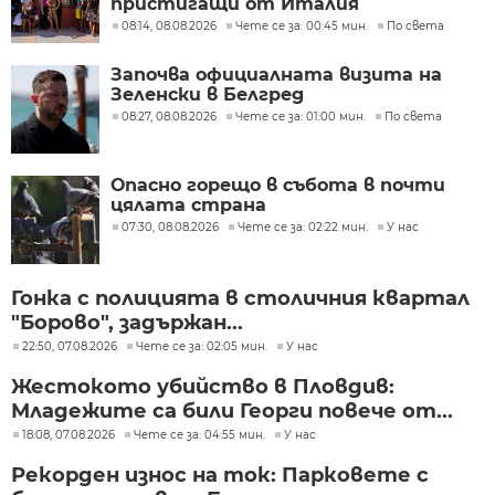
пристигащи от Италия
08:14, 08.08.2026
Чете се за: 00:45 мин.
По света
Започва официалната визита на
Зеленски в Белгред
08:27, 08.08.2026
Чете се за: 01:00 мин.
По света
Опасно горещо в събота в почти
цялата страна
07:30, 08.08.2026
Чете се за: 02:22 мин.
У нас
Гонка с полицията в столичния квартал
"Борово", задържан...
22:50, 07.08.2026
Чете се за: 02:05 мин.
У нас
Жестокото убийство в Пловдив:
Младежите са били Георги повече от...
18:08, 07.08.2026
Чете се за: 04:55 мин.
У нас
Рекорден износ на ток: Парковете с