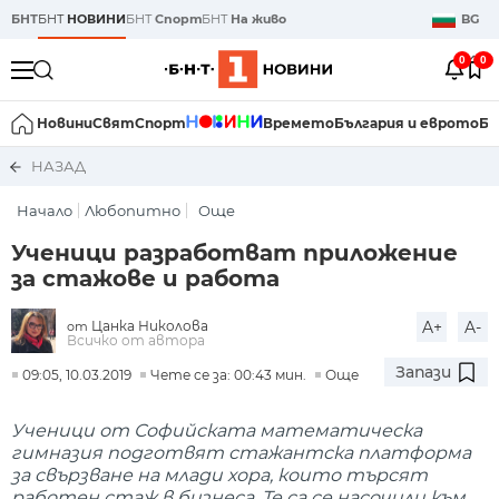
БНТ
БНТ
НОВИНИ
БНТ
Спорт
БНТ
На живо
BG
0
0
Новини
Свят
Спорт
Времето
България и еврото
Би
НАЗАД
Начало
Любопитно
Още
Ученици разработват приложение
за стажове и работа
Цанка Николова
A+
A-
от
Всичко от автора
Запази
09:05, 10.03.2019
Чете се за: 00:43 мин.
Още
Ученици от Софийската математическа
гимназия подготвят стажантска платформа
за свързване на млади хора, които търсят
работен стаж в бизнеса. Те са се насочили към