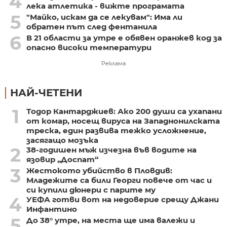
4
лека атлетика - вижте програмата
5
"Майко, искам да се лекувам": Има ли
обратен път след фентанила
6
В 21 области за утре е обявен оранжев код за
опасно високи температури
Реклама
НАЙ-ЧЕТЕНИ
1
Тодор Кантарджиев: Ако 200 души са ухапани
от комар, носещ вируса на Западнонилската
треска, един развива тежко усложнение,
засягащо мозъка
2
38-годишен мъж изчезна във водите на
язовир „Доспат“
3
Жестокото убийство в Пловдив:
Младежите са били Георги повече от час и
си купили дюнери с парите му
4
УЕФА готви вот на недоверие срещу Джани
Инфантино
5
До 38° утре, на места ще има валежи и