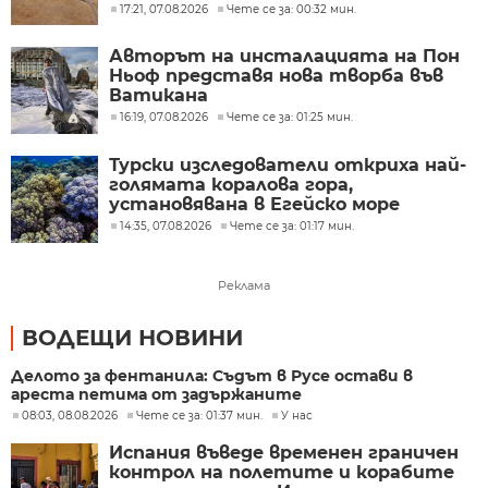
изгоряла
17:21, 07.08.2026
Чете се за: 00:32 мин.
Авторът на инсталацията на Пон
Ньоф представя нова творба във
Ватикана
16:19, 07.08.2026
Чете се за: 01:25 мин.
Турски изследователи откриха най-
голямата коралова гора,
установявана в Егейско море
14:35, 07.08.2026
Чете се за: 01:17 мин.
Реклама
ВОДЕЩИ НОВИНИ
Делото за фентанила: Съдът в Русе остави в
ареста петима от задържаните
08:03, 08.08.2026
Чете се за: 01:37 мин.
У нас
Испания въведе временен граничен
контрол на полетите и корабите