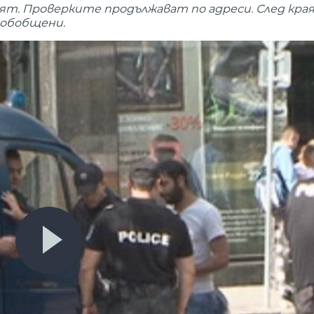
ят. Проверките продължават по адреси. След края
обобщени.