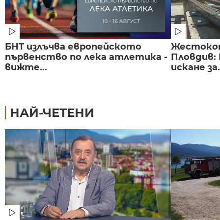
БНТ излъчва европейското
Жестоко
първенство по лека атлетика -
Пловдив:
вижте...
искане за.
НАЙ-ЧЕТЕНИ