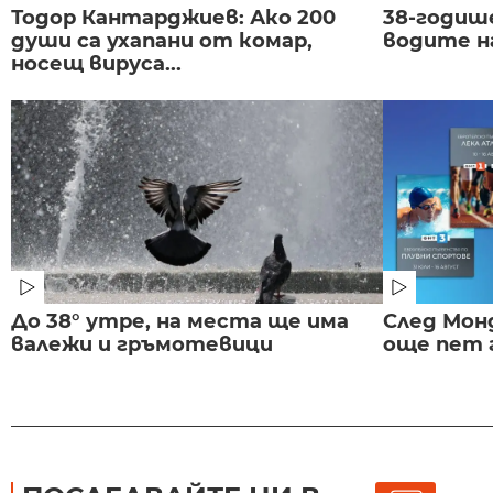
Тодор Кантарджиев: Ако 200
38-годиш
души са ухапани от комар,
водите н
носещ вируса...
До 38° утре, на места ще има
След Монд
валежи и гръмотевици
още пет 