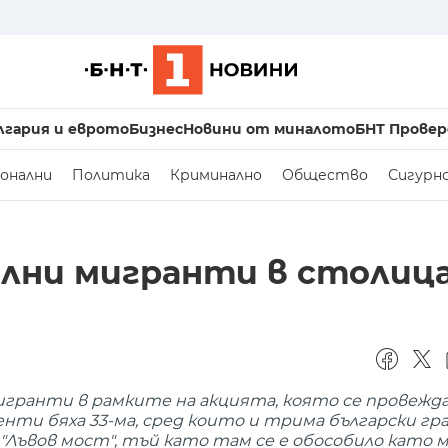
лгария и еврото
Бизнес
Новини от миналото
БНТ Провер
онални
Политика
Криминално
Общество
Сигурн
гални мигранти в столиц
игранти в рамките на акцията, която се провежда
ти бяха 33-ма, сред които и трима български гра
"Лъвов мост", тъй като там се е обособило като 