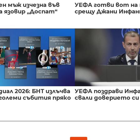
ен мъж изчезна във
УЕФА готви вот на
а язовир „Доспат“
срещу Джани Инфа
иал 2026: БНТ излъчва
УЕФА поздрави Инфа
големи събития пряко
свали доверието с