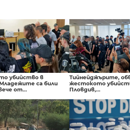
то убийство в
Тийнейджърите, об
 Младежите са били
жестокото убийств
вече от...
Пловдив,...