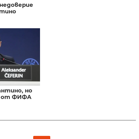
 недоверие
нтино
нтино, но
и от ФИФА