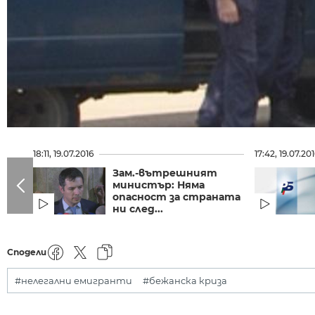
18:11, 19.07.2016
17:42, 19.07.20
Зам.-вътрешният
министър: Няма
опасност за страната
ни след...
Сподели
#нелегални емигранти
#бежанска криза