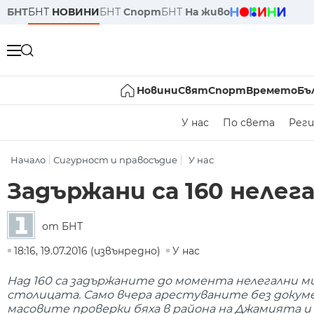
БНТ
БНТ
НОВИНИ
БНТ
Спорт
БНТ
На живо
Новини
Свят
Спорт
Времето
Бъ
У нас
По света
Реги
Начало
Сигурност и правосъдие
У нас
Задържани са 160 неле
от БНТ
18:16, 19.07.2016 (извънредно)
У нас
Над 160 са задържаните до момента нелегални м
столицата. Само вчера арестуваните без докумен
масовите проверки бяха в района на Джамията и 