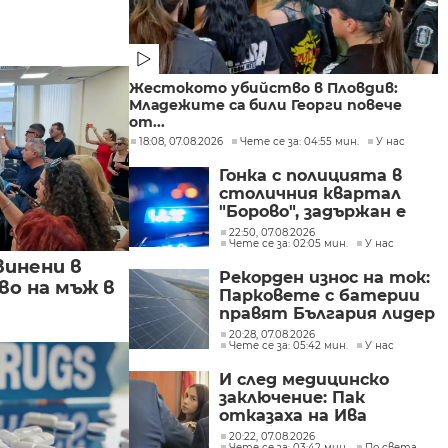
Жестокото убийство в Пловдив:
Младежите са били Георги повече
от...
18:08, 07.08.2026
Чете се за: 04:55 мин.
У нас
Гонка с полицията в
столичния квартал
"Борово", задържан е
мъж, у когото са
22:50, 07.08.2026
Чете се за: 02:05 мин.
У нас
намерени 460 000 евро
винени в
Рекорден износ на ток:
о на мъж в
Парковете с батерии
правят България лидер
на пазара
20:28, 07.08.2026
Чете се за: 05:42 мин.
У нас
И след медицинско
заключение: Пак
отказаха на Ива
Михайлова да се лекува
20:22, 07.08.2026
Чете се за: 03:42 мин.
По света