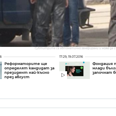
Субтитрите са автоматично генерирани и може да 
16
17:29, 19.07.2016
Реформаторите ще
Фондация п
определят кандидат за
млади бълг
президент най-късно
започнат б
през август