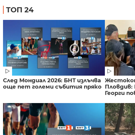
ТОП 24
След Мондиал 2026: БНТ излъчва
Жестоко
още пет големи събития пряко
Пловдив:
Георги по