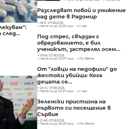
в България
Разследват побой и унижение
над дете в Радомир
18:15, 07.08.2026
лекувам":
Чете се за: 02:55 мин.
У нас
след...
Под стрес, свързан с
образованието, е бил
ученикът, застрелял осем...
19:48, 07.08.2026
Чете се за: 03:07 мин.
По света
От "ловци на педофили" до
жестоки убийци: Кога
децата се...
20:10, 07.08.2026
Чете се за: 02:37 мин.
У нас
Зеленски пристигна на
първото си посещение в
Сърбия
21:46, 07.08.2026
Чете се за: 00:25 мин.
По света