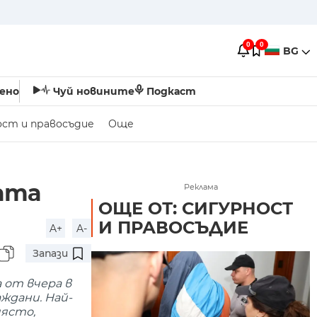
0
0
BG
ено
Чуй новините
Подкаст
ост и правосъдие
Още
ата
Реклама
ОЩЕ ОТ: СИГУРНОСТ
И ПРАВОСЪДИЕ
A+
A-
Запази
 от вчера в
ждани. Най-
място,