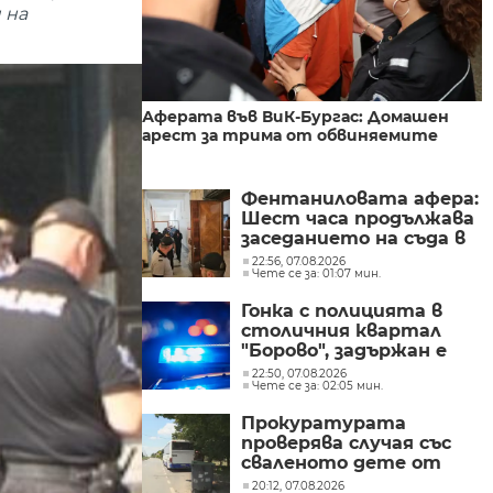
 на
Аферата във ВиК-Бургас: Домашен
арест за трима от обвиняемите
Фентаниловата афера:
Шест часа продължава
заседанието на съда в
Русе, на което се
22:56, 07.08.2026
Чете се за: 01:07 мин.
гледат мерките на
задържаните
Гонка с полицията в
столичния квартал
"Борово", задържан е
мъж, у когото са
22:50, 07.08.2026
Чете се за: 02:05 мин.
намерени 460 000 евро
Прокуратурата
проверява случая със
сваленото дете от
автобус и оставено в
20:12, 07.08.2026