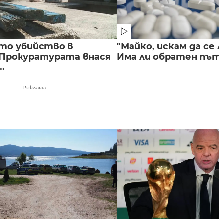
то убийство в
"Майко, искам да се 
 Прокуратурата внася
Има ли обратен път 
..
Реклама