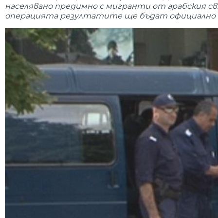
населявано предимно с мигранти от арабския св
операцията резултатите ще бъдат официално 