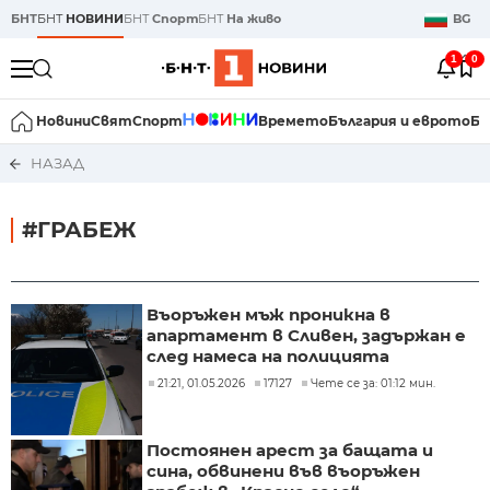
БНТ
БНТ
НОВИНИ
БНТ
Спорт
БНТ
На живо
BG
1
0
Новини
Свят
Спорт
Времето
България и еврото
Би
НАЗАД
#ГРАБЕЖ
Въоръжен мъж проникна в
апартамент в Сливен, задържан е
след намеса на полицията
21:21, 01.05.2026
17127
Чете се за: 01:12 мин.
Постоянен арест за бащата и
сина, обвинени във въоръжен