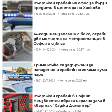
Въоръжен грабеж на офис за бързи
кредити в центъра на Хасково
11:45, 15.01.2025
Чете се за: 00:32 мин.
14-годишен заплаши с бокс, ограби
две момчета на метростанция в
София и избяга
12:14, 04.12.2024
Чете се за: 00:57 мин.
Трима мъже са задържани за
нападение и грабеж на голяма сума
пари
19:21, 22.11.2024
Чете се за: 02:22 мин.
Въоръжен грабеж в София:
Неизвестни обраха игрална зала в
квартал "Хаджи Димитър"
09:31, 18.11.2024 (обновена)
5256