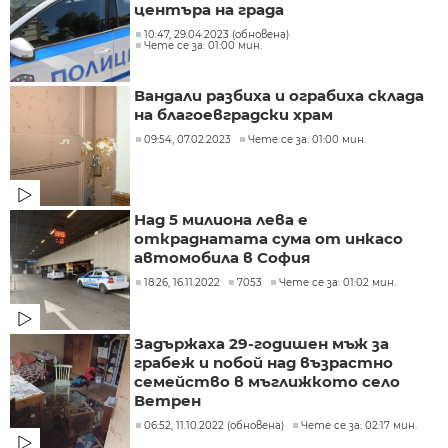
центъра на града
10:47, 29.04.2023 (обновена)
Чете се за: 01:00 мин.
Вандали разбиха и ограбиха склада
на благоевградски храм
09:54, 07.02.2023
Чете се за: 01:00 мин.
Над 5 милиона лева е
откраднатата сума от инкасо
автомобила в София
18:26, 16.11.2022
7053
Чете се за: 01:02 мин.
Задържаха 29-годишен мъж за
грабеж и побой над възрастно
семейство в мъглижкото село
Ветрен
06:52, 11.10.2022 (обновена)
Чете се за: 02:17 мин.