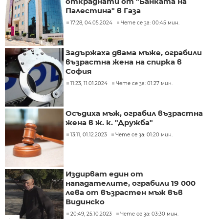
откраднати от "Банката на
Палестина" в Газа
17:28, 04.05.2024
Чете се за: 00:45 мин.
Задържаха двама мъже, ограбили
възрастна жена на спирка в
София
11:23, 11.01.2024
Чете се за: 01:27 мин.
Осъдиха мъж, ограбил възрастна
жена в ж. к. "Дружба"
13:11, 01.12.2023
Чете се за: 01:20 мин.
Издирват един от
нападателите, ограбили 19 000
лева от възрастен мъж във
Видинско
20:49, 25.10.2023
Чете се за: 03:30 мин.