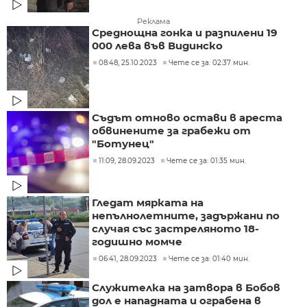
Реклама
Среднощна гонка и разпилени 19
000 лева във Видинско
08:48, 25.10.2023
Чете се за: 02:37 мин.
Съдът отново остави в ареста
обвинените за грабежи от
"Ботунец"
11:09, 28.09.2023
Чете се за: 01:35 мин.
Гледат мярката на
непълнолетните, задържани по
случая със застреляното 18-
годишно момче
06:41, 28.09.2023
Чете се за: 01:40 мин.
Служителка на затвора в Бобов
дол е нападната и ограбена в