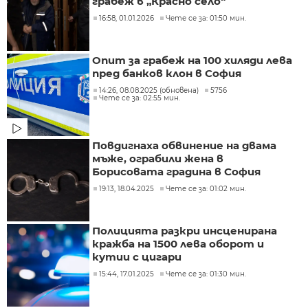
грабеж в „Красно село“
16:58, 01.01.2026
Чете се за: 01:50 мин.
Опит за грабеж на 100 хиляди лева
пред банков клон в София
14:26, 08.08.2025 (обновена)
5756
Чете се за: 02:55 мин.
Повдигнаха обвинение на двама
мъже, ограбили жена в
Борисовата градина в София
19:13, 18.04.2025
Чете се за: 01:02 мин.
Полицията разкри инсценирана
кражба на 1500 лева оборот и
кутии с цигари
15:44, 17.01.2025
Чете се за: 01:30 мин.