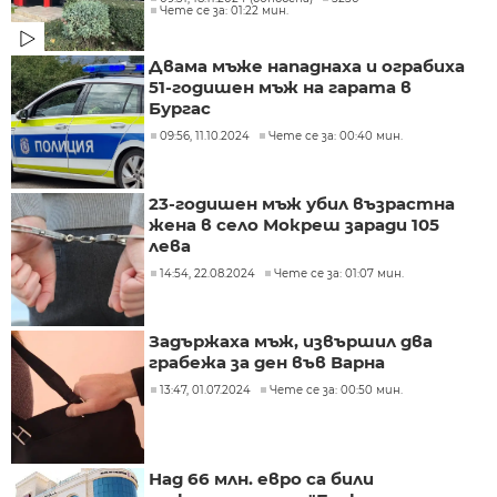
Чете се за: 01:22 мин.
Двама мъже нападнаха и ограбиха
51-годишен мъж на гарата в
Бургас
09:56, 11.10.2024
Чете се за: 00:40 мин.
23-годишен мъж убил възрастна
жена в село Мокреш заради 105
лева
14:54, 22.08.2024
Чете се за: 01:07 мин.
Задържаха мъж, извършил два
грабежа за ден във Варна
13:47, 01.07.2024
Чете се за: 00:50 мин.
Над 66 млн. евро са били