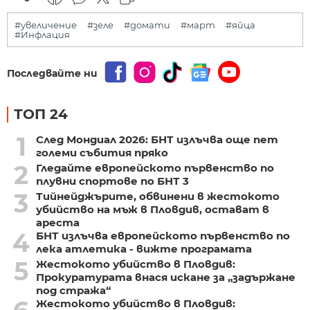
#увеличение
#зеле
#домати
#март
#яйца
#Инфлация
Последвайте ни
ТОП 24
1
След Мондиал 2026: БНТ излъчва още пет
големи събития пряко
2
Гледайте европейското първенство по
плувни спортове по БНТ 3
3
Тийнейджърите, обвинени в жестокото
убийство на мъж в Пловдив, остават в
ареста
4
БНТ излъчва европейското първенство по
лека атлетика - вижте програмата
5
Жестокото убийство в Пловдив:
Прокуратурата внася искане за „задържане
под стража“
Жестокото убийство в Пловдив: