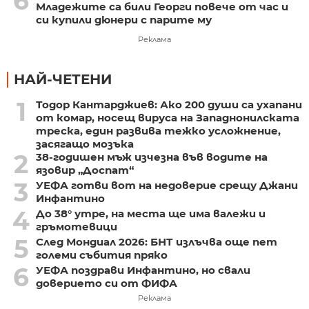
6
Младежите са били Георги повече от час и
си купили дюнери с парите му
Реклама
НАЙ-ЧЕТЕНИ
1
Тодор Кантарджиев: Ако 200 души са ухапани
от комар, носещ вируса на Западнонилската
треска, един развива тежко усложнение,
засягащо мозъка
2
38-годишен мъж изчезна във водите на
язовир „Доспат“
3
УЕФА готви вот на недоверие срещу Джани
Инфантино
4
До 38° утре, на места ще има валежи и
гръмотевици
5
След Мондиал 2026: БНТ излъчва още пет
големи събития пряко
6
УЕФА поздрави Инфантино, но свали
доверието си от ФИФА
Реклама