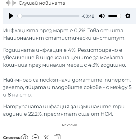
Слушай новината
-00:42
Play
Mute
Setti
Инфлацията през март е 0,2%. Това отчита
Националният статистически институт.
Годишната инфлация е 4%. Регистрирано е
увеличение в индекса на цените за малката
кошница през миналия месец с 4,3% годишно.
Най-много са поскъпнали доматите, пиперът,
зелето, яйцата и плодовите сокове - с между 5
и 8 на сто.
Натрупаната инфлация за изминалите три
години е 22,2%, пресмятат още от НСИ.
Реклама
Сподели