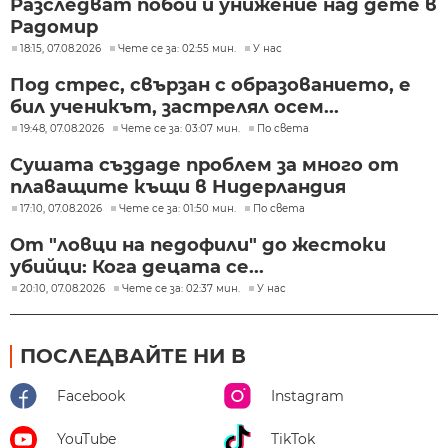
Разследват побой и унижение над дете в
Радомир
18:15, 07.08.2026
Чете се за: 02:55 мин.
У нас
Под стрес, свързан с образованието, е
бил ученикът, застрелял осем...
19:48, 07.08.2026
Чете се за: 03:07 мин.
По света
Сушата създаде проблем за много от
плаващите къщи в Нидерландия
17:10, 07.08.2026
Чете се за: 01:50 мин.
По света
От "ловци на педофили" до жестоки
убийци: Кога децата се...
20:10, 07.08.2026
Чете се за: 02:37 мин.
У нас
ПОСЛЕДВАЙТЕ НИ В
Facebook
Instagram
YouTube
TikTok