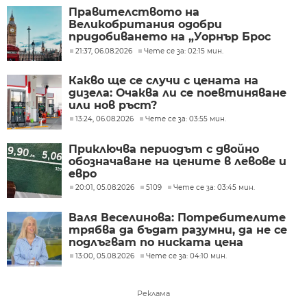
Правителството на
Великобритания одобри
придобиването на „Уорнър Брос
Дискавъри“ от „Парамаунт“ за 110
21:37, 06.08.2026
Чете се за: 02:15 мин.
млрд. долара
Какво ще се случи с цената на
дизела: Очаква ли се поевтиняване
или нов ръст?
13:24, 06.08.2026
Чете се за: 03:55 мин.
Приключва периодът с двойно
обозначаване на цените в левове и
евро
20:01, 05.08.2026
5109
Чете се за: 03:45 мин.
Валя Веселинова: Потребителите
трябва да бъдат разумни, да не се
подлъгват по ниската цена
13:00, 05.08.2026
Чете се за: 04:10 мин.
Реклама