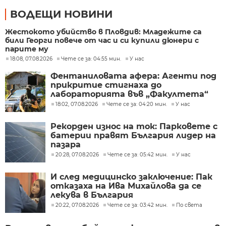
ВОДЕЩИ НОВИНИ
Жестокото убийство в Пловдив: Младежите са
били Георги повече от час и си купили дюнери с
парите му
18:08, 07.08.2026
Чете се за: 04:55 мин.
У нас
Фентаниловата афера: Агенти под
прикритие стигнаха до
лабораторията във „Факултета“
18:02, 07.08.2026
Чете се за: 04:20 мин.
У нас
Рекорден износ на ток: Парковете с
батерии правят България лидер на
пазара
20:28, 07.08.2026
Чете се за: 05:42 мин.
У нас
И след медицинско заключение: Пак
отказаха на Ива Михайлова да се
лекува в България
20:22, 07.08.2026
Чете се за: 03:42 мин.
По света