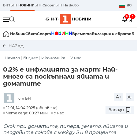
БНТ
БНТ
НОВИНИ
БНТ
Спорт
БНТ
На живо
BG
6
0
Новини
Свят
Спорт
Времето
България и еврото
Би
НАЗАД
Начало
Бизнес
Икономика
У нас
0,2% е инфлацията за март: Най-
много са поскъпнали яйцата и
доматите
A+
A-
БНТ
от
12:01, 14.04.2025 (обновена)
Запази
Чете се за: 00:27 мин.
У нас
Скок при доматите, пипера, зелето, яйцата и
плодовите сокове с между 5 и 8 процента