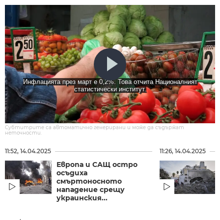
Инфлацията през март е 0,2%. Това отчита Националният
статистически институт.
Субтитрите са автоматично генерирани и може да съдържат
неточности.
11:52, 14.04.2025
11:26, 14.04.2025
Европа и САЩ остро
осъдиха
смъртоносното
нападение срещу
украинския...