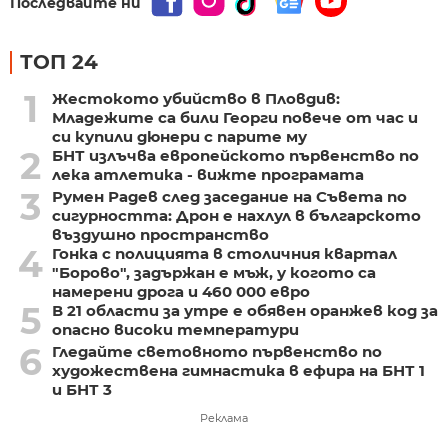
Последвайте ни
ТОП 24
1
Жестокото убийство в Пловдив:
Младежите са били Георги повече от час и
си купили дюнери с парите му
2
БНТ излъчва европейското първенство по
лека атлетика - вижте програмата
3
Румен Радев след заседание на Съвета по
сигурността: Дрон е нахлул в българското
въздушно пространство
4
Гонка с полицията в столичния квартал
"Борово", задържан е мъж, у когото са
намерени дрога и 460 000 евро
5
В 21 области за утре е обявен оранжев код за
опасно високи температури
6
Гледайте световното първенство по
художествена гимнастика в ефира на БНТ 1
и БНТ 3
Реклама