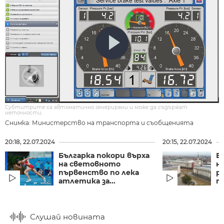
Субтитрите са автоматично генерирани и може да съдържат
неточности.
Снимка: Министерство на транспорта и съобщенията
20:18, 22.07.2024
20:15, 22.07.2024
Българка покори върха
Б
на световното
н
първенство по лека
р
атлетика за...
т
Слушай новината