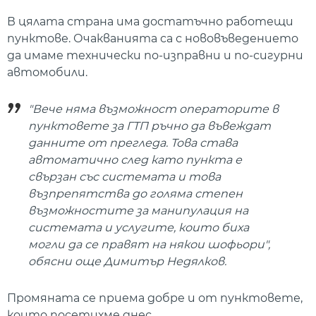
В цялата страна има достатъчно работещи
пунктове. Очакванията са с нововъведението
да имаме технически по-изправни и по-сигурни
автомобили.
"Вече няма възможност операторите в
пунктовете за ГТП ръчно да въвеждат
данните от прегледа. Това става
автоматично след като пункта е
свързан със системата и това
възпрепятства до голяма степен
възможностите за манипулация на
системата и услугите, които биха
могли да се правят на някои шофьори",
обясни още Димитър Недялков.
Промяната се приема добре и от пунктовете,
които посетихме днес.