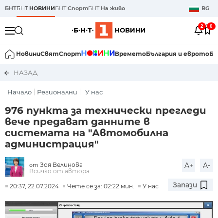
БНТ
БНТ
НОВИНИ
БНТ
Спорт
БНТ
На живо
BG
2
0
Новини
Свят
Спорт
Времето
България и еврото
Би
НАЗАД
Начало
Регионални
У нас
976 пункта за технически прегледи
вече предават данните в
системата на "Автомобилна
администрация"
Зоя Велинова
A+
A-
от
Всичко от автора
Запази
20:37, 22.07.2024
Чете се за: 02:22 мин.
У нас