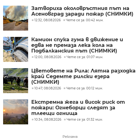
Затвориха околовръстния път на
Асеновград заради пожар (СНИМКИ)
12:32, 08.08.2026
Чете се за: 00:42 мин.
Камион спука гума в движение и
едва не премаза лека кола на
Подбалканския път (СНИМКИ)
12:00, 08.08.2026
Чете се за: 01:07 мин.
Цветовете на Рила: Лятна разходка
край Седемте рилски езера
(СНИМКИ)
10:47, 08.08.2026
Чете се за: 00:12 мин.
Екстремна жега и висок риск от
пожари: Огнеборци следят за
тлеещи огнища
10:34, 08.08.2026
Чете се за: 01:32 мин.
Реклама