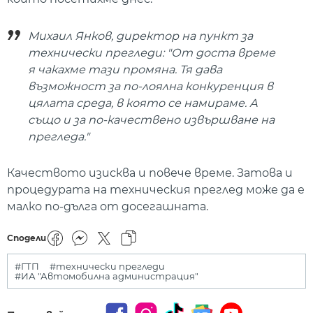
Михаил Янков, директор на пункт за
технически прегледи: "От доста време
я чакахме тази промяна. Тя дава
възможност за по-лоялна конкуренция в
цялата среда, в която се намираме. А
също и за по-качествено извършване на
прегледа."
Качеството изисква и повече време. Затова и
процедурата на техническия преглед може да е
малко по-дълга от досегашната.
Сподели
#ГТП
#технически прегледи
#ИА "Автомобилна администрация"