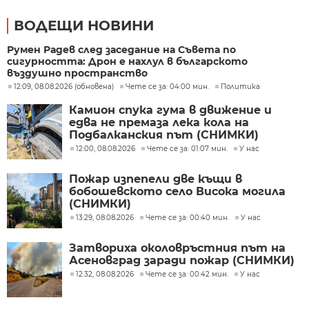
ВОДЕЩИ НОВИНИ
Румен Радев след заседание на Съвета по
сигурността: Дрон е нахлул в българското
въздушно пространство
12:09, 08.08.2026 (обновена)
Чете се за: 04:00 мин.
Политика
Камион спука гума в движение и
едва не премаза лека кола на
Подбалканския път (СНИМКИ)
12:00, 08.08.2026
Чете се за: 01:07 мин.
У нас
Пожар изпепели две къщи в
бобошевското село Висока могила
(СНИМКИ)
13:29, 08.08.2026
Чете се за: 00:40 мин.
У нас
Затвориха околовръстния път на
Асеновград заради пожар (СНИМКИ)
12:32, 08.08.2026
Чете се за: 00:42 мин.
У нас