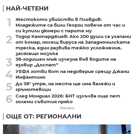
НАЙ-ЧЕТЕНИ
1
Жестокото убийство в Пловдив:
Младежите са били Георги повече от час и
си купили дюнери с парите му
2
Тодор Кантарджиев: Ако 200 души са ухапани
от комар, носещ вируса на Западнонилската
треска, един развива тежко усложнение,
засягащо мозъка
3
38-годишен мъж изчезна във водите на
язовир „Доспат“
4
УЕФА готви вот на недоверие срещу Джани
Инфантино
5
До 38° утре, на места ще има валежи и
гръмотевици
6
След Мондиал 2026: БНТ излъчва още пет
големи събития пряко
Реклама
ОЩЕ ОТ: РЕГИОНАЛНИ