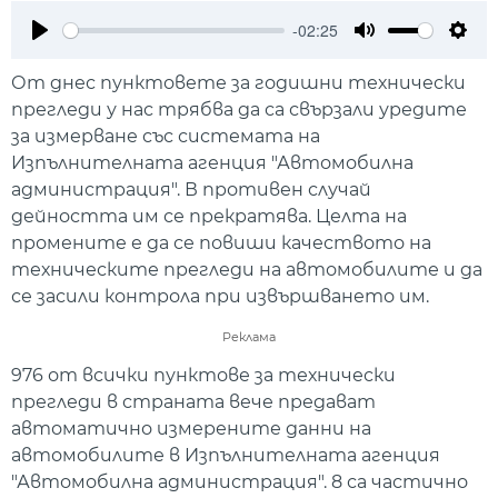
-02:25
Play
Mute
Setti
От днес пунктовете за годишни технически
прегледи у нас трябва да са свързали уредите
за измерване със системата на
Изпълнителната агенция "Автомобилна
администрация". В противен случай
дейността им се прекратява. Целта на
промените е да се повиши качеството на
техническите прегледи на автомобилите и да
се засили контрола при извършването им.
Реклама
976 от всички пунктове за технически
прегледи в страната вече предават
автоматично измерените данни на
автомобилите в Изпълнителната агенция
"Автомобилна администрация". 8 са частично