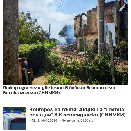
Пожар изпепели две къщи в бобошевското село
Висока могила (СНИМКИ)
Контрол на пътя: Акция на "Пътна
полиция" в Кюстендилско (СНИМКИ)
12:49, 08.08.2026
Чете се за: 01:50 мин.