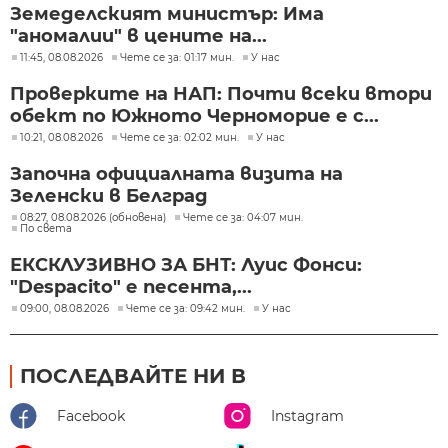
Земеделският министър: Има
"аномалии" в цените на...
11:45, 08.08.2026
Чете се за: 01:17 мин.
У нас
Проверките на НАП: Почти всеки втори
обект по Южното Черноморие е с...
10:21, 08.08.2026
Чете се за: 02:02 мин.
У нас
Започна официалната визита на
Зеленски в Белград
08:27, 08.08.2026 (обновена)
Чете се за: 04:07 мин.
По света
ЕКСКЛУЗИВНО ЗА БНТ: Луис Фонси:
"Despacito" е песента,...
09:00, 08.08.2026
Чете се за: 09:42 мин.
У нас
ПОСЛЕДВАЙТЕ НИ В
Facebook
Instagram