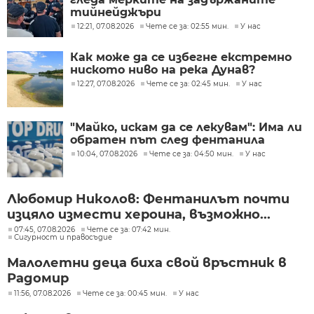
тийнейджъри
12:21, 07.08.2026
Чете се за: 02:55 мин.
У нас
Как може да се избегне екстремно
ниското ниво на река Дунав?
12:27, 07.08.2026
Чете се за: 02:45 мин.
У нас
"Майко, искам да се лекувам": Има ли
обратен път след фентанила
10:04, 07.08.2026
Чете се за: 04:50 мин.
У нас
Любомир Николов: Фентанилът почти
изцяло измести хероина, възможно...
07:45, 07.08.2026
Чете се за: 07:42 мин.
Сигурност и правосъдие
Малолетни деца биха свой връстник в
Радомир
11:56, 07.08.2026
Чете се за: 00:45 мин.
У нас