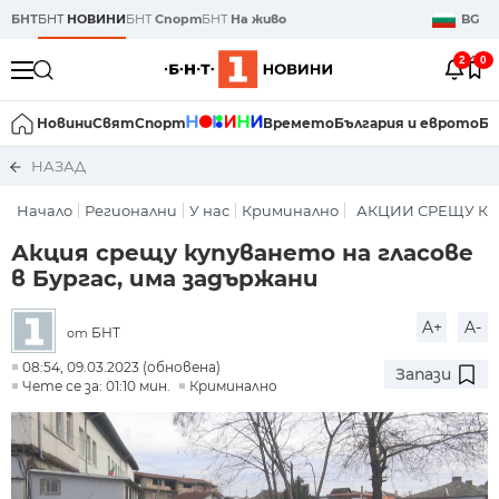
БНТ
БНТ
НОВИНИ
БНТ
Спорт
БНТ
На живо
BG
2
0
Новини
Свят
Спорт
Времето
България и еврото
Би
НАЗАД
Начало
Регионални
У нас
Криминално
АКЦИИ СРЕЩУ КУ
Акция срещу купуването на гласове
в Бургас, има задържани
A+
A-
БНТ
от
08:54, 09.03.2023 (обновена)
Запази
Чете се за: 01:10 мин.
Криминално