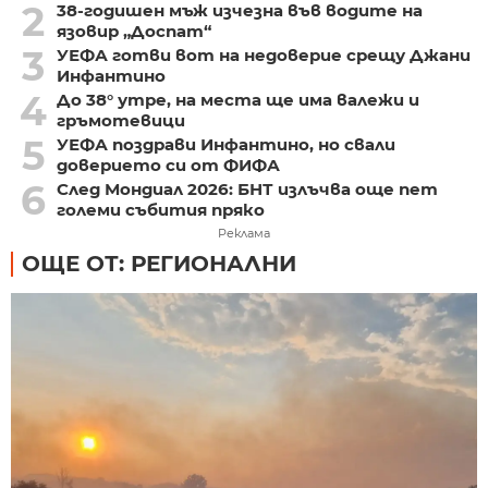
2
38-годишен мъж изчезна във водите на
язовир „Доспат“
3
УЕФА готви вот на недоверие срещу Джани
Инфантино
4
До 38° утре, на места ще има валежи и
гръмотевици
5
УЕФА поздрави Инфантино, но свали
доверието си от ФИФА
6
След Мондиал 2026: БНТ излъчва още пет
големи събития пряко
Реклама
ОЩЕ ОТ: РЕГИОНАЛНИ