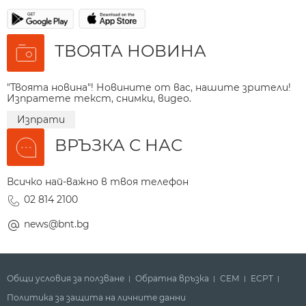
ТВОЯТА НОВИНА
"Твоята новина"! Новините от вас, нашите зрители!
Изпратете текст, снимки, видео.
Изпрати
ВРЪЗКА С НАС
Всичко най-важно в твоя телефон
02 814 2100
news@bnt.bg
Общи условия за ползване
Обратна връзка
СЕМ
ECPT
Политика за защита на личните данни