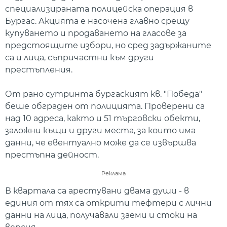
специализираната полицейска операция в
Бургас. Акцията е насочена главно срещу
купуването и продаването на гласове за
предстоящите избори, но сред задържаните
са и лица, съпричастни към други
престъпления.
От рано сутринта бургаският кв. "Победа"
беше обграден от полицията. Проверени са
над 10 адреса, както и 51 търговски обекти,
заложни къщи и други места, за които има
данни, че евентуално може да се извършва
престъпна дейност.
Реклама
В квартала са арестувани двама души - в
единия от тях са открити тефтери с лични
данни на лица, получавали заеми и стоки на