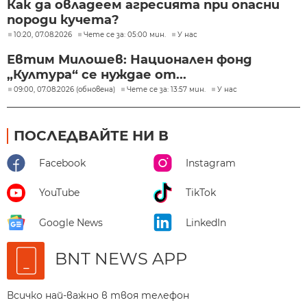
Как да овладеем агресията при опасни
породи кучета?
10:20, 07.08.2026
Чете се за: 05:00 мин.
У нас
Евтим Милошев: Национален фонд
„Култура“ се нуждае от...
09:00, 07.08.2026 (обновена)
Чете се за: 13:57 мин.
У нас
ПОСЛЕДВАЙТЕ НИ В
Facebook
Instagram
YouTube
TikTok
Google News
LinkedIn
BNT NEWS APP
Всичко най-важно в твоя телефон