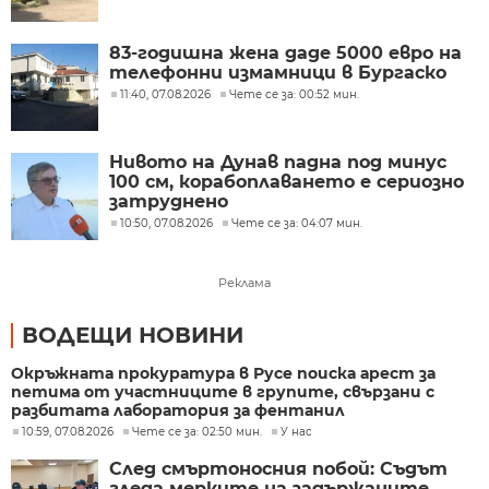
83-годишна жена даде 5000 евро на
телефонни измамници в Бургаско
11:40, 07.08.2026
Чете се за: 00:52 мин.
Нивото на Дунав падна под минус
100 см, корабоплаването е сериозно
затруднено
10:50, 07.08.2026
Чете се за: 04:07 мин.
Реклама
ВОДЕЩИ НОВИНИ
Окръжната прокуратура в Русе поиска арест за
петима от участниците в групите, свързани с
разбитата лаборатория за фентанил
10:59, 07.08.2026
Чете се за: 02:50 мин.
У нас
След смъртоносния побой: Съдът
гледа мерките на задържаните