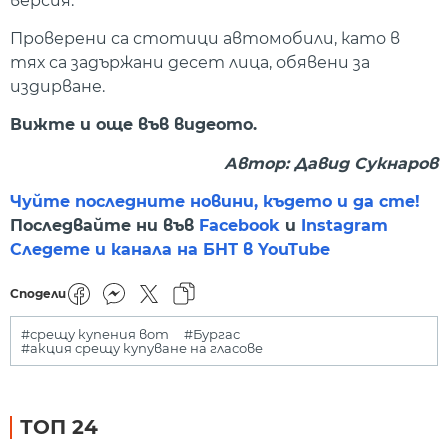
версия.
Проверени са стотици автомобили, като в
тях са задържани десет лица, обявени за
издирване.
Вижте и още във видеото.
Автор: Давид Сукнаров
Чуйте последните новини, където и да сте!
Последвайте ни във
Facebook
и
Instagram
Следете и канала на БНТ в YouTube
Сподели
#срещу купения вот
#Бургас
#акция срещу купуване на гласове
ТОП 24