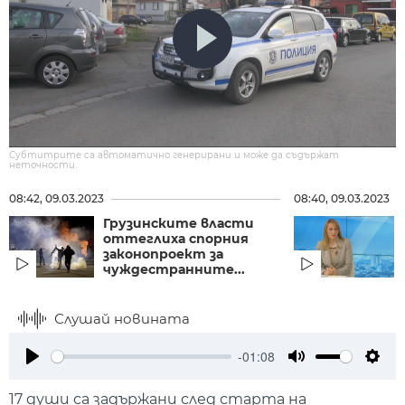
Субтитрите са автоматично генерирани и може да съдържат
неточности.
08:42, 09.03.2023
08:40, 09.03.2023
Грузинските власти
оттеглиха спорния
законопроект за
чуждестранните...
Слушай новината
-01:08
Play
Mute
Setti
17 души са задържани след старта на