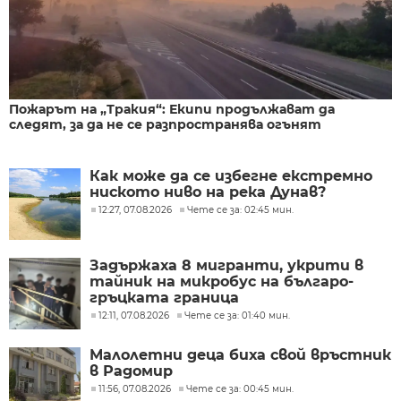
Пожарът на „Тракия“: Екипи продължават да
следят, за да не се разпространява огънят
Как може да се избегне екстремно
ниското ниво на река Дунав?
12:27, 07.08.2026
Чете се за: 02:45 мин.
Задържаха 8 мигранти, укрити в
тайник на микробус на българо-
гръцката граница
12:11, 07.08.2026
Чете се за: 01:40 мин.
Малолетни деца биха свой връстник
в Радомир
11:56, 07.08.2026
Чете се за: 00:45 мин.