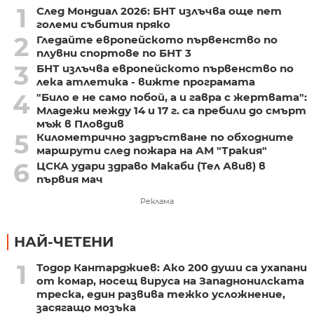
1
След Мондиал 2026: БНТ излъчва още пет
големи събития пряко
2
Гледайте европейското първенство по
плувни спортове по БНТ 3
3
БНТ излъчва европейското първенство по
лека атлетика - вижте програмата
4
"Било е не само побой, а и гавра с жертвата":
Младежи между 14 и 17 г. са пребили до смърт
мъж в Пловдив
5
Километрично задръстване по обходните
маршрути след пожара на АМ "Тракия"
6
ЦСКА удари здраво Макаби (Тел Авив) в
първия мач
Реклама
НАЙ-ЧЕТЕНИ
1
Тодор Кантарджиев: Ако 200 души са ухапани
от комар, носещ вируса на Западнонилската
треска, един развива тежко усложнение,
засягащо мозъка