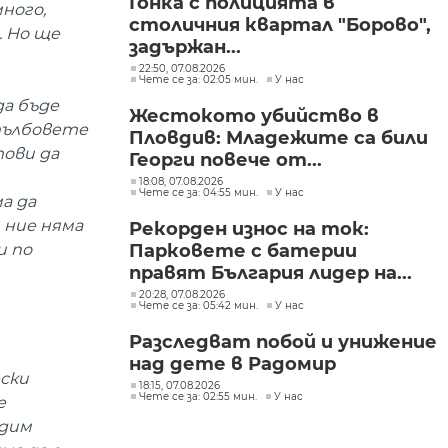
Гонка с полицията в
ного,
столичния квартал "Борово",
. Но ще
задържан...
22:50, 07.08.2026
Чете се за: 02:05 мин.
У нас
да бъде
Жестокото убийство в
стълбовете
Пловдив: Младежите са били
тови да
Георги повече от...
18:08, 07.08.2026
Чете се за: 04:55 мин.
У нас
а да
 ние няма
Рекорден износ на ток:
и по
Парковете с батерии
правят България лидер на...
20:28, 07.08.2026
Чете се за: 05:42 мин.
У нас
Разследват побой и унижение
над дете в Радомир
ески
18:15, 07.08.2026
Чете се за: 02:55 мин.
У нас
е
едим