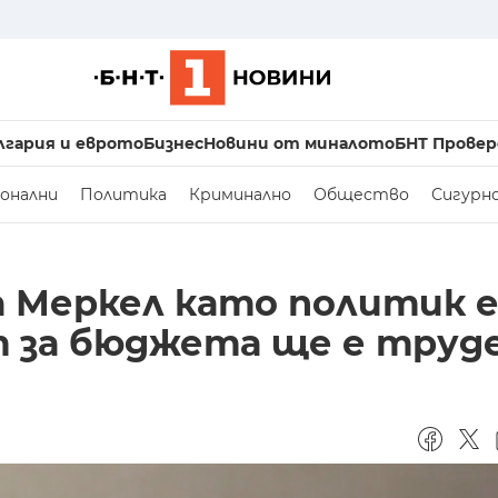
лгария и еврото
Бизнес
Новини от миналото
БНТ Провер
онални
Политика
Криминално
Общество
Сигурн
а Меркел като политик 
т за бюджета ще е труд