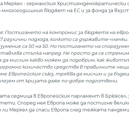
а Меркел - германския Християндемократически с
а многогодишния бюджет на ЕС и за фонда за възс
ия: Постигането на компромис за бюджета на евро
7 различни подхода, колкото са държавите-членки. 
азумение са 50 на 50. Но постигането на споразуме
ставлява стъпка напред. Не просто да се стремим
а да мислим какво можем да подобрим, как животът
 огромно количество средства в правилните неща
ме Европейския съюз, трябва да мислим и за бъде
лезем от кризата даже по-добре подготвени.
ата седмица в Европейския парламент в Брюксел,
ти. Според нея Европа може да постигне велики
 ли Меркел да спаси Европа след тежката пандем