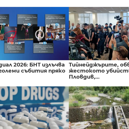
иал 2026: БНТ излъчва
Тийнейджърите, об
големи събития пряко
жестокото убийств
Пловдив,...