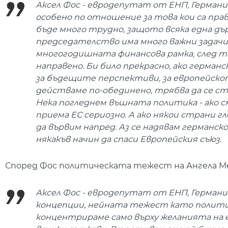
Аксел Фос - евродепутат от ЕНП, Германия
особено по отношение за това кои са пра
бъде много трудно, защото всяка една дъ
председателство има много важни задачи 
многогодишната финансова рамка, след то
направено. Би било прекрасно, ако герма
за бъдещите перспективи, за европейскот
действаме по-обединено, трябва да се с
Нека погледнем въшната политика - ако с
приема ЕС сериозно. А ако някои страни г
да вървим напред. Аз се надявам германс
някакъв начин да спаси Европейския съюз.
Според Фос политическата тежест на Ангела Мерке
Аксел Фос - евродепутат от ЕНП, Германи
концепции, нейната тежест като политик 
концентрираме само върху желанията на ед