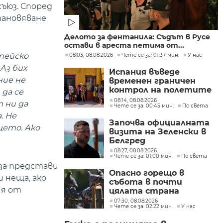
ъюз. Според
тановяване
Делото за фентанила: Съдът в Русе
остави в ареста петима от...
пейско
08:03, 08.08.2026
Чете се за: 01:37 мин.
У нас
Аз бих
Испания въведе
ние не
временен граничен
контрол на полетите
 да се
и корабите
08:14, 08.08.2026
 ни да
Чете се за: 00:45 мин.
По света
пристигащи от
. Не
Италия
Започва официалната
щето. Ако
визита на Зеленски в
Белгред
08:27, 08.08.2026
Чете се за: 01:00 мин.
По света
 за представи
Опасно горещо в
 неща, ако
събота в почти
ия от
цялата страна
07:30, 08.08.2026
Чете се за: 02:22 мин.
У нас