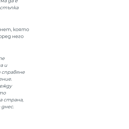
ма да е
 стъпка
рнет, която
оред него
те
а и
 справяне
ение.
между
ито
а страна,
 днес.