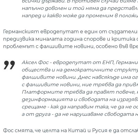
всички държави. В противен случай бихме 
напълно доволен и той няма да представл
напред и какво може да променим в положи
Германският евродепутат е един от създатели
предизвика миналата година спорове и критик
проблемът с фалшивите новини, особено във врем
Аксел Фос - евродепутат от ЕНП, Герман
общества и на демократичните структур
фалшивите новини. Днес навсякъде има о
с фалшивите новини, ние трябва да прив
Платформите трябва да правят повече, н
дезинформацията и свободата на изразяв
срещаме - как да направим така, че да не
а от друга - да не нарушаваме свободата 
Фос смята, че целта на Китай и Русия е да отсл