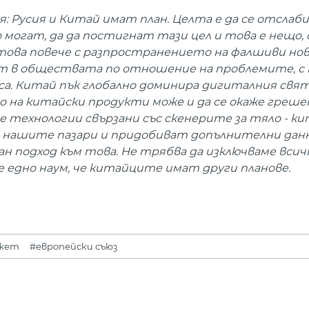
: Русия и Китай имат план. Целта е да се отслаби
о могат, да да постигнат тази цел и това е нещо,
 това повече с разпространението на фалшиви но
мут в обществата по отношение на проблемите, с
уса. Китай пък глобално доминира дигиталния свят
 на китайски продукти може и да се окаже греше
те технологии свързани със скенерите за тяло - 
 в нашите пазари и придобиват допълнителни дан
ан подход към това. Не трябва да изключваме всич
е едно наум, че китайците имат други планове.
джет
#европейски съюз