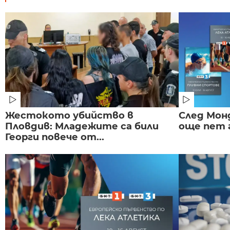
Жестокото убийство в
След Монд
Пловдив: Младежите са били
още пет 
Георги повече от...