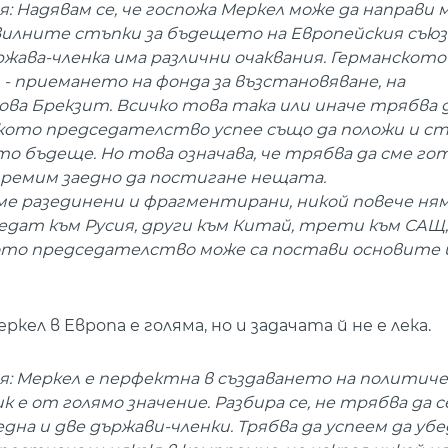
: Надявам се, че госпожа Меркел може да направи м
вилните стъпки за бъдещето на Европейския съюз
ржава-членка има различни очаквания. Германското
- приемането на фонда за възстановяване, на
ва Брекзит. Всичко това така или иначе трябва 
нското председателство успее също да положи и 
о бъдеще. Но това означава, че трябва да сме го
тремим заедно да постигане нещата.
ме разединени и фрагментирани, никой повече ням
ледат към Русия, други към Китай, трети към САЩ,
кото председателство може са постави основите 
л в Европа е голяма, но и задачата й не е лека.
я: Меркел е перфектна в създаването на политич
е от голямо значение. Разбира се, не трябва да с
на и две държави-членки. Трябва да успеем да уб