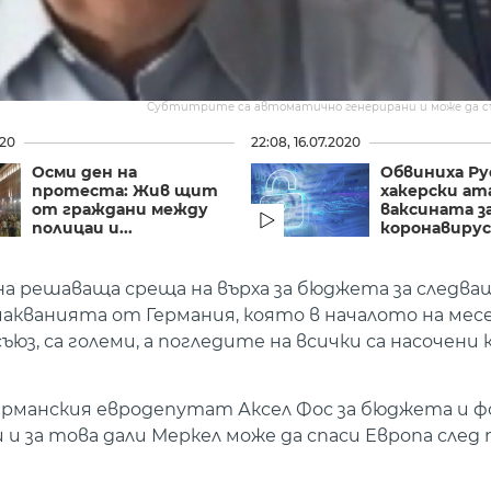
Субтитрите са автоматично генерирани и може да 
020
22:08, 16.07.2020
Осми ден на
Обвиниха Ру
протеста: Жив щит
хакерски ат
от граждани между
ваксината з
полицаи и...
коронавиру
на решаваща среща на върха за бюджета за следв
Очакванията от Германия, която в началото на мес
з, са големи, а погледите на всички са насочени 
ерманския евродепутат Аксел Фос за бюджета и ф
 и за това дали Меркел може да спаси Европа сле