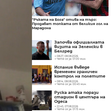
"Ръката на Бога" отива на търг:
Продават топката от великия гол на
Марадона
Започва официалната
визита на Зеленски в
Белгред
08:27, 08.08.2026
Чете се за: 01:00 мин.
Испания въведе
временен граничен
контрол на полетите
и корабите
08:14, 08.08.2026
Чете се за: 00:45 мин.
пристигащи от
Италия
Руска атака порази
стадион в центъра на
Одеса
22:45, 07.08.2026
Чете се за: 01:15 мин.