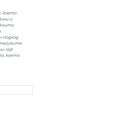
 с което
вини и
 които
.
н подход
китайските
ни. Ще
ко, което