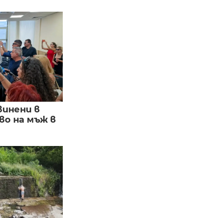
винени в
о на мъж в