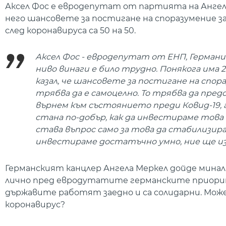
Аксел Фос е евродепутат от партията на Ангел
него шансовете за постигане на споразумение з
след коронавируса са 50 на 50.
Аксел Фос - евродепутат от ЕНП, Герман
ниво винаги е било трудно. Понякога има 2
казал, че шансовете за постигане на спор
трябва да е самоцелно. То трябва да пред
върнем към състоянието преди Ковид-19, 
стана по-добър, как да инвестираме това
става въпрос само за това да стабилизира
инвестираме достатъчно умно, ние ще из
Германският канцлер Ангела Меркел дойде минал
лично пред евродутатите германските приорите
държавите работят заедно и са солидарни. Може
коронавирус?