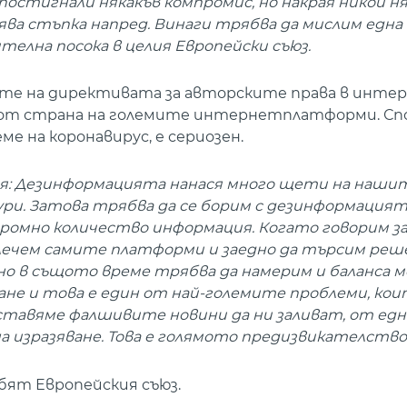
постигнали някакъв компромис, но накрая никой ня
ява стъпка напред. Винаги трябва да мислим една
телна посока в целия Европейски съюз.
те на директивата за авторските права в инте
а от страна на големите интернетплатформи. Сп
е на коронавирус, е сериозен.
ия: Дезинформацията нанася много щети на наши
и. Затова трябва да се борим с дезинформацият
громно количество информация. Когато говорим за
лечем самите платформи и заедно да търсим реш
о в същото време трябва да намерим и баланса 
ане и това е един от най-големите проблеми, ко
 оставяме фалшивите новини да ни заливат, от едн
на изразяване. Това е голямото предизвикателство
абят Европейския съюз.