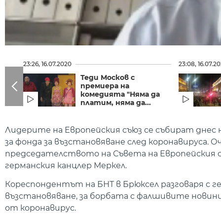
23:26, 16.07.2020
23:08, 16.07.2
Теди Москов с
премиера на
комедията "Няма да
платим, няма да...
Лидерите на Европейския съюз се събират днес 
за фонда за възстановяване след коронавируса. 
председателството на Съвета на Европейския съю
германския канцлер Меркел.
Кореспондентът на БНТ в Брюксел разговаря с г
възстановяване, за борбата с фалшивите новини
от коронавирус.