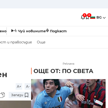
0
0
BG
ено
Чуй новините
Подкаст
ост и правосъдие
Още
е
Реклама
ОЩЕ ОТ: ПО СВЕТА
ен
A+
A-
Запази