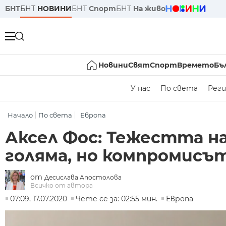
БНТ
БНТ
НОВИНИ
БНТ
Спорт
БНТ
На живо
Новини
Свят
Спорт
Времето
Бъ
У нас
По света
Реги
Начало
По света
Европа
Аксел Фоc: Тежестта н
голяма, но компромисъ
от
Десислава Апостолова
Всичко от автора
07:09, 17.07.2020
Чете се за: 02:55 мин.
Европа