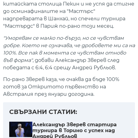
китайската столица Пекин и не успя да стигне
до осминафиналите на "Мастърс"
надпреварата в Шанхай, но спечели турнира
"Мастърдс" в Париж по-рано този месец.
"Уморявам се малко по-бързо, но се чувствам
добре. Което не означава, че дробовете ми са на
100%. Все пак в момента се чувствам отново
във форма"
, добави Александър Зверев след
победата с 6:4, 6:4 срещу Андрей Рубльов.
По-рано Зверев каза, че очаква да бъде 100%
готов за Откритото първенство на
Австралия през януари догодина.
СВЪРЗАНИ СТАТИИ:
Александър Зверев стартира
турнира в Торино с успех над
Андрей Рубльов