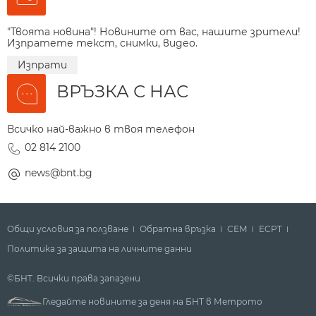
"Твоята новина"! Новините от вас, нашите зрители!
Изпратете текст, снимки, видео.
Изпрати
ВРЪЗКА С НАС
Всичко най-важно в твоя телефон
02 814 2100
news@bnt.bg
Общи условия за ползване
Обратна връзка
СЕМ
ECPT
Политика за защита на личните данни
©БНТ. Всички права запазени
Гледайте новините за деня на БНТ в Метрото