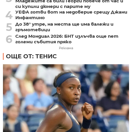
Младежите са били Георги повече от час и
си купили дюнери с парите му
4
УЕФА готви вот на недоверие срещу Джани
Инфантино
5
До 38° утре, на места ще има валежи и
гръмотевици
6
След Мондиал 2026: БНТ излъчва още пет
големи събития пряко
Реклама
ОЩЕ ОТ: ТЕНИС