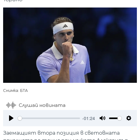
Снимка: БТА
Слушай новината
-01:24
Play
Mute
Setti
Заемащият втора позиция в световната