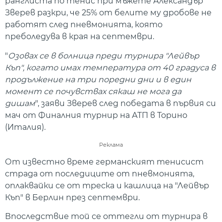
ранглиста по тенис при мъжете Александър
Зверев разкри, че 25% от белите му дробове не
работят след пневмонията, която
преболедува в края на септември.
"
Озовах се в болница преди турнира "Лейвър
Къп", когато имах температура от 40 градуса в
продължение на три поредни дни и в един
момент се почувствах сякаш не мога да
дишам
", заяви Зверев след победата в първия си
мач от Финалния турнир на АТП в Торино
(Италия).
Реклама
От известно време германският тенисист
страда от последиците от пневмонията,
оплаквайки се от треска и кашлица на "Лейвър
Къп" в Берлин през септември.
Впоследствие той се оттегли от турнира в