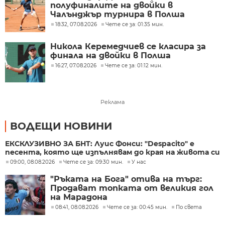
полуфиналите на двойки в
Чалънджър турнира в Полша
18:32, 07.08.2026
Чете се за: 01:35 мин.
Никола Керемедчиев се класира за
финала на двойки в Полша
16:27, 07.08.2026
Чете се за: 01:12 мин.
Реклама
ВОДЕЩИ НОВИНИ
ЕКСКЛУЗИВНО ЗА БНТ: Луис Фонси: "Despacito" е
песента, която ще изпълнявам до края на живота си
09:00, 08.08.2026
Чете се за: 09:30 мин.
У нас
"Ръката на Бога" отива на търг:
Продават топката от великия гол
на Марадона
08:41, 08.08.2026
Чете се за: 00:45 мин.
По света