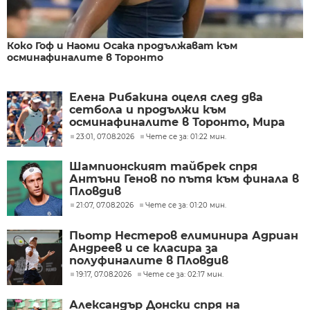
Коко Гоф и Наоми Осака продължават към
осминафиналите в Торонто
Елена Рибакина оцеля след два
сетбола и продължи към
осминафиналите в Торонто, Мира
Андреева отпадна
23:01, 07.08.2026
Чете се за: 01:22 мин.
Шампионският тайбрек спря
Антъни Генов по пътя към финала в
Пловдив
21:07, 07.08.2026
Чете се за: 01:20 мин.
Пьотр Нестеров елиминира Адриан
Андреев и се класира за
полуфиналите в Пловдив
19:17, 07.08.2026
Чете се за: 02:17 мин.
Александър Донски спря на