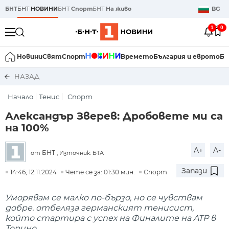
БНТ
БНТ
НОВИНИ
БНТ
Спорт
БНТ
На живо
BG
1
0
Новини
Свят
Спорт
Времето
България и еврото
Би
НАЗАД
Начало
Тенис
Спорт
Александър Зверев: Дробовете ми са
на 100%
A+
A-
БНТ
от
, Източник: БТА
Запази
14:46, 12.11.2024
Чете се за: 01:30 мин.
Спорт
Уморявам се малко по-бързо, но се чувствам
добре. отбеляза германският тенисист,
който стартира с успех на Финалите на ATP в
Торино