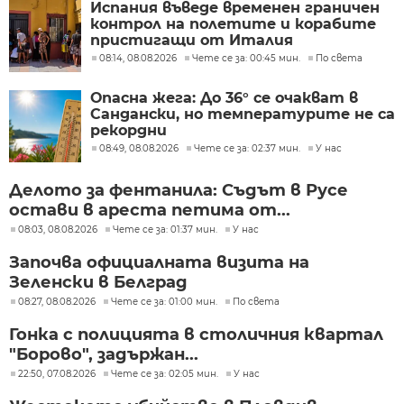
Испания въведе временен граничен
контрол на полетите и корабите
пристигащи от Италия
08:14, 08.08.2026
Чете се за: 00:45 мин.
По света
Опасна жега: До 36° се очакват в
Сандански, но температурите не са
рекордни
08:49, 08.08.2026
Чете се за: 02:37 мин.
У нас
Делото за фентанила: Съдът в Русе
остави в ареста петима от...
08:03, 08.08.2026
Чете се за: 01:37 мин.
У нас
Започва официалната визита на
Зеленски в Белград
08:27, 08.08.2026
Чете се за: 01:00 мин.
По света
Гонка с полицията в столичния квартал
"Борово", задържан...
22:50, 07.08.2026
Чете се за: 02:05 мин.
У нас