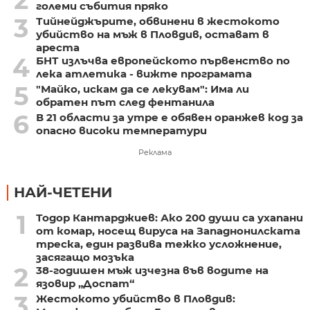
2
големи събития пряко
3
Тийнейджърите, обвинени в жестокото
убийство на мъж в Пловдив, остават в
ареста
4
БНТ излъчва европейското първенство по
лека атлетика - вижте програмата
5
"Майко, искам да се лекувам": Има ли
обратен път след фентанила
6
В 21 области за утре е обявен оранжев код за
опасно високи температури
Реклама
НАЙ-ЧЕТЕНИ
1
Тодор Кантарджиев: Ако 200 души са ухапани
от комар, носещ вируса на Западнонилската
треска, един развива тежко усложнение,
засягащо мозъка
2
38-годишен мъж изчезна във водите на
язовир „Доспат“
3
Жестокото убийство в Пловдив: