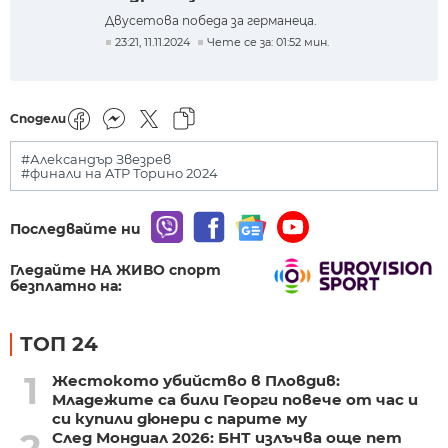
Двусетова победа за германеца.
23:21, 11.11.2024
Чете се за: 01:52 мин.
Сподели
#Александър Звезрев
#финали на ATP Торино 2024
Последвайте ни
Гледайте НА ЖИВО спорт
безплатно на:
ТОП 24
1
Жестокото убийство в Пловдив:
Младежите са били Георги повече от час и
си купили дюнери с парите му
След Мондиал 2026: БНТ излъчва още пет