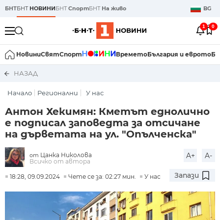
БНТ
БНТ
НОВИНИ
БНТ
Спорт
БНТ
На живо
BG
1
0
Новини
Свят
Спорт
Времето
България и еврото
Би
НАЗАД
Начало
Регионални
У нас
Антон Хекимян: Кметът еднолично
е подписал заповедта за отсичане
на дърветата на ул. "Опълченска"
Цанка Николова
A+
A-
от
Всичко от автора
Запази
18:28, 09.09.2024
Чете се за: 02:27 мин.
У нас