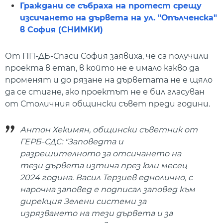
Граждани се събраха на протест срещу
изсичането на дървета на ул. "Опълченска"
в София (СНИМКИ)
От ПП-ДБ-Спаси София заявиха, че са получили
проекта в етап, в който не е имало какво да
променят и до рязане на дърветата не е щяло
да се стигне, ако проектът не е бил гласуван
от Столичния общински съвет преди години.
Антон Хекимян, общински съветник от
ГЕРБ-СДС: "Заповедта и
разрешителното за отсичането на
тези дървета изтича през юли месец
2024 година. Васил Терзиев еднолично, с
нарочна заповед е подписал заповед към
дирекция Зелени системи за
изрязването на тези дървета и за