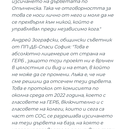
изсичането на дърветата по
Опълченска. Така че отговорността за
това се носи лично от него и моля да не
се прехвърля към никой, който е
управлявал преди независимо кога."
Андрей Зографски, общински съветник
от ПП-ДБ-Спаси София: "Това е
абсолютно лицемерие от страна на
ГЕРБ , защото този проект ни е връчен
в цялостния си вид и на етап, в който
не може да се промени. Лъжа е, че ние
сме решили да отсечем тези дървета.
Това е протокол от комисията по
околна среда от 2022 година, което с
гласовете на ГЕРБ, включително и с
гласовете на колеги, които и сега са
част от СОС, се разрешава изсичането
на тези дървета на база, на която е