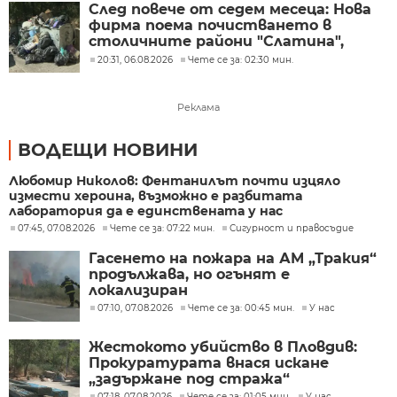
След повече от седем месеца: Нова
фирма поема почистването в
столичните райони "Слатина",
"Подуяне" и "Изгрев"
20:31, 06.08.2026
Чете се за: 02:30 мин.
Реклама
ВОДЕЩИ НОВИНИ
Любомир Николов: Фентанилът почти изцяло
измести хероина, възможно е разбитата
лаборатория да е единствената у нас
07:45, 07.08.2026
Чете се за: 07:22 мин.
Сигурност и правосъдие
Гасенето на пожара на АМ „Тракия“
продължава, но огънят е
локализиран
07:10, 07.08.2026
Чете се за: 00:45 мин.
У нас
Жестокото убийство в Пловдив:
Прокуратурата внася искане
„задържане под стража“
07:18, 07.08.2026
Чете се за: 01:05 мин.
У нас