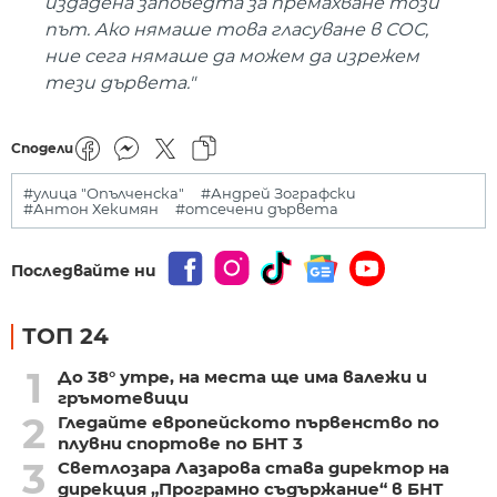
издадена заповедта за премахване този
път. Ако нямаше това гласуване в СОС,
ние сега нямаше да можем да изрежем
тези дървета."
Сподели
#улица "Опълченска"
#Андрей Зографски
#Антон Хекимян
#отсечени дървета
Последвайте ни
ТОП 24
1
До 38° утре, на места ще има валежи и
гръмотевици
2
Гледайте европейското първенство по
плувни спортове по БНТ 3
3
Светлозара Лазарова става директор на
дирекция „Програмно съдържание“ в БНТ