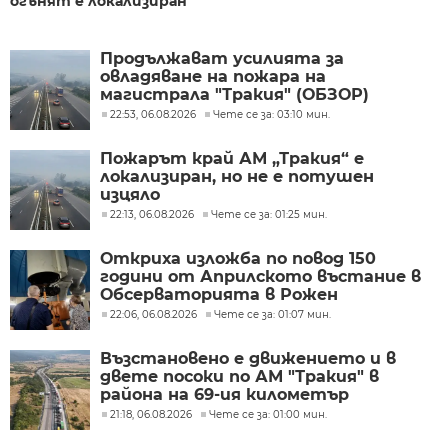
огънят е локализиран
Продължават усилията за
овладяване на пожара на
магистрала "Тракия" (ОБЗОР)
22:53, 06.08.2026
Чете се за: 03:10 мин.
Пожарът край АМ „Тракия“ е
локализиран, но не е потушен
изцяло
22:13, 06.08.2026
Чете се за: 01:25 мин.
Откриха изложба по повод 150
години от Априлското въстание в
Обсерваторията в Рожен
22:06, 06.08.2026
Чете се за: 01:07 мин.
Възстановено е движението и в
двете посоки по АМ "Тракия" в
района на 69-ия километър
21:18, 06.08.2026
Чете се за: 01:00 мин.