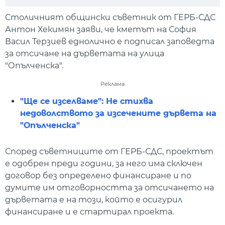
Play
Mute
Setti
Столичният общински съветник от ГЕРБ-СДС
Антон Хекимян заяви, че кметът на София
Васил Терзиев еднолично е подписал заповедта
за отсичане на дърветата на улица
"Опълченска".
Реклама
"Ще се изселваме": Не стихва
недоволството за изсечените дървета на
"Опълченска"
Според съветниците от ГЕРБ-СДС, проектът
е одобрен преди години, за него има сключен
договор без определено финансиране и по
думите им отговорността за отсичането на
дърветата е на този, който е осигурил
финансиране и е стартирал проекта.