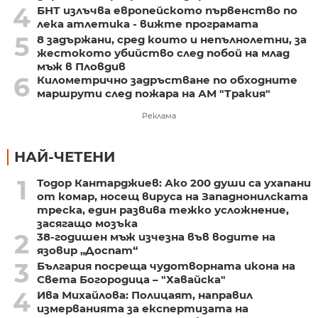
4
БНТ излъчва европейското първенство по
лека атлетика - вижте програмата
5
8 задържани, сред които и непълнолетни, за
жестокото убийство след побой на млад
мъж в Пловдив
6
Километрично задръстване по обходните
маршрути след пожара на АМ "Тракия"
Реклама
НАЙ-ЧЕТЕНИ
1
Тодор Кантарджиев: Ако 200 души са ухапани
от комар, носещ вируса на Западнонилската
треска, един развива тежко усложнение,
засягащо мозъка
2
38-годишен мъж изчезна във водите на
язовир „Доспат“
3
България посреща чудотворната икона на
Света Богородица – "Хавайска"
4
Ива Михайлова: Полицаят, направил
измерванията за експертизата на