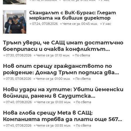
Скандалът с ВиК-Бургас: Гледат
мярката на бившия директор
07:24, 07.08.2026
Чете се за: 00:45 мин.
У нас
Тръмп увери, че САЩ имат достатъчно
боеприпаси и очаква конфликтът...
07:30, 07.08.2026
Чете се за: 01:10 мин.
По света
Нов опит срещу гражданството по
рождение: Доналд Тръмп подписа два...
07:35, 07.08.2026
Чете се за: 01:00 мин.
По света
Нови удари на хутите: Убити йеменски
войници, ранени в Саудитска...
07:40, 07.08.2026
Чете се за: 01:00 мин.
По света
Нова глоба срещу Meta в САЩ:
Компанията трябва да плати още 567...
07:45, 07.08.2026
Чете се за: 00:55 мин.
По света