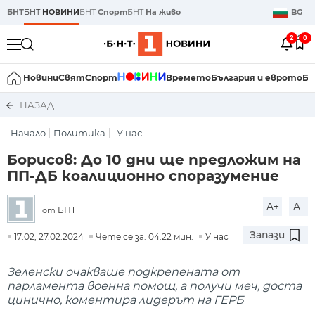
БНТ
БНТ
НОВИНИ
БНТ
Спорт
БНТ
На живо
BG
2
0
Новини
Свят
Спорт
Времето
България и еврото
Би
НАЗАД
Начало
Политика
У нас
Борисов: До 10 дни ще предложим на
ПП-ДБ коалиционно споразумение
A+
A-
БНТ
от
Запази
17:02, 27.02.2024
Чете се за: 04:22 мин.
У нас
Зеленски очакваше подкрепената от
парламента военна помощ, а получи меч, доста
цинично, коментира лидерът на ГЕРБ