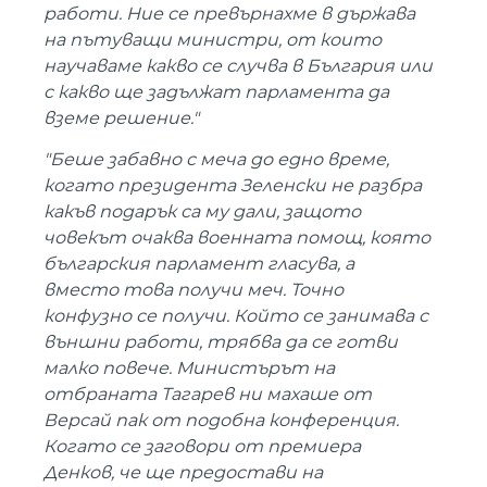
работи. Ние се превърнахме в държава
на пътуващи министри, от които
научаваме какво се случва в България или
с какво ще задължат парламента да
вземе решение."
"Беше забавно с меча до едно време,
когато президента Зеленски не разбра
какъв подарък са му дали, защото
човекът очаква военната помощ, която
българския парламент гласува, а
вместо това получи меч. Точно
конфузно се получи. Който се занимава с
външни работи, трябва да се готви
малко повече. Министърът на
отбраната Тагарев ни махаше от
Версай пак от подобна конференция.
Когато се заговори от премиера
Денков, че ще предостави на