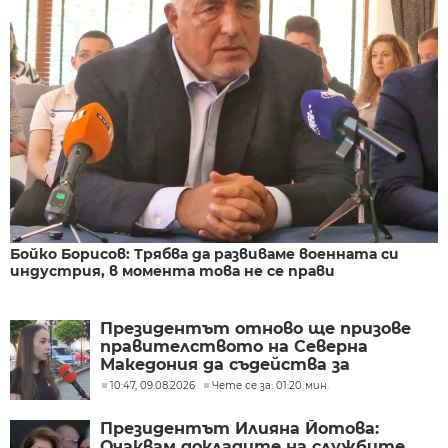
Бойко Борисов: Трябва да развиваме военната си
индустрия, в момента това не се прави
Президентът отново ще призове
правителството на Северна
Македония да съдейства за
лечението на Ива Михайлова
10:47, 09.08.2026
Чете се за: 01:20 мин.
Президентът Илияна Йотова:
Очаквам докладите на службите