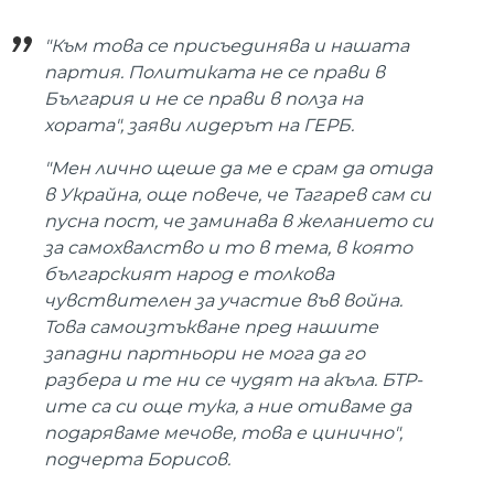
"Към това се присъединява и нашата
партия. Политиката не се прави в
България и не се прави в полза на
хората", заяви лидерът на ГЕРБ.
"Мен лично щеше да ме е срам да отида
в Украйна, още повече, че Тагарев сам си
пусна пост, че заминава в желанието си
за самохвалство и то в тема, в която
българският народ е толкова
чувствителен за участие във война.
Това самоизтъкване пред нашите
западни партньори не мога да го
разбера и те ни се чудят на акъла. БТР-
ите са си още тука, а ние отиваме да
подаряваме мечове, това е цинично",
подчерта Борисов.