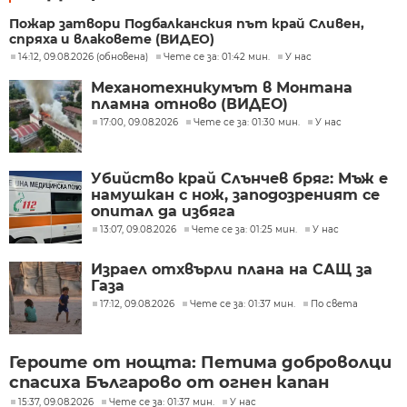
Пожар затвори Подбалканския път край Сливен,
спряха и влаковете (ВИДЕО)
14:12, 09.08.2026 (обновена)
Чете се за: 01:42 мин.
У нас
Механотехникумът в Монтана
пламна отново (ВИДЕО)
17:00, 09.08.2026
Чете се за: 01:30 мин.
У нас
Убийство край Слънчев бряг: Мъж е
намушкан с нож, заподозреният се
опитал да избяга
13:07, 09.08.2026
Чете се за: 01:25 мин.
У нас
Израел отхвърли плана на САЩ за
Газа
17:12, 09.08.2026
Чете се за: 01:37 мин.
По света
Героите от нощта: Петима доброволци
спасиха Българово от огнен капан
15:37, 09.08.2026
Чете се за: 01:37 мин.
У нас