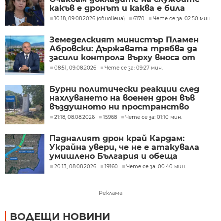
какъв е дронът и каква е била
неговата роля
10:18, 09.08.2026 (обновена)
6170
Чете се за: 02:50 мин.
Земеделският министър Пламен
Абровски: Държавата трябва да
засили контрола върху вноса от
трети страни
08:51, 09.08.2026
Чете се за: 09:27 мин.
Бурни политически реакции след
нахлуването на военен дрон във
въздушното ни пространство
(ОБЗОР)
21:18, 08.08.2026
15968
Чете се за: 01:10 мин.
Падналият дрон край Кардам:
Украйна увери, че не е атакувала
умишлено България и обеща
разследване
20:13, 08.08.2026
19160
Чете се за: 00:40 мин.
Реклама
ВОДЕЩИ НОВИНИ