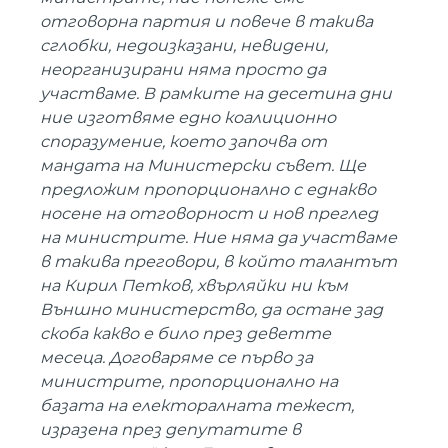
отговорна партия и повече в такива
сглобки, недоизказани, невидени,
неорганизирани няма просто да
участваме. В рамките на десетина дни
ние изготвяме едно коалиционно
споразумение, което започва от
мандата на Министерски съвет. Ще
предложим пропорционално с еднакво
носене на отговорност и нов преглед
на министрите. Ние няма да участваме
в такива преговори, в който талантът
на Кирил Петков, хвърляйки ни към
Външно министерство, да остане зад
скоба какво е било през деветте
месеца. Договаряме се първо за
министрите, пропорционално на
базата на електоралната тежест,
изразена през депутатите в