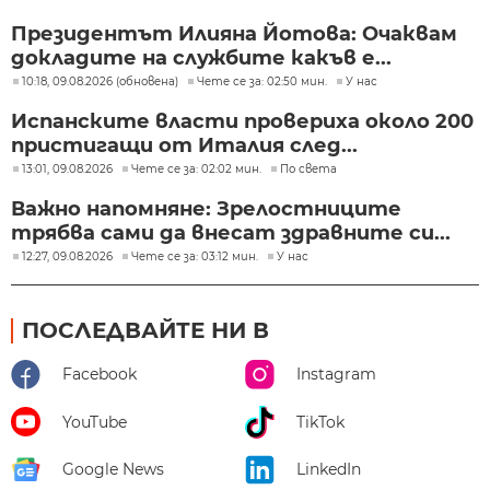
Президентът Илияна Йотова: Очаквам
докладите на службите какъв е...
10:18, 09.08.2026 (обновена)
Чете се за: 02:50 мин.
У нас
Испанските власти провериха около 200
пристигащи от Италия след...
13:01, 09.08.2026
Чете се за: 02:02 мин.
По света
Важно напомняне: Зрелостниците
трябва сами да внесат здравните си...
12:27, 09.08.2026
Чете се за: 03:12 мин.
У нас
ПОСЛЕДВАЙТЕ НИ В
Facebook
Instagram
YouTube
TikTok
Google News
LinkedIn