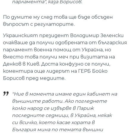
парламента", каза Борисов.
По думите му след това ще бъде обсъден
въпросът с регулаторите.
Украинският президент Володимир Зеленски
очакваше да получи одобрената от българския
парламент военна помощ от Украйна, но
вместо това получи меч при визитата на
Денков в Киев. Доста конфузно се получи,
коментира още лидерът на ГЕРБ Бойко
Борисов пред медиите.
"Ние в момента имаме един кабинет на
външните работи. Ако погледнете
колко народ се извървя в Париж
последните седмици, в Украйна, някак
си всичко, което касае хората в
България мина по темата външни