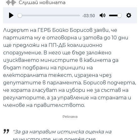
Слушай новината
-03:50
Play
Mute
Setti
Лидерът на ГЕРБ Бойко Борисов заяви, че
партията му е отговорна и затова до 10 дни
ще предложи на ПП-ДБ коалиционно
споразумение. В него ще бъде заложено
изискването министрите в кабинета да
бъдат подбрани на принципи на
електоралната тежест, изразена чрез
депутатите в парламента. Борисов подчерта,
че хората гласуват на избори не за състав на
регулаторите, а за управление на страната и
членове на правителството.
Реклама
"За да направим истинска оценка на
министрите, ние понеже сме