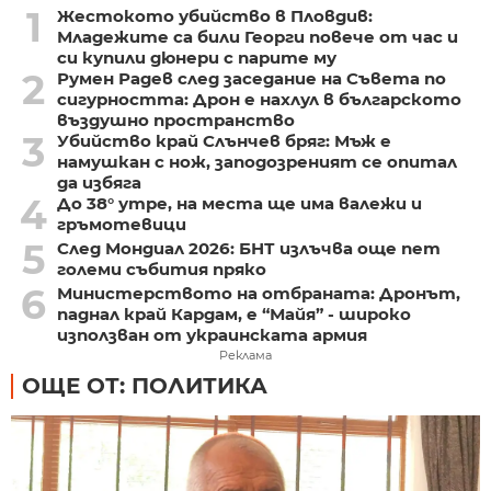
1
Жестокото убийство в Пловдив:
Младежите са били Георги повече от час и
си купили дюнери с парите му
2
Румен Радев след заседание на Съвета по
сигурността: Дрон е нахлул в българското
въздушно пространство
3
Убийство край Слънчев бряг: Мъж е
намушкан с нож, заподозреният се опитал
да избяга
4
До 38° утре, на места ще има валежи и
гръмотевици
5
След Мондиал 2026: БНТ излъчва още пет
големи събития пряко
6
Министерството на отбраната: Дронът,
паднал край Кардам, е “Майя” - широко
използван от украинската армия
Реклама
ОЩЕ ОТ: ПОЛИТИКА