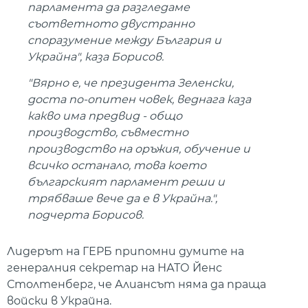
парламента да разгледаме
съответното двустранно
споразумение между България и
Украйна", каза Борисов.
"Вярно е, че президента Зеленски,
доста по-опитен човек, веднага каза
какво има предвид - общо
производство, съвместно
производство на оръжия, обучение и
всичко останало, това което
българският парламент реши и
трябваше вече да е в Украйна.",
подчерта Борисов.
Лидерът на ГЕРБ припомни думите на
генералния секретар на НАТО Йенс
Столтенберг, че Алиансът няма да праща
войски в Украйна.