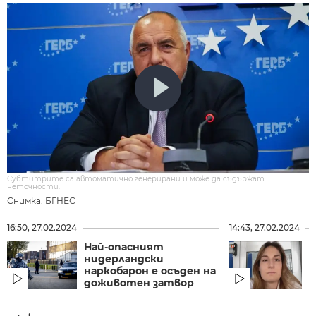
Субтитрите са автоматично генерирани и може да съдържат
неточности.
Снимка: БГНЕС
16:50, 27.02.2024
14:43, 27.02.2024
Най-опасният
Е
нидерландски
Б
наркобарон е осъден на
ч
доживотен затвор
п