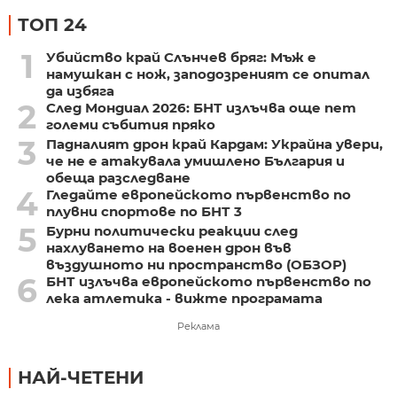
ТОП 24
1
Убийство край Слънчев бряг: Мъж е
намушкан с нож, заподозреният се опитал
да избяга
2
След Мондиал 2026: БНТ излъчва още пет
големи събития пряко
3
Падналият дрон край Кардам: Украйна увери,
че не е атакувала умишлено България и
обеща разследване
4
Гледайте европейското първенство по
плувни спортове по БНТ 3
5
Бурни политически реакции след
нахлуването на военен дрон във
въздушното ни пространство (ОБЗОР)
6
БНТ излъчва европейското първенство по
лека атлетика - вижте програмата
Реклама
НАЙ-ЧЕТЕНИ