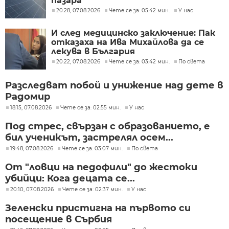
пазара
20:28, 07.08.2026
Чете се за: 05:42 мин.
У нас
И след медицинско заключение: Пак
отказаха на Ива Михайлова да се
лекува в България
20:22, 07.08.2026
Чете се за: 03:42 мин.
По света
Разследват побой и унижение над дете в
Радомир
18:15, 07.08.2026
Чете се за: 02:55 мин.
У нас
Под стрес, свързан с образованието, е
бил ученикът, застрелял осем...
19:48, 07.08.2026
Чете се за: 03:07 мин.
По света
От "ловци на педофили" до жестоки
убийци: Кога децата се...
20:10, 07.08.2026
Чете се за: 02:37 мин.
У нас
Зеленски пристигна на първото си
посещение в Сърбия