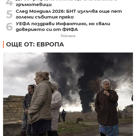
4
гръмотевици
5
След Мондиал 2026: БНТ излъчва още пет
големи събития пряко
6
УЕФА поздрави Инфантино, но свали
доверието си от ФИФА
Реклама
ОЩЕ ОТ: ЕВРОПА