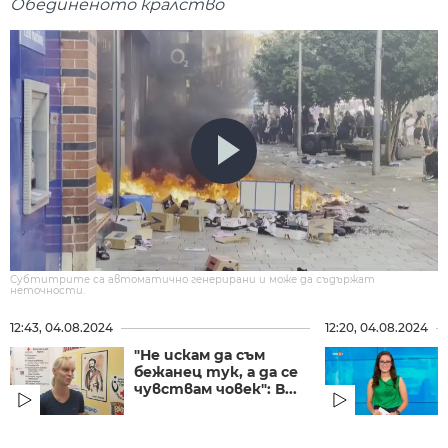
Обединеното кралство
Субтитрите са автоматично генерирани и може да съдържат
неточности.
12:43, 04.08.2024
12:20, 04.08.2024
"Не искам да съм
бежанец тук, а да се
чувствам човек": В...