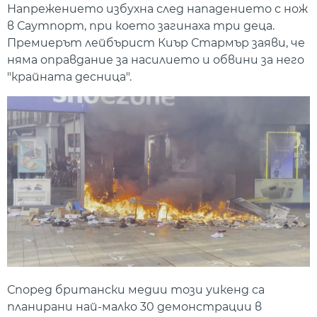
Напрежението избухна след нападението с нож
в Саутпорт, при което загинаха три деца.
Премиерът лейбърист Киър Стармър заяви, че
няма оправдание за насилието и обвини за него
"крайната десница".
Според британски медии този уикенд са
планирани най-малко 30 демонстрации в