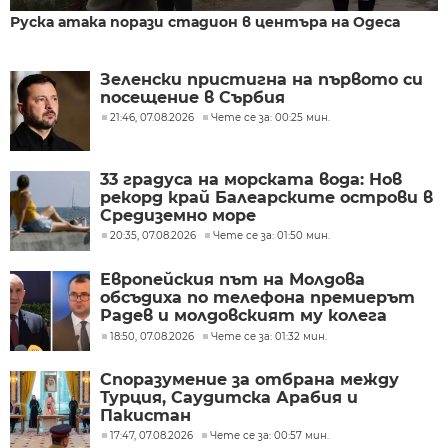
Руска атака порази стадион в центъра на Одеса
Зеленски пристигна на първото си
посещение в Сърбия
21:46, 07.08.2026
Чете се за: 00:25 мин.
33 градуса на морската вода: Нов
рекорд край Балеарските острови в
Средиземно море
20:35, 07.08.2026
Чете се за: 01:50 мин.
Европейския път на Молдова
обсъдиха по телефона премиерът
Радев и молдовският му колега
Тофан
18:50, 07.08.2026
Чете се за: 01:32 мин.
Споразумение за отбрана между
Турция, Саудитска Арабия и
Пакистан
17:47, 07.08.2026
Чете се за: 00:57 мин.