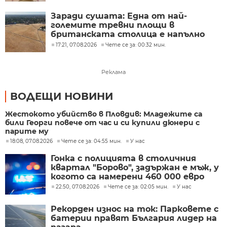
Заради сушата: Една от най-
големите тревни площи в
британската столица е напълно
изгоряла
17:21, 07.08.2026
Чете се за: 00:32 мин.
Реклама
ВОДЕЩИ НОВИНИ
Жестокото убийство в Пловдив: Младежите са
били Георги повече от час и си купили дюнери с
парите му
18:08, 07.08.2026
Чете се за: 04:55 мин.
У нас
Гонка с полицията в столичния
квартал "Борово", задържан е мъж, у
когото са намерени 460 000 евро
22:50, 07.08.2026
Чете се за: 02:05 мин.
У нас
Рекорден износ на ток: Парковете с
батерии правят България лидер на