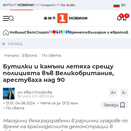
БНТ
БНТ
НОВИНИ
БНТ
Спорт
БНТ
На живо
BG
6
0
Новини
Свят
Спорт
Времето
България и еврото
Би
НАЗАД
Начало
Европа
По света
Бутилки и камъни летяха срещу
полицията във Великобритания,
арестуваха над 90
Ива Стойкова
A+
A-
от
Всичко от автора
13:01, 04.08.2024
Чете се за: 01:12 мин.
Запази
По света
Магазини бяха разграбени в различни градове по
време на крайнодесните демонстрации в