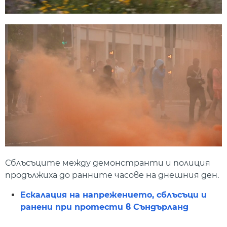
Сблъсъците между демонстранти и полиция
продължиха до ранните часове на днешния ден.
Ескалация на напрежението, сблъсъци и
ранени при протести в Съндърланд