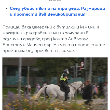
След убийството на три деца: Размирици
и протести във Великобритания
Полицаи бяха замеряни с бутилки и камъни, а
магазини - разграбени или изпочупени в
различни градове, сред които Ливърпул,
Бристол и Манчестър. На места протестите
преминаха без прояви на насилие.