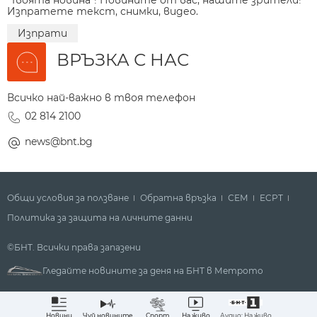
Изпратете текст, снимки, видео.
Изпрати
ВРЪЗКА С НАС
Всичко най-важно в твоя телефон
02 814 2100
news@bnt.bg
Общи условия за ползване
Обратна връзка
СЕМ
ECPT
Политика за защита на личните данни
©БНТ. Всички права запазени
Гледайте новините за деня на БНТ в Метрото
Аудио: На живо
Новини
Чуй новините
Спорт
На живо