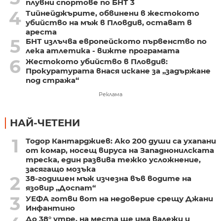
плувни спортове по БНТ 3
4
Тийнейджърите, обвинени в жестокото
убийство на мъж в Пловдив, остават в
ареста
5
БНТ излъчва европейското първенство по
лека атлетика - вижте програмата
6
Жестокото убийство в Пловдив:
Прокуратурата внася искане за „задържане
под стража“
Реклама
НАЙ-ЧЕТЕНИ
1
Тодор Кантарджиев: Ако 200 души са ухапани
от комар, носещ вируса на Западнонилската
треска, един развива тежко усложнение,
засягащо мозъка
2
38-годишен мъж изчезна във водите на
язовир „Доспат“
3
УЕФА готви вот на недоверие срещу Джани
Инфантино
До 38° утре, на места ще има валежи и