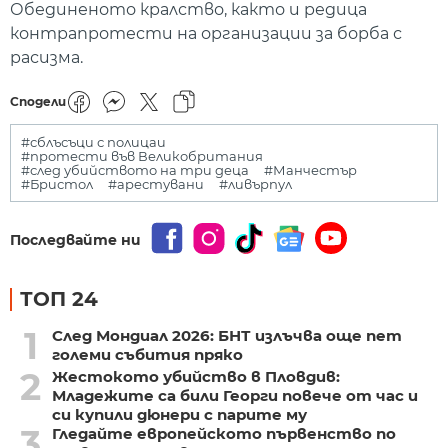
Обединеното кралство, както и редица
контрапротести на организации за борба с
расизма.
Сподели
#сблъсъци с полицаи
#протести във Великобритания
#след убийството на три деца
#Манчестър
#Бристол
#арестувани
#ливърпул
Последвайте ни
ТОП 24
1
След Мондиал 2026: БНТ излъчва още пет
големи събития пряко
2
Жестокото убийство в Пловдив:
Младежите са били Георги повече от час и
си купили дюнери с парите му
3
Гледайте европейското първенство по