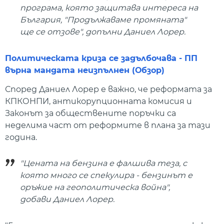
програма, която защитава интереса на
България, "Продължаваме промяната"
ще се отзове", допълни Даниел Лорер.
Политическата криза се задълбочава - ПП
върна мандата неизпълнен (Обзор)
Според Даниел Лорер е важно, че реформата за
КПКОНПИ, антикорупционната комисия и
Законът за обществените поръчки са
неделима част от реформите в плана за тази
година.
"Цената на бензина е фалшива теза, с
която много се спекулира - бензинът е
оръжие на геополитическа война",
добави Даниел Лорер.