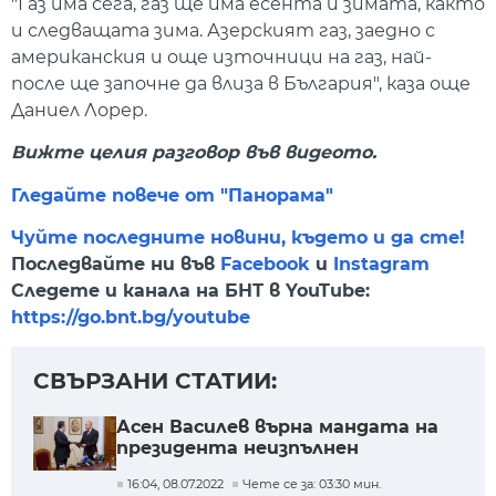
"Газ има сега, газ ще има есента и зимата, както
и следващата зима. Азерският газ, заедно с
американския и още източници на газ, най-
после ще започне да влиза в България", каза още
Даниел Лорер.
Вижте целия разговор във видеото.
Гледайте повече от "Панорама"
Чуйте последните новини, където и да сте!
Последвайте ни във
Facebook
и
Instagram
Следете и канала на БНТ в YouTube:
https://go.bnt.bg/youtube
СВЪРЗАНИ СТАТИИ:
Асен Василев върна мандата на
президента неизпълнен
16:04, 08.07.2022
Чете се за: 03:30 мин.