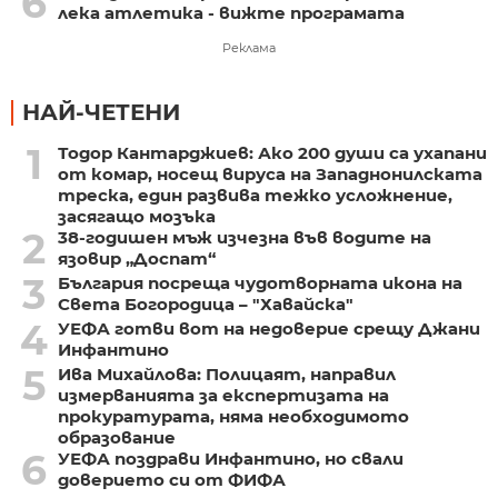
6
лека атлетика - вижте програмата
Реклама
НАЙ-ЧЕТЕНИ
1
Тодор Кантарджиев: Ако 200 души са ухапани
от комар, носещ вируса на Западнонилската
треска, един развива тежко усложнение,
засягащо мозъка
2
38-годишен мъж изчезна във водите на
язовир „Доспат“
3
България посреща чудотворната икона на
Света Богородица – "Хавайска"
4
УЕФА готви вот на недоверие срещу Джани
Инфантино
5
Ива Михайлова: Полицаят, направил
измерванията за експертизата на
прокуратурата, няма необходимото
образование
6
УЕФА поздрави Инфантино, но свали
доверието си от ФИФА