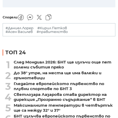
Сподели
#Даниел Лорер
#Кирил Петков
#Асен Василев
#правителство
ТОП 24
1
След Мондиал 2026: БНТ ще излъчи още пет
големи събития пряко
2
До 38° утре, на места ще има валежи и
гръмотевици
3
Гледайте европейското първенство по
плувни спортове по БНТ 3
4
Светлозара Лазарова става директор на
дирекция „Програмно съдържание“ в БНТ
5
Максималните температури в четвъртък
ще са между 32° и 37°
БНТ излъчва европейското първенство по