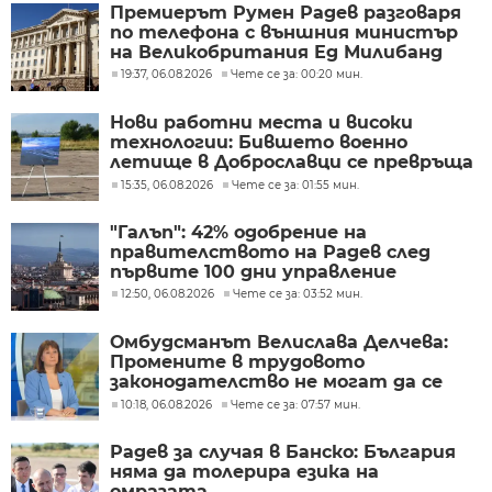
Премиерът Румен Радев разговаря
по телефона с външния министър
на Великобритания Ед Милибанд
19:37, 06.08.2026
Чете се за: 00:20 мин.
Нови работни места и високи
технологии: Бившето военно
летище в Доброславци се превръща
в голям космически център
15:35, 06.08.2026
Чете се за: 01:55 мин.
"Галъп": 42% одобрение на
правителството на Радев след
първите 100 дни управление
12:50, 06.08.2026
Чете се за: 03:52 мин.
Омбудсманът Велислава Делчева:
Промените в трудовото
законодателство не могат да се
правят през бюджета
10:18, 06.08.2026
Чете се за: 07:57 мин.
Радев за случая в Банско: България
няма да толерира езика на
омразата