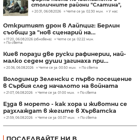
столичните райони "Слатина",
"Подуяне" и "Изгрев"
20:31, 06.08.2026
Чете се за: 02:30 мин.
У нас
Откритият дрон в Лайпциг: Берлин
съобщи за "нов сценарий на...
17:20, 06.08.2026 (обновена)
Чете се за: 02:22 мин.
По света
Киев порази две руски рафинерии, най-
малко седем души загинаха при...
20:36, 06.08.2026
Чете се за: 00:50 мин.
По света
Володимир Зеленски с първо посещение
в Сърбия след началото на войната
21:07, 06.08.2026
Чете се за: 01:00 мин.
По света
Езда в морето - как хора и животни се
разхлаждат в жегите в Хърватска
21:59, 06.08.2026
Чете се за: 00:37 мин.
По света
ПОСЛЕДВАЙТЕ НИ В