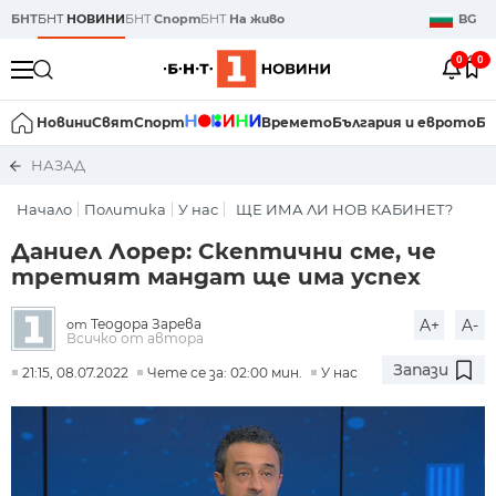
БНТ
БНТ
НОВИНИ
БНТ
Спорт
БНТ
На живо
BG
0
0
Новини
Свят
Спорт
Времето
България и еврото
Би
НАЗАД
Начало
Политика
У нас
ЩЕ ИМА ЛИ НОВ КАБИНЕТ?
Даниел Лорер: Скептични сме, че
третият мандат ще има успех
Теодора Зарева
A+
A-
от
Всичко от автора
Запази
21:15, 08.07.2022
Чете се за: 02:00 мин.
У нас