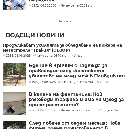
09:12, 06.08.2026
Чете се за: 03:32 мин.
Реклама
ВОДЕЩИ НОВИНИ
Продължават усилията за овладяване на пожара на
магистрала "Тракия" (ОБЗОР)
22:53, 06.08.2026
Чете се за: 03:10 мин.
У нас
Бдение в Кричим с надежда за
правосъдие след жестокото
убийство на млад мъж в Пловдив от
тийнейджъри
18:10, 06.08.2026
Чете се за: 04:25 мин.
У нас
В капана на фентанила: Кой
ръководи трафика и има ли изход за
пристрастените?
20:21, 06.08.2026
Чете се за: 05:22 мин.
Общество
След повече от седем месеца: Нова
фирма поема почистването в