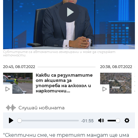
Субтитрите са автоматично генерирани и може да съдържат
неточности.
20:45, 08.07.2022
20:38, 08.07.2022
Какви са резултатите
З
от акцията за
л
употреба на алкохол и
б
наркотични...
с
Слушай новината
-01:55
Play
Mute
Setti
"Скептични сме, че третият мандат ще има