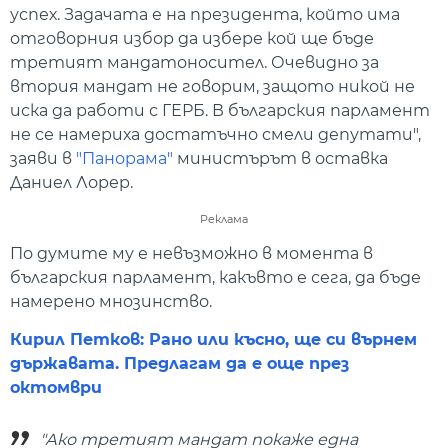
успех. Задачата е на президента, който има
отговорния избор да избере кой ще бъде
третият мандатоносител. Очевидно за
втория мандат не говорим, защото никой не
иска да работи с ГЕРБ. В българския парламент
не се намериха достатъчно смели депутати",
заяви в
"Панорама"
министърът в оставка
Даниел Лорер.
Реклама
По думите му е невъзможно в момента в
българския парламент, какъвто е сега, да бъде
намерено мнозинство.
Кирил Петков: Рано или късно, ще си върнем
държавата. Предлагам да е още през
октомври
"Ако третият мандат покаже една